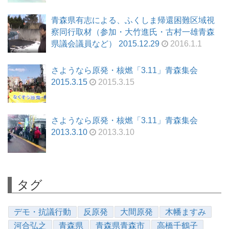
青森県有志による、ふくしま帰還困難区域視
察同行取材（参加・大竹進氏・古村一雄青森
県議会議員など） 2015.12.29
2016.1.1
さようなら原発・核燃「3.11」青森集会
2015.3.15
2015.3.15
さようなら原発・核燃「3.11」青森集会
2013.3.10
2013.3.10
タグ
デモ・抗議行動
反原発
大間原発
木幡ますみ
河合弘之
青森県
青森県青森市
高橋千鶴子