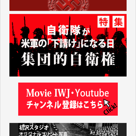
Windows7の頃はIWJの動画もRealPlayerで録画でき
て、かなりの動画をDVDに焼きこんで保存していま
した。
しかし、それが出来なくなって以降はExcelなどを使
ってハイパーリンクを張り、重要と思われる記事にい
つでも簡単にアクセスできるようにして来ました。し
かし、それができるのもコンテンツがサーバーに保存
されているからこそのことであり、そのサーバーが使
えなくなってしまえば二度と視ることが出来なくなっ
てしまいます。
「何とかしなければ、何とかしてほしい。」と思いな
がらも前述した事情でどうにもならない自分の非力に
歯ぎしりするばかりです。（T.M.様）
いつもまともな報道、ありがとうございます。（新城
靖 様）