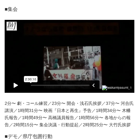
■集会
2分〜 劇・コール練習／23分〜 開会・浅石氏挨拶／37分〜 河合氏
講演／1時間31分〜 映画『日本と再生』予告／1時間34分〜 木幡
氏報告／1時間49分〜 高橋議員報告／1時間56分〜 各地からの報
告／2時間15分〜 集会決議・行動提起／2時間25分〜 大竹氏挨拶
■デモ／県庁包囲行動