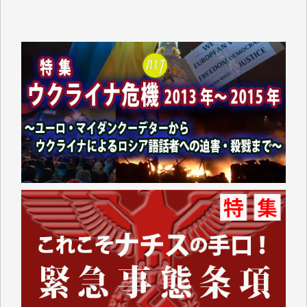
岩井祐子 様
藤田英之 様
藤岡比左志 様
井出 隆太 様
小池説夫 様
アオキカナメ 様
諸般の事情によりIWJ会費払えず今は非会員です。市
民側に立つ講演会にIWJのカメラマンをよく拝見して
おります。コンテンツが失われるのはあまりにもった
いない。少しでもお役立てください。（H.O.様）
今日、僅かですがカンパしました。（T.M.様）
今日、僅かですがカンパしました。IWJの危機を乗り
切るには到底及ばない額ですが病気の妻を抱えている
私にとっては精一杯のカンパです。
かねてよりIWJが発してきた膨大な取材記事や解説記
事、そして各界の方々とのインタビューは大袈裟では
なく、極めて重要な知的財産だと思っています。