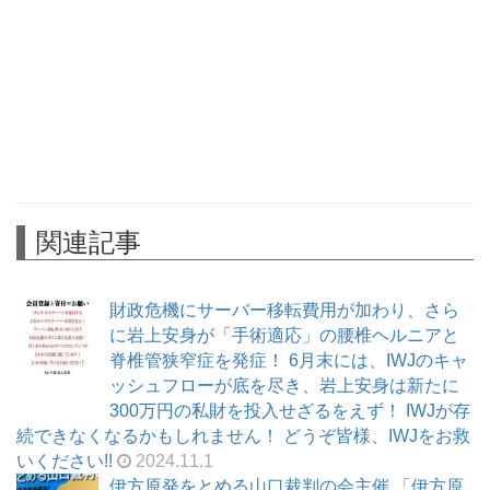
関連記事
財政危機にサーバー移転費用が加わり、さら
に岩上安身が「手術適応」の腰椎ヘルニアと
脊椎管狭窄症を発症！ 6月末には、IWJのキャ
ッシュフローが底を尽き、岩上安身は新たに
300万円の私財を投入せざるをえず！ IWJが存
続できなくなるかもしれません！ どうぞ皆様、IWJをお救
いください!!
2024.11.1
伊方原発をとめる山口裁判の会主催 「伊方原