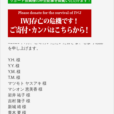
IWJには、ご寄付・カンパをいただいた方々より、た
くさんの応援のメッセージが届いています。感謝を込
めて、その一部をここにご紹介いたします。
■■■■■■
■2026年7月、ご寄付いただいた皆さま、心より感謝
を申し上げます。
Y.H. 様
Y.Y. 様
Y,M. 様
T.M. 様
マツモト ヤスアキ 様
マシオン 恵美香 様
岩井 祐子 様
吉村 隆子 様
新城 靖 様
青木 要 様
T.Y. 様
K.O. 様