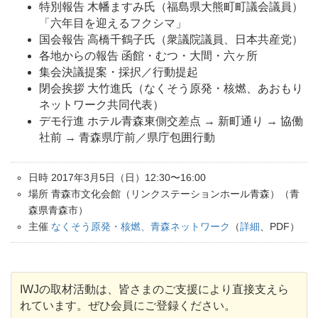
特別報告 木幡ますみ氏（福島県大熊町町議会議員）
「六年目を迎えるフクシマ」
国会報告 高橋千鶴子
氏（衆議院議員、日本共産党）
各地からの報告 函館
・むつ
・大間
・六ヶ所
集会決議提案・採択／行動提起
閉会挨拶 大竹進氏（なくそう原発・核燃、あおもり
ネットワーク共同代表）
デモ行進 ホテル青森東側交差点 → 新町通り → 協働
社前 → 青森県庁前／県庁包囲行動
日時 2017年3月5日（日）12:30〜16:00
場所 青森市文化会館（リンクステーションホール青森）（青
森県青森市）
主催
なくそう原発・核燃、青森ネットワーク
（
詳細
、PDF）
IWJの取材活動は、皆さまのご支援により直接支えら
れています。ぜひ会員にご登録ください。