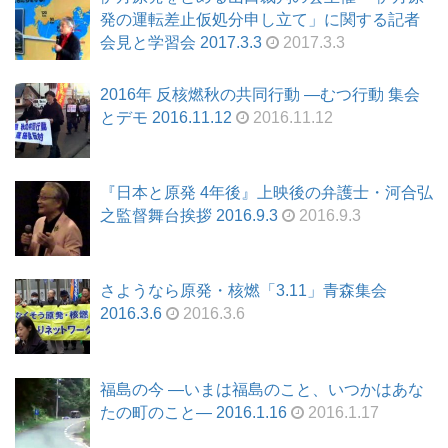
発の運転差止仮処分申し立て」に関する記者
会見と学習会 2017.3.3
2017.3.3
2016年 反核燃秋の共同行動 ―むつ行動 集会
とデモ 2016.11.12
2016.11.12
『日本と原発 4年後』上映後の弁護士・河合弘
之監督舞台挨拶 2016.9.3
2016.9.3
さようなら原発・核燃「3.11」青森集会
2016.3.6
2016.3.6
福島の今 ―いまは福島のこと、いつかはあな
たの町のこと― 2016.1.16
2016.1.17