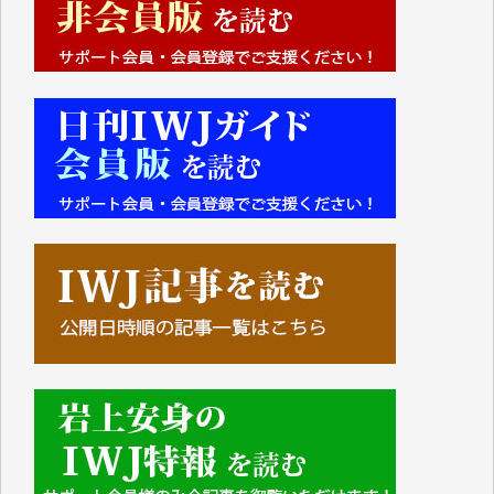
■■■■■■