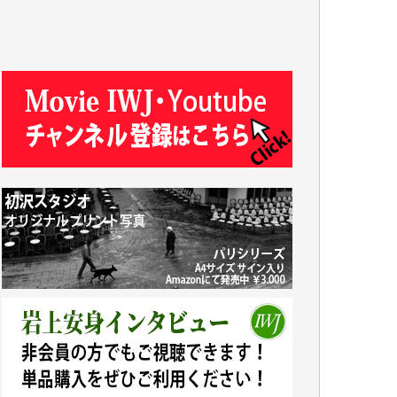
R.N. 様
J.M. 様
T.N. 様
Y.T. 様
T.K. 様
ASAKO TAKAESU 様
マシオン恵美香 様
平野智生 様
山本賢二 様
吉住俊昭 様
徳山匡 様
金 盛起 様
塩川 晃平 様
松本益美 様
井出 隆太 様
及川昭男 様
岩井祐子 様
藤田英之 様
藤岡比左志 様