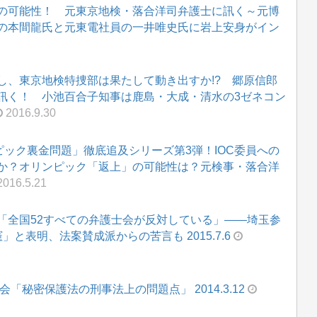
の可能性！ 元東京地検・落合洋司弁護士に訊く～元博
の本間龍氏と元東電社員の一井唯史氏に岩上安身がイン
し、東京地検特捜部は果たして動き出すか!? 郷原信郎
訊く！ 小池百合子知事は鹿島・大成・清水の3ゼネコン
2016.9.30
ピック裏金問題」徹底追及シリーズ第3弾！IOC委員への
か？オリンピック「返上」の可能性は？元検事・落合洋
016.5.21
「全国52すべての弁護士会が反対している」――埼玉参
と表明、法案賛成派からの苦言も 2015.7.6
「秘密保護法の刑事法上の問題点」 2014.3.12