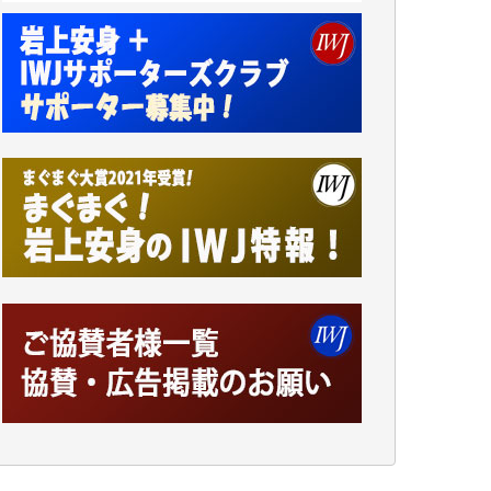
井出 隆太 様
小池説夫 様
アオキカナメ 様
諸般の事情によりIWJ会費払えず今は非会員
です。市民側に立つ講演会にIWJのカメラマ
ンをよく拝見しております。コンテンツが失
われるのはあまりにもったいない。少しでも
お役立てください。（H.O.様）
今日、僅かですがカンパしました。（T.M.
様）
今日、僅かですがカンパしました。IWJの危
機を乗り切るには到底及ばない額ですが病気
の妻を抱えている私にとっては精一杯のカン
パです。
かねてよりIWJが発してきた膨大な取材記事
や解説記事、そして各界の方々とのインタビ
ューは大袈裟ではなく、極めて重要な知的財