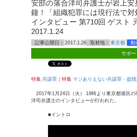
安部の落合洋司弁護士が岩上安
鐘！「組織犯罪には現行法で対
インタビュー 第710回 ゲス
2017.1.24
記事公開日：
2017.1.26
取材地：
東京都
動
サポー
特集
共謀罪
｜特集
マジありえない共謀罪・盗聴
2017年1月24日（火） 18時より東京都港
洋司弁護士のインタビューが行われた。
■イントロ