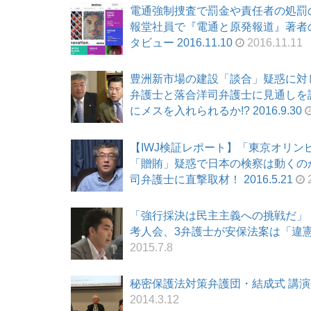
電通強制捜査で罰金や責任者の処罰
報堂社員で『電通と原発報道』著者
タビュー 2016.11.10
2016.11.11
豊洲新市場の建設「談合」疑惑に対
弁護士と落合洋司弁護士に見通しを
にメスを入れられるか!? 2016.9.30
【IWJ検証レポート】「東京オリン
「贈賄」疑惑で日本の検察は動くの
司弁護士に直撃取材！ 2016.5.21
2
「強行採決は民主主義への挑戦だ」
考人会、3弁護士が安保法案は「違憲」
2015.7.8
秘密保護法対策弁護団・結成式 講演会
2014.3.12