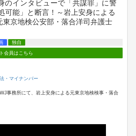
身のインタビューで「共謀罪」に警
処可能」と断言！～岩上安身による
ト 元東京地検公安部・落合洋司弁護士
画
独自
ト会員はこちら
法・マイナンバー
区のIWJ事務所にて、岩上安身による元東京地検検事・落合