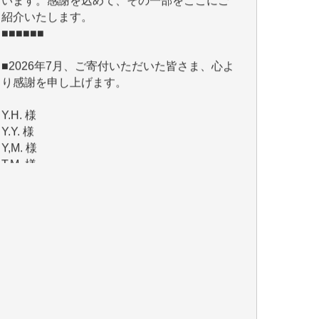
■2026年7月、ご寄付いただいた皆さま、心よ
り感謝を申し上げます。
Y.H. 様
Y.Y. 様
Y,M. 様
T.M. 様
マツモト ヤスアキ 様
マシオン 恵美香 様
岩井 祐子 様
吉村 隆子 様
新城 靖 様
青木 要 様
T.Y. 様
K.O. 様
Y.S. 様
Y.N. 様
y.m. 様