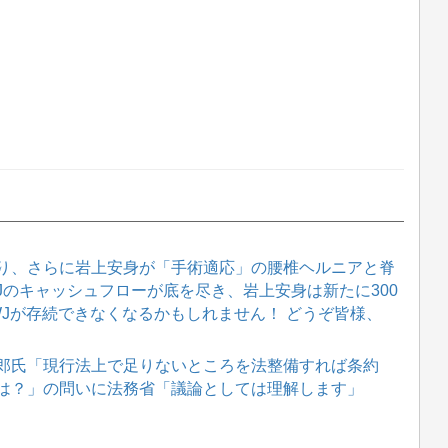
り、さらに岩上安身が「手術適応」の腰椎ヘルニアと脊
WJのキャッシュフローが底を尽き、岩上安身は新たに300
WJが存続できなくなるかもしれません！ どうぞ皆様、
郎氏「現行法上で足りないところを法整備すれば条約
は？」の問いに法務省「議論としては理解します」