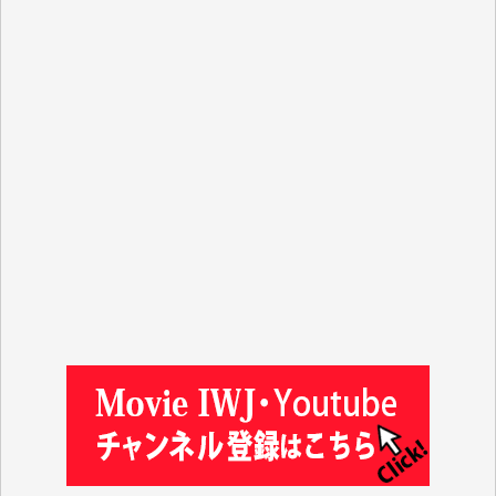
R.N. 様
J.M. 様
T.N. 様
Y.T. 様
T.K. 様
ASAKO TAKAESU 様
マシオン恵美香 様
平野智生 様
山本賢二 様
吉住俊昭 様
徳山匡 様
金 盛起 様
塩川 晃平 様
松本益美 様
井出 隆太 様
及川昭男 様
岩井祐子 様
藤田英之 様
藤岡比左志 様
井出 隆太 様