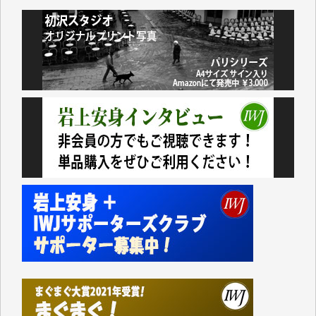
小池説夫 様
アオキカナメ 様
諸般の事情によりIWJ会費払えず今は非会員です。市
民側に立つ講演会にIWJのカメラマンをよく拝見して
おります。コンテンツが失われるのはあまりにもった
いない。少しでもお役立てください。（H.O.様）
今日、僅かですがカンパしました。（T.M.様）
今日、僅かですがカンパしました。IWJの危機を乗り
切るには到底及ばない額ですが病気の妻を抱えている
私にとっては精一杯のカンパです。
かねてよりIWJが発してきた膨大な取材記事や解説記
事、そして各界の方々とのインタビューは大袈裟では
なく、極めて重要な知的財産だと思っています。
Windows7の頃はIWJの動画もRealPlayerで録画でき
て、かなりの動画をDVDに焼きこんで保存していま
した。