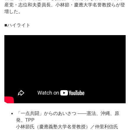
産党・志位和夫委員長、小林節・慶應大学名誉教授らが登
壇した。
■ハイライト
「一点共闘」からのあいさつ ――憲法、沖縄、原
発、TPP
小林節氏（慶應義塾大学名誉教授）／仲里利信氏