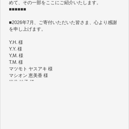
■2026年7月、ご寄付いただいた皆さま、心より感謝
を申し上げます。
Y.H. 様
Y.Y. 様
Y,M. 様
T.M. 様
マツモト ヤスアキ 様
マシオン 恵美香 様
岩井 祐子 様
吉村 隆子 様
新城 靖 様
青木 要 様
T.Y. 様
K.O. 様
Y.S. 様
Y.N. 様
y.m. 様