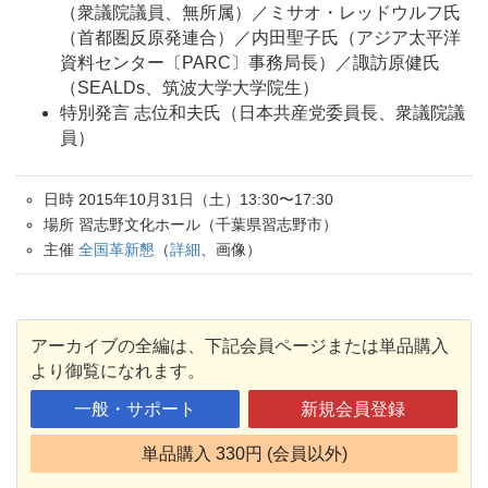
（衆議院議員、無所属）／ミサオ・レッドウルフ氏
（首都圏反原発連合）／内田聖子氏（アジア太平洋
資料センター〔PARC〕事務局長）／諏訪原健氏
（SEALDs、筑波大学大学院生）
特別発言 志位和夫氏（日本共産党委員長、衆議院議
員）
日時 2015年10月31日（土）13:30〜17:30
場所 習志野文化ホール（千葉県習志野市）
主催
全国革新懇
（
詳細
、画像）
アーカイブの全編は、下記会員ページまたは単品購入
より御覧になれます。
一般・サポート
新規会員登録
単品購入 330円 (会員以外)