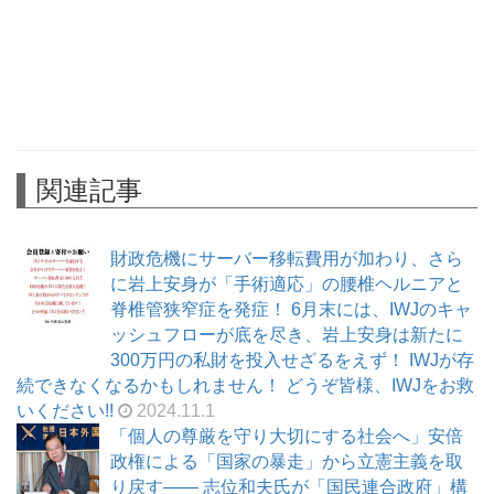
関連記事
財政危機にサーバー移転費用が加わり、さら
に岩上安身が「手術適応」の腰椎ヘルニアと
脊椎管狭窄症を発症！ 6月末には、IWJのキャ
ッシュフローが底を尽き、岩上安身は新たに
300万円の私財を投入せざるをえず！ IWJが存
続できなくなるかもしれません！ どうぞ皆様、IWJをお救
いください!!
2024.11.1
「個人の尊厳を守り大切にする社会へ」安倍
政権による「国家の暴走」から立憲主義を取
り戻す—— 志位和夫氏が「国民連合政府」構