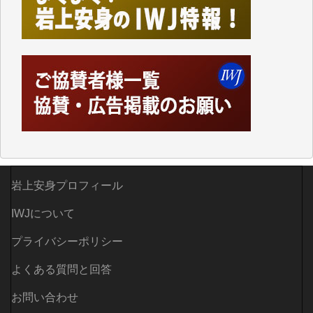
しかし、それが出来なくなって以降はExcelなどを使
ってハイパーリンクを張り、重要と思われる記事にい
つでも簡単にアクセスできるようにして来ました。し
かし、それができるのもコンテンツがサーバーに保存
されているからこそのことであり、そのサーバーが使
えなくなってしまえば二度と視ることが出来なくなっ
てしまいます。
「何とかしなければ、何とかしてほしい。」と思いな
がらも前述した事情でどうにもならない自分の非力に
歯ぎしりするばかりです。（T.M.様）
いつもまともな報道、ありがとうございます。（新城
岩上安身プロフィール
靖 様）
IWJについて
プライバシーポリシー
よくある質問と回答
お問い合わせ