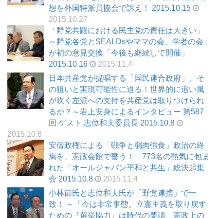
想を外国特派員協会で訴え！ 2015.10.15
2015.10.27
「野党共闘における民主党の責任は大きい」
～野党各党とSEALDsやママの会、学者の会
が初の意見交換「今後も継続して開催」
2015.10.16
2015.11.4
日本共産党が提唱する「国民連合政府」、そ
の狙いと実現可能性に迫る！世界的に追い風
が吹く左派への支持を共産党は取りつけられ
るか？～岩上安身によるインタビュー 第587
回 ゲスト 志位和夫委員長 2015.10.8
2015.10.8
安倍政権による「戦争と弱肉強食」政治の終
焉を、憲政会館で誓う！ 773名の熱気に包ま
れた「オールジャパン平和と共生」総決起集
会 2015.10.8
2015.11.4
小林節氏と志位和夫氏が「野党連携」で一
致！ ～「今は非常事態。立憲主義を取り戻す
ための『選挙協力』は時代の要請、憲政上の