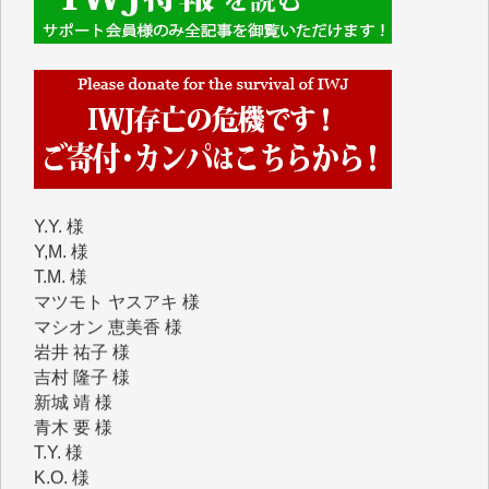
めて、その一部をここにご紹介いたします。
■■■■■■
■2026年7月、ご寄付いただいた皆さま、心より感謝
を申し上げます。
Y.H. 様
Y.Y. 様
Y,M. 様
T.M. 様
マツモト ヤスアキ 様
マシオン 恵美香 様
岩井 祐子 様
吉村 隆子 様
新城 靖 様
青木 要 様
T.Y. 様
K.O. 様
Y.S. 様