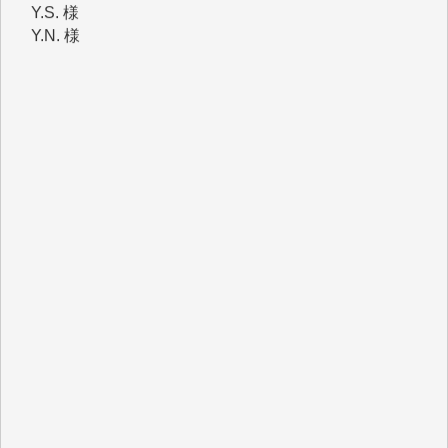
Y.N. 様
y.m. 様
R.N. 様
J.M. 様
T.N. 様
Y.T. 様
T.K. 様
ASAKO TAKAESU 様
マシオン恵美香 様
平野智生 様
山本賢二 様
吉住俊昭 様
徳山匡 様
金 盛起 様
塩川 晃平 様
松本益美 様
井出 隆太 様
及川昭男 様
岩井祐子 様
藤田英之 様