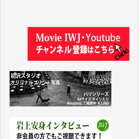
藤岡比左志 様
井出 隆太 様
小池説夫 様
アオキカナメ 様
諸般の事情によりIWJ会費払えず今は非会員です。市
民側に立つ講演会にIWJのカメラマンをよく拝見して
おります。コンテンツが失われるのはあまりにもった
いない。少しでもお役立てください。（H.O.様）
今日、僅かですがカンパしました。（T.M.様）
今日、僅かですがカンパしました。IWJの危機を乗り
切るには到底及ばない額ですが病気の妻を抱えている
私にとっては精一杯のカンパです。
かねてよりIWJが発してきた膨大な取材記事や解説記
事、そして各界の方々とのインタビューは大袈裟では
なく、極めて重要な知的財産だと思っています。
Windows7の頃はIWJの動画もRealPlayerで録画でき