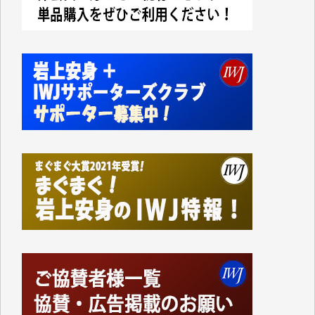
て、かなりの動画をDVDに焼きこんで保存していま
した。
しかし、それが出来なくなって以降はExcelなどを使
ってハイパーリンクを張り、重要と思われる記事にい
つでも簡単にアクセスできるようにして来ました。し
かし、それができるのもコンテンツがサーバーに保存
されているからこそのことであり、そのサーバーが使
えなくなってしまえば二度と視ることが出来なくなっ
てしまいます。
「何とかしなければ、何とかしてほしい。」と思いな
がらも前述した事情でどうにもならない自分の非力に
歯ぎしりするばかりです。（T.M.様）
いつもまともな報道、ありがとうございます。（新城
靖 様）