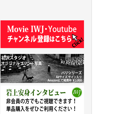
y.m. 様
R.N. 様
J.M. 様
T.N. 様
Y.T. 様
T.K. 様
ASAKO TAKAESU 様
マシオン恵美香 様
平野智生 様
山本賢二 様
吉住俊昭 様
徳山匡 様
金 盛起 様
塩川 晃平 様
松本益美 様
井出 隆太 様
及川昭男 様
岩井祐子 様
藤田英之 様
藤岡比左志 様