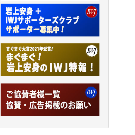
井出 隆太 様
小池説夫 様
アオキカナメ 様
諸般の事情によりIWJ会費払えず今は非会員
です。市民側に立つ講演会にIWJのカメラマ
ンをよく拝見しております。コンテンツが失
われるのはあまりにもったいない。少しでも
お役立てください。（H.O.様）
今日、僅かですがカンパしました。（T.M.
様）
今日、僅かですがカンパしました。IWJの危
機を乗り切るには到底及ばない額ですが病気
の妻を抱えている私にとっては精一杯のカン
パです。
かねてよりIWJが発してきた膨大な取材記事
や解説記事、そして各界の方々とのインタビ