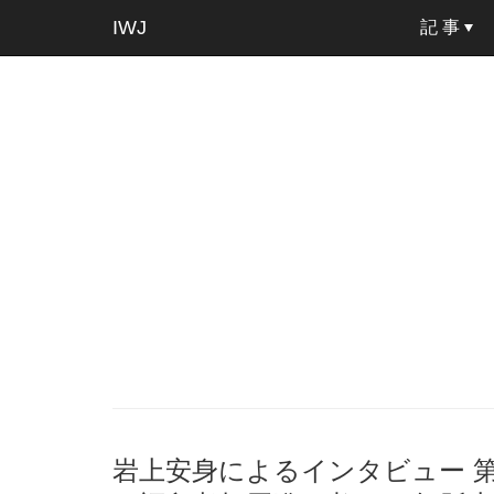
IWJ
記 事
岩上安身によるインタビュー 第234