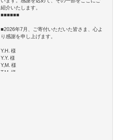
■■■■■■
■2026年7月、ご寄付いただいた皆さま、心よ
り感謝を申し上げます。
Y.H. 様
Y.Y. 様
Y,M. 様
T.M. 様
マツモト ヤスアキ 様
マシオン 恵美香 様
岩井 祐子 様
吉村 隆子 様
新城 靖 様
青木 要 様
T.Y. 様
K.O. 様
Y.S. 様
Y.N. 様