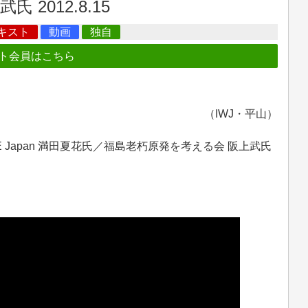
2012.8.15
キスト
動画
独自
ト会員はこちら
（IWJ・平山）
 Japan 満田夏花氏／福島老朽原発を考える会 阪上武氏