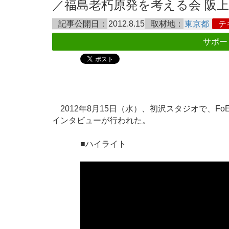
／福島老朽原発を考える会 阪上武氏 
記事公開日：
2012.8.15
取材地：
東京都
テ
サポー
2012年8月15日（水）、初沢スタジオで、FoE
インタビューが行われた。
■ハイライト