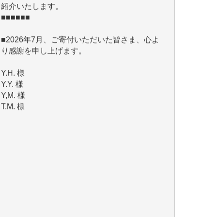
■2026年7月、ご寄付いただいた皆さま、心よ
り感謝を申し上げます。
Y.H. 様
Y.Y. 様
Y,M. 様
T.M. 様
マツモト ヤスアキ 様
マシオン 恵美香 様
岩井 祐子 様
吉村 隆子 様
新城 靖 様
青木 要 様
T.Y. 様
K.O. 様
Y.S. 様
Y.N. 様
y.m. 様