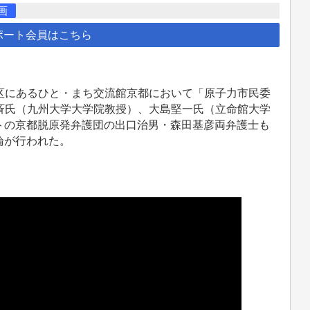
画
ポート会員はこちら
京区にあるひと・まち交流館京都において「原子力市民委
岡斉氏（九州大学大学院教授）、大島堅一氏（立命館大学
トの京都脱原発弁護団の出口治男・森田基彦両弁護士も
論が行われた。