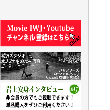
R.N. 様
J.M. 様
T.N. 様
Y.T. 様
T.K. 様
ASAKO TAKAESU 様
マシオン恵美香 様
平野智生 様
山本賢二 様
吉住俊昭 様
徳山匡 様
金 盛起 様
塩川 晃平 様
松本益美 様
井出 隆太 様
及川昭男 様
岩井祐子 様
藤田英之 様
藤岡比左志 様
井出 隆太 様