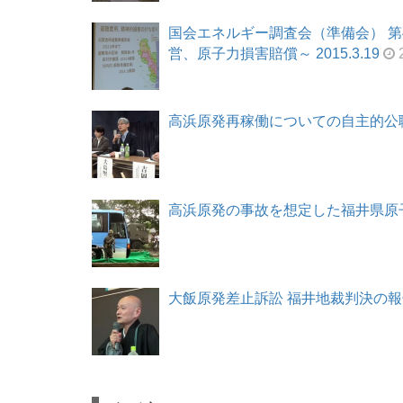
国会エネルギー調査会（準備会） 第
営、原子力損害賠償～ 2015.3.19
2
高浜原発再稼働についての自主的公聴会 i
高浜原発の事故を想定した福井県原子力防
大飯原発差止訴訟 福井地裁判決の報告集会 