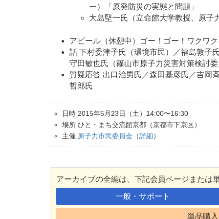
ー）「原発防災の実態と問題」
大島堅一氏（立命館大学教授、原子
アピール（休憩中）ゴー！ゴー！ワクワク
話 下村委津子氏（環境市民）／福島敦子
守田敏也氏（篠山市原子力災害対策検討委
質疑応答 出口治男氏／森田基彦氏／吉岡
哲郎氏
日時 2015年5月23日（土）14:00〜16:30
場所 ひと・まち交流館京都（京都市下京区）
主催
原子力市民委員会
（
詳細
）
アーカイブの全編は、下記会員ページまたは
一般・サポート
単品購入 