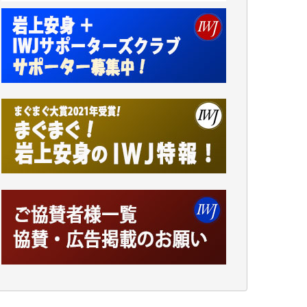
小池説夫 様
アオキカナメ 様
諸般の事情によりIWJ会費払えず今は非会員
です。市民側に立つ講演会にIWJのカメラマ
ンをよく拝見しております。コンテンツが失
われるのはあまりにもったいない。少しでも
お役立てください。（H.O.様）
今日、僅かですがカンパしました。（T.M.
様）
今日、僅かですがカンパしました。IWJの危
機を乗り切るには到底及ばない額ですが病気
の妻を抱えている私にとっては精一杯のカン
パです。
かねてよりIWJが発してきた膨大な取材記事
や解説記事、そして各界の方々とのインタビ
ューは大袈裟ではなく、極めて重要な知的財