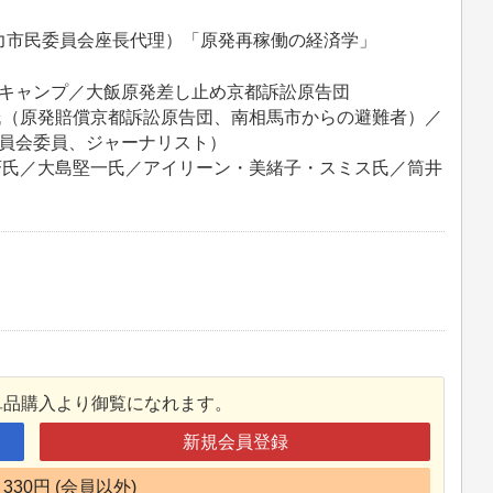
力市民委員会座長代理）「原発再稼働の経済学」
キャンプ／大飯原発差し止め京都訴訟原告団
氏（原発賠償京都訴訟原告団、南相馬市からの避難者）／
員会委員、ジャーナリスト）
斉氏／大島堅一氏／アイリーン・美緒子・スミス氏／筒井
単品購入より御覧になれます。
新規会員登録
330円 (会員以外)