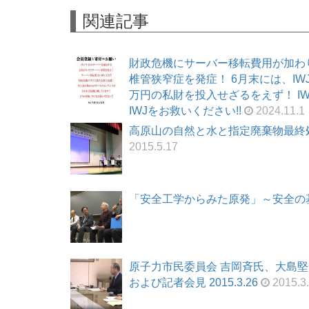
関連記事
財政危機にサーバー移転費用が加わ
椎管狭窄症を発症！ 6月末には、I
万円の私財を投入せざるをえず！ I
IWJをお救いください!!
2024.11.1
高原山の自然と水と指定廃棄物最終処分
2015.5.17
「安全工学からみた原発」～安全の基本
原子力市民委員会 吉岡斉氏、大島
および記者会見 2015.3.26
2015.3