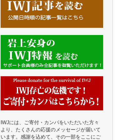
■■■■■■
IWJには、ご寄付・カンパをいただいた方々
より、たくさんの応援のメッセージが届いて
います。感謝を込めて、その一部をここにご
紹介いたします。
■■■■■■