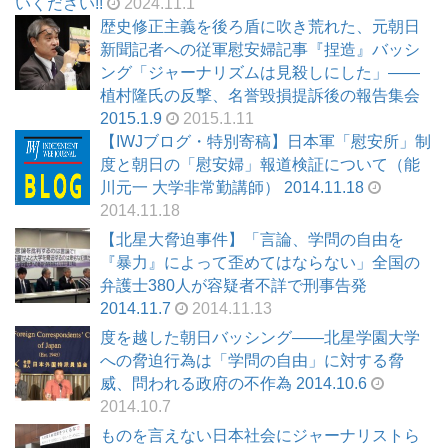
いください!!
2024.11.1
歴史修正主義を後ろ盾に吹き荒れた、元朝日
新聞記者への従軍慰安婦記事『捏造』バッシ
ング「ジャーナリズムは見殺しにした」――
植村隆氏の反撃、名誉毀損提訴後の報告集会
2015.1.9
2015.1.11
【IWJブログ・特別寄稿】日本軍「慰安所」制
度と朝日の「慰安婦」報道検証について（能
川元一 大学非常勤講師） 2014.11.18
2014.11.18
【北星大脅迫事件】「言論、学問の自由を
『暴力』によって歪めてはならない」全国の
弁護士380人が容疑者不詳で刑事告発
2014.11.7
2014.11.13
度を越した朝日バッシング――北星学園大学
への脅迫行為は「学問の自由」に対する脅
威、問われる政府の不作為 2014.10.6
2014.10.7
ものを言えない日本社会にジャーナリストら