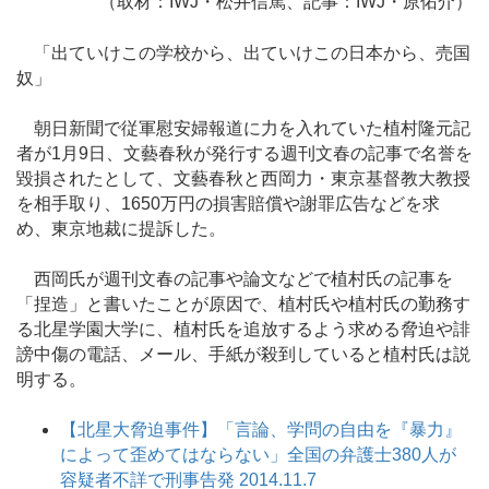
（取材：IWJ・松井信篤、記事：IWJ・原佑介）
「出ていけこの学校から、出ていけこの日本から、売国
奴」
朝日新聞で従軍慰安婦報道に力を入れていた植村隆元記
者が1月9日、文藝春秋が発行する週刊文春の記事で名誉を
毀損されたとして、文藝春秋と西岡力・東京基督教大教授
を相手取り、1650万円の損害賠償や謝罪広告などを求
め、東京地裁に提訴した。
西岡氏が週刊文春の記事や論文などで植村氏の記事を
「捏造」と書いたことが原因で、植村氏や植村氏の勤務す
る北星学園大学に、植村氏を追放するよう求める脅迫や誹
謗中傷の電話、メール、手紙が殺到していると植村氏は説
明する。
【北星大脅迫事件】「言論、学問の自由を『暴力』
によって歪めてはならない」全国の弁護士380人が
容疑者不詳で刑事告発 2014.11.7