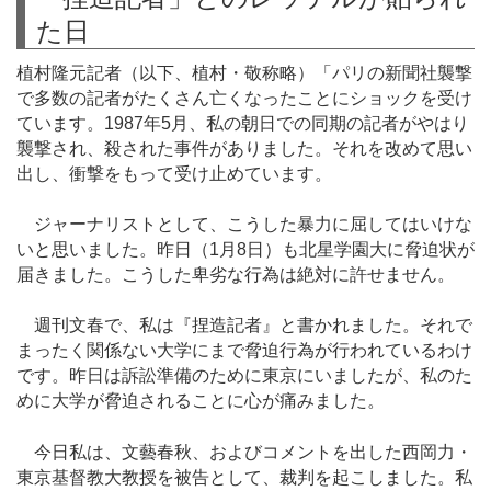
た日
植村隆元記者（以下、植村・敬称略）「パリの新聞社襲撃
で多数の記者がたくさん亡くなったことにショックを受け
ています。1987年5月、私の朝日での同期の記者がやはり
襲撃され、殺された事件がありました。それを改めて思い
出し、衝撃をもって受け止めています。
ジャーナリストとして、こうした暴力に屈してはいけな
いと思いました。昨日（1月8日）も北星学園大に脅迫状が
届きました。こうした卑劣な行為は絶対に許せません。
週刊文春で、私は『捏造記者』と書かれました。それで
まったく関係ない大学にまで脅迫行為が行われているわけ
です。昨日は訴訟準備のために東京にいましたが、私のた
めに大学が脅迫されることに心が痛みました。
今日私は、文藝春秋、およびコメントを出した西岡力・
東京基督教大教授を被告として、裁判を起こしました。私