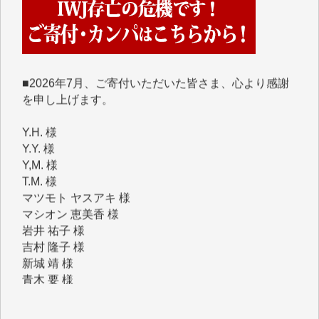
■■■■■■
■2026年7月、ご寄付いただいた皆さま、心より感謝
を申し上げます。
Y.H. 様
Y.Y. 様
Y,M. 様
T.M. 様
マツモト ヤスアキ 様
マシオン 恵美香 様
岩井 祐子 様
吉村 隆子 様
新城 靖 様
青木 要 様
T.Y. 様
K.O. 様
Y.S. 様
Y.N. 様