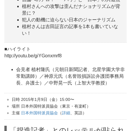
植村さんへの攻撃は歪んだナショナリズムが背
景に？
犯人の動機に迫らない日本のジャーナリズム
植村さんは吉田証言の記事を1本も書いていな
い！
■ハイライト
http://youtu.be/giYGonxmrf8
会見者 植村隆氏（元朝日新聞記者、北星学園大学非
常勤講師）／神原元氏（名誉毀損訴訟弁護団事務局
長、弁護士）／中野晃一氏（上智大学教授）
日時 2015年1月9日（金）15:00〜
場所 日本外国特派員協会（東京・有楽町）
主催
日本外国特派員協会
（
詳細
、英語）
「捏造記者」とのレッテルが貼られ