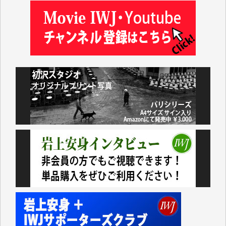
井出 隆太 様
小池説夫 様
アオキカナメ 様
諸般の事情によりIWJ会費払えず今は非会員です。市
民側に立つ講演会にIWJのカメラマンをよく拝見して
おります。コンテンツが失われるのはあまりにもった
いない。少しでもお役立てください。（H.O.様）
今日、僅かですがカンパしました。（T.M.様）
今日、僅かですがカンパしました。IWJの危機を乗り
切るには到底及ばない額ですが病気の妻を抱えている
私にとっては精一杯のカンパです。
かねてよりIWJが発してきた膨大な取材記事や解説記
事、そして各界の方々とのインタビューは大袈裟では
なく、極めて重要な知的財産だと思っています。
Windows7の頃はIWJの動画もRealPlayerで録画でき
て、かなりの動画をDVDに焼きこんで保存していま