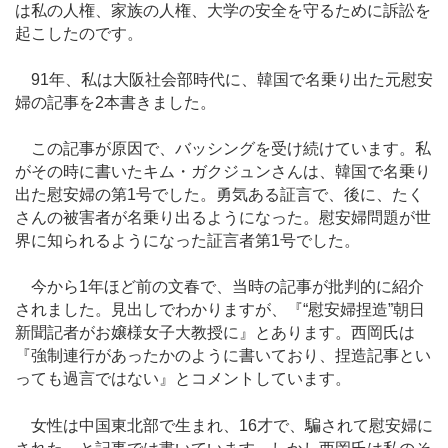
は私の人権、家族の人権、大学の安全を守るために訴訟を
起こしたのです。
91年、私は大阪社会部時代に、韓国で名乗り出た元慰安
婦の記事を2本書きました。
この記事が原因で、バッシングを受け続けています。私
がその時に書いたキム・ガクジュンさんは、韓国で名乗り
出た慰安婦の第1号でした。勇気ある証言で、後に、たく
さんの被害者が名乗り出るようになった。慰安婦問題が世
界に知られるようになった証言者第1号でした。
今から1年ほど前の文春で、当時の記事が批判的に紹介
されました。見出しでわかりますが、『“慰安婦捏造”朝日
新聞記者がお嬢様女子大教授に』とあります。西岡氏は
『強制連行があったかのように書いており、捏造記事とい
っても過言ではない』とコメントしています。
女性は中国東北部で生まれ、16才で、騙されて慰安婦に