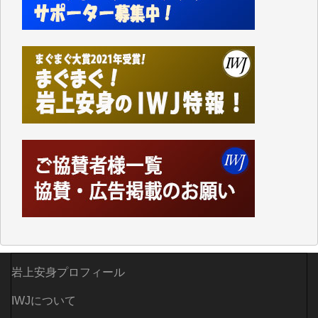
した。
しかし、それが出来なくなって以降はExcelなどを使
ってハイパーリンクを張り、重要と思われる記事にい
つでも簡単にアクセスできるようにして来ました。し
かし、それができるのもコンテンツがサーバーに保存
されているからこそのことであり、そのサーバーが使
えなくなってしまえば二度と視ることが出来なくなっ
てしまいます。
「何とかしなければ、何とかしてほしい。」と思いな
がらも前述した事情でどうにもならない自分の非力に
歯ぎしりするばかりです。（T.M.様）
いつもまともな報道、ありがとうございます。（新城
靖 様）
岩上安身プロフィール
IWJについて