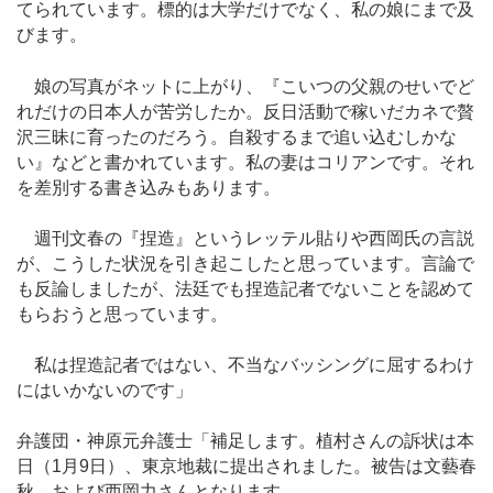
てられています。標的は大学だけでなく、私の娘にまで及
びます。
娘の写真がネットに上がり、『こいつの父親のせいでど
れだけの日本人が苦労したか。反日活動で稼いだカネで贅
沢三昧に育ったのだろう。自殺するまで追い込むしかな
い』などと書かれています。私の妻はコリアンです。それ
を差別する書き込みもあります。
週刊文春の『捏造』というレッテル貼りや西岡氏の言説
が、こうした状況を引き起こしたと思っています。言論で
も反論しましたが、法廷でも捏造記者でないことを認めて
もらおうと思っています。
私は捏造記者ではない、不当なバッシングに屈するわけ
にはいかないのです」
弁護団・神原元弁護士「補足します。植村さんの訴状は本
日（1月9日）、東京地裁に提出されました。被告は文藝春
秋、および西岡力さんとなります。