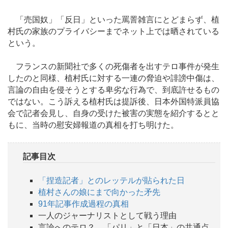
「売国奴」「反日」といった罵詈雑言にとどまらず、植
村氏の家族のプライバシーまでネット上では晒されている
という。
フランスの新聞社で多くの死傷者を出すテロ事件が発生
したのと同様、植村氏に対する一連の脅迫や誹謗中傷は、
言論の自由を侵そうとする卑劣な行為で、到底許せるもの
ではない。こう訴える植村氏は提訴後、日本外国特派員協
会で記者会見し、自身の受けた被害の実態を紹介するとと
もに、当時の慰安婦報道の真相を打ち明けた。
記事目次
「捏造記者」とのレッテルが貼られた日
植村さんの娘にまで向かった矛先
91年記事作成過程の真相
一人のジャーナリストとして戦う理由
言論へのテロ？ 「パリ」と「日本」の共通点