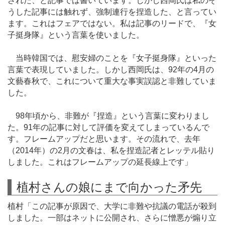
された、と記事では書いています。しかし西岡氏は私のそ
うした記事には触れず、強制連行を捏造した、と言ってい
ます。これはフェアではない。私は記事のリードで、『女
子挺身隊』という言葉を使いました。
当時韓国では、慰安婦のことを『女子挺身隊』といった
言葉で表現していました。しかし西岡氏は、92年の4月の
文藝春秋で、これについて重大な事実誤認と非難していま
した。
98年頃から、非難が『捏造』という言葉に変わりまし
た。91年の記事に対して評価を変えてしまっているんで
す。フレームアップだと思います。その流れで、去年
（2014年）の2月の文春は、私を捏造記者とレッテル貼り
しました。これはフレームアップの延長線上です」
植村さんの娘にまで向かった矛先
植村「この記事が原因で、大学に非難や抗議の電話が殺到
しました。一部はネットに公開され、さらに憎悪が煽り立