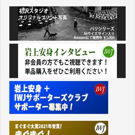
小池説夫 様
アオキカナメ 様
諸般の事情によりIWJ会費払えず今は非会員です。市
民側に立つ講演会にIWJのカメラマンをよく拝見して
おります。コンテンツが失われるのはあまりにもった
いない。少しでもお役立てください。（H.O.様）
今日、僅かですがカンパしました。（T.M.様）
今日、僅かですがカンパしました。IWJの危機を乗り
切るには到底及ばない額ですが病気の妻を抱えている
私にとっては精一杯のカンパです。
かねてよりIWJが発してきた膨大な取材記事や解説記
事、そして各界の方々とのインタビューは大袈裟では
なく、極めて重要な知的財産だと思っています。
Windows7の頃はIWJの動画もRealPlayerで録画でき
て、かなりの動画をDVDに焼きこんで保存していま
した。