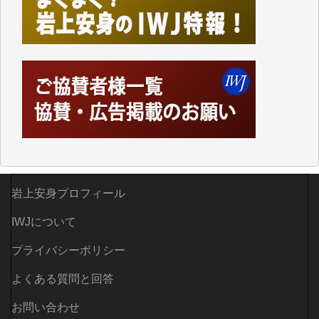
しかし、それが出来なくなって以降はExcelなどを使
ってハイパーリンクを張り、重要と思われる記事にい
つでも簡単にアクセスできるようにして来ました。し
かし、それができるのもコンテンツがサーバーに保存
されているからこそのことであり、そのサーバーが使
えなくなってしまえば二度と視ることが出来なくなっ
てしまいます。
「何とかしなければ、何とかしてほしい。」と思いな
がらも前述した事情でどうにもならない自分の非力に
歯ぎしりするばかりです。（T.M.様）
いつもまともな報道、ありがとうございます。（新城
岩上安身プロフィール
靖 様）
IWJについて
プライバシーポリシー
よくある質問と回答
お問い合わせ