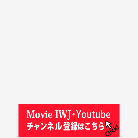
R.N. 様
J.M. 様
T.N. 様
Y.T. 様
T.K. 様
ASAKO TAKAESU 様
マシオン恵美香 様
平野智生 様
山本賢二 様
吉住俊昭 様
徳山匡 様
金 盛起 様
塩川 晃平 様
松本益美 様
井出 隆太 様
及川昭男 様
岩井祐子 様
藤田英之 様
藤岡比左志 様
井出 隆太 様