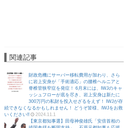
関連記事
財政危機にサーバー移転費用が加わり、さら
に岩上安身が「手術適応」の腰椎ヘルニアと
脊椎管狭窄症を発症！ 6月末には、IWJのキャ
ッシュフローが底を尽き、岩上安身は新たに
300万円の私財を投入せざるをえず！ IWJが存
続できなくなるかもしれません！ どうぞ皆様、IWJをお救
いください!!
2024.11.1
【東京都知事選】田母神俊雄氏「安倍首相の
靖国参拝を断固支持」 石原元都知事も応援