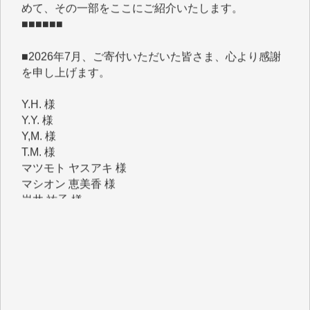
■2026年7月、ご寄付いただいた皆さま、心より感謝
を申し上げます。
Y.H. 様
Y.Y. 様
Y,M. 様
T.M. 様
マツモト ヤスアキ 様
マシオン 恵美香 様
岩井 祐子 様
吉村 隆子 様
新城 靖 様
青木 要 様
T.Y. 様
K.O. 様
Y.S. 様
Y.N. 様
y.m. 様