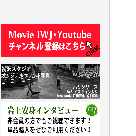
J.M. 様
T.N. 様
Y.T. 様
T.K. 様
ASAKO TAKAESU 様
マシオン恵美香 様
平野智生 様
山本賢二 様
吉住俊昭 様
徳山匡 様
金 盛起 様
塩川 晃平 様
松本益美 様
井出 隆太 様
及川昭男 様
岩井祐子 様
藤田英之 様
藤岡比左志 様
井出 隆太 様