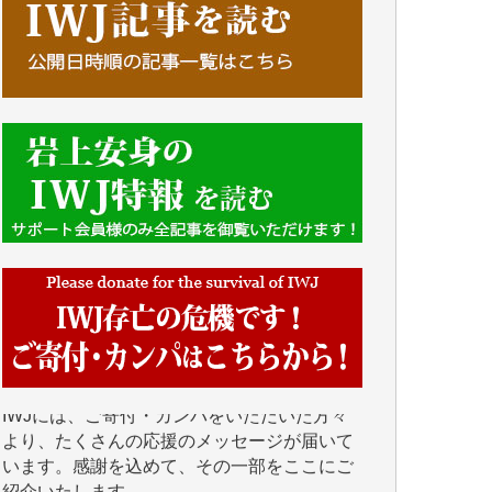
■■■■■■
IWJには、ご寄付・カンパをいただいた方々
より、たくさんの応援のメッセージが届いて
います。感謝を込めて、その一部をここにご
紹介いたします。
■■■■■■