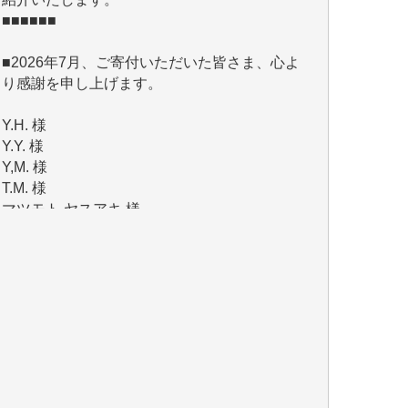
■2026年7月、ご寄付いただいた皆さま、心よ
り感謝を申し上げます。
Y.H. 様
Y.Y. 様
Y,M. 様
T.M. 様
マツモト ヤスアキ 様
マシオン 恵美香 様
岩井 祐子 様
吉村 隆子 様
新城 靖 様
青木 要 様
T.Y. 様
K.O. 様
Y.S. 様
Y.N. 様
y.m. 様
R.N. 様