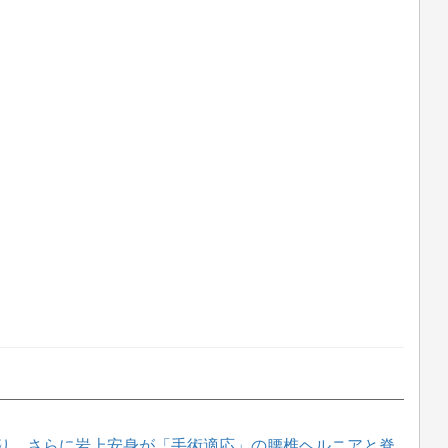
り、さらに岩上安身が「手術適応」の腰椎ヘルニアと脊