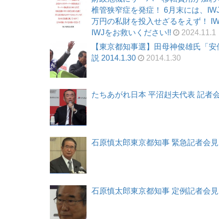
椎管狭窄症を発症！ 6月末には、I
万円の私財を投入せざるをえず！ I
IWJをお救いください!!
2024.11.1
【東京都知事選】田母神俊雄氏「安
説 2014.1.30
2014.1.30
たちあがれ日本 平沼赳夫代表 記者会見 2
石原慎太郎東京都知事 緊急記者会見 201
石原慎太郎東京都知事 定例記者会見 201