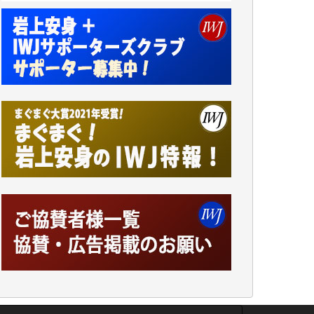
小池説夫 様
アオキカナメ 様
諸般の事情によりIWJ会費払えず今は非会員
です。市民側に立つ講演会にIWJのカメラマ
ンをよく拝見しております。コンテンツが失
われるのはあまりにもったいない。少しでも
お役立てください。（H.O.様）
今日、僅かですがカンパしました。（T.M.
様）
今日、僅かですがカンパしました。IWJの危
機を乗り切るには到底及ばない額ですが病気
の妻を抱えている私にとっては精一杯のカン
パです。
かねてよりIWJが発してきた膨大な取材記事
や解説記事、そして各界の方々とのインタビ
ューは大袈裟ではなく、極めて重要な知的財
産だと思っています。