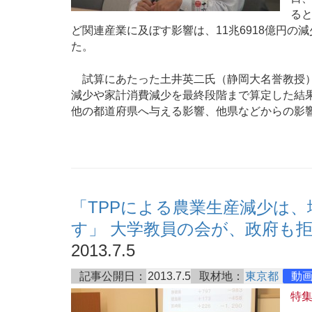
ると
ど関連産業に及ぼす影響は、11兆6918億円の
た。
試算にあたった土井英二氏（静岡大名誉教授）
減少や家計消費減少を最終段階まで算定した結
他の都道府県へ与える影響、他県などからの影
「TPPによる農業生産減少は、
す」 大学教員の会が、政府も
2013.7.5
記事公開日：
2013.7.5
取材地：
東京都
動
特