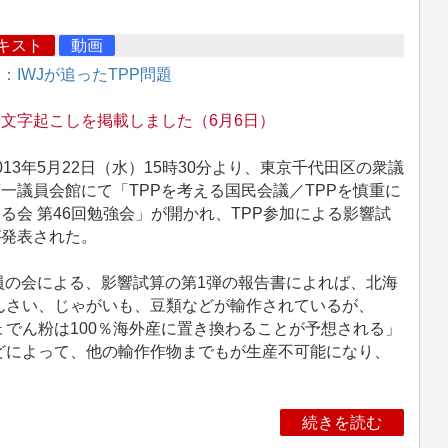
キスト
動画
：IWJが追ったTPP問題
文字起こしを掲載しました（6月6日）
13年5月22日（水）15時30分より、東京千代田区の衆議
一議員会館にて「TPPを考える国民会議／TPPを慎重に
る会 第46回勉強会」が開かれ、TPP参加による影響試
が発表された。
員の会による、影響試算の第1弾の報告書によれば、北海
んさい、じゃがいも、豆類などが輸作されているが、
ょでん粉は100％海外産に置き換わることが予想される」
どによって、他の輸作作物までもが生産不可能になり、
続きを読む