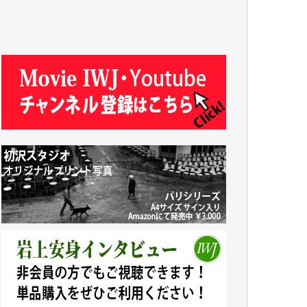
J.M. 様
T.N. 様
Y.T. 様
T.K. 様
ASAKO TAKAESU 様
マシオン恵美香 様
平野智生 様
山本賢二 様
吉住俊昭 様
徳山匡 様
金 盛起 様
塩川 晃平 様
松本益美 様
井出 隆太 様
及川昭男 様
岩井祐子 様
藤田英之 様
藤岡比左志 様
井出 隆太 様