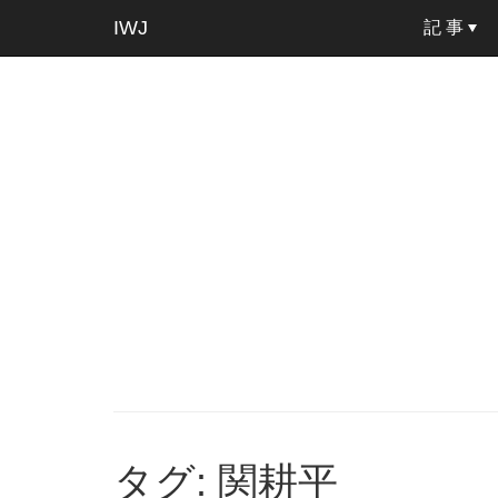
IWJ
記 事
タグ: 関耕平