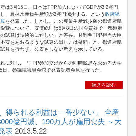
は3月15日、日本はTPP加入によってGDPが3.2兆円
加し、農林水産物生産額が3兆円減少する、という
政府統
試算
を発表した。しかし、この農業生産減少額の都道府県
影響について、安倍総理は5月8日の国会質疑で「都道府
の試算は技術的に難しい」と答弁。甘利明TPP担当大臣
「不安をあおるような試算の出し方は疑問」と、都道府県
の試算を行わず、公表もしない考えを示している。
れに対し、「TPP参加交渉からの即時脱退を求める大学
5日、参議院議員会館で発表記者会見を行った。
続きを読む
、得られる利益は一番少ない」 全産
8000億円減、190万人が雇用喪失 ～大
発表
2013.5.22