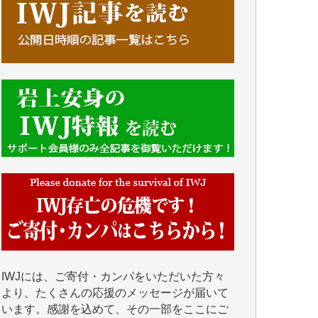
■■■■■■
IWJには、ご寄付・カンパをいただいた方々
より、たくさんの応援のメッセージが届いて
います。感謝を込めて、その一部をここにご
紹介いたします。
■■■■■■