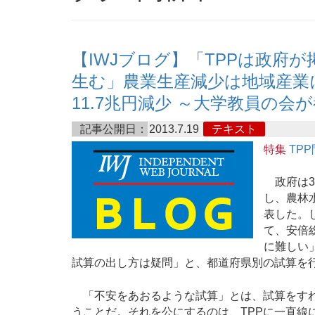
【IWJブログ】「TPPは政府
生む」農業生産減少は地域産業に
11.7兆円減少 ～大学教員の
記事公開日：
2013.7.19
テキスト
特集
TP
政府は3月
し、農林
表した。
て、安倍
に難しい
試算の出し方は疑問」と、都道府県別の試算を
「不安をあおるような試算」とは、試算をすれ
うことだ。それを公にするのは、TPPに一直線