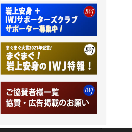
小池説夫 様
アオキカナメ 様
諸般の事情によりIWJ会費払えず今は非会員
です。市民側に立つ講演会にIWJのカメラマ
ンをよく拝見しております。コンテンツが失
われるのはあまりにもったいない。少しでも
お役立てください。（H.O.様）
今日、僅かですがカンパしました。（T.M.
様）
今日、僅かですがカンパしました。IWJの危
機を乗り切るには到底及ばない額ですが病気
の妻を抱えている私にとっては精一杯のカン
パです。
かねてよりIWJが発してきた膨大な取材記事
や解説記事、そして各界の方々とのインタビ
ューは大袈裟ではなく、極めて重要な知的財
産だと思っています。