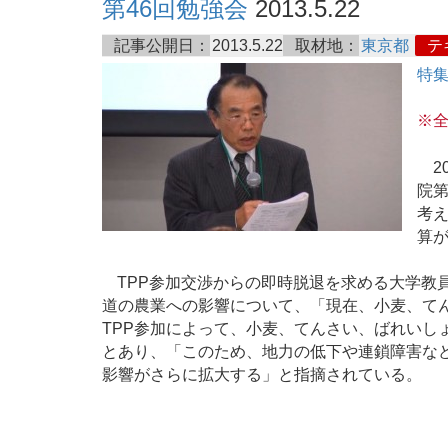
第46回勉強会
2013.5.22
記事公開日：
2013.5.22
取材地：
東京都
テ
特集
※全
20
院第
考え
算
TPP参加交渉からの即時脱退を求める大学教
道の農業への影響について、「現在、小麦、て
TPP参加によって、小麦、てんさい、ばれいし
とあり、「このため、地力の低下や連鎖障害な
影響がさらに拡大する」と指摘されている。