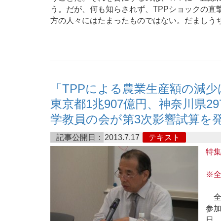
う。だが、何も知らされず、TPPショックの直
方の人々にはたまったものではない。だましう
「TPPによる農業生産額の減
東京都1兆907億円、神奈川県29
学教員の会が第3次影響試算を
記事公開日：
2013.7.17
テキスト
特
※全
全国
参加
日