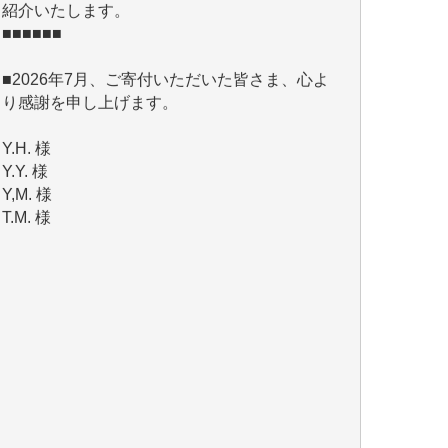
■2026年7月、ご寄付いただいた皆さま、心よ
り感謝を申し上げます。
Y.H. 様
Y.Y. 様
Y,M. 様
T.M. 様
マツモト ヤスアキ 様
マシオン 恵美香 様
岩井 祐子 様
吉村 隆子 様
新城 靖 様
青木 要 様
T.Y. 様
K.O. 様
Y.S. 様
Y.N. 様
y.m. 様
R.N. 様