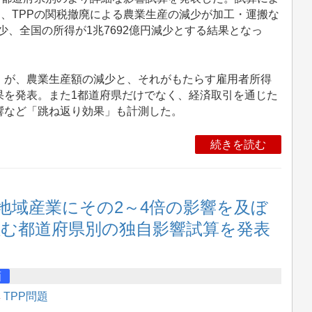
、TPPの関税撤廃による農業生産の減少が加工・運搬な
減少、全国の所得が1兆7692億円減少とする結果となっ
が、農業生産額の減少と、それがもたらす雇用者所得
果を発表。また1都道府県だけでなく、経済取引を通じた
響など「跳ね返り効果」も計測した。
続きを読む
地域産業にその2～4倍の影響を及ぼ
拒む都道府県別の独自影響試算を発表
画
集
TPP問題