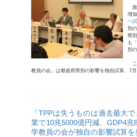
政府
増
一
別の
県別
も
別
こ
教員の会」は都道府県別の影響を独自試算。7月
「TPPは失うものは過去最大で
業で10兆5000億円減、GDP4兆
学教員の会が独自の影響試算を