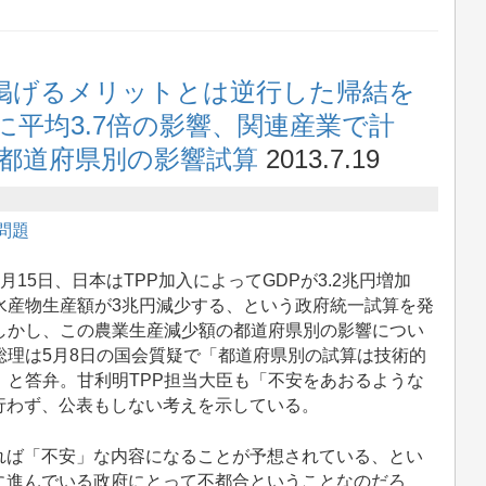
が掲げるメリットとは逆行した帰結を
平均3.7倍の影響、関連産業で計
会が都道府県別の影響試算
2013.7.19
P問題
15日、日本はTPP加入によってGDPが3.2兆円増加
水産物生産額が3兆円減少する、という政府統一試算を発
しかし、この農業生産減少額の都道府県別の影響につい
総理は5月8日の国会質疑で「都道府県別の試算は技術的
」と答弁。甘利明TPP担当大臣も「不安をあおるような
行わず、公表もしない考えを示している。
ば「不安」な内容になることが予想されている、とい
に進んでいる政府にとって不都合ということなのだろ