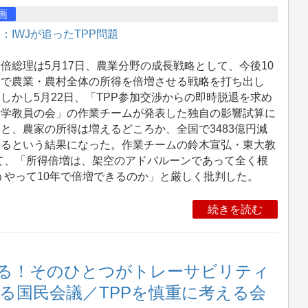
画
：IWJが追ったTPP問題
総理は5月17日、農業分野の成長戦略として、今後10
間で農業・農村全体の所得を倍増させる戦略を打ち出し
しかし5月22日、「TPP参加交渉からの即時脱退を求め
大学教員の会」の作業チームが発表した独自の影響試算に
と、農家の所得は増えるどころか、全国で3483億円減
するという結果になった。作業チームの鈴木宣弘・東大教
て、「所得倍増は、架空のアドバルーンであって全く根
うやって10年で倍増できるのか」と厳しく批判した。
続きを読む
る！そのひとつがトレーサビリティ
える国民会議／TPPを慎重に考える会