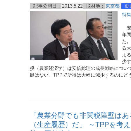
記事公開日：
2013.5.22
取材地：
東京都
動
特集
安倍
年
た。
る
よる
少
授（農業経済学）は安倍総理の成長戦略につい
拠はない。TPPで所得は大幅に減少するのにど
「農業分野でも非関税障壁はあ
（生産履歴）だ」 ～TPPを考