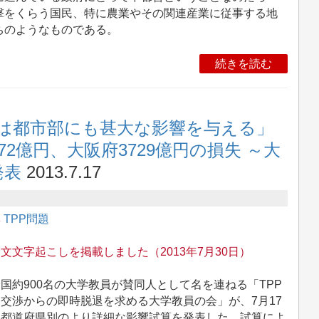
撃をくらう国民、特に農業やその関連産業に従事する地
ちのようなものである。
続きを読む
少は都市部にも甚大な影響を与える」
72億円、大阪府3729億円の損失 ～大
発表
2013.7.17
集
TPP問題
文文字起こしを掲載しました（2013年7月30日）
約900名の大学教員が賛同人として名を連ねる「TPP
交渉からの即時脱退を求める大学教員の会」が、7月17
、都道府県別のより詳細な影響試算を発表した。試算によ