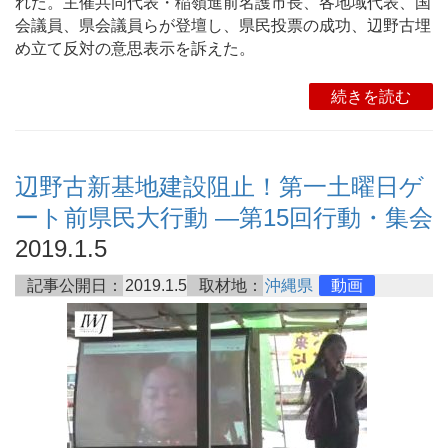
れた。主催共同代表・稲嶺進前名護市長、各地域代表、国
会議員、県会議員らが登壇し、県民投票の成功、辺野古埋
め立て反対の意思表示を訴えた。
続きを読む
辺野古新基地建設阻止！第一土曜日ゲ
ート前県民大行動 ―第15回行動・集会
2019.1.5
記事公開日：
2019.1.5
取材地：
沖縄県
動画