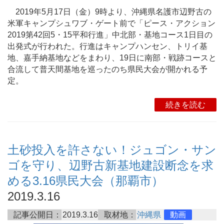
2019年5月17日（金）9時より、沖縄県名護市辺野古の
米軍キャンプシュワブ・ゲート前で「ピース・アクション
2019第42回5・15平和行進」中北部・基地コース1日目の
出発式が行われた。行進はキャンプハンセン、トリイ基
地、嘉手納基地などをまわり、19日に南部・戦跡コースと
合流して普天間基地を巡ったのち県民大会が開かれる予
定。
続きを読む
土砂投入を許さない！ジュゴン・サン
ゴを守り、辺野古新基地建設断念を求
める3.16県民大会（那覇市）
2019.3.16
記事公開日：
2019.3.16
取材地：
沖縄県
動画