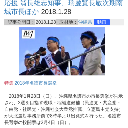
応援 翁長雄志知事、瑞慶覧長敏次期南
城市長ほか
2018.1.28
記事公開日：
2018.1.28
取材地：
沖縄県
動画
特集
2018年名護市長選挙
2018年1月28日（日）、沖縄県名護市の市長選挙が告示
され、3選を目指す現職・稲嶺進候補（民進党・共産党・
自由党・社民党・沖縄社会大衆党推薦、立憲民主党支持）
が大北選対事務所前で8時半より出発式を行った。名護市
長選挙の投開票は2月4日（日）。