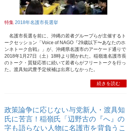
特集
2018年名護市長選挙
名護市長選を前に、沖縄の若者グループらが主催するト
ークセッション「Voice of NAGO『29歳以下〜あなたのホ
ンネトーク合戦』」が、沖縄県名護市のアーケード通りで
2018年1月27日（土）18時より開かれた。稲嶺進名護市長
のトーク・質疑応答に続いて若者らがフリートークを行っ
た。渡具知武豊予定候補は出席しなかった。
続きを読む
政策論争に応じない与党新人・渡具知
氏に苦言！稲嶺氏「辺野古の『へ』の
字も語らない人物に名護市を背負うこ