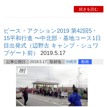
続きを読む
ピース・アクション2019 第42回5・
15平和行進 〜中北部・基地コース1日
目出発式（辺野古 キャンプ・シュワ
ブゲート前）
2019.5.17
記事公開日：
2019.5.17
取材地：
沖縄県
動画