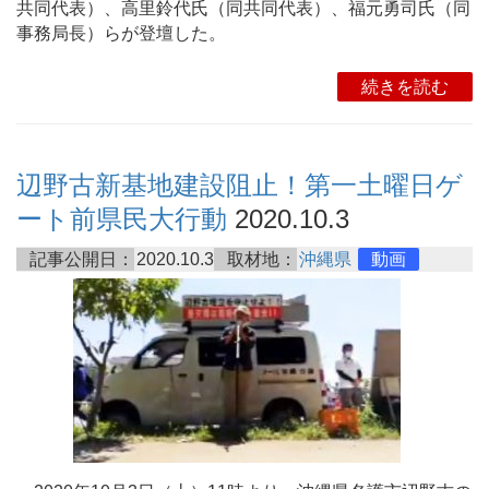
共同代表）、高里鈴代氏（同共同代表）、福元勇司氏（同
事務局長）らが登壇した。
続きを読む
辺野古新基地建設阻止！第一土曜日ゲ
ート前県民大行動
2020.10.3
記事公開日：
2020.10.3
取材地：
沖縄県
動画