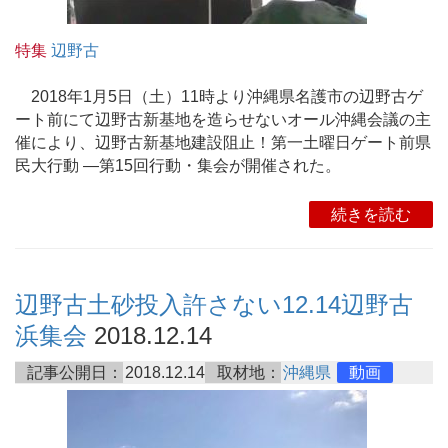
特集
辺野古
2018年1月5日（土）11時より沖縄県名護市の辺野古ゲ
ート前にて辺野古新基地を造らせないオール沖縄会議の主
催により、辺野古新基地建設阻止！第一土曜日ゲート前県
民大行動 ―第15回行動・集会が開催された。
続きを読む
辺野古土砂投入許さない12.14辺野古
浜集会
2018.12.14
記事公開日：
2018.12.14
取材地：
沖縄県
動画