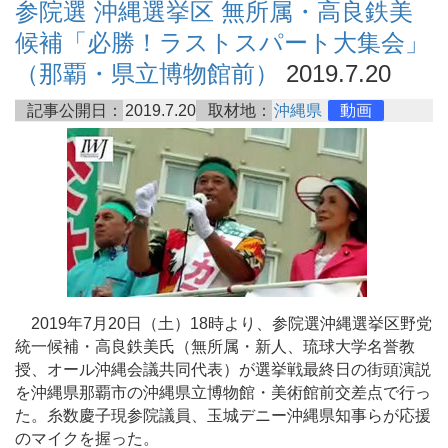
参院選 沖縄選挙区 無所属・高良鉄美
候補「必勝！ラストスパート大集会」
（那覇・県立博物館前）
2019.7.20
記事公開日：
2019.7.20
取材地：
沖縄県
動画
2019年7月20日（土）18時より、参院選沖縄選挙区野党
統一候補・高良鉄美氏（無所属・新人、琉球大学名誉教
授、オール沖縄会議共同代表）が選挙戦最終日の街頭演説
を沖縄県那覇市の沖縄県立博物館・美術館前交差点で行っ
た。糸数慶子現参院議員、玉城デニー沖縄県知事らが応援
のマイクを握った。