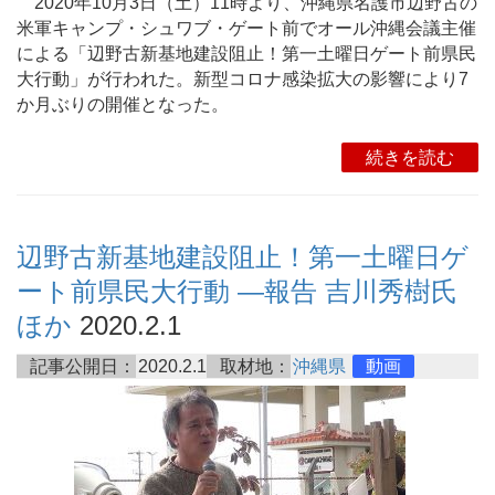
2020年10月3日（土）11時より、沖縄県名護市辺野古の
米軍キャンプ・シュワブ・ゲート前でオール沖縄会議主催
による「辺野古新基地建設阻止！第一土曜日ゲート前県民
大行動」が行われた。新型コロナ感染拡大の影響により7
か月ぶりの開催となった。
続きを読む
辺野古新基地建設阻止！第一土曜日ゲ
ート前県民大行動 ―報告 吉川秀樹氏
ほか
2020.2.1
記事公開日：
2020.2.1
取材地：
沖縄県
動画