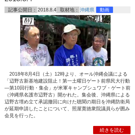
記事公開日：
2018.8.4
取材地：
沖縄県
動画
2018年8月4日（土）12時より、オール沖縄会議による
「辺野古新基地建設阻止！第一土曜日ゲート前県民大行動
―第10回行動・集会」が米軍キャンプシュワブ・ゲート前
（沖縄県名護市辺野古）開かれた。集会後、沖縄県による
辺野古埋め立て承認撤回に向けた聴聞の期日を沖縄防衛局
が延期申請したことについて、照屋寛徳衆院議員らが囲み
会見を行った。
続きを読む