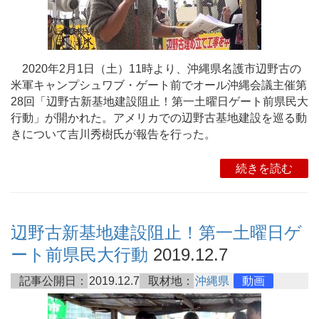
2020年2月1日（土）11時より、沖縄県名護市辺野古の
米軍キャンプシュワブ・ゲート前でオール沖縄会議主催第
28回「辺野古新基地建設阻止！第一土曜日ゲート前県民大
行動」が開かれた。アメリカでの辺野古基地建設を巡る動
きについて吉川秀樹氏が報告を行った。
続きを読む
辺野古新基地建設阻止！第一土曜日ゲ
ート前県民大行動
2019.12.7
記事公開日：
2019.12.7
取材地：
沖縄県
動画