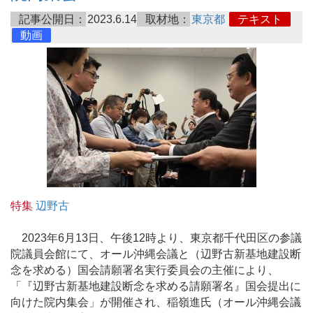
記事公開日：
2023.6.14
取材地：
東京都
テキスト
動画
特集
辺野古
2023年6月13日、午後12時より、東京都千代田区の参議
院議員会館にて、オール沖縄会議と（辺野古新基地建設断
念を求める）国会請願署名実行委員会の主催により、
「『辺野古新基地建設断念を求める請願署名』国会提出に
向けた院内集会」が開催され、稲嶺進氏（オール沖縄会議