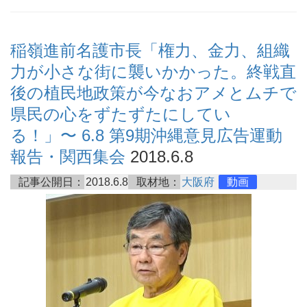
稲嶺進前名護市長「権力、金力、組織
力が小さな街に襲いかかった。終戦直
後の植民地政策が今なおアメとムチで
県民の心をずたずたにしてい
る！」〜 6.8 第9期沖縄意見広告運動
報告・関西集会
2018.6.8
記事公開日：
2018.6.8
取材地：
大阪府
動画