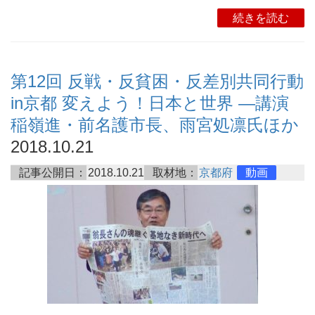
続きを読む
第12回 反戦・反貧困・反差別共同行動
in京都 変えよう！日本と世界 ―講演
稲嶺進・前名護市長、雨宮処凛氏ほか
2018.10.21
記事公開日：
2018.10.21
取材地：
京都府
動画