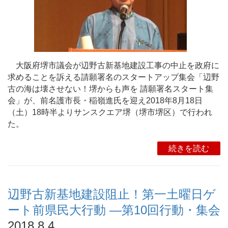
大阪府堺市議会が辺野古新基地建設工事の中止を政府に
求めることを訴える請願署名のスタートアップ集会「辺野
古の海は壊させない！堺からも声を 請願署名スタート集
会」が、前名護市長・稲嶺進氏を迎え2018年8月18日
（土）18時半よりサンスクエア堺（堺市堺区）で行われ
た。
続きを読む
辺野古新基地建設阻止！第一土曜日ゲ
ート前県民大行動 ―第10回行動・集会
2018.8.4