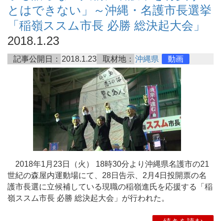
とはできない」～沖縄・名護市長選挙
「稲嶺ススム市長 必勝 総決起大会」
2018.1.23
記事公開日：
2018.1.23
取材地：
沖縄県
動画
2018年1月23日（火） 18時30分より沖縄県名護市の21
世紀の森屋内運動場にて、28日告示、2月4日投開票の名
護市長選に立候補している現職の稲嶺進氏を応援する「稲
嶺ススム市長 必勝 総決起大会」が行われた。