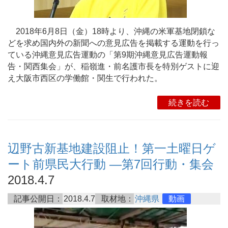
2018年6月8日（金）18時より、沖縄の米軍基地閉鎖な
どを求め国内外の新聞への意見広告を掲載する運動を行っ
ている沖縄意見広告運動の「第9期沖縄意見広告運動報
告・関西集会」が、稲嶺進・前名護市長を特別ゲストに迎
え大阪市西区の学働館・関生で行われた。
続きを読む
辺野古新基地建設阻止！第一土曜日ゲ
ート前県民大行動 ―第7回行動・集会
2018.4.7
記事公開日：
2018.4.7
取材地：
沖縄県
動画