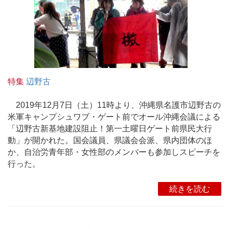
特集
辺野古
2019年12月7日（土）11時より、沖縄県名護市辺野古の
米軍キャンプシュワブ・ゲート前でオール沖縄会議による
「辺野古新基地建設阻止！第一土曜日ゲート前県民大行
動」が開かれた。国会議員、県議会会派、県内団体のほ
か、自治労青年部・女性部のメンバーも参加しスピーチを
行った。
続きを読む