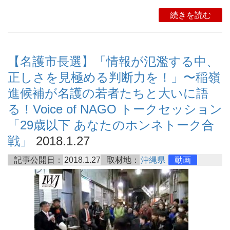
続きを読む
【名護市長選】「情報が氾濫する中、
正しさを見極める判断力を！」〜稲嶺
進候補が名護の若者たちと大いに語
る！Voice of NAGO トークセッション
「29歳以下 あなたのホンネトーク合
戦」
2018.1.27
記事公開日：
2018.1.27
取材地：
沖縄県
動画