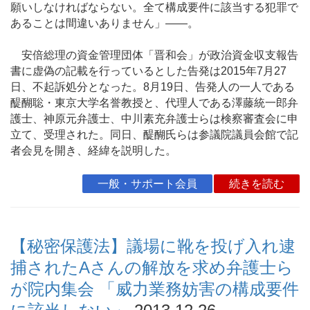
願いしなければならない。全て構成要件に該当する犯罪で
あることは間違いありません」——。
安倍総理の資金管理団体「晋和会」が政治資金収支報告
書に虚偽の記載を行っているとした告発は2015年7月27
日、不起訴処分となった。8月19日、告発人の一人である
醍醐聡・東京大学名誉教授と、代理人である澤藤統一郎弁
護士、神原元弁護士、中川素充弁護士らは検察審査会に申
立て、受理された。同日、醍醐氏らは参議院議員会館で記
者会見を開き、経緯を説明した。
一般・サポート会員
続きを読む
【秘密保護法】議場に靴を投げ入れ逮
捕されたAさんの解放を求め弁護士ら
が院内集会 「威力業務妨害の構成要件