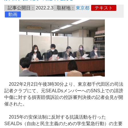
記事公開日：
2022.2.3
取材地：
東京都
テキスト
動画
2022年2月2日午後3時30分より、東京都千代田区の司法
記者クラブにて、元SEALDsメンバーへのSNS上での誹謗
中傷に対する損害賠償訴訟の控訴審判決後の記者会見が開
催された。
2015年の安保法制に反対する抗議活動を行った
SEALDs（自由と民主主義のための学生緊急行動）の主要