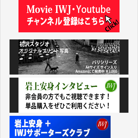
藤岡比左志 様
井出 隆太 様
小池説夫 様
アオキカナメ 様
諸般の事情によりIWJ会費払えず今は非会員です。市
民側に立つ講演会にIWJのカメラマンをよく拝見して
おります。コンテンツが失われるのはあまりにもった
いない。少しでもお役立てください。（H.O.様）
今日、僅かですがカンパしました。（T.M.様）
今日、僅かですがカンパしました。IWJの危機を乗り
切るには到底及ばない額ですが病気の妻を抱えている
私にとっては精一杯のカンパです。
かねてよりIWJが発してきた膨大な取材記事や解説記
事、そして各界の方々とのインタビューは大袈裟では
なく、極めて重要な知的財産だと思っています。
Windows7の頃はIWJの動画もRealPlayerで録画でき