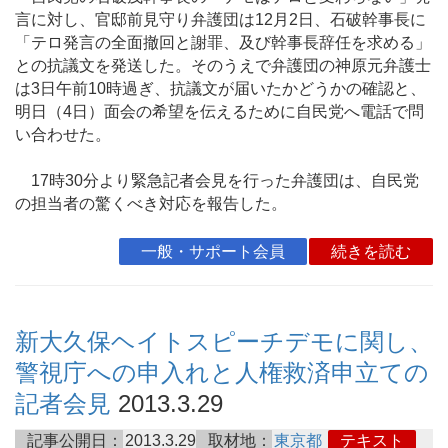
言に対し、官邸前見守り弁護団は12月2日、石破幹事長に
「テロ発言の全面撤回と謝罪、及び幹事長辞任を求める」
との抗議文を発送した。そのうえで弁護団の神原元弁護士
は3日午前10時過ぎ、抗議文が届いたかどうかの確認と、
明日（4日）面会の希望を伝えるために自民党へ電話で問
い合わせた。
17時30分より緊急記者会見を行った弁護団は、自民党
の担当者の驚くべき対応を報告した。
一般・サポート会員
続きを読む
新大久保ヘイトスピーチデモに関し、
警視庁への申入れと人権救済申立ての
記者会見
2013.3.29
記事公開日：
2013.3.29
取材地：
東京都
テキスト