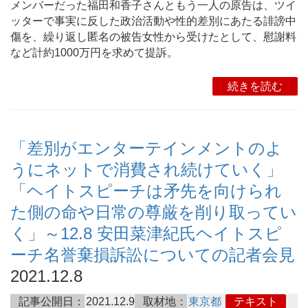
メンバーだった福田和香子さんともう一人の原告は、ツイ
ッターで事実に反した政治活動や性的差別にあたる誹謗中
傷を、繰り返し匿名の被告女性から受けたとして、慰謝料
など計約1000万円を求めて提訴。
続きを読む
「差別がエンターテインメントのよ
うにネットで消費され続けていく」
「ヘイトスピーチは矛先を向けられ
た側の命や日常の尊厳を削り取ってい
く」～12.8 安田菜津紀氏ヘイトスピ
ーチ名誉棄損訴訟についての記者会見
2021.12.8
記事公開日：
2021.12.9
取材地：
東京都
テキスト