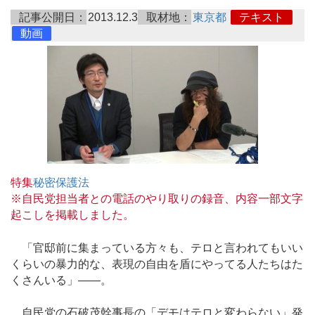
記事公開日：
2013.12.3
取材地：
東京都
テキスト
動画
特集
秘密保護法
※自民党担当者との電話のやり取りの録音、内容一部文字
起こしを掲載しました。
「官邸前に集まっている方々も、テロと言われてもいい
くらいの暴力的な、表現の自由を盾にやってる人たちはた
くさんいる」――。
自民党の石破茂幹事長の「デモはテロと変わらない」発