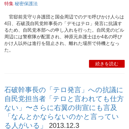
特集
秘密保護法
官邸前見守り弁護団と国会周辺でのデモ呼びかけ人らは
4日、石破茂自民党幹事長の「デモはテロ」発言に抗議す
るため、自民党本部への申し入れを行った。自民党のビル
周辺には警察隊が配置され、神原元弁護士ほか4名の呼び
かけ人以外は進行を阻止され、離れた場所で待機となっ
た。
続きを読む
石破幹事長の「テロ発言」への抗議に
自民党担当者「テロと言われても仕方
ない」〜さらに右翼の街宣にも言及
「なんとかならないのかと言ってい
る人がいる」
2013.12.3