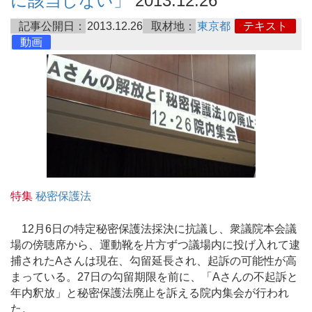
に該当しない」
2013.12.26
記事公開日：
2013.12.26
取材地：
東京都
テキスト
動画
特集
秘密保護法
12月6日の特定秘密保護法採決に抗議し、衆議院本会議
場の傍聴席から、運動靴を片方ずつ議場内に投げ入れて逮
捕されたAさんは現在、勾留延長され、起訴の可能性が高
まっている。27日の勾留期限を前に、「Aさんの不起訴と
年内釈放」と秘密保護法廃止を訴える院内集会が行われ
た。