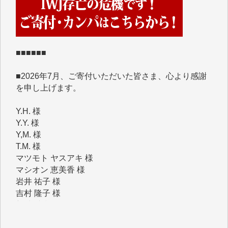
めて、その一部をここにご紹介いたします。
■■■■■■
■2026年7月、ご寄付いただいた皆さま、心より感謝
を申し上げます。
Y.H. 様
Y.Y. 様
Y,M. 様
T.M. 様
マツモト ヤスアキ 様
マシオン 恵美香 様
岩井 祐子 様
吉村 隆子 様
新城 靖 様
青木 要 様
T.Y. 様
K.O. 様
Y.S. 様