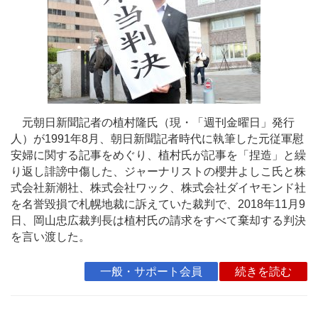
元朝日新聞記者の植村隆氏（現・「週刊金曜日」発行
人）が1991年8月、朝日新聞記者時代に執筆した元従軍慰
安婦に関する記事をめぐり、植村氏が記事を「捏造」と繰
り返し誹謗中傷した、ジャーナリストの櫻井よしこ氏と株
式会社新潮社、株式会社ワック、株式会社ダイヤモンド社
を名誉毀損で札幌地裁に訴えていた裁判で、2018年11月9
日、岡山忠広裁判長は植村氏の請求をすべて棄却する判決
を言い渡した。
一般・サポート会員
続きを読む