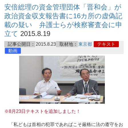
安倍総理の資金管理団体「晋和会」が
政治資金収支報告書に16カ所の虚偽記
載の疑い 弁護士らが検察審査会に申
立て
2015.8.19
記事公開日：
2015.8.23
取材地：
東京都
テキスト
動画
※8月23日テキストを追加しました！
「私どもは首相の犯罪であればこそ厳格に法の遵守をお