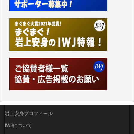
て、かなりの動画をDVDに焼きこんで保存していま
した。
しかし、それが出来なくなって以降はExcelなどを使
ってハイパーリンクを張り、重要と思われる記事にい
つでも簡単にアクセスできるようにして来ました。し
かし、それができるのもコンテンツがサーバーに保存
されているからこそのことであり、そのサーバーが使
えなくなってしまえば二度と視ることが出来なくなっ
てしまいます。
「何とかしなければ、何とかしてほしい。」と思いな
がらも前述した事情でどうにもならない自分の非力に
歯ぎしりするばかりです。（T.M.様）
いつもまともな報道、ありがとうございます。（新城
靖 様）
岩上安身プロフィール
IWJについて