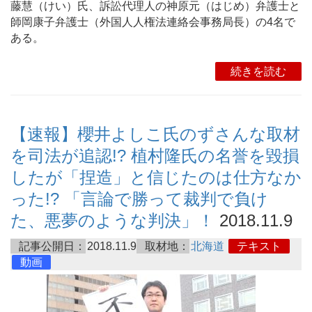
藤慧（けい）氏、訴訟代理人の神原元（はじめ）弁護士と
師岡康子弁護士（外国人人権法連絡会事務局長）の4名で
ある。
続きを読む
【速報】櫻井よしこ氏のずさんな取材
を司法が追認!? 植村隆氏の名誉を毀損
したが「捏造」と信じたのは仕方なか
った!? 「言論で勝って裁判で負け
た、悪夢のような判決」！
2018.11.9
記事公開日：
2018.11.9
取材地：
北海道
テキスト
動画