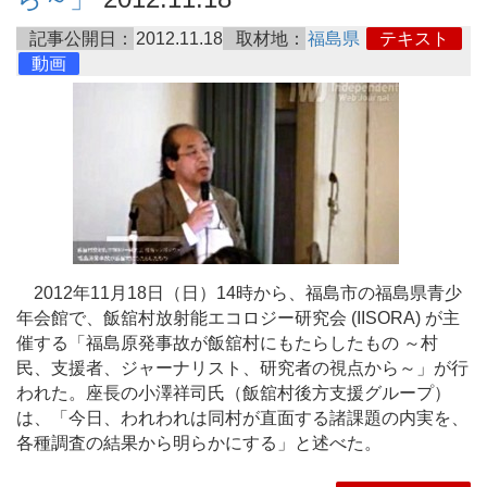
記事公開日：
2012.11.18
取材地：
福島県
テキスト
動画
2012年11月18日（日）14時から、福島市の福島県青少
年会館で、飯舘村放射能エコロジー研究会 (IISORA) が主
催する「福島原発事故が飯舘村にもたらしたもの ～村
民、支援者、ジャーナリスト、研究者の視点から～」が行
われた。座長の小澤祥司氏（飯舘村後方支援グループ）
は、「今日、われわれは同村が直面する諸課題の内実を、
各種調査の結果から明らかにする」と述べた。