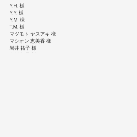
Y,M. 様
T.M. 様
マツモト ヤスアキ 様
マシオン 恵美香 様
岩井 祐子 様
吉村 隆子 様
新城 靖 様
青木 要 様
T.Y. 様
K.O. 様
Y.S. 様
Y.N. 様
y.m. 様
R.N. 様
J.M. 様
T.N. 様
Y.T. 様
T.K. 様
ASAKO TAKAESU 様