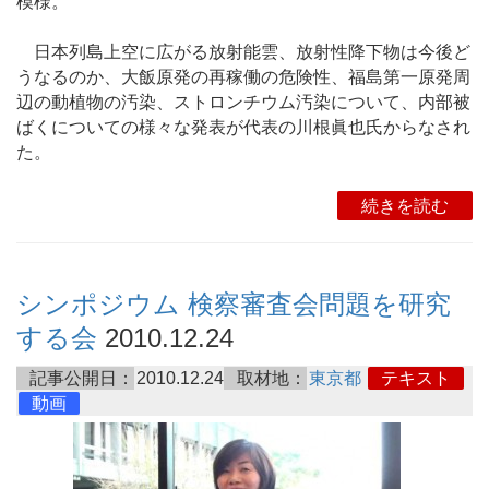
模様。
日本列島上空に広がる放射能雲、放射性降下物は今後ど
うなるのか、大飯原発の再稼働の危険性、福島第一原発周
辺の動植物の汚染、ストロンチウム汚染について、内部被
ばくについての様々な発表が代表の川根眞也氏からなされ
た。
続きを読む
シンポジウム 検察審査会問題を研究
する会
2010.12.24
記事公開日：
2010.12.24
取材地：
東京都
テキスト
動画