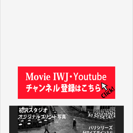
マシオン恵美香 様
平野智生 様
山本賢二 様
吉住俊昭 様
徳山匡 様
金 盛起 様
塩川 晃平 様
松本益美 様
井出 隆太 様
及川昭男 様
岩井祐子 様
藤田英之 様
藤岡比左志 様
井出 隆太 様
小池説夫 様
アオキカナメ 様
諸般の事情によりIWJ会費払えず今は非会員です。市
民側に立つ講演会にIWJのカメラマンをよく拝見して
おります。コンテンツが失われるのはあまりにもった