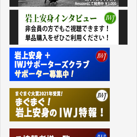
いない。少しでもお役立てください。（H.O.様）
今日、僅かですがカンパしました。（T.M.様）
今日、僅かですがカンパしました。IWJの危機を乗り
切るには到底及ばない額ですが病気の妻を抱えている
私にとっては精一杯のカンパです。
かねてよりIWJが発してきた膨大な取材記事や解説記
事、そして各界の方々とのインタビューは大袈裟では
なく、極めて重要な知的財産だと思っています。
Windows7の頃はIWJの動画もRealPlayerで録画でき
て、かなりの動画をDVDに焼きこんで保存していま
した。
しかし、それが出来なくなって以降はExcelなどを使
ってハイパーリンクを張り、重要と思われる記事にい
つでも簡単にアクセスできるようにして来ました。し
かし、それができるのもコンテンツがサーバーに保存
されているからこそのことであり、そのサーバーが使
えなくなってしまえば二度と視ることが出来なくなっ