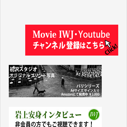
金 盛起 様
塩川 晃平 様
松本益美 様
井出 隆太 様
及川昭男 様
岩井祐子 様
藤田英之 様
藤岡比左志 様
井出 隆太 様
小池説夫 様
アオキカナメ 様
諸般の事情によりIWJ会費払えず今は非会員です。市
民側に立つ講演会にIWJのカメラマンをよく拝見して
おります。コンテンツが失われるのはあまりにもった
いない。少しでもお役立てください。（H.O.様）
今日、僅かですがカンパしました。（T.M.様）