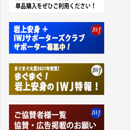
今日、僅かですがカンパしました。IWJの危機を乗り
切るには到底及ばない額ですが病気の妻を抱えている
私にとっては精一杯のカンパです。
かねてよりIWJが発してきた膨大な取材記事や解説記
事、そして各界の方々とのインタビューは大袈裟では
なく、極めて重要な知的財産だと思っています。
Windows7の頃はIWJの動画もRealPlayerで録画でき
て、かなりの動画をDVDに焼きこんで保存していま
した。
しかし、それが出来なくなって以降はExcelなどを使
ってハイパーリンクを張り、重要と思われる記事にい
つでも簡単にアクセスできるようにして来ました。し
かし、それができるのもコンテンツがサーバーに保存
されているからこそのことであり、そのサーバーが使
えなくなってしまえば二度と視ることが出来なくなっ
てしまいます。
「何とかしなければ、何とかしてほしい。」と思いな
がらも前述した事情でどうにもならない自分の非力に
歯ぎしりするばかりです。（T.M.様）