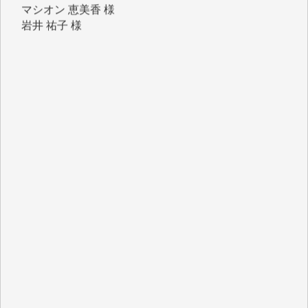
岩井 祐子 様
吉村 隆子 様
新城 靖 様
青木 要 様
T.Y. 様
K.O. 様
Y.S. 様
Y.N. 様
y.m. 様
R.N. 様
J.M. 様
T.N. 様
Y.T. 様
T.K. 様
ASAKO TAKAESU 様
マシオン恵美香 様
平野智生 様
山本賢二 様
吉住俊昭 様
徳山匡 様