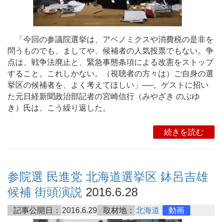
「今回の参議院選挙は、アベノミクスや消費税の是非を
問うものでも、ましてや、候補者の人気投票でもない。争
点は、戦争法廃止と、緊急事態条項による改憲をストップ
すること。これしかない。（視聴者の方々は）ご自身の選
挙区の候補者を、よく考えてほしい」──。ゲストに招い
た元日経新聞政治部記者の宮崎信行（みやざき のぶゆ
き）氏は、こう繰り返した。
続きを読む
参院選 民進党 北海道選挙区 鉢呂吉雄
候補 街頭演説
2016.6.28
記事公開日：
2016.6.29
取材地：
北海道
動画