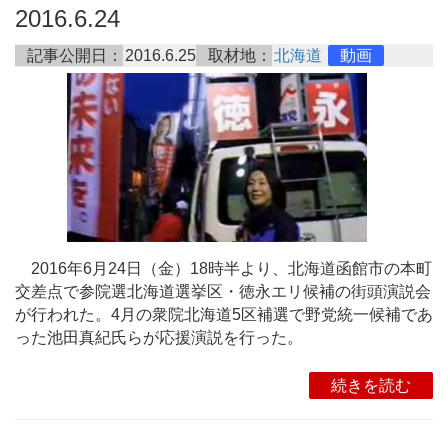
2016.6.24
記事公開日：
2016.6.25
取材地：
北海道
動画
2016年6月24日（金）18時半より、北海道函館市の本町
交差点で参院選北海道選挙区・徳永エリ候補の街頭演説会
が行われた。4月の衆院北海道5区補選で野党統一候補であ
った池田真紀氏らが応援演説を行った。
続きを読む