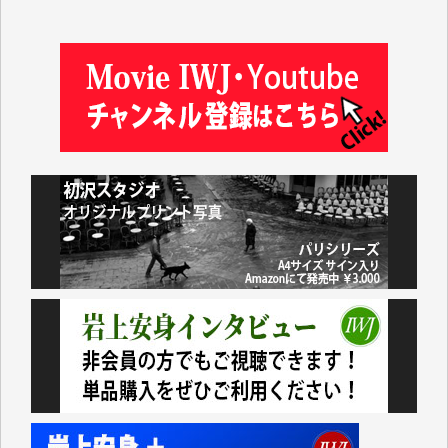
藤岡比左志 様
井出 隆太 様
小池説夫 様
アオキカナメ 様
諸般の事情によりIWJ会費払えず今は非会員です。市
民側に立つ講演会にIWJのカメラマンをよく拝見して
おります。コンテンツが失われるのはあまりにもった
いない。少しでもお役立てください。（H.O.様）
今日、僅かですがカンパしました。（T.M.様）
今日、僅かですがカンパしました。IWJの危機を乗り
切るには到底及ばない額ですが病気の妻を抱えている
私にとっては精一杯のカンパです。
かねてよりIWJが発してきた膨大な取材記事や解説記
事、そして各界の方々とのインタビューは大袈裟では
なく、極めて重要な知的財産だと思っています。
Windows7の頃はIWJの動画もRealPlayerで録画でき