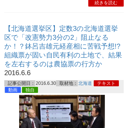
続きを読む
【北海道選挙区】定数3の北海道選挙
区で「改憲勢力3分の2」阻止なる
か！？鉢呂吉雄元経産相に苦戦予想!?
組織票が固い自民有利の土地で、結果
を左右するのは農協票の行方か
2016.6.6
記事公開日：
2016.6.30
取材地：
北海道
テキスト
動画
独自