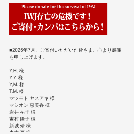
めて、その一部をここにご紹介いたします。
■■■■■■
■2026年7月、ご寄付いただいた皆さま、心より感謝
を申し上げます。
Y.H. 様
Y.Y. 様
Y,M. 様
T.M. 様
マツモト ヤスアキ 様
マシオン 恵美香 様
岩井 祐子 様
吉村 隆子 様
新城 靖 様
青木 要 様
T.Y. 様
K.O. 様
Y.S. 様