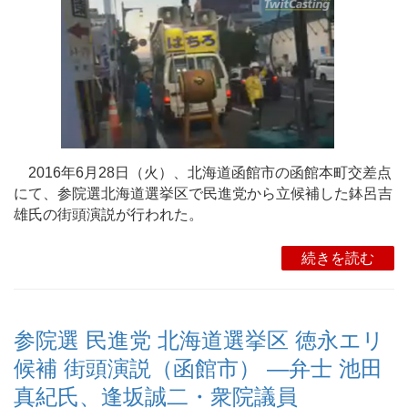
2016年6月28日（火）、北海道函館市の函館本町交差点
にて、参院選北海道選挙区で民進党から立候補した鉢呂吉
雄氏の街頭演説が行われた。
続きを読む
参院選 民進党 北海道選挙区 徳永エリ
候補 街頭演説（函館市） ―弁士 池田
真紀氏、逢坂誠二・衆院議員