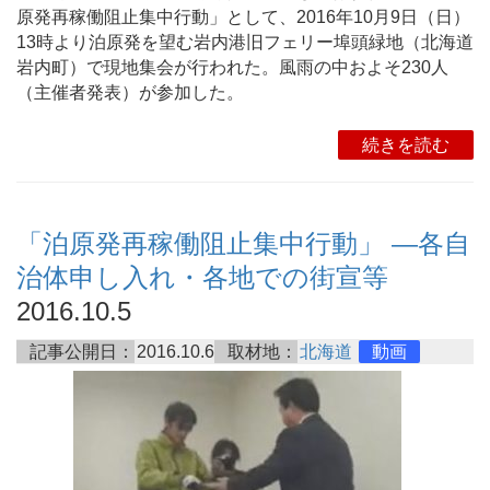
原発再稼働阻止集中行動」として、2016年10月9日（日）
13時より泊原発を望む岩内港旧フェリー埠頭緑地（北海道
岩内町）で現地集会が行われた。風雨の中およそ230人
（主催者発表）が参加した。
続きを読む
「泊原発再稼働阻止集中行動」 ―各自
治体申し入れ・各地での街宣等
2016.10.5
記事公開日：
2016.10.6
取材地：
北海道
動画