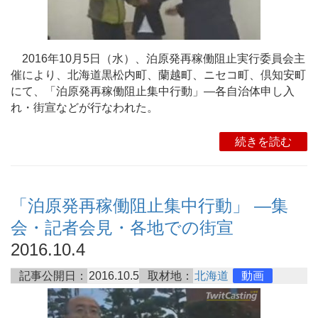
2016年10月5日（水）、泊原発再稼働阻止実行委員会主
催により、北海道黒松内町、蘭越町、ニセコ町、倶知安町
にて、「泊原発再稼働阻止集中行動」―各自治体申し入
れ・街宣などが行なわれた。
続きを読む
「泊原発再稼働阻止集中行動」 ―集
会・記者会見・各地での街宣
2016.10.4
記事公開日：
2016.10.5
取材地：
北海道
動画