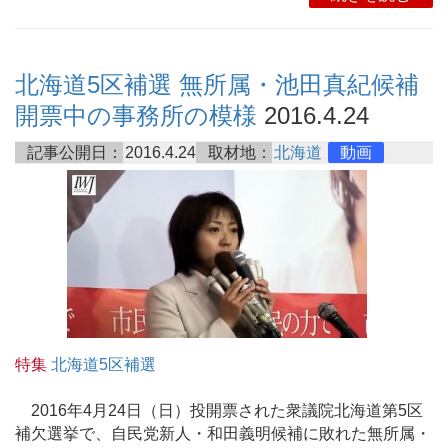
北海道5区補選 無所属・池田真紀候補
開票中の事務所の模様
2016.4.24
記事公開日：
2016.4.24
取材地：
北海道
動画
特集
北海道5区補選
2016年4月24日（日）投開票された衆議院北海道第5区
補欠選挙で、自民党新人・和田義明候補に敗れた無所属・