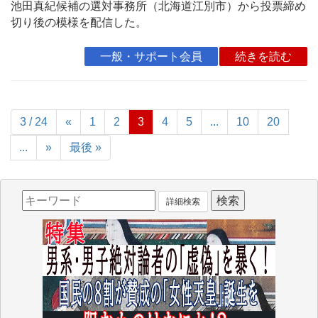
池田真紀候補の選対事務所（北海道江別市）から投票締め
切り後の模様を配信した。
一般・サポート会員
続きを読む
3 / 24
«
1
2
3
4
5
...
10
20
...
»
最後 »
詳細検索