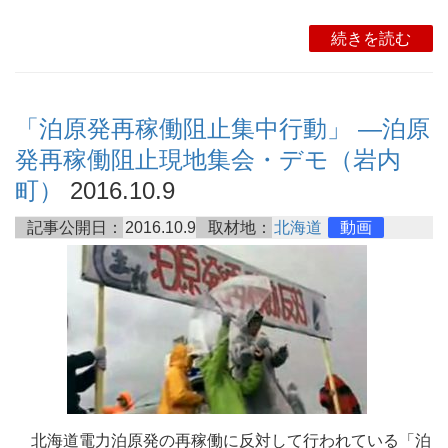
続きを読む
「泊原発再稼働阻止集中行動」 ―泊原
発再稼働阻止現地集会・デモ（岩内
町）
2016.10.9
記事公開日：
2016.10.9
取材地：
北海道
動画
北海道電力泊原発の再稼働に反対して行われている「泊