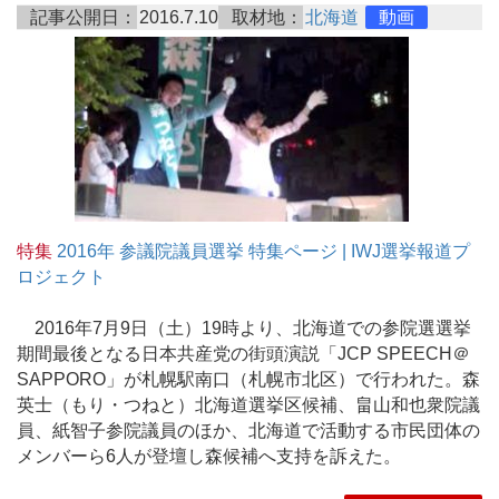
記事公開日：
2016.7.10
取材地：
北海道
動画
特集
2016年 参議院議員選挙 特集ページ | IWJ選挙報道プ
ロジェクト
2016年7月9日（土）19時より、北海道での参院選選挙
期間最後となる日本共産党の街頭演説「JCP SPEECH＠
SAPPORO」が札幌駅南口（札幌市北区）で行われた。森
英士（もり・つねと）北海道選挙区候補、畠山和也衆院議
員、紙智子参院議員のほか、北海道で活動する市民団体の
メンバーら6人が登壇し森候補へ支持を訴えた。