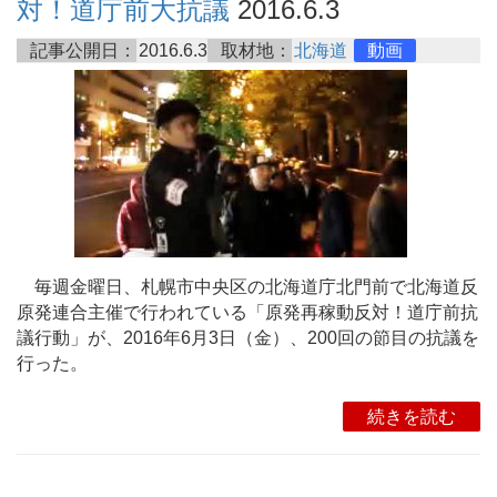
対！道庁前大抗議
2016.6.3
記事公開日：
2016.6.3
取材地：
北海道
動画
毎週金曜日、札幌市中央区の北海道庁北門前で北海道反
原発連合主催で行われている「原発再稼動反対！道庁前抗
議行動」が、2016年6月3日（金）、200回の節目の抗議を
行った。
続きを読む