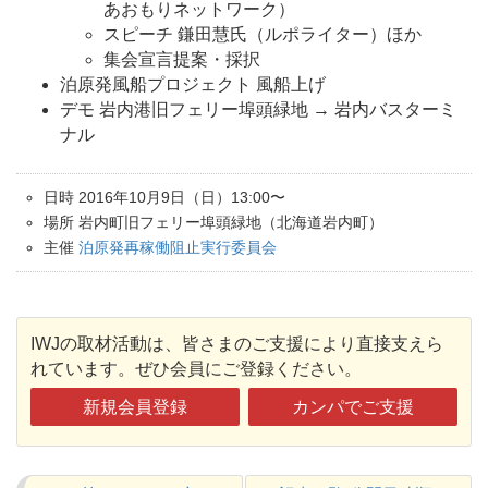
あおもりネットワーク）
スピーチ 鎌田慧氏（ルポライター）ほか
集会宣言提案・採択
泊原発風船プロジェクト 風船上げ
デモ 岩内港旧フェリー埠頭緑地 → 岩内バスターミ
ナル
日時 2016年10月9日（日）13:00〜
場所 岩内町旧フェリー埠頭緑地（北海道岩内町）
主催
泊原発再稼働阻止実行委員会
IWJの取材活動は、皆さまのご支援により直接支えら
れています。ぜひ会員にご登録ください。
新規会員登録
カンパでご支援