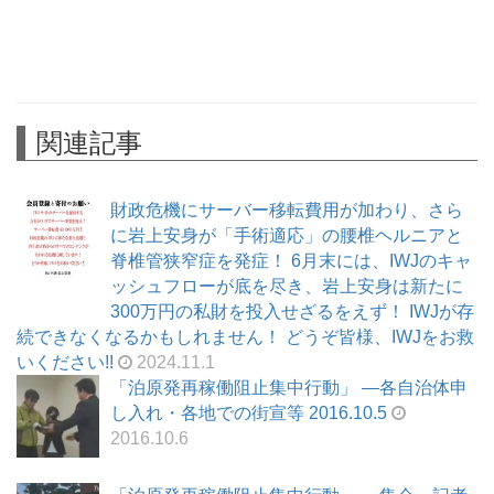
関連記事
財政危機にサーバー移転費用が加わり、さら
に岩上安身が「手術適応」の腰椎ヘルニアと
脊椎管狭窄症を発症！ 6月末には、IWJのキャ
ッシュフローが底を尽き、岩上安身は新たに
300万円の私財を投入せざるをえず！ IWJが存
続できなくなるかもしれません！ どうぞ皆様、IWJをお救
いください!!
2024.11.1
「泊原発再稼働阻止集中行動」 ―各自治体申
し入れ・各地での街宣等 2016.10.5
2016.10.6