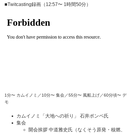
■Twitcasting録画（12:57〜 1時間50分）
1分〜 カムイノミ／10分〜 集会／55分〜 風船上げ／60分頃〜 デ
モ
カムイノミ「大地への祈り」 石井ポンペ氏
集会
開会挨拶 中道雅史氏（なくそう原発・核燃、