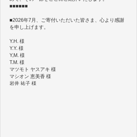
■2026年7月、ご寄付いただいた皆さま、心より感謝
を申し上げます。
Y.H. 様
Y.Y. 様
Y,M. 様
T.M. 様
マツモト ヤスアキ 様
マシオン 恵美香 様
岩井 祐子 様
吉村 隆子 様
新城 靖 様
青木 要 様
T.Y. 様
K.O. 様
Y.S. 様
Y.N. 様
y.m. 様
R.N. 様