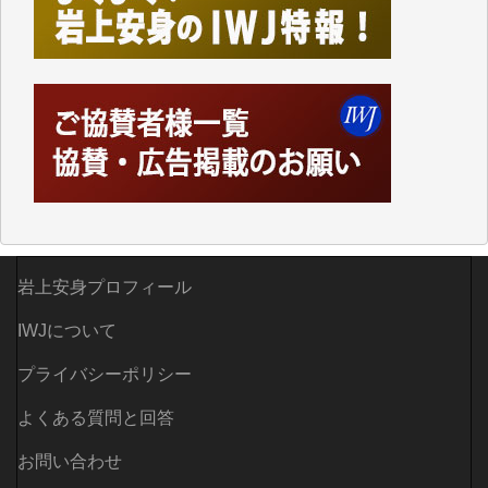
ってハイパーリンクを張り、重要と思われる記事にい
つでも簡単にアクセスできるようにして来ました。し
かし、それができるのもコンテンツがサーバーに保存
されているからこそのことであり、そのサーバーが使
えなくなってしまえば二度と視ることが出来なくなっ
てしまいます。
「何とかしなければ、何とかしてほしい。」と思いな
がらも前述した事情でどうにもならない自分の非力に
歯ぎしりするばかりです。（T.M.様）
いつもまともな報道、ありがとうございます。（新城
岩上安身プロフィール
靖 様）
IWJについて
プライバシーポリシー
よくある質問と回答
お問い合わせ