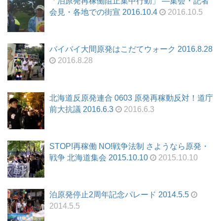
「泊原発再稼働阻止集中行動」 ―集会・記者
会見・各地での街宣 2016.10.4
2016.10.5
バイバイ大間原発はこだてウォーク 2016.8.28
2016.8.28
北海道反原発連合 0603 原発再稼動反対！道庁
前大抗議 2016.6.3
2016.6.3
STOP!再稼働 NO!戦争法制 さようなら原発・
戦争 北海道集会 2015.10.10
2015.10.10
泊原発停止2周年記念パレード 2014.5.5
2014.5.5