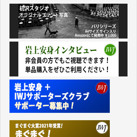
小池説夫 様
アオキカナメ 様
諸般の事情によりIWJ会費払えず今は非会員です。市
民側に立つ講演会にIWJのカメラマンをよく拝見して
おります。コンテンツが失われるのはあまりにもった
いない。少しでもお役立てください。（H.O.様）
今日、僅かですがカンパしました。（T.M.様）
今日、僅かですがカンパしました。IWJの危機を乗り
切るには到底及ばない額ですが病気の妻を抱えている
私にとっては精一杯のカンパです。
かねてよりIWJが発してきた膨大な取材記事や解説記
事、そして各界の方々とのインタビューは大袈裟では
なく、極めて重要な知的財産だと思っています。
Windows7の頃はIWJの動画もRealPlayerで録画でき
て、かなりの動画をDVDに焼きこんで保存していま
した。
しかし、それが出来なくなって以降はExcelなどを使