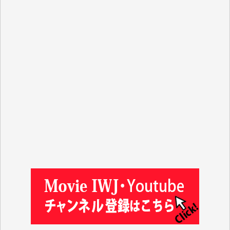
J.M. 様
T.N. 様
Y.T. 様
T.K. 様
ASAKO TAKAESU 様
マシオン恵美香 様
平野智生 様
山本賢二 様
吉住俊昭 様
徳山匡 様
金 盛起 様
塩川 晃平 様
松本益美 様
井出 隆太 様
及川昭男 様
岩井祐子 様
藤田英之 様
藤岡比左志 様
井出 隆太 様