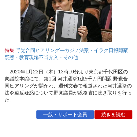
特集
野党合同ヒアリング―カジノ法案・イラク日報隠蔽
疑惑・教育現場不当介入・その他
2020年1月23日（木）13時10分より東京都千代田区の
衆議院本館にて、第1回 河井選挙1億5千万円問題 野党合
同ヒアリングが開かれ、週刊文春で報道された河井選挙の
法令違反疑惑について野党議員が総務省に聴き取りを行っ
た。
一般・サポート会員
続きを読む