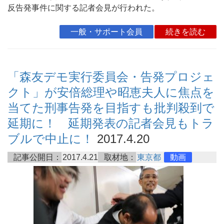
反告発事件に関する記者会見が行われた。
一般・サポート会員
続きを読む
「森友デモ実行委員会・告発プロジェ
クト」が安倍総理や昭恵夫人に焦点を
当てた刑事告発を目指すも批判殺到で
延期に！ 延期発表の記者会見もトラ
ブルで中止に！
2017.4.20
記事公開日：
2017.4.21
取材地：
東京都
動画