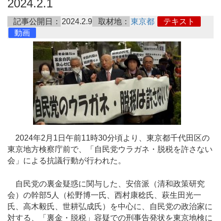
2024.2.1
記事公開日：
2024.2.9
取材地：
東京都
テキスト
動画
2024年2月1日午前11時30分頃より、東京都千代田区の
東京地方検察庁前で、「自民党ウラガネ・脱税を許さない
会」による抗議行動が行われた。
自民党の裏金疑惑に関与した、安倍派（清和政策研究
会）の幹部5人（松野博一氏、西村康稔氏、萩生田光一
氏、高木毅氏、世耕弘成氏）を中心に、自民党の政治家に
対する、「裏金・脱税」容疑での刑事告発状を東京地検に