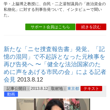
学・上脇博之教授に、自民・二之湯智議員の「政治資金の
私物化」に対する刑事告発ついて、インタビューで聞い
た。
サポート会員はこちら
続きを読む
新たな「ニセ捜査報告書」発覚。「記
憶の混同」で不起訴となった元検事を
再び告発へ 〜「健全な法治国家のた
めに声をあげる市民の会」による記者
会見
2013.8.12
記事公開日：
2013.8.12
取材地：
東京都
テキスト
動画