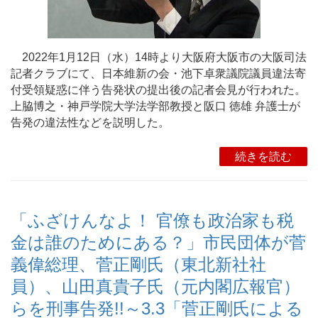
2022年1月12日（水）14時より大阪府大阪市の大阪司法
記者クラブにて、日本維新の会・池下卓衆議院議員違法寄
付受領疑惑に伴う告発状の提出後の記者会見が行われた。
上脇博之・神戸学院大学法学部教授と阪口 徳雄 弁護士が
告発の違法性などを説明した。
続きを読む
「ふざけんなよ！ 官僚も政治家も税
金は誰のためにある？」市民団体が菅
義偉総理、菅正剛氏（東北新社社
員）、山田真貴子氏（元内閣広報官）
らを刑事告発!!～3.3「菅正剛氏による