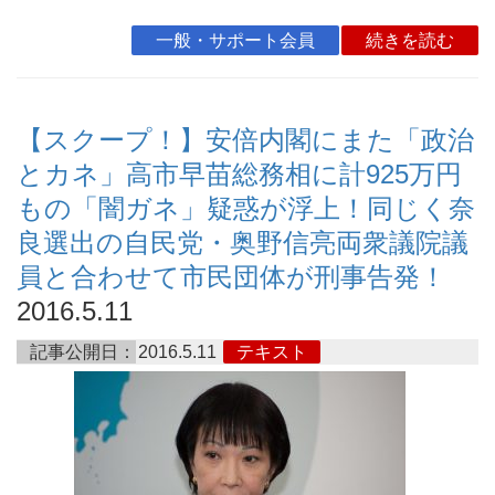
一般・サポート会員
続きを読む
【スクープ！】安倍内閣にまた「政治
とカネ」高市早苗総務相に計925万円
もの「闇ガネ」疑惑が浮上！同じく奈
良選出の自民党・奥野信亮両衆議院議
員と合わせて市民団体が刑事告発！
2016.5.11
記事公開日：
2016.5.11
テキスト