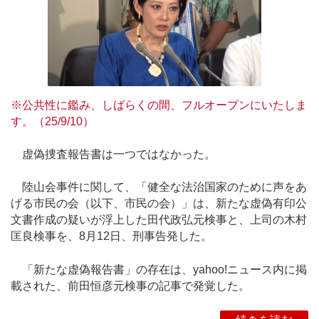
※公共性に鑑み、しばらくの間、フルオープンにいたしま
す。（25/9/10）
虚偽捜査報告書は一つではなかった。
陸山会事件に関して、「健全な法治国家のために声をあ
げる市民の会（以下、市民の会）」は、新たな虚偽有印公
文書作成の疑いが浮上した田代政弘元検事と、上司の木村
匡良検事を、8月12日、刑事告発した。
「新たな虚偽報告書」の存在は、yahoo!ニュース内に掲
載された、前田恒彦元検事の記事で発覚した。