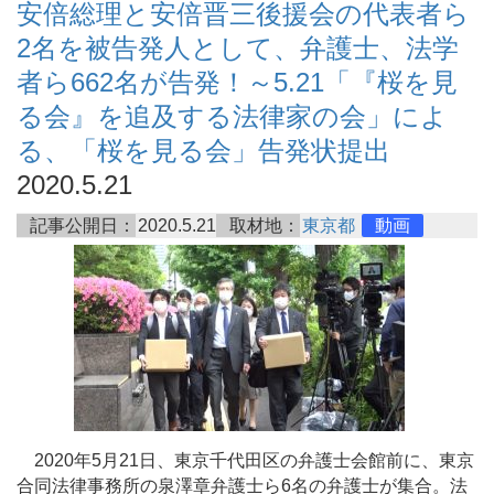
安倍総理と安倍晋三後援会の代表者ら
2名を被告発人として、弁護士、法学
者ら662名が告発！～5.21「『桜を見
る会』を追及する法律家の会」によ
る、「桜を見る会」告発状提出
2020.5.21
記事公開日：
2020.5.21
取材地：
東京都
動画
2020年5月21日、東京千代田区の弁護士会館前に、東京
合同法律事務所の泉澤章弁護士ら6名の弁護士が集合。法