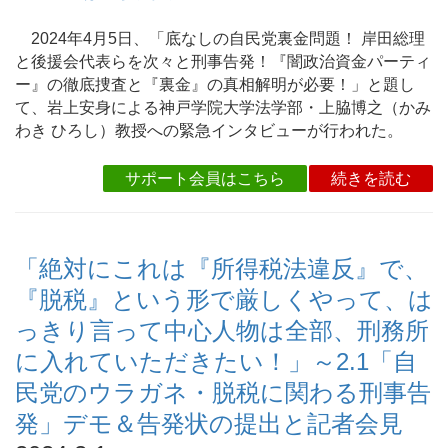
2024年4月5日、「底なしの自民党裏金問題！ 岸田総理
と後援会代表らを次々と刑事告発！『闇政治資金パーティ
ー』の徹底捜査と『裏金』の真相解明が必要！」と題し
て、岩上安身による神戸学院大学法学部・上脇博之（かみ
わき ひろし）教授への緊急インタビューが行われた。
サポート会員はこちら
続きを読む
「絶対にこれは『所得税法違反』で、
『脱税』という形で厳しくやって、は
っきり言って中心人物は全部、刑務所
に入れていただきたい！」～2.1「自
民党のウラガネ・脱税に関わる刑事告
発」デモ＆告発状の提出と記者会見