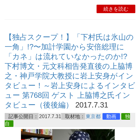
続きを読む
【独占スクープ！】「下村氏は氷山の
一角」!?〜加計学園から安倍総理に
「カネ」は流れていなかったのか!?
下村博文・元文科相告発直後の上脇博
之・神戸学院大教授に岩上安身がイン
タビュー！～岩上安身によるインタビ
ュー 第768回 ゲスト 上脇博之氏イン
タビュー（後後編）
2017.7.31
記事公開日：
2017.7.31
取材地：
東京都
動画
独
自