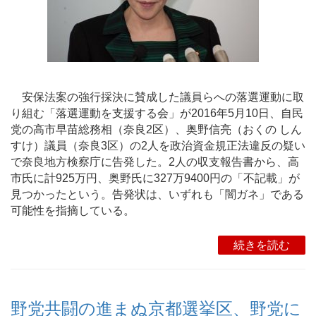
安保法案の強行採決に賛成した議員らへの落選運動に取
り組む「落選運動を支援する会」が2016年5月10日、自民
党の高市早苗総務相（奈良2区）、奥野信亮（おくの しん
すけ）議員（奈良3区）の2人を政治資金規正法違反の疑い
で奈良地方検察庁に告発した。2人の収支報告書から、高
市氏に計925万円、奥野氏に327万9400円の「不記載」が
見つかったという。告発状は、いずれも「闇ガネ」である
可能性を指摘している。
続きを読む
野党共闘の進まぬ京都選挙区、野党に