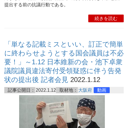
提出する前の抗議行動である。
続きを読む
「単なる記載ミスといい、訂正で簡単
に終わらせようとする国会議員は不必
要！」～1.12 日本維新の会・池下卓衆
議院議員違法寄付受領疑惑に伴う告発
状の提出後 記者会見
2022.1.12
記事公開日：
2022.1.12
取材地：
大阪府
動画