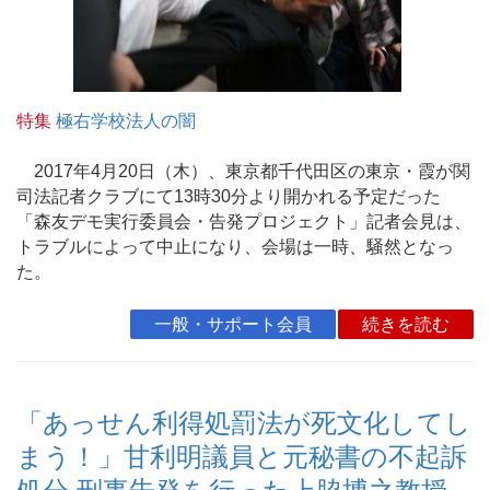
特集
極右学校法人の闇
2017年4月20日（木）、東京都千代田区の東京・霞が関
司法記者クラブにて13時30分より開かれる予定だった
「森友デモ実行委員会・告発プロジェクト」記者会見は、
トラブルによって中止になり、会場は一時、騒然となっ
た。
一般・サポート会員
続きを読む
「あっせん利得処罰法が死文化してし
まう！」甘利明議員と元秘書の不起訴