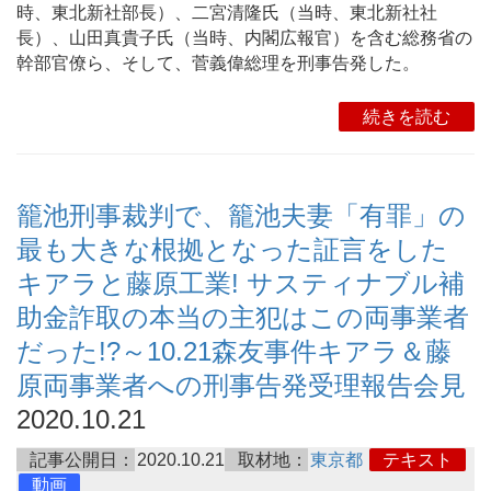
時、東北新社部長）、二宮清隆氏（当時、東北新社社
長）、山田真貴子氏（当時、内閣広報官）を含む総務省の
幹部官僚ら、そして、菅義偉総理を刑事告発した。
続きを読む
籠池刑事裁判で、籠池夫妻「有罪」の
最も大きな根拠となった証言をした
キアラと藤原工業! サスティナブル補
助金詐取の本当の主犯はこの両事業者
だった!?～10.21森友事件キアラ＆藤
原両事業者への刑事告発受理報告会見
2020.10.21
記事公開日：
2020.10.21
取材地：
東京都
テキスト
動画