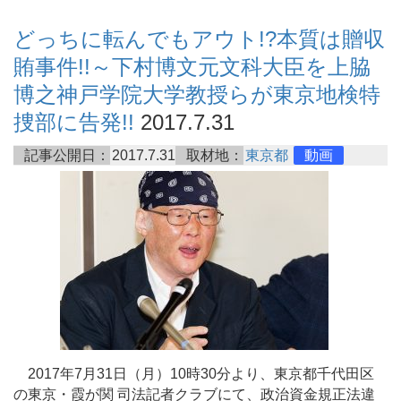
どっちに転んでもアウト!?本質は贈収
賄事件!!～下村博文元文科大臣を上脇
博之神戸学院大学教授らが東京地検特
捜部に告発!!
2017.7.31
記事公開日：
2017.7.31
取材地：
東京都
動画
2017年7月31日（月）10時30分より、東京都千代田区
の東京・霞が関 司法記者クラブにて、政治資金規正法違