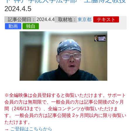
2024.4.5
記事公開日：
2024.4.4
取材地：
東京都
テキスト
動画
独自
※全編映像は会員登録すると御覧いただけます。サポート
会員の方は無期限で、一般会員の方は記事公開後の2ヶ月
間（24/6/13まで）、全編コンテンツが御覧いただけま
す。 一般会員の方は記事公開後 2ヶ月間以内に限り御覧い
ただけます。
→
ご登録はこちらから