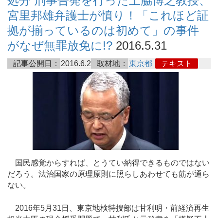
処分 刑事告発を行った上脇博之教授、
宮里邦雄弁護士が憤り！「これほど証
拠が揃っているのは初めて」の事件
がなぜ無罪放免に!?
2016.5.31
記事公開日：
2016.6.2
取材地：
東京都
テキスト
国民感覚からすれば、とうてい納得できるものではない
だろう。法治国家の原理原則に照らしあわせても筋が通ら
ない。
2016年5月31日、東京地検特捜部は甘利明・前経済再生