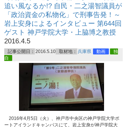
追い風なるか!? 自民・二之湯智議員が
「政治資金の私物化」で刑事告発！～
岩上安身によるインタビュー 第644回
ゲスト 神戸学院大学・上脇博之教授
2016.4.5
記事公開日：
2016.5.10
取材地：
兵庫県
動画
独
自
2016年4月5日（火）、神戸市中央区の神戸学院大学ポ
ートアイランドキャンパスにて、岩上安身が神戸学院大