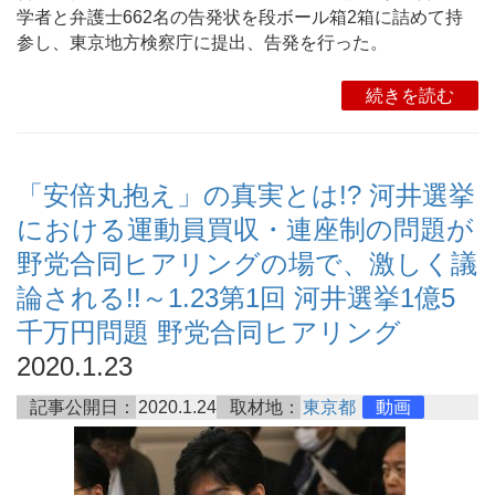
学者と弁護士662名の告発状を段ボール箱2箱に詰めて持
参し、東京地方検察庁に提出、告発を行った。
続きを読む
「安倍丸抱え」の真実とは!? 河井選挙
における運動員買収・連座制の問題が
野党合同ヒアリングの場で、激しく議
論される!!～1.23第1回 河井選挙1億5
千万円問題 野党合同ヒアリング
2020.1.23
記事公開日：
2020.1.24
取材地：
東京都
動画