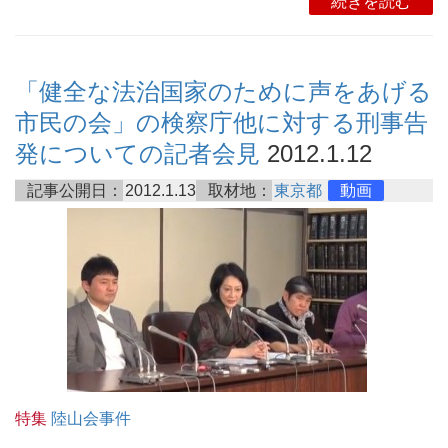
続きを読む
「健全な法治国家のために声をあげる
市民の会」の検察庁他に対する刑事告
発についての記者会見
2012.1.12
記事公開日：
2012.1.13
取材地：
東京都
動画
特集
陸山会事件