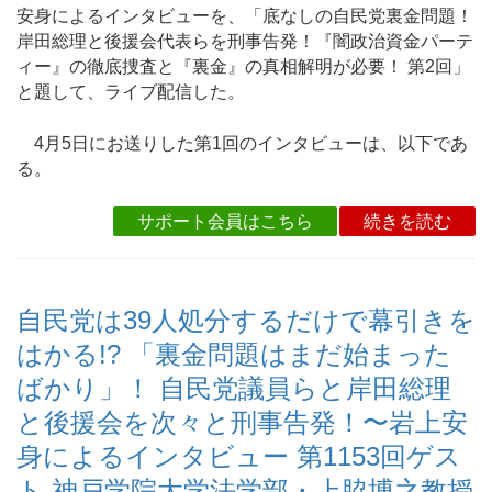
安身によるインタビューを、「底なしの自民党裏金問題！
岸田総理と後援会代表らを刑事告発！『闇政治資金パーテ
ィー』の徹底捜査と『裏金』の真相解明が必要！ 第2回」
と題して、ライブ配信した。
4月5日にお送りした第1回のインタビューは、以下であ
る。
サポート会員はこちら
続きを読む
自民党は39人処分するだけで幕引きを
はかる!? 「裏金問題はまだ始まった
ばかり」！ 自民党議員らと岸田総理
と後援会を次々と刑事告発！〜岩上安
身によるインタビュー 第1153回ゲス
ト 神戸学院大学法学部・上脇博之教授