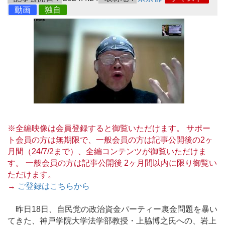
動画
独自
※全編映像は会員登録すると御覧いただけます。 サポー
ト会員の方は無期限で、一般会員の方は記事公開後の2ヶ
月間（24/7/2まで）、全編コンテンツが御覧いただけま
す。 一般会員の方は記事公開後 2ヶ月間以内に限り御覧い
ただけます。
→
ご登録はこちらから
昨日18日、自民党の政治資金パーティー裏金問題を暴い
てきた、神戸学院大学法学部教授・上脇博之氏への、岩上