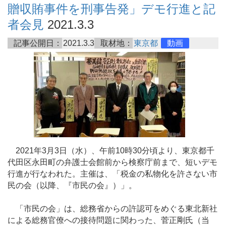
贈収賄事件を刑事告発」デモ行進と記
者会見
2021.3.3
記事公開日：
2021.3.3
取材地：
東京都
動画
2021年3月3日（水）、午前10時30分頃より、東京都千
代田区永田町の弁護士会館前から検察庁前まで、短いデモ
行進が行なわれた。主催は、「税金の私物化を許さない市
民の会（以降、『市民の会』）」。
「市民の会」は、総務省からの許認可をめぐる東北新社
による総務官僚への接待問題に関わった、菅正剛氏（当