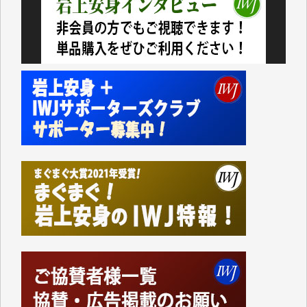
今日、僅かですがカンパしました。（T.M.様）
今日、僅かですがカンパしました。IWJの危機を乗り
切るには到底及ばない額ですが病気の妻を抱えている
私にとっては精一杯のカンパです。
かねてよりIWJが発してきた膨大な取材記事や解説記
事、そして各界の方々とのインタビューは大袈裟では
なく、極めて重要な知的財産だと思っています。
Windows7の頃はIWJの動画もRealPlayerで録画でき
て、かなりの動画をDVDに焼きこんで保存していま
した。
しかし、それが出来なくなって以降はExcelなどを使
ってハイパーリンクを張り、重要と思われる記事にい
つでも簡単にアクセスできるようにして来ました。し
かし、それができるのもコンテンツがサーバーに保存
されているからこそのことであり、そのサーバーが使
えなくなってしまえば二度と視ることが出来なくなっ
てしまいます。
「何とかしなければ、何とかしてほしい。」と思いな