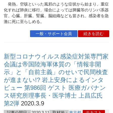
発熱、空咳といった風邪のような症状から始まり、重症
化すれば肺炎に移行、場合によっては脾臓等のリンパ系器
官、心臓、肝臓、腎臓、脳組織なども冒され、感染者を急
激に死に至らしめる。
一般・サポート会員
続きを読む
新型コロナウイルス感染症対策専門家
会議は帝国陸海軍体質の「情報非開
示」と「自前主義」のせいで民間検査
が進まない!? 岩上安身によるインタ
ビュー 第986回 ゲスト 医療ガバナン
ス研究所理事長・医学博士 上昌広氏
第2弾
2020.3.9
記事公開日：
2020.3.11
取材地：
東京都
テキスト