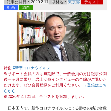
記事公開日：
2020.2.17
取材地：
東京都
テキスト
動画
独自
特集
#新型コロナウイルス
※サポート会員の方は無期限で、一般会員の方は記事公開
後一ヶ月に限り、岩上安身インタビューの全編がご覧いた
だけます。ぜひ会員登録をご利用ください。
→登録はこち
らから
※2020年2月21日、テキストを追加しました。
日本国内で、新型コロナウイルスによる肺炎の感染者数