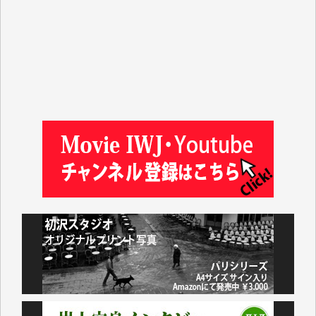
山本賢二 様
吉住俊昭 様
徳山匡 様
金 盛起 様
塩川 晃平 様
松本益美 様
井出 隆太 様
及川昭男 様
岩井祐子 様
藤田英之 様
藤岡比左志 様
井出 隆太 様
小池説夫 様
アオキカナメ 様
諸般の事情によりIWJ会費払えず今は非会員です。市
民側に立つ講演会にIWJのカメラマンをよく拝見して
おります。コンテンツが失われるのはあまりにもった
いない。少しでもお役立てください。（H.O.様）