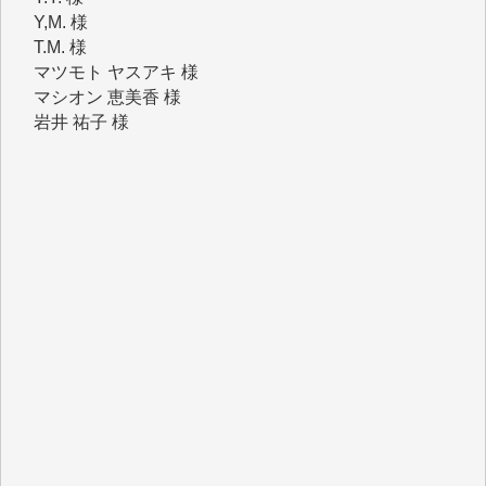
マツモト ヤスアキ 様
マシオン 恵美香 様
岩井 祐子 様
吉村 隆子 様
新城 靖 様
青木 要 様
T.Y. 様
K.O. 様
Y.S. 様
Y.N. 様
y.m. 様
R.N. 様
J.M. 様
T.N. 様
Y.T. 様
T.K. 様
ASAKO TAKAESU 様
マシオン恵美香 様
平野智生 様