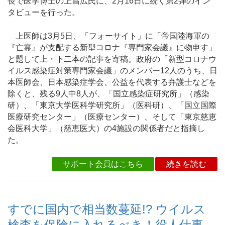
長で医学博士の上昌広氏に、2月16日に続く第2弾のイン
タビューを行った。
上医師は3月5日、「フォーサイト」に「帝国陸海軍の
『亡霊』が支配する新型コロナ『専門家会議』に物申す」
と題して上・下二本の記事を寄稿。政府の「新型コロナウ
イルス感染症対策専門家会議」のメンバー12人のうち、日
本医師会、日本感染症学会、公益を代表する弁護士などを
除くと、残る9人中8人が、「国立感染症研究所」（感染
研）、「東京大学医科学研究所」（医科研）、「国立国際
医療研究センター」（医療センター）、そして「東京慈恵
会医科大学」（慈恵医大）の4施設の関係者だと指摘し
た。
サポート会員はこちら
続きを読む
すでに国内で相当数蔓延!? ウイルス
検査を保険に入れるべき！役人仕事