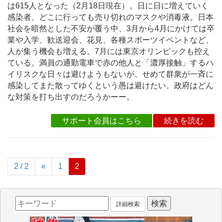
は615人となった（2月18日現在）。日に日に増えていく
感染者、どこに行っても売り切れのマスクや消毒液。日本
社会を暗然とした不安が覆う中、3月から4月にかけては卒
業や入学、歓送迎会、花見、各種スポーツイベントなど、
人が集う機会も増える。7月には東京オリンピックも控え
ている。満員の通勤電車で赤の他人と「濃厚接触」するハ
イリスクな日々は避けようもないが、せめて群衆が一斉に
感染してまた散ってゆくという愚は避けたい。政府はどん
な対策を打ち出すのだろうかーー。
サポート会員はこちら
続きを読む
2 / 2
«
1
2
詳細検索