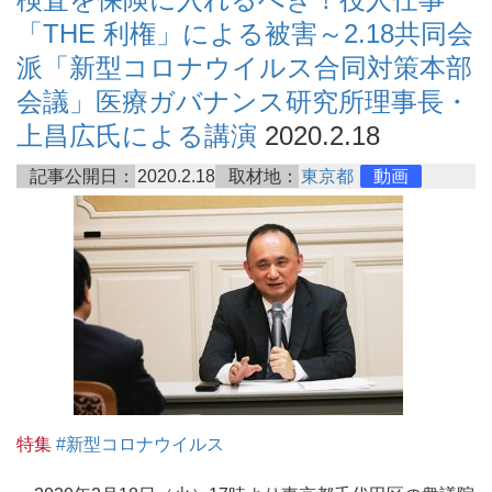
「THE 利権」による被害～2.18共同会
派「新型コロナウイルス合同対策本部
会議」医療ガバナンス研究所理事長・
上昌広氏による講演
2020.2.18
記事公開日：
2020.2.18
取材地：
東京都
動画
特集
#新型コロナウイルス