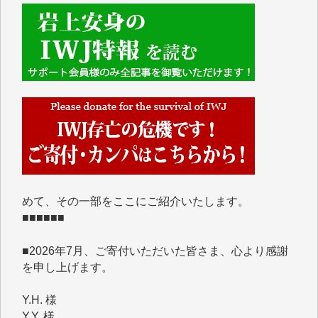
■■■■■■
IWJには、ご寄付・カンパをいただいた方々より、た
くさんの応援のメッセージが届いています。感謝を込
めて、その一部をここにご紹介いたします。
■■■■■■
■2026年7月、ご寄付いただいた皆さま、心より感謝
を申し上げます。
Y.H. 様
Y.Y. 様
Y,M. 様
T.M. 様