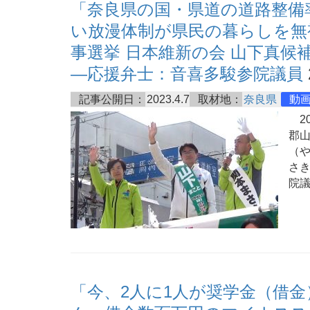
「奈良県の国・県道の道路整備
い放漫体制が県民の暮らしを無視
事選挙 日本維新の会 山下真候補
―応援弁士：音喜多駿参院議員
記事公開日：
2023.4.7
取材地：
奈良県
動
20
郡山
（や
さ
院
「今、2人に1人が奨学金（借