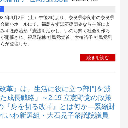
画
22年4月2日（土）午後2時より、奈良県奈良市の奈良県
化会館小ホールにて、福島みずほ応援団＠なら主催によ
、みずほ政治塾「憲法を活かし、いのち輝く社会を作ろ
が開催され、福島瑞穂 社民党党首、大椿裕子 社民党副
首らが登壇した。
続きを読む
改革』は、生活に役に立つ部門を減
成長戦略」～2.19 立憲野党の政策
会の『身を切る改革』とは何か―緊縮財
れいわ新選組・大石晃子衆議院議員