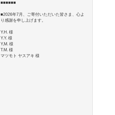
り感謝を申し上げます。
Y.H. 様
Y.Y. 様
Y,M. 様
T.M. 様
マツモト ヤスアキ 様
マシオン 恵美香 様
岩井 祐子 様
吉村 隆子 様
新城 靖 様
青木 要 様
T.Y. 様
K.O. 様
Y.S. 様
Y.N. 様
y.m. 様
R.N. 様
J.M. 様