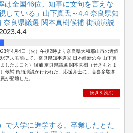
率は全国46位。知事に文句を言えな
している」山下真氏～4.4 奈良県知
 奈良県議選 関本真樹候補 街頭演説
2023.4.4
画
23年4月4日（火）午後2時より奈良県大和郡山市の近鉄
駅アスモ前にて、奈良県知事選挙 日本維新の会 山下真
ましたまこと）候補 奈良県議選 関本真樹（せきもとま
き）候補 街頭演説が行われた。応援弁士に、音喜多駿参
議員が登壇した。
続きを読む
金）で大学に進学する。卒業したとた