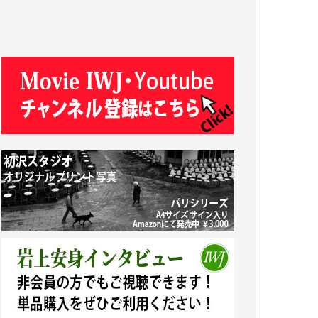
T.N. 様
Y.T. 様
T.K. 様
ASAKO TAKAESU 様
マシオン恵美香 様
平野智生 様
山本賢二 様
吉住俊昭 様
徳山匡 様
金 盛起 様
塩川 晃平 様
松本益美 様
井出 隆太 様
及川昭男 様
岩井祐子 様
藤田英之 様
藤岡比左志 様
井出 隆太 様
小池説夫 様
アオキカナメ 様