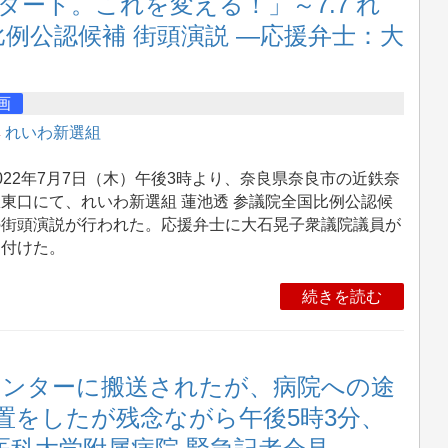
ート。これを変える！」～7.7 れ
比例公認候補 街頭演説 ―応援弁士：大
画
集
れいわ新選組
22年7月7日（木）午後3時より、奈良県奈良市の近鉄奈
東口にて、れいわ新選組 蓮池透 参議院全国比例公認候
の街頭演説が行われた。応援弁士に大石晃子衆議院議員が
け付けた。
続きを読む
命センターに搬送されたが、病院への途
置をしたが残念ながら午後5時3分、