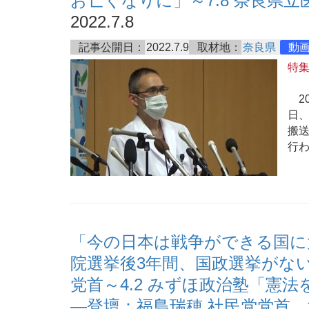
お亡くなりに」～7.8 奈良県
2022.7.8
記事公開日：
2022.7.9
取材地：
奈良県
動
特
20
日、
搬
行
「今の日本は戦争ができる国に
院選挙後3年間、国政選挙がな
党首～4.2 みずほ政治塾「憲
―登壇：福島瑞穂 社民党党首、