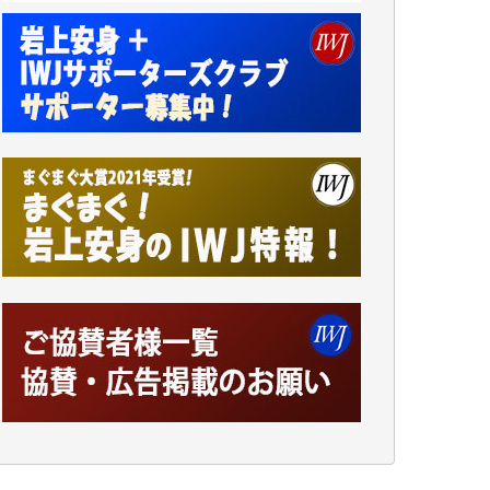
諸般の事情によりIWJ会費払えず今は非会員
です。市民側に立つ講演会にIWJのカメラマ
ンをよく拝見しております。コンテンツが失
われるのはあまりにもったいない。少しでも
お役立てください。（H.O.様）
今日、僅かですがカンパしました。（T.M.
様）
今日、僅かですがカンパしました。IWJの危
機を乗り切るには到底及ばない額ですが病気
の妻を抱えている私にとっては精一杯のカン
パです。
かねてよりIWJが発してきた膨大な取材記事
や解説記事、そして各界の方々とのインタビ
ューは大袈裟ではなく、極めて重要な知的財
産だと思っています。
Windows7の頃はIWJの動画もRealPlayerで録