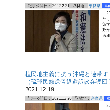
記事公開日：
2022.2.21
取材地：
奈良県
動
20
た
策
政
選
植民地主義に抗う沖縄と連帯す
（琉球民族遺骨返還訴訟弁護団
2021.12.19
記事公開日：
2021.12.20
取材地：
奈良県
20