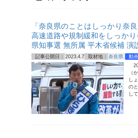
「奈良県のことはしっかり奈良
高速道路や規制緩和をしっかりや
県知事選 無所属 平木省候補 演
記事公開日：
2023.4.7
取材地：
奈良県
動
20
（か
し
の
し