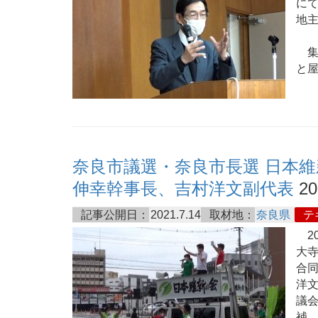
に
地
集
と
奈良市議選・奈良市長選 日本維
伸幸幹事長、吉村洋文副代表
20
記事公開日：
2021.7.14
取材地：
奈良県
テ
20
大
合
洋
議
補、