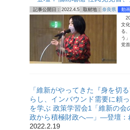
記事公開日：
2022.4.5
取材地：
奈良県
動
20
文
る
う」
党
「維新がやってきた『身を切る
らし、インバウンド需要に頼った
を学ぶ 政策学習会1「維新の
政から積極財政へ―」―登壇：
2022.2.19