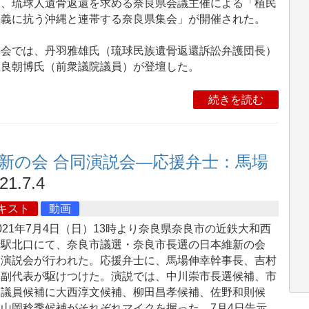
て、琉球人遺骨返還を求める奈良県会議主催による「植民
主義に抗う沖縄と連帯する奈良県集会」が開催された。
会では、丹羽雅雄氏（琉球民族遺骨返還訴訟弁護団長）
屋良朝博氏（前衆議院議員）が登壇した。
続きを読む
新の会 合同演説会―応援弁士：馬場
21.7.4
キスト
動画
21年7月4日（日）13時より奈良県奈良市の近鉄大和西
寺駅北口にて、奈良市議選・奈良市長選の日本維新の会
同演説会が行われた。応援弁士に、馬場伸幸幹事長、吉村
文副代表が駆けつけた。演説では、中川崇市長選候補、市
会議員候補に大西淳文候補、柳田昌孝候補、佐野和則候
山岡稔季候補がそれぞれマイクを握った。7月4日告示、