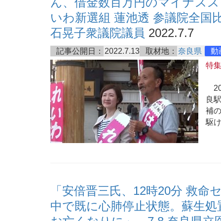
ん、借金数百万円のマイナススタ
いわ新選組 蓮池透 参議院全国
石晃子衆議院議員
2022.7.7
記事公開日：
2022.7.13
取材地：
奈良県
動
特
20
良駅
補
駆
「安倍晋三氏、12時20分 救
中で既に心肺停止状態。蘇生処