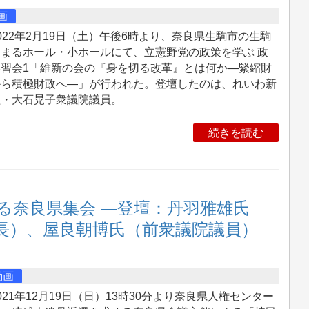
画
22年2月19日（土）午後6時より、奈良県生駒市の生駒
けまるホール・小ホールにて、立憲野党の政策を学ぶ 政
学習会1「維新の会の『身を切る改革』とは何か―緊縮財
から積極財政へ―」が行われた。登壇したのは、れいわ新
組・大石晃子衆議院議員。
続きを読む
る奈良県集会 ―登壇：丹羽雅雄氏
長）、屋良朝博氏（前衆議院議員）
動画
21年12月19日（日）13時30分より奈良県人権センター