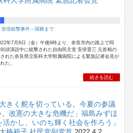
立医科大学附属病院 緊急記者会見
画
集
安倍銃撃事件～国葬まで
22年7月8日（金）午後6時より、奈良市内の路上で同
街頭演説中に銃撃された自由民主党 安倍晋三 元首相の
送された奈良県立医科大学附属病院による緊急記者会見が
われた。
続きを読む
大きく舵を切っている。今夏の参議
い。改憲の大きな危機だ」福島みずほ
法を活かし、いのち輝く社会を作ろう」
大椿裕子 社民党副党首
2022.4.2