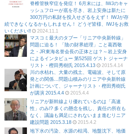
脊椎管狭窄症を発症！ 6月末には、IWJのキャ
ッシュフローが底を尽き、岩上安身は新たに
300万円の私財を投入せざるをえず！ IWJが存
続できなくなるかもしれません！ どうぞ皆様、IWJをお救
いください!!
2024.11.1
マスコミ最大のタブー「リニア中央新幹線」
問題に迫る！ 「陰の財界総理」こと葛西敬
之・JR東海名誉会長の正体とは？～岩上安身
によるインタビュー 第525回 ゲスト ジャーナ
リスト・樫田秀樹氏 2015.4.13
2015.4.14
川の水枯れ、大量の残土、電磁波、そして原
発との関係…問題山積みのリニア中央新幹線
計画について、ジャーナリスト・樫田秀樹氏
が講演 2015.4.4
2015.4.4
リニアが新幹線より優れているのは「高速
性」のみ!? 多くの懸念を残し、責任の所在も
なく、議論も満足にされないまま進むリニア
建設問題 2015.3.18
2015.4.2
地下水の汚染、水源の枯渇、地盤沈下、地価