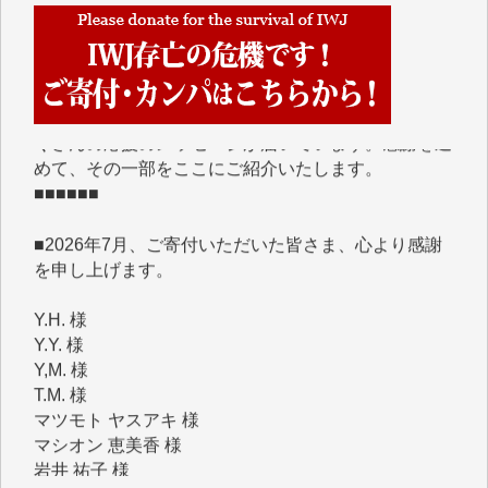
■■■■■■
IWJには、ご寄付・カンパをいただいた方々より、た
くさんの応援のメッセージが届いています。感謝を込
めて、その一部をここにご紹介いたします。
■■■■■■
■2026年7月、ご寄付いただいた皆さま、心より感謝
を申し上げます。
Y.H. 様
Y.Y. 様
Y,M. 様
T.M. 様
マツモト ヤスアキ 様
マシオン 恵美香 様
岩井 祐子 様
吉村 隆子 様
新城 靖 様