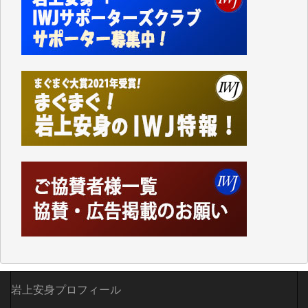
かねてよりIWJが発してきた膨大な取材記事や解説記
事、そして各界の方々とのインタビューは大袈裟では
なく、極めて重要な知的財産だと思っています。
Windows7の頃はIWJの動画もRealPlayerで録画でき
て、かなりの動画をDVDに焼きこんで保存していま
した。
しかし、それが出来なくなって以降はExcelなどを使
ってハイパーリンクを張り、重要と思われる記事にい
つでも簡単にアクセスできるようにして来ました。し
かし、それができるのもコンテンツがサーバーに保存
されているからこそのことであり、そのサーバーが使
えなくなってしまえば二度と視ることが出来なくなっ
てしまいます。
「何とかしなければ、何とかしてほしい。」と思いな
がらも前述した事情でどうにもならない自分の非力に
歯ぎしりするばかりです。（T.M.様）
いつもまともな報道、ありがとうございます。（新城
岩上安身プロフィール
靖 様）