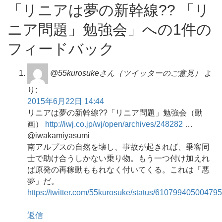
「リニアは夢の新幹線?? 「リ
ニア問題」勉強会」への1件の
フィードバック
@55kurosukeさん（ツイッターのご意見）
よ
り:
2015年6月22日 14:44
リニアは夢の新幹線??「リニア問題」勉強会（動
画）
http://iwj.co.jp/wj/open/archives/248282
…
@iwakamiyasumi
南アルプスの自然を壊し、事故が起きれば、乗客同
士で助け合うしかない乗り物。もう一つ付け加えれ
ば原発の再稼動ももれなく付いてくる。これは「悪
夢」だ。
https://twitter.com/55kurosuke/status/61079940500479
返信