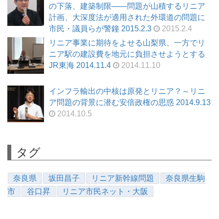
の下落、建築制限――問題が山積するリニア
計画、大深度法が適用された外環道の問題に
市民・議員らが警鐘 2015.2.3
2015.2.4
リニア事業に期待をよせる山梨県、一方でリ
ニア駅の建設費を地元に負担させようとする
JR東海 2014.11.4
2014.11.10
インフラ輸出の中核は原発とリニア？～リニ
ア問題の背景に潜む安倍政権の思惑 2014.9.13
2014.10.5
タグ
奈良県
坂田昌子
リニア新幹線問題
奈良県生駒
市
谷口昇
リニア市民ネット・大阪