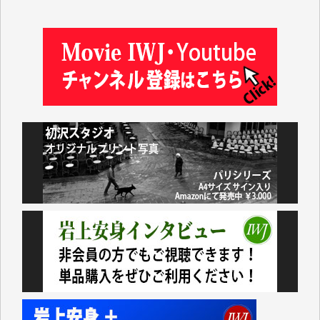
松本益美 様
井出 隆太 様
及川昭男 様
岩井祐子 様
藤田英之 様
藤岡比左志 様
井出 隆太 様
小池説夫 様
アオキカナメ 様
諸般の事情によりIWJ会費払えず今は非会員です。市
民側に立つ講演会にIWJのカメラマンをよく拝見して
おります。コンテンツが失われるのはあまりにもった
いない。少しでもお役立てください。（H.O.様）
今日、僅かですがカンパしました。（T.M.様）
今日、僅かですがカンパしました。IWJの危機を乗り
切るには到底及ばない額ですが病気の妻を抱えている
私にとっては精一杯のカンパです。