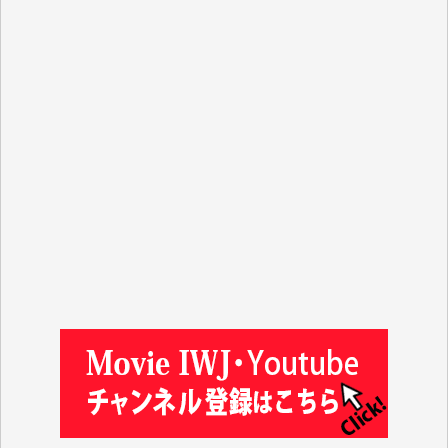
J.M. 様
T.N. 様
Y.T. 様
T.K. 様
ASAKO TAKAESU 様
マシオン恵美香 様
平野智生 様
山本賢二 様
吉住俊昭 様
徳山匡 様
金 盛起 様
塩川 晃平 様
松本益美 様
井出 隆太 様
及川昭男 様
岩井祐子 様
藤田英之 様
藤岡比左志 様
井出 隆太 様