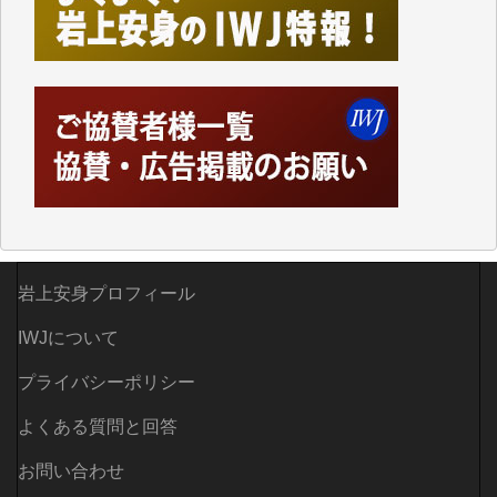
ってハイパーリンクを張り、重要と思われる記事にい
つでも簡単にアクセスできるようにして来ました。し
かし、それができるのもコンテンツがサーバーに保存
されているからこそのことであり、そのサーバーが使
えなくなってしまえば二度と視ることが出来なくなっ
てしまいます。
「何とかしなければ、何とかしてほしい。」と思いな
がらも前述した事情でどうにもならない自分の非力に
歯ぎしりするばかりです。（T.M.様）
いつもまともな報道、ありがとうございます。（新城
岩上安身プロフィール
靖 様）
IWJについて
プライバシーポリシー
よくある質問と回答
お問い合わせ