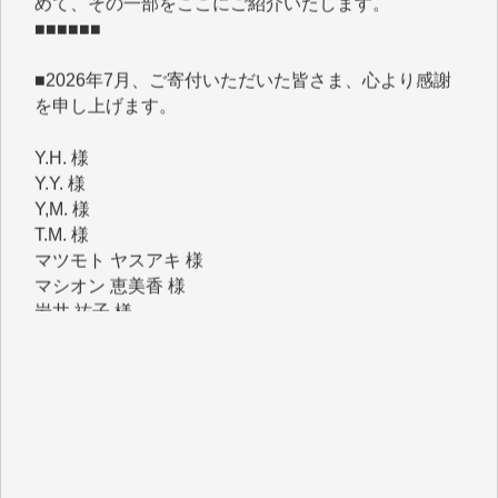
■2026年7月、ご寄付いただいた皆さま、心より感謝
を申し上げます。
Y.H. 様
Y.Y. 様
Y,M. 様
T.M. 様
マツモト ヤスアキ 様
マシオン 恵美香 様
岩井 祐子 様
吉村 隆子 様
新城 靖 様
青木 要 様
T.Y. 様
K.O. 様
Y.S. 様
Y.N. 様
y.m. 様
R.N. 様