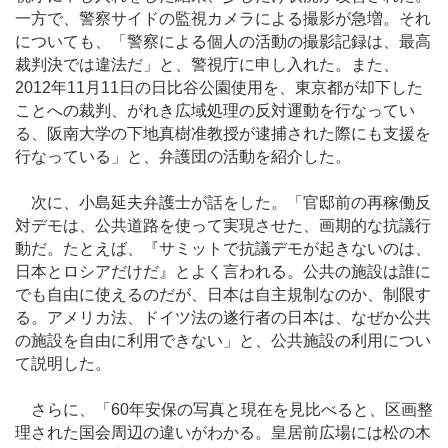
一方で、警察サイドの監視カメラによる撮影が急増。それ
についても、「警察による個人の活動の撮影記録は、最高
裁判決では違法だ」と、警視庁に申し入れた。また、
2012年11月11日の日比谷公園使用を、東京都が却下した
ことへの裁判、がれき広域処理の反対運動を行なってい
る、阪南大学の下地真樹准教授が逮捕された際にも支援を
行なっている」と、弁護団の活動を紹介した。
次に、小島延夫弁護士が話をした。「官邸前の再稼働反
対デモは、公共道路を使って実現させた、画期的な抗議行
動だ。たとえば、『サミットで抗議デモが起きないのは、
日本とロシアだけだ』とよく言われる。公共の施設は誰に
でも自由に使えるのだが、日本は自主規制なのか、制限す
る。アメリカ法、ドイツ法の遂行者の日本は、なぜか公共
の施設を自由に利用できない」と、公共施設の利用につい
て説明した。
さらに、「60年安保の写真と現在を見比べると、区画整
理された国会周辺の違いがわかる。皇居前広場には松の木