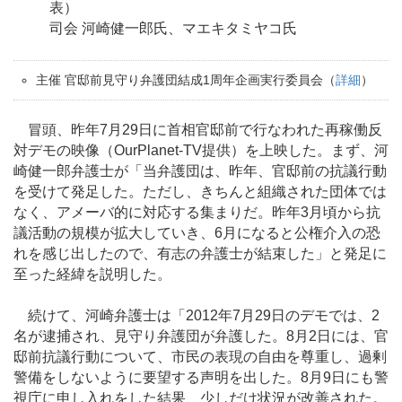
表）
司会 河崎健一郎氏、マエキタミヤコ氏
主催 官邸前見守り弁護団結成1周年企画実行委員会（
詳細
）
冒頭、昨年7月29日に首相官邸前で行なわれた再稼働反
対デモの映像（OurPlanet-TV提供）を上映した。まず、河
崎健一郎弁護士が「当弁護団は、昨年、官邸前の抗議行動
を受けて発足した。ただし、きちんと組織された団体では
なく、アメーバ的に対応する集まりだ。昨年3月頃から抗
議活動の規模が拡大していき、6月になると公権介入の恐
れを感じ出したので、有志の弁護士が結束した」と発足に
至った経緯を説明した。
続けて、河崎弁護士は「2012年7月29日のデモでは、2
名が逮捕され、見守り弁護団が弁護した。8月2日には、官
邸前抗議行動について、市民の表現の自由を尊重し、過剰
警備をしないように要望する声明を出した。8月9日にも警
視庁に申し入れをした結果、少しだけ状況が改善された。