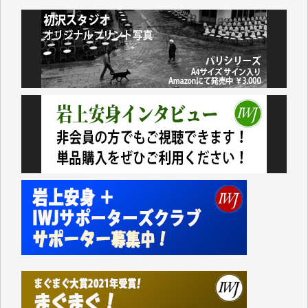
小池説夫 様
アオキカナメ 様
諸般の事情によりIWJ会費払えず今は非会員です。市
民側に立つ講演会にIWJのカメラマンをよく拝見して
おります。コンテンツが失われるのはあまりにもった
いない。少しでもお役立てください。（H.O.様）
今日、僅かですがカンパしました。（T.M.様）
今日、僅かですがカンパしました。IWJの危機を乗り
切るには到底及ばない額ですが病気の妻を抱えている
私にとっては精一杯のカンパです。
かねてよりIWJが発してきた膨大な取材記事や解説記
事、そして各界の方々とのインタビューは大袈裟では
なく、極めて重要な知的財産だと思っています。
Windows7の頃はIWJの動画もRealPlayerで録画でき
て、かなりの動画をDVDに焼きこんで保存していま
した。
しかし、それが出来なくなって以降はExcelなどを使