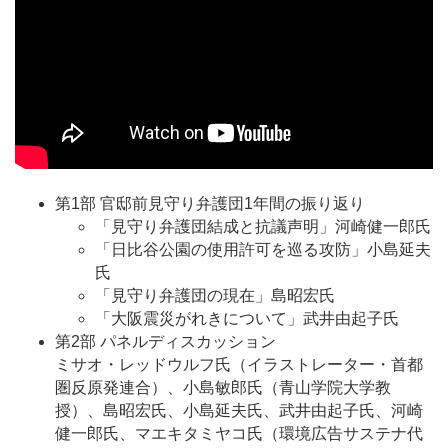
第1部 官邸前見守り弁護団1年間の振り返り
「見守り弁護団結成と抗議声明」河崎健一郎氏
「日比谷公園の使用許可を巡る攻防」小島延夫
氏
「見守り弁護団の現在」島昭宏氏
「大阪震災がれきについて」武井由起子氏
第2部 パネルディスカッション
ミサオ・レッドウルフ氏（イラストレーター・首都
圏反原発連合）、小島敏郎氏（青山学院大学教
授）、島昭宏氏、小島延夫氏、武井由起子氏、河崎
健一郎氏、マエキタミヤコ氏（環境広告サステナ代