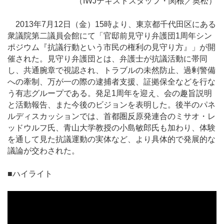
（IWJテキストスタッフ・関根／奥松）
2013年7月12日（金）15時より、東京都千代田区にある
衆議院第二議員会館にて「官邸前見守り弁護団1周年シン
ポジウム『抗議行動という市民の権利の見守り方』」が開
催された。見守り弁護団とは、弁護士が抗議活動に帯同
し、共通腕章で視認され、トラブルの未然防止、過剰警備
への牽制、万が一の際の逮捕者支援、証拠保全などを行な
う有志グループである。発足1周年を迎え、会の趣旨説明
と活動報告、また今後のビジョンを表明した。後半のパネ
ルディスカッションでは、首都圏反原発連合のミサオ・レ
ッドウルフ氏、青山大学教授の小島敏郎氏も加わり、体験
を通して見た抗議運動の実体など、より具体的で発展的な
議論が交わされた。
■ハイライト