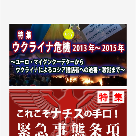
おります。コンテンツが失われるのはあまりにもった
いない。少しでもお役立てください。（H.O.様）
今日、僅かですがカンパしました。（T.M.様）
今日、僅かですがカンパしました。IWJの危機を乗り
切るには到底及ばない額ですが病気の妻を抱えている
私にとっては精一杯のカンパです。
かねてよりIWJが発してきた膨大な取材記事や解説記
事、そして各界の方々とのインタビューは大袈裟では
なく、極めて重要な知的財産だと思っています。
Windows7の頃はIWJの動画もRealPlayerで録画でき
て、かなりの動画をDVDに焼きこんで保存していま
した。
しかし、それが出来なくなって以降はExcelなどを使
ってハイパーリンクを張り、重要と思われる記事にい
つでも簡単にアクセスできるようにして来ました。し
かし、それができるのもコンテンツがサーバーに保存
されているからこそのことであり、そのサーバーが使