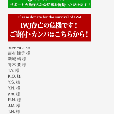
Y.Y. 様
Y,M. 様
T.M. 様
マツモト ヤスアキ 様
マシオン 恵美香 様
岩井 祐子 様
吉村 隆子 様
新城 靖 様
青木 要 様
T.Y. 様
K.O. 様
Y.S. 様
Y.N. 様
y.m. 様
R.N. 様
J.M. 様
T.N. 様
Y.T. 様
T.K. 様