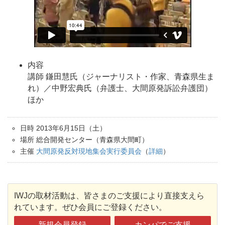
内容
講師 鎌田慧氏（ジャーナリスト・作家、青森県生ま
れ）／中野宏典氏（弁護士、大間原発訴訟弁護団）
ほか
日時 2013年6月15日（土）
場所 総合開発センター（青森県大間町）
主催
大間原発反対現地集会実行委員会
（
詳細
）
IWJの取材活動は、皆さまのご支援により直接支えら
れています。ぜひ会員にご登録ください。
新規会員登録
カンパでご支援