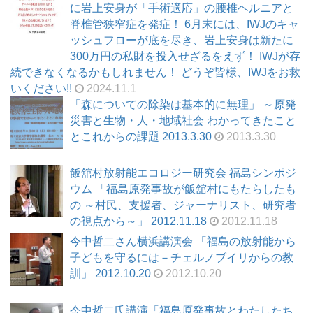
に岩上安身が「手術適応」の腰椎ヘルニアと
脊椎管狭窄症を発症！ 6月末には、IWJのキャ
ッシュフローが底を尽き、岩上安身は新たに
300万円の私財を投入せざるをえず！ IWJが存
続できなくなるかもしれません！ どうぞ皆様、IWJをお救
いください!!
2024.11.1
「森についての除染は基本的に無理」 ～原発
災害と生物・人・地域社会 わかってきたこと
とこれからの課題 2013.3.30
2013.3.30
飯舘村放射能エコロジー研究会 福島シンポジ
ウム 「福島原発事故が飯舘村にもたらしたも
の ～村民、支援者、ジャーナリスト、研究者
の視点から～」 2012.11.18
2012.11.18
今中哲二さん横浜講演会 「福島の放射能から
子どもを守るには－チェルノブイリからの教
訓」 2012.10.20
2012.10.20
今中哲二氏講演「福島原発事故とわたしたち