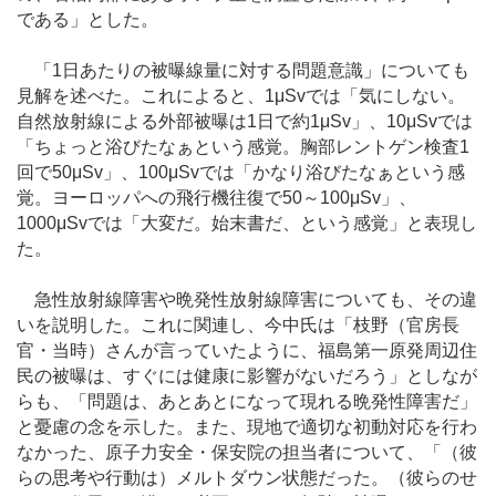
である」とした。
「1日あたりの被曝線量に対する問題意識」についても
見解を述べた。これによると、1μSvでは「気にしない。
自然放射線による外部被曝は1日で約1μSv」、10μSvでは
「ちょっと浴びたなぁという感覚。胸部レントゲン検査1
回で50μSv」、100μSvでは「かなり浴びたなぁという感
覚。ヨーロッパへの飛行機往復で50～100μSv」、
1000μSvでは「大変だ。始末書だ、という感覚」と表現し
た。
急性放射線障害や晩発性放射線障害についても、その違
いを説明した。これに関連し、今中氏は「枝野（官房長
官・当時）さんが言っていたように、福島第一原発周辺住
民の被曝は、すぐには健康に影響がないだろう」としなが
らも、「問題は、あとあとになって現れる晩発性障害だ」
と憂慮の念を示した。また、現地で適切な初動対応を行わ
なかった、原子力安全・保安院の担当者について、「（彼
らの思考や行動は）メルトダウン状態だった。（彼らのせ