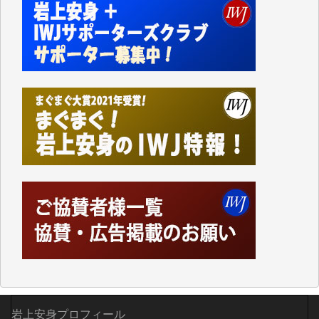
事、そして各界の方々とのインタビューは大袈裟では
なく、極めて重要な知的財産だと思っています。
Windows7の頃はIWJの動画もRealPlayerで録画でき
て、かなりの動画をDVDに焼きこんで保存していま
した。
しかし、それが出来なくなって以降はExcelなどを使
ってハイパーリンクを張り、重要と思われる記事にい
つでも簡単にアクセスできるようにして来ました。し
かし、それができるのもコンテンツがサーバーに保存
されているからこそのことであり、そのサーバーが使
えなくなってしまえば二度と視ることが出来なくなっ
てしまいます。
「何とかしなければ、何とかしてほしい。」と思いな
がらも前述した事情でどうにもならない自分の非力に
歯ぎしりするばかりです。（T.M.様）
いつもまともな報道、ありがとうございます。（新城
靖 様）
岩上安身プロフィール