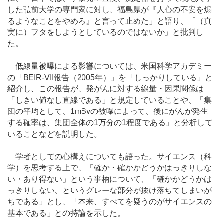
した弘前大学の専門家に対し、福島県が『人心の不安を煽
るようなことをやめろ』と言って止めた」と語り、「（真
実に）フタをしようとしているのではないか」と批判し
た。
低線量被曝による影響については、米国科学アカデミー
の「BEIR-VII報告（2005年）」を「しっかりしている」と
紹介し、この報告が、発がんに対する線量・因果関係は
「しきい値なし直線である」と規定していることや、「集
団の平均として、1mSvの被曝によって、後にがんが発生
する確率は、集団全体の1万分の1程度である」と分析して
いることなどを説明した。
学者としての心構えについても語った。サイエンス（科
学）を思考する上で、「確か・確かかどうかはっきりしな
い・あり得ない」という事柄について、「確かかどうかは
っきりしない、というグレーな部分が抜け落ちてしまいが
ちである」とし、「本来、すべてを疑うのがサイエンスの
基本である」との持論を示した。