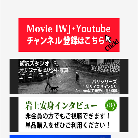
及川昭男 様
岩井祐子 様
藤田英之 様
藤岡比左志 様
井出 隆太 様
小池説夫 様
アオキカナメ 様
諸般の事情によりIWJ会費払えず今は非会員です。市
民側に立つ講演会にIWJのカメラマンをよく拝見して
おります。コンテンツが失われるのはあまりにもった
いない。少しでもお役立てください。（H.O.様）
今日、僅かですがカンパしました。（T.M.様）
今日、僅かですがカンパしました。IWJの危機を乗り
切るには到底及ばない額ですが病気の妻を抱えている
私にとっては精一杯のカンパです。
かねてよりIWJが発してきた膨大な取材記事や解説記