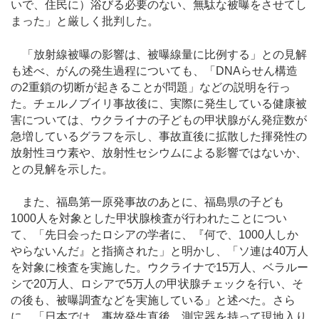
いで、住民に）浴びる必要のない、無駄な被曝をさせてし
まった」と厳しく批判した。
「放射線被曝の影響は、被曝線量に比例する」との見解
も述べ、がんの発生過程についても、「DNAらせん構造
の2重鎖の切断が起きることが問題」などの説明を行っ
た。チェルノブイリ事故後に、実際に発生している健康被
害については、ウクライナの子どもの甲状腺がん発症数が
急増しているグラフを示し、事故直後に拡散した揮発性の
放射性ヨウ素や、放射性セシウムによる影響ではないか、
との見解を示した。
また、福島第一原発事故のあとに、福島県の子ども
1000人を対象とした甲状腺検査が行われたことについ
て、「先日会ったロシアの学者に、『何で、1000人しか
やらないんだ』と指摘された」と明かし、「ソ連は40万人
を対象に検査を実施した。ウクライナで15万人、ベラルー
シで20万人、ロシアで5万人の甲状腺チェックを行い、そ
の後も、被曝調査などを実施している」と述べた。さら
に、「日本では、事故発生直後、測定器を持って現地入り