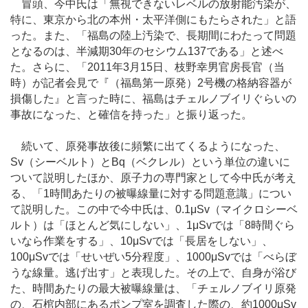
冒頭、今中氏は「無視できないレベルの放射能汚染が、
特に、東京から北の本州・太平洋側にもたらされた」と語
った。また、「福島の陸上汚染で、長期間にわたって問題
となるのは、半減期30年のセシウム137である」と述べ
た。さらに、「2011年3月15日、枝野幸男官房長官（当
時）が記者会見で『（福島第一原発）2号機の格納容器が
損傷した』と言った時に、福島はチェルノブイリぐらいの
事故になった、と確信を持った」と振り返った。
続いて、原発事故後に頻繁に出てくるようになった、
Sv（シーベルト）とBq（ベクレル）という単位の違いに
ついて説明したほか、原子力の専門家として今中氏が考え
る、「1時間あたりの被曝線量に対する問題意識」につい
て説明した。この中で今中氏は、0.1μSv（マイクロシーベ
ルト）は「ほとんど気にしない」、1μSvでは「8時間ぐら
いなら作業をする」、10μSvでは「長居をしない」、
100μSvでは「せいぜい5分程度」、1000μSvでは「べらぼ
うな線量。逃げ出す」と表現した。その上で、自身が浴び
た、時間あたりの最大被曝線量は、「チェルノブイリ原発
の、石棺内部にあるポンプ室を調査した際の、約1000μSv