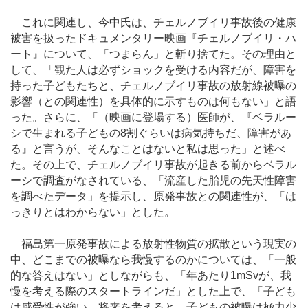
これに関連し、今中氏は、チェルノブイリ事故後の健康
被害を扱ったドキュメンタリー映画『チェルノブイリ・ハ
ート』について、「つまらん」と斬り捨てた。その理由と
して、「観た人は必ずショックを受ける内容だが、障害を
持った子どもたちと、チェルノブイリ事故の放射線被曝の
影響（との関連性）を具体的に示すものは何もない」と語
った。さらに、「（映画に登場する）医師が、『ベラルー
シで生まれる子どもの8割ぐらいは病気持ちだ、障害があ
る』と言うが、そんなことはないと私は思った」と述べ
た。その上で、チェルノブイリ事故が起きる前からベラル
ーシで調査がなされている、「流産した胎児の先天性障害
を調べたデータ」を提示し、原発事故との関連性が、「は
っきりとはわからない」とした。
福島第一原発事故による放射性物質の拡散という現実の
中、どこまでの被曝なら我慢するのかについては、「一般
的な答えはない」としながらも、「年あたり1mSvが、我
慢を考える際のスタートラインだ」とした上で、「子ども
は感受性が強い。将来を考えると、子どもの被曝は極力少