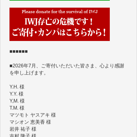
■■■■■■
IWJには、ご寄付・カンパをいただいた方々より、た
くさんの応援のメッセージが届いています。感謝を込
めて、その一部をここにご紹介いたします。
■■■■■■
■2026年7月、ご寄付いただいた皆さま、心より感謝
を申し上げます。
Y.H. 様
Y.Y. 様
Y,M. 様
T.M. 様
マツモト ヤスアキ 様
マシオン 恵美香 様
岩井 祐子 様
吉村 隆子 様
新城 靖 様
青木 要 様