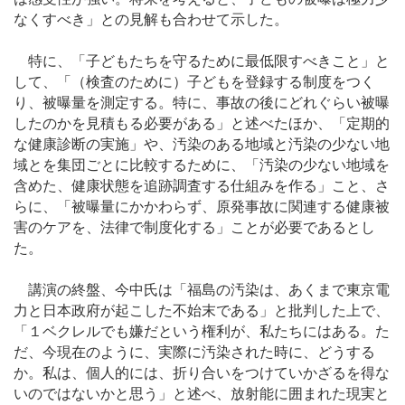
なくすべき」との見解も合わせて示した。
特に、「子どもたちを守るために最低限すべきこと」と
して、「（検査のために）子どもを登録する制度をつく
り、被曝量を測定する。特に、事故の後にどれぐらい被曝
したのかを見積もる必要がある」と述べたほか、「定期的
な健康診断の実施」や、汚染のある地域と汚染の少ない地
域とを集団ごとに比較するために、「汚染の少ない地域を
含めた、健康状態を追跡調査する仕組みを作る」こと、さ
らに、「被曝量にかかわらず、原発事故に関連する健康被
害のケアを、法律で制度化する」ことが必要であるとし
た。
講演の終盤、今中氏は「福島の汚染は、あくまで東京電
力と日本政府が起こした不始末である」と批判した上で、
「１ベクレルでも嫌だという権利が、私たちにはある。た
だ、今現在のように、実際に汚染された時に、どうする
か。私は、個人的には、折り合いをつけていかざるを得な
いのではないかと思う」と述べ、放射能に囲まれた現実と