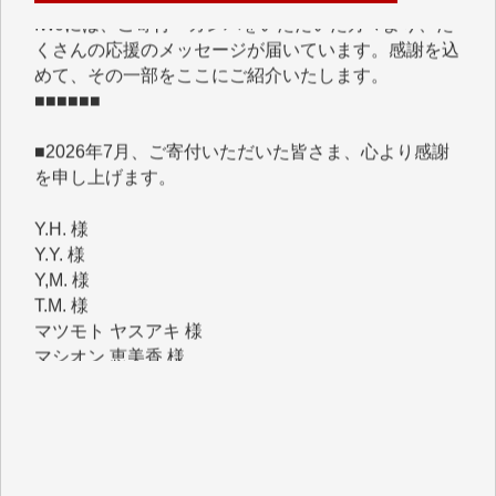
くさんの応援のメッセージが届いています。感謝を込
めて、その一部をここにご紹介いたします。
■■■■■■
■2026年7月、ご寄付いただいた皆さま、心より感謝
を申し上げます。
Y.H. 様
Y.Y. 様
Y,M. 様
T.M. 様
マツモト ヤスアキ 様
マシオン 恵美香 様
岩井 祐子 様
吉村 隆子 様
新城 靖 様
青木 要 様
T.Y. 様
K.O. 様
Y.S. 様