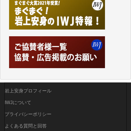
て、かなりの動画をDVDに焼きこんで保存していま
した。
しかし、それが出来なくなって以降はExcelなどを使
ってハイパーリンクを張り、重要と思われる記事にい
つでも簡単にアクセスできるようにして来ました。し
かし、それができるのもコンテンツがサーバーに保存
されているからこそのことであり、そのサーバーが使
えなくなってしまえば二度と視ることが出来なくなっ
てしまいます。
「何とかしなければ、何とかしてほしい。」と思いな
がらも前述した事情でどうにもならない自分の非力に
歯ぎしりするばかりです。（T.M.様）
岩上安身プロフィール
いつもまともな報道、ありがとうございます。（新城
靖 様）
IWJについて
プライバシーポリシー
よくある質問と回答