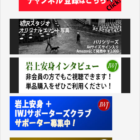
藤田英之 様
藤岡比左志 様
井出 隆太 様
小池説夫 様
アオキカナメ 様
諸般の事情によりIWJ会費払えず今は非会員です。市
民側に立つ講演会にIWJのカメラマンをよく拝見して
おります。コンテンツが失われるのはあまりにもった
いない。少しでもお役立てください。（H.O.様）
今日、僅かですがカンパしました。（T.M.様）
今日、僅かですがカンパしました。IWJの危機を乗り
切るには到底及ばない額ですが病気の妻を抱えている
私にとっては精一杯のカンパです。
かねてよりIWJが発してきた膨大な取材記事や解説記
事、そして各界の方々とのインタビューは大袈裟では
なく、極めて重要な知的財産だと思っています。
Windows7の頃はIWJの動画もRealPlayerで録画でき