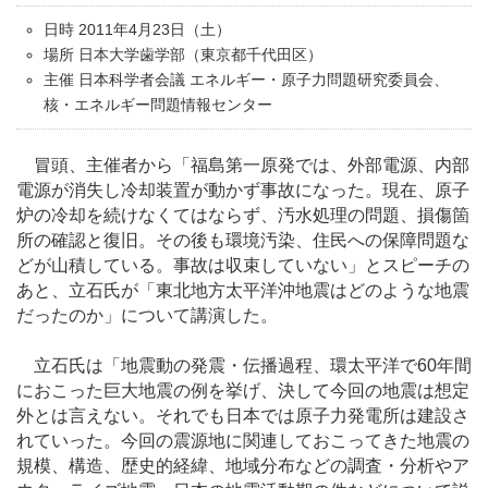
日時 2011年4月23日（土）
場所 日本大学歯学部（東京都千代田区）
主催 日本科学者会議 エネルギー・原子力問題研究委員会、
核・エネルギー問題情報センター
冒頭、主催者から「福島第一原発では、外部電源、内部
電源が消失し冷却装置が動かず事故になった。現在、原子
炉の冷却を続けなくてはならず、汚水処理の問題、損傷箇
所の確認と復旧。その後も環境汚染、住民への保障問題な
どが山積している。事故は収束していない」とスピーチの
あと、立石氏が「東北地方太平洋沖地震はどのような地震
だったのか」について講演した。
立石氏は「地震動の発震・伝播過程、環太平洋で60年間
におこった巨大地震の例を挙げ、決して今回の地震は想定
外とは言えない。それでも日本では原子力発電所は建設さ
れていった。今回の震源地に関連しておこってきた地震の
規模、構造、歴史的経緯、地域分布などの調査・分析やア