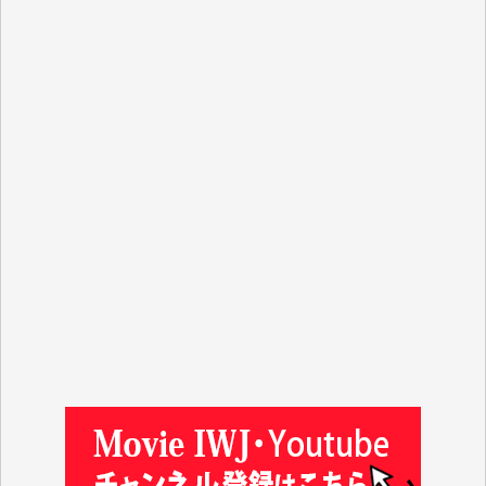
Y.N. 様
y.m. 様
R.N. 様
J.M. 様
T.N. 様
Y.T. 様
T.K. 様
ASAKO TAKAESU 様
マシオン恵美香 様
平野智生 様
山本賢二 様
吉住俊昭 様
徳山匡 様
金 盛起 様
塩川 晃平 様
松本益美 様
井出 隆太 様
及川昭男 様
岩井祐子 様