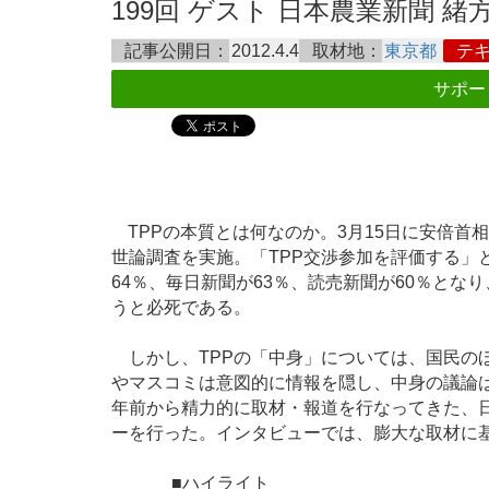
199回 ゲスト 日本農業新聞 緒方大
記事公開日：
2012.4.4
取材地：
東京都
テ
サポー
TPPの本質とは何なのか。3月15日に安倍首
世論調査を実施。「TPP交渉参加を評価する」
64％、毎日新聞が63％、読売新聞が60％と
うと必死である。
しかし、TPPの「中身」については、国民の
やマスコミは意図的に情報を隠し、中身の議論は
年前から精力的に取材・報道を行なってきた、日
ーを行った。インタビューでは、膨大な取材に基
■ハイライト