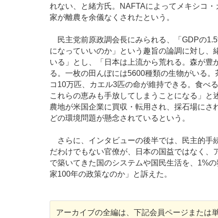
れない、と緒方氏。NAFTAによってメキシコ・
家が離農を余儀なくされたという。
民主党前原政調会長にみられる、「GDPの1.
になっていいのか」という趣旨の論調に対し、緒
いる」とし、「日本は上流から荒れる。森が豊
る。一枚の田んぼには5600種類の生物がいる
コ10万匹、カエル3匹の命が維持できる。食べ
これらの恵みも手放してしまうことになる」と
農地が米国企業に買収・転用され、採石場にさ
どの環境問題が懸念されているという。
さらに、インタビューの後半では、民主的手続
だわけでもない官僚が、日本の国益ではなく、
で築いてきた国のシステムや国民生活を、1%
家100年の政策なのか」と訴えた。
アーカイブの全編は、下記会員ページまたは