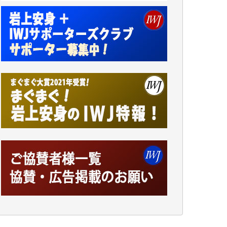
小池説夫 様
アオキカナメ 様
諸般の事情によりIWJ会費払えず今は非会員
です。市民側に立つ講演会にIWJのカメラマ
ンをよく拝見しております。コンテンツが失
われるのはあまりにもったいない。少しでも
お役立てください。（H.O.様）
今日、僅かですがカンパしました。（T.M.
様）
今日、僅かですがカンパしました。IWJの危
機を乗り切るには到底及ばない額ですが病気
の妻を抱えている私にとっては精一杯のカン
パです。
かねてよりIWJが発してきた膨大な取材記事
や解説記事、そして各界の方々とのインタビ
ューは大袈裟ではなく、極めて重要な知的財