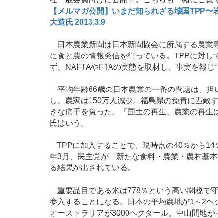
【メルマガ公開】いまだ知られざる壊国TPP〜
大造氏 2013.3.9
日本農業新聞は日本新聞協会に所属する農業専
に食と農の情報発信を行っている。TPPに対し
ず、NAFTAやFTAの実態を取材し、事実を報じ
平均年齢66歳の日本農業の一番の問題は、担
し、農家は150万人減少。福島県の免責に匹敵す
きな痛手を負った。「国土の再生、農業の再生
氏はいう。
TPPに加入することで、現時点の40％から14
年3月、民主党が「新たな食料・農業・農村基本
る結果が出されている。
重要品目である米は778％という高い関税で守
参入することになる。日本の平均農地が1～2ヘ
オーストラリアが3000ヘクタール。中山間地