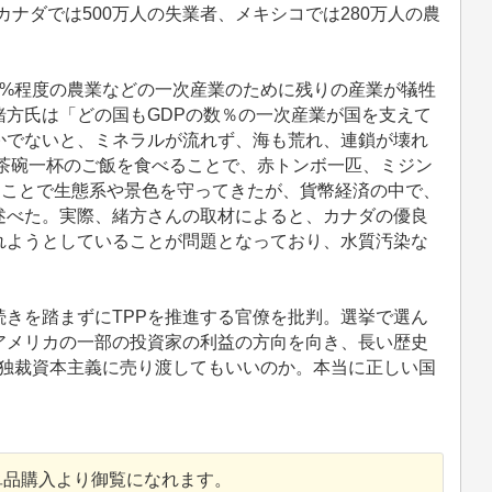
カナダでは500万人の失業者、メキシコでは280万人の農
5%程度の農業などの一次産業のために残りの産業が犠牲
方氏は「どの国もGDPの数％の一次産業が国を支えて
かでないと、ミネラルが流れず、海も荒れ、連鎖が壊れ
。茶碗一杯のご飯を食べることで、赤トンボ一匹、ミジン
ることで生態系や景色を守ってきたが、貨幣経済の中で、
述べた。実際、緒方さんの取材によると、カナダの優良
れようとしていることが問題となっており、水質汚染な
きを踏まずにTPPを推進する官僚を批判。選挙で選ん
アメリカの一部の投資家の利益の方向を向き、長い歴史
の独裁資本主義に売り渡してもいいのか。本当に正しい国
単品購入より御覧になれます。