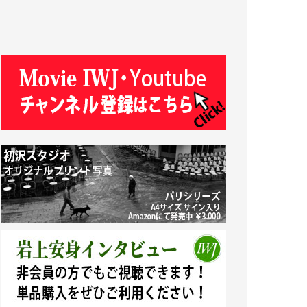
R.N. 様
J.M. 様
T.N. 様
Y.T. 様
T.K. 様
ASAKO TAKAESU 様
マシオン恵美香 様
平野智生 様
山本賢二 様
吉住俊昭 様
徳山匡 様
金 盛起 様
塩川 晃平 様
松本益美 様
井出 隆太 様
及川昭男 様
岩井祐子 様
藤田英之 様
藤岡比左志 様
井出 隆太 様