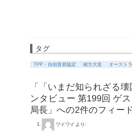
タグ
TPP・自由貿易協定
緒方大造
オースト
「「いまだ知られざる壊
ンタビュー 第199回 ゲ
局長」への2件のフィー
ワイワイ
より: