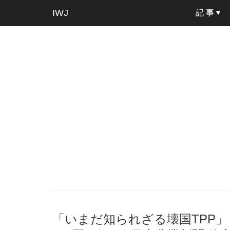
IWJ
記 事
「いまだ知られざる壊国TPP