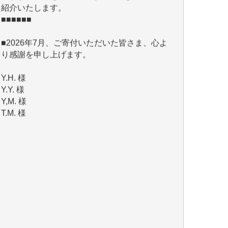
■2026年7月、ご寄付いただいた皆さま、心よ
り感謝を申し上げます。
Y.H. 様
Y.Y. 様
Y,M. 様
T.M. 様
マツモト ヤスアキ 様
マシオン 恵美香 様
岩井 祐子 様
吉村 隆子 様
新城 靖 様
青木 要 様
T.Y. 様
K.O. 様
Y.S. 様
Y.N. 様
y.m. 様