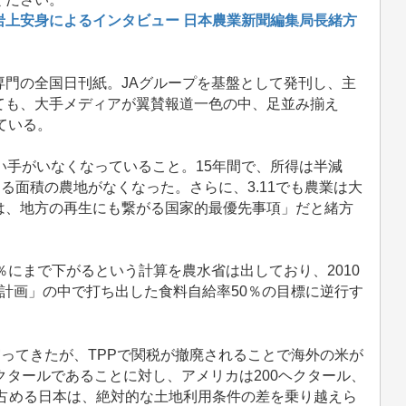
岩上安身によるインタビュー 日本農業新聞編集局長緒方
門の全国日刊紙。JAグループを基盤として発刊し、主
ても、大手メディアが翼賛報道一色の中、足並み揃え
ている。
い手がいなくなっていること。15年間で、所得は半減
る面積の農地がなくなった。さらに、3.11でも農業は大
は、地方の再生にも繋がる国家的最優先事項」だと緒方
％にまで下がるという計算を農水省は出しており、2010
計画」の中で打ち出した食料自給率50％の目標に逆行す
ってきたが、TPPで関税が撤廃されることで海外の米が
クタールであることに対し、アメリカは200ヘクタール、
が占める日本は、絶対的な土地利用条件の差を乗り越えら