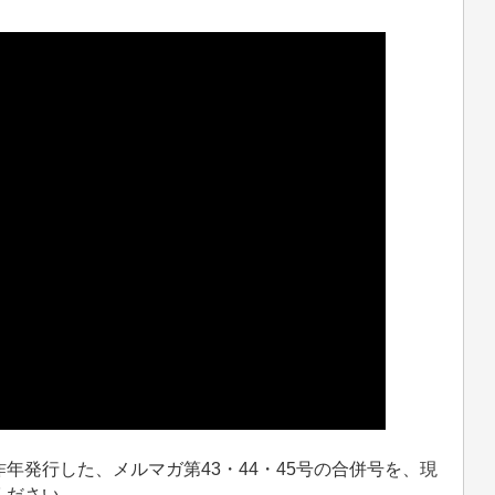
発行した、メルマガ第43・44・45号の合併号を、現
ください。