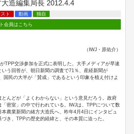
造編集局長 2012.4.4
キスト
動画
独自
ト会員はこちら
（IWJ・原佑介）
相がTPP交渉参加を正式に表明した。大手メディアが早速
という回答が、朝日新聞の調査で71％、産経新聞が
なり、国民の大半が「賛成」であるという印象を植え付けよ
ほとんどが「よくわからない」という意見だろう。政府
「密室」の中で行われている。IWJは、TPPについて数
本農業新聞の緒方大造氏へ、昨年4月4日にインタビュ
づき、TPPの歴史的経緯と、その本質に迫った。