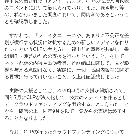
幹事長の出されたコメント、および、CLPの佐治共同代表
のコメントにおいて触れられており、また、聴き取り等
の、私が行いました調査において、同内容であるというこ
とを確認致しました。
すなわち、『フェイクニュースや、あまりに不公正な差
別が横行する状況に対抗するための新しいメディアを作り
たい』というCLPの考え方に、福山前幹事長が共感し、番
組制作・運営のための支援を行ったということ。そして、
ネット配信の内容や出演者等、番組編成に関して、党が影
響を与える意図はなく、実際に、一切、番組内容等に関す
る要求は行ってはいないこと。以上は確認致しました。
実際の支援としては、2020年3月に支援が開始されて、
同年7月にCLPが法人化して、公共のメディアを作るとし
て、クラウドファンディングを開始することになったこと
から、協議の上、同年9月を以て、党からの支援は終了す
ることとなりました。
なお、CLPの行ったクラウドファンディングについて