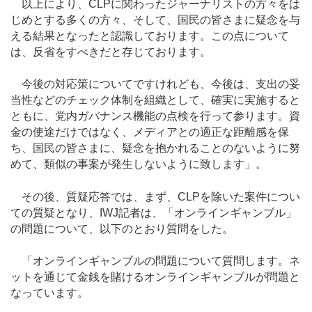
以上により、CLPに関わったジャーナリストの方々をは
じめとする多くの方々、そして、国民の皆さまに疑念を与
える結果となったと認識しております。この点について
は、反省をすべきだと存じております。
今後の対応策についてですけれども、今後は、支出の妥
当性などのチェック体制を組織として、確実に実施すると
ともに、党内ガバナンス機能の点検を行って参ります。資
金の使途だけではなく、メディアとの適正な距離感を保
ち、国民の皆さまに、疑念を抱かれることのないように努
めて、類似の事案が発生しないように致します」。
その後、質疑応答では、まず、CLPを除いた案件につい
ての質疑となり、IWJ記者は、「オンラインギャンブル」
の問題について、以下のとおり質問をした。
「オンラインギャンブルの問題について質問します。ネ
ットを通じて金銭を賭けるオンラインギャンブルが問題と
なっています。