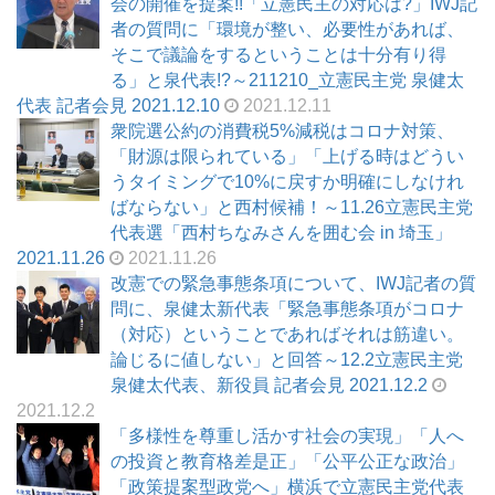
会の開催を提案!!「立憲民主の対応は?」IWJ記
者の質問に「環境が整い、必要性があれば、
そこで議論をするということは十分有り得
る」と泉代表!?～211210_立憲民主党 泉健太
代表 記者会見 2021.12.10
2021.12.11
衆院選公約の消費税5%減税はコロナ対策、
「財源は限られている」「上げる時はどうい
うタイミングで10%に戻すか明確にしなけれ
ばならない」と西村候補！～11.26立憲民主党
代表選「西村ちなみさんを囲む会 in 埼玉」
2021.11.26
2021.11.26
改憲での緊急事態条項について、IWJ記者の質
問に、泉健太新代表「緊急事態条項がコロナ
（対応）ということであればそれは筋違い。
論じるに値しない」と回答～12.2立憲民主党
泉健太代表、新役員 記者会見 2021.12.2
2021.12.2
「多様性を尊重し活かす社会の実現」「人へ
の投資と教育格差是正」「公平公正な政治」
「政策提案型政党へ」横浜で立憲民主党代表