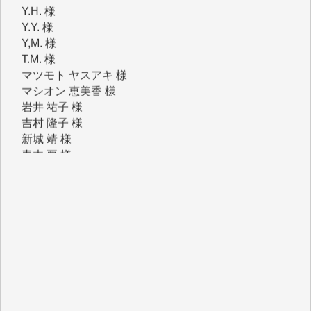
Y,M. 様
T.M. 様
マツモト ヤスアキ 様
マシオン 恵美香 様
岩井 祐子 様
吉村 隆子 様
新城 靖 様
青木 要 様
T.Y. 様
K.O. 様
Y.S. 様
Y.N. 様
y.m. 様
R.N. 様
J.M. 様
T.N. 様
Y.T. 様
T.K. 様
ASAKO TAKAESU 様