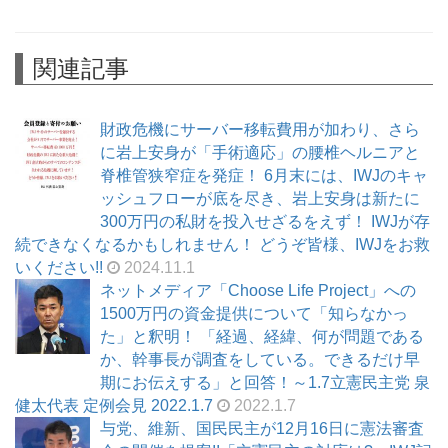
関連記事
財政危機にサーバー移転費用が加わり、さら
に岩上安身が「手術適応」の腰椎ヘルニアと
脊椎管狭窄症を発症！ 6月末には、IWJのキャ
ッシュフローが底を尽き、岩上安身は新たに
300万円の私財を投入せざるをえず！ IWJが存
続できなくなるかもしれません！ どうぞ皆様、IWJをお救
いください!!
2024.11.1
ネットメディア「Choose Life Project」への
1500万円の資金提供について「知らなかっ
た」と釈明！ 「経過、経緯、何が問題である
か、幹事長が調査をしている。できるだけ早
期にお伝えする」と回答！～1.7立憲民主党 泉
健太代表 定例会見 2022.1.7
2022.1.7
与党、維新、国民民主が12月16日に憲法審査