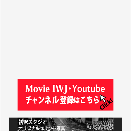
マシオン恵美香 様
平野智生 様
山本賢二 様
吉住俊昭 様
徳山匡 様
金 盛起 様
塩川 晃平 様
松本益美 様
井出 隆太 様
及川昭男 様
岩井祐子 様
藤田英之 様
藤岡比左志 様
井出 隆太 様
小池説夫 様
アオキカナメ 様
諸般の事情によりIWJ会費払えず今は非会員です。市
民側に立つ講演会にIWJのカメラマンをよく拝見して
おります。コンテンツが失われるのはあまりにもった