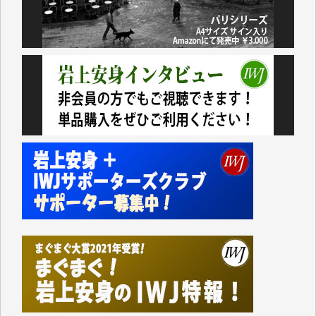
いない。少しでもお役立てください。（H.O.様）
今日、僅かですがカンパしました。（T.M.様）
今日、僅かですがカンパしました。IWJの危機を乗り
切るには到底及ばない額ですが病気の妻を抱えている
私にとっては精一杯のカンパです。
かねてよりIWJが発してきた膨大な取材記事や解説記
事、そして各界の方々とのインタビューは大袈裟では
なく、極めて重要な知的財産だと思っています。
Windows7の頃はIWJの動画もRealPlayerで録画でき
て、かなりの動画をDVDに焼きこんで保存していま
した。
しかし、それが出来なくなって以降はExcelなどを使
ってハイパーリンクを張り、重要と思われる記事にい
つでも簡単にアクセスできるようにして来ました。し
かし、それができるのもコンテンツがサーバーに保存
されているからこそのことであり、そのサーバーが使
えなくなってしまえば二度と視ることが出来なくなっ