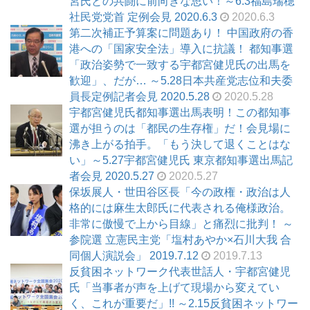
宮氏との共闘に前向きな思い！～6.3福島瑞穂
社民党党首 定例会見 2020.6.3
2020.6.3
第二次補正予算案に問題あり！ 中国政府の香
港への「国家安全法」導入に抗議！ 都知事選
「政治姿勢で一致する宇都宮健児氏の出馬を
歓迎」、だが… ～5.28日本共産党志位和夫委
員長定例記者会見 2020.5.28
2020.5.28
宇都宮健児氏都知事選出馬表明！この都知事
選が担うのは「都民の生存権」だ！会見場に
沸き上がる拍手。「もう決して退くことはな
い」～5.27宇都宮健児氏 東京都知事選出馬記
者会見 2020.5.27
2020.5.27
保坂展人・世田谷区長「今の政権・政治は人
格的には麻生太郎氏に代表される俺様政治。
非常に傲慢で上から目線」と痛烈に批判！ ～
参院選 立憲民主党「塩村あやか×石川大我 合
同個人演説会」 2019.7.12
2019.7.13
反貧困ネットワーク代表世話人・宇都宮健児
氏「当事者が声を上げて現場から変えてい
く、これが重要だ」!! ～2.15反貧困ネットワー