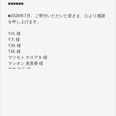
■2026年7月、ご寄付いただいた皆さま、心より感謝
を申し上げます。
Y.H. 様
Y.Y. 様
Y,M. 様
T.M. 様
マツモト ヤスアキ 様
マシオン 恵美香 様
岩井 祐子 様
吉村 隆子 様
新城 靖 様
青木 要 様
T.Y. 様
K.O. 様
Y.S. 様
Y.N. 様
y.m. 様
R.N. 様