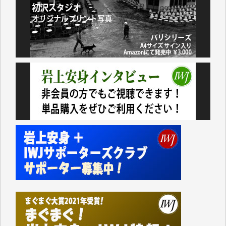
アオキカナメ 様
諸般の事情によりIWJ会費払えず今は非会員です。市
民側に立つ講演会にIWJのカメラマンをよく拝見して
おります。コンテンツが失われるのはあまりにもった
いない。少しでもお役立てください。（H.O.様）
今日、僅かですがカンパしました。（T.M.様）
今日、僅かですがカンパしました。IWJの危機を乗り
切るには到底及ばない額ですが病気の妻を抱えている
私にとっては精一杯のカンパです。
かねてよりIWJが発してきた膨大な取材記事や解説記
事、そして各界の方々とのインタビューは大袈裟では
なく、極めて重要な知的財産だと思っています。
Windows7の頃はIWJの動画もRealPlayerで録画でき
て、かなりの動画をDVDに焼きこんで保存していま
した。
しかし、それが出来なくなって以降はExcelなどを使