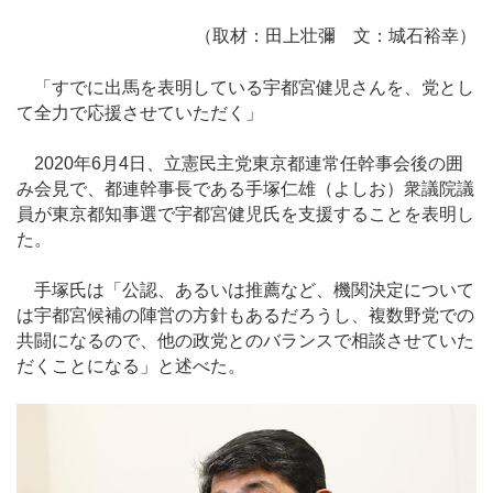
（取材：田上壮彌 文：城石裕幸）
「すでに出馬を表明している宇都宮健児さんを、党とし
て全力で応援させていただく」
2020年6月4日、立憲民主党東京都連常任幹事会後の囲
み会見で、都連幹事長である手塚仁雄（よしお）衆議院議
員が東京都知事選で宇都宮健児氏を支援することを表明し
た。
手塚氏は「公認、あるいは推薦など、機関決定について
は宇都宮候補の陣営の方針もあるだろうし、複数野党での
共闘になるので、他の政党とのバランスで相談させていた
だくことになる」と述べた。