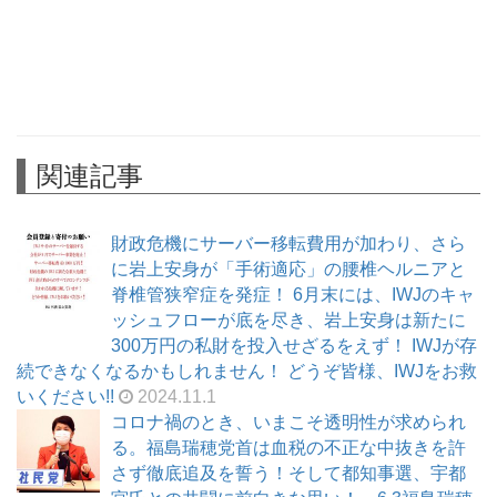
関連記事
財政危機にサーバー移転費用が加わり、さら
に岩上安身が「手術適応」の腰椎ヘルニアと
脊椎管狭窄症を発症！ 6月末には、IWJのキャ
ッシュフローが底を尽き、岩上安身は新たに
300万円の私財を投入せざるをえず！ IWJが存
続できなくなるかもしれません！ どうぞ皆様、IWJをお救
いください!!
2024.11.1
コロナ禍のとき、いまこそ透明性が求められ
る。福島瑞穂党首は血税の不正な中抜きを許
さず徹底追及を誓う！そして都知事選、宇都