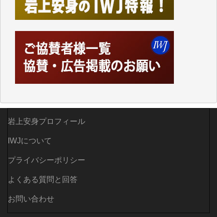
ってハイパーリンクを張り、重要と思われる記事にい
つでも簡単にアクセスできるようにして来ました。し
かし、それができるのもコンテンツがサーバーに保存
されているからこそのことであり、そのサーバーが使
えなくなってしまえば二度と視ることが出来なくなっ
てしまいます。
「何とかしなければ、何とかしてほしい。」と思いな
がらも前述した事情でどうにもならない自分の非力に
歯ぎしりするばかりです。（T.M.様）
いつもまともな報道、ありがとうございます。（新城
岩上安身プロフィール
靖 様）
IWJについて
プライバシーポリシー
よくある質問と回答
お問い合わせ