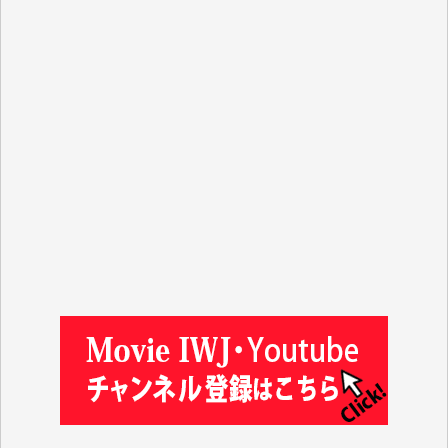
J.M. 様
T.N. 様
Y.T. 様
T.K. 様
ASAKO TAKAESU 様
マシオン恵美香 様
平野智生 様
山本賢二 様
吉住俊昭 様
徳山匡 様
金 盛起 様
塩川 晃平 様
松本益美 様
井出 隆太 様
及川昭男 様
岩井祐子 様
藤田英之 様
藤岡比左志 様
井出 隆太 様
小池説夫 様