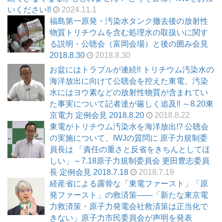
いください!!
2024.11.1
福島第一原発・汚染水タンク撤去後の放射性
物質トリチウムを含む処理水の取扱いに関す
る説明・公聴会（富岡会場）と後の囲み会見
2018.8.30
2018.8.30
お盆にはトラブルが連続!! トリチウム汚染水の
海洋放出に向けて公聴会を控えた東電、汚染
水にはヨウ素などの放射性物質が含まれてい
た事実について記者達が厳しく追及!! ～8.20東
京電力 定例会見 2018.8.20
2018.8.22
東電がトリチウム汚染水を海洋放出!? 公聴会
の実施について、IWJの質問に 原子力規制委
員長は 「責任の重さと反省をきちんとしてほ
しい」～7.18原子力規制委員会 更田豊志委員
長 定例会見 2018.7.18
2018.7.19
経産省による露骨な「東電ファースト」「原
発ファースト」の救済策――「新たな東京電
力救済策・原子力発電会社救済策は正当化で
きない」原子力市民委員会が声明を発表