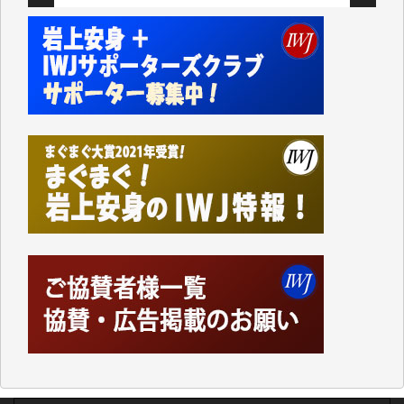
切るには到底及ばない額ですが病気の妻を抱えている
私にとっては精一杯のカンパです。
かねてよりIWJが発してきた膨大な取材記事や解説記
事、そして各界の方々とのインタビューは大袈裟では
なく、極めて重要な知的財産だと思っています。
Windows7の頃はIWJの動画もRealPlayerで録画でき
て、かなりの動画をDVDに焼きこんで保存していま
した。
しかし、それが出来なくなって以降はExcelなどを使
ってハイパーリンクを張り、重要と思われる記事にい
つでも簡単にアクセスできるようにして来ました。し
かし、それができるのもコンテンツがサーバーに保存
されているからこそのことであり、そのサーバーが使
えなくなってしまえば二度と視ることが出来なくなっ
てしまいます。
「何とかしなければ、何とかしてほしい。」と思いな
がらも前述した事情でどうにもならない自分の非力に
歯ぎしりするばかりです。（T.M.様）