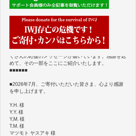
■■■■■■
IWJには、ご寄付・カンパをいただいた方々より、た
くさんの応援のメッセージが届いています。感謝を込
めて、その一部をここにご紹介いたします。
■■■■■■
■2026年7月、ご寄付いただいた皆さま、心より感謝
を申し上げます。
Y.H. 様
Y.Y. 様
Y,M. 様
T.M. 様
マツモト ヤスアキ 様
マシオン 恵美香 様
岩井 祐子 様