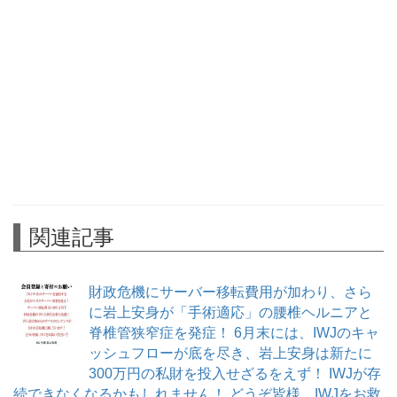
関連記事
財政危機にサーバー移転費用が加わり、さら
に岩上安身が「手術適応」の腰椎ヘルニアと
脊椎管狭窄症を発症！ 6月末には、IWJのキャ
ッシュフローが底を尽き、岩上安身は新たに
300万円の私財を投入せざるをえず！ IWJが存
続できなくなるかもしれません！ どうぞ皆様、IWJをお救