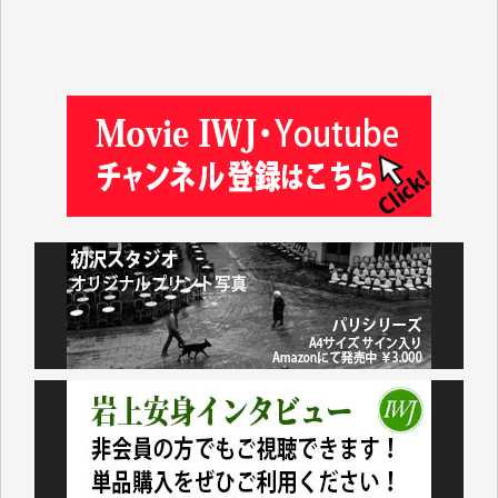
金 盛起 様
塩川 晃平 様
松本益美 様
井出 隆太 様
及川昭男 様
岩井祐子 様
藤田英之 様
藤岡比左志 様
井出 隆太 様
小池説夫 様
アオキカナメ 様
諸般の事情によりIWJ会費払えず今は非会員です。市
民側に立つ講演会にIWJのカメラマンをよく拝見して
おります。コンテンツが失われるのはあまりにもった
いない。少しでもお役立てください。（H.O.様）
今日、僅かですがカンパしました。（T.M.様）
今日、僅かですがカンパしました。IWJの危機を乗り