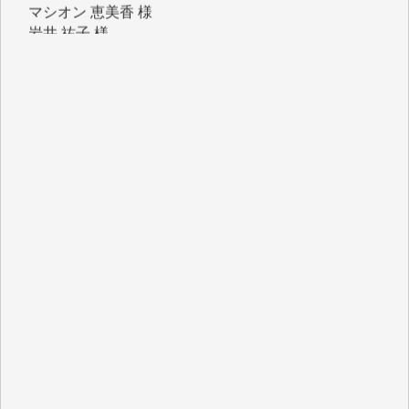
吉村 隆子 様
新城 靖 様
青木 要 様
T.Y. 様
K.O. 様
Y.S. 様
Y.N. 様
y.m. 様
R.N. 様
J.M. 様
T.N. 様
Y.T. 様
T.K. 様
ASAKO TAKAESU 様
マシオン恵美香 様
平野智生 様
山本賢二 様
吉住俊昭 様
徳山匡 様