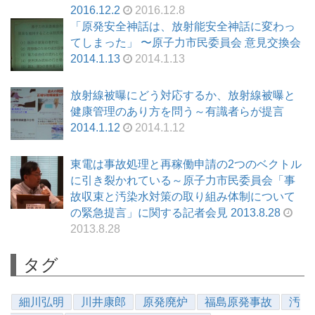
2016.12.2
2016.12.8
「原発安全神話は、放射能安全神話に変わっ
てしまった」 〜原子力市民委員会 意見交換会
2014.1.13
2014.1.13
放射線被曝にどう対応するか、放射線被曝と
健康管理のあり方を問う～有識者らが提言
2014.1.12
2014.1.12
東電は事故処理と再稼働申請の2つのベクトル
に引き裂かれている～原子力市民委員会「事
故収束と汚染水対策の取り組み体制について
の緊急提言」に関する記者会見 2013.8.28
2013.8.28
タグ
細川弘明
川井康郎
原発廃炉
福島原発事故
汚