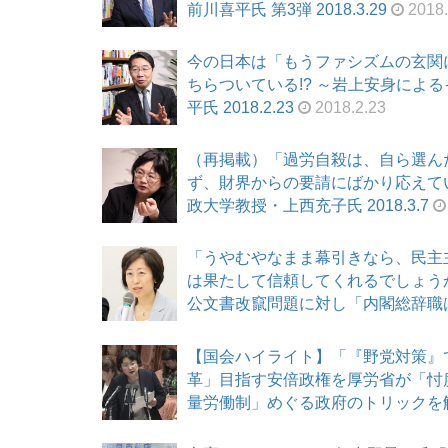
前川喜平氏 第3弾 2018.3.29
2018.
今の日本は「もうファシズムの玄関に
ちらついている!? ～岩上安身による
平氏 2018.2.23
2018.2.23
（再掲載）「過労自殺は、自ら選ん
ず、財界からの要請にばかり応えてい
政大学教授・上西充子氏 2018.3.7
「うやむやなまま幕引きなら、民主
は果たして信頼してくれるでしょうか
公文書改竄問題に対し「内閣総辞職は当
【国会ハイライト】「『野党対策』
革」目指す安倍政権を厚労省が「忖度
量労働制」めぐる政府のトリックを解説！