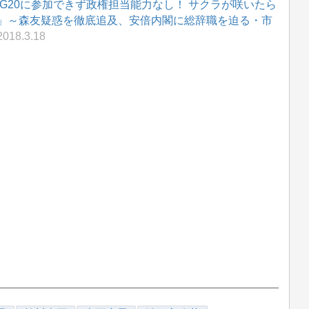
G20に参加できず政権担当能力なし！ サクラが咲いたら
」～森友疑惑を徹底追及、安倍内閣に総辞職を迫る・市
018.3.18