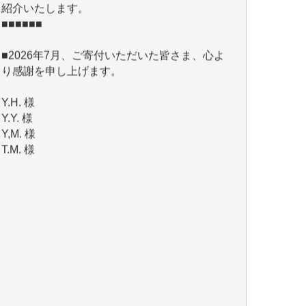
■2026年7月、ご寄付いただいた皆さま、心よ
り感謝を申し上げます。
Y.H. 様
Y.Y. 様
Y,M. 様
T.M. 様
マツモト ヤスアキ 様
マシオン 恵美香 様
岩井 祐子 様
吉村 隆子 様
新城 靖 様
青木 要 様
T.Y. 様
K.O. 様
Y.S. 様
Y.N. 様
y.m. 様
R.N. 様