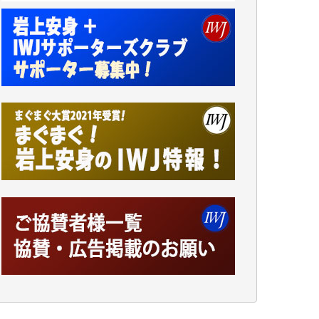
小池説夫 様
アオキカナメ 様
諸般の事情によりIWJ会費払えず今は非会員
です。市民側に立つ講演会にIWJのカメラマ
ンをよく拝見しております。コンテンツが失
われるのはあまりにもったいない。少しでも
お役立てください。（H.O.様）
今日、僅かですがカンパしました。（T.M.
様）
今日、僅かですがカンパしました。IWJの危
機を乗り切るには到底及ばない額ですが病気
の妻を抱えている私にとっては精一杯のカン
パです。
かねてよりIWJが発してきた膨大な取材記事
や解説記事、そして各界の方々とのインタビ
ューは大袈裟ではなく、極めて重要な知的財
産だと思っています。