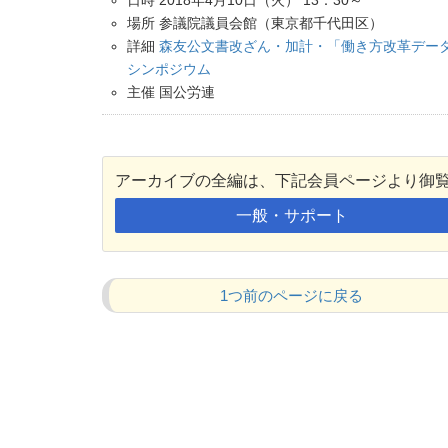
日時 2018年4月10日（火） 13：30～
場所 参議院議員会館（東京都千代田区）
詳細
森友公文書改ざん・加計・「働き方改革デー
シンポジウム
主催 国公労連
アーカイブの全編は、下記会員ページより御
一般・サポート
1つ前のページに戻る