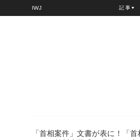
IWJ
記 事
「首相案件」文書が表に！「首