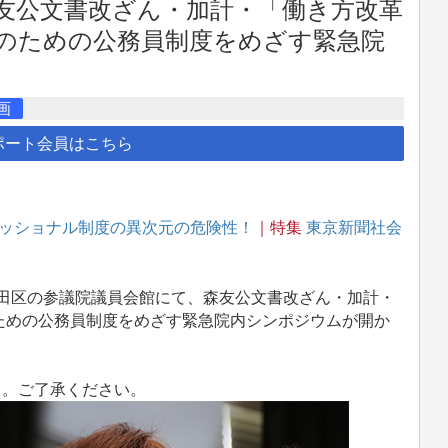
友公文書改ざん・加計・「働き方改革
のための公務員制度をめざす緊急院
画
ポート会員はこちら
ッショナル制度の異次元の危険性！
｜特集
東京新聞社会
千代田区の参議院議員会館にて、森友公文書改ざん・加計・
ための公務員制度をめざす緊急院内シンポジウムが開か
）。ご了承ください。