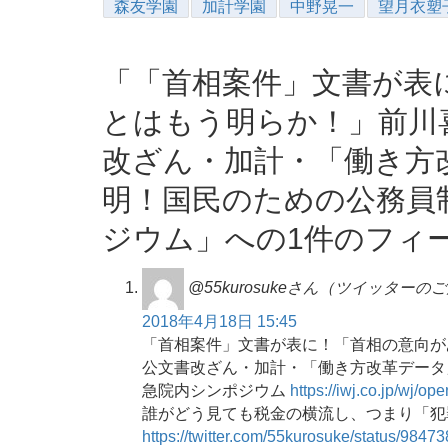
森友学園
加計学園
中野晃一
望月衣塑
「「首相案件」文書が表
とはもう明らか！」前川
改ざん・加計・「働き方
明！国民のための公務員
ジウム」への1件のフィ
@55kurosukeさん（ツイッターの
2018年4月18日 15:45
「首相案件」文書が表に！「首相の意向が
公文書改ざん・加計・「働き方改革データ
急院内シンポジウム
https://iwj.co.jp/wj/o
誰がどう見ても税金の横流し、つまり「犯
https://twitter.com/55kurosuke/status/98