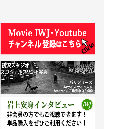
J.M. 様
T.N. 様
Y.T. 様
T.K. 様
ASAKO TAKAESU 様
マシオン恵美香 様
平野智生 様
山本賢二 様
吉住俊昭 様
徳山匡 様
金 盛起 様
塩川 晃平 様
松本益美 様
井出 隆太 様
及川昭男 様
岩井祐子 様
藤田英之 様
藤岡比左志 様
井出 隆太 様