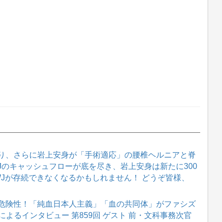
り、さらに岩上安身が「手術適応」の腰椎ヘルニアと脊
WJのキャッシュフローが底を尽き、岩上安身は新たに300
WJが存続できなくなるかもしれません！ どうぞ皆様、
危険性！「純血日本人主義」「血の共同体」がファシズ
によるインタビュー 第859回 ゲスト 前・文科事務次官