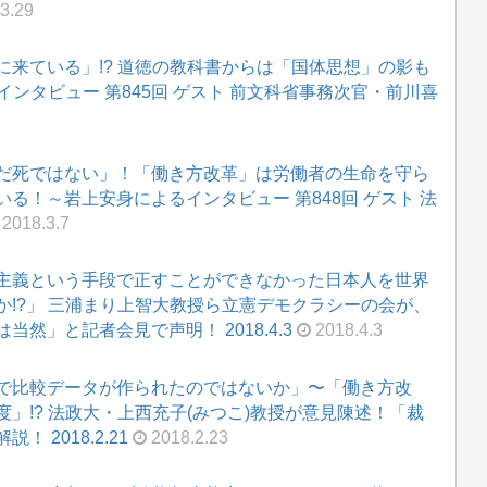
3.29
来ている」!? 道徳の教科書からは「国体思想」の影も
インタビュー 第845回 ゲスト 前文科省事務次官・前川喜
だ死ではない」！「働き方改革」は労働者の生命を守ら
る！～岩上安身によるインタビュー 第848回 ゲスト 法
2018.3.7
主義という手段で正すことができなかった日本人を世界
!?」 三浦まり上智大教授ら立憲デモクラシーの会が、
然」と記者会見で声明！ 2018.4.3
2018.4.3
で比較データが作られたのではないか」〜「働き方改
」!? 法政大・上西充子(みつこ)教授が意見陳述！「裁
 2018.2.21
2018.2.23