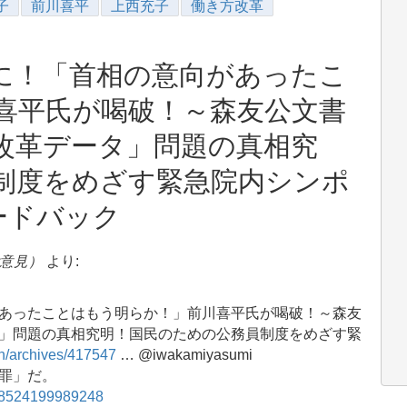
子
前川喜平
上西充子
働き方改革
に！「首相の意向があったこ
喜平氏が喝破！～森友公文書
改革データ」問題の真相究
制度をめざす緊急院内シンポ
ードバック
ご意見）
より:
あったことはもう明らか！」前川喜平氏が喝破！～森友
」問題の真相究明！国民のための公務員制度をめざす緊
pen/archives/417547
… @iwakamiyasumi
罪」だ。
4738524199989248