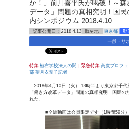
か！」前川喜平氏が喝破！～森
データ」問題の真相究明！国民
内シンポジウム 2018.4.10
記事公開日：
2018.4.13
取材地：
東京都
動
一般・サ
特集
極右学校法人の闇
｜緊急特集
高度プロフェ
部 望月衣塑子記者
2018年4月10日（火） 13時半より東京都
「働き方改革データ」問題の真相究明！国民の
れた。
■全編動画は会員限定です（1時間59分