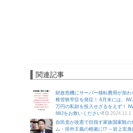
関連記事
財政危機にサーバー移転費用が加わ
椎管狭窄症を発症！ 6月末には、I
万円の私財を投入せざるをえず！ I
IWJをお救いください!!
2024.11.1
自民党が改憲で目指す家族国家観の
ム・排外主義の根拠に!? ～岩上安身