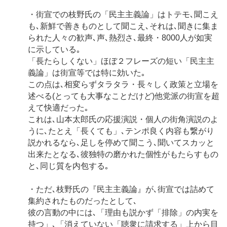
・街宣での枝野氏の「民主主義論」はトテモ､聞こえ
も､新鮮で善きものとして聞こえ､それは､聞きに集ま
られた人々の歓声､声､熱烈さ､最終・8000人が如実
に示している｡
「長たらしくない」ほぼ２フレーズの短い「民主主
義論」は街宣等では特に効いた｡
この点は､相変らずタラタラ・長々しく政策と立場を
述べる(とっても大事なことだけど)他党派の街宣を超
えて快適だった｡
これは､山本太郎氏の応援演説・個人の街角演説のよ
うに､たとえ「長くても」､テンポ良く内容も繋がり
説かれるなら､足しを停めて聞こう､聞いてスカッと
出来たとなる､彼独特の磨かれた個性がもたらすもの
と､同じ質を内包する｡
・ただ､枝野氏の『民主主義論』が､街宣では詰めて
集約されたものだったとして､
彼の言動の中には､「理由も説かず「排除」の内実を
持つ」､「消えていない「聴衆に請求する」上から目