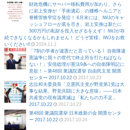
財政危機にサーバー移転費用が加わり、さら
に岩上安身が「手術適応」の腰椎ヘルニアと
脊椎管狭窄症を発症！ 6月末には、IWJのキャ
ッシュフローが底を尽き、岩上安身は新たに
300万円の私財を投入せざるをえず！ IWJが存
続できなくなるかもしれません！ どうぞ皆様、IWJをお救
いください!!
2024.11.1
「7割の学者が違憲だと言っている！ 自衛隊違
憲論争に我々の世代で終止符を打たねばなら
ない！」安倍総理が憲法9条への自衛隊明記に
意欲！～第48回 衆議院選挙 自由民主党 開票
センター 2017.10.22
2017.10.23
志位和夫委員長「立憲民主党が野党第1党は大
事な結果。野党共闘に大きな意味」――日本
共産党の現有議席減は「私たちの力不足」
2017.10.22
2017.10.23
第48回 衆議院選挙 日本維新の会 開票センタ
ー 2017.10.22
2017.10.24