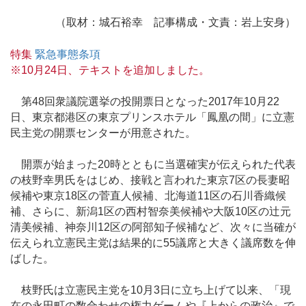
（取材：城石裕幸 記事構成・文責：岩上安身）
特集
緊急事態条項
※10月24日、テキストを追加しました。
第48回衆議院選挙の投開票日となった2017年10月22
日、東京都港区の東京プリンスホテル「鳳凰の間」に立憲
民主党の開票センターが用意された。
開票が始まった20時とともに当選確実が伝えられた代表
の枝野幸男氏をはじめ、接戦と言われた東京7区の長妻昭
候補や東京18区の菅直人候補、北海道11区の石川香織候
補、さらに、新潟1区の西村智奈美候補や大阪10区の辻元
清美候補、神奈川12区の阿部知子候補など、次々に当確が
伝えられ立憲民主党は結果的に55議席と大きく議席数を伸
ばした。
枝野氏は立憲民主党を10月3日に立ち上げて以来、「現
在の永田町の数合わせの権力ゲームや『上からの政治』で