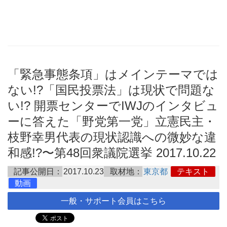
「緊急事態条項」はメインテーマでは
ない!?「国民投票法」は現状で問題な
い!? 開票センターでIWJのインタビュ
ーに答えた「野党第一党」立憲民主・
枝野幸男代表の現状認識への微妙な違
和感!?〜第48回衆議院選挙 2017.10.22
記事公開日：
2017.10.23
取材地：
東京都
テキスト
動画
一般・サポート会員はこちら