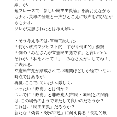
線」が､
短フレーズで「新しい民主主義論」を訴おえながら
もナオ､英雄の登壇と一声ひとこえに歓声を浴びなが
らもナオ､
ソレが克服されたとは考え難い｡
・そう考えるのは､冒頭で記した､
＊何か､政治マゾヒスト的「すがり倒す的」姿勢
＊例の「みなさんが立憲民主党です」と言いつつ､
それが､「私を𠮟って！」「みなさんが…してね！」
に表れる｡
立憲民主党が結成されて､3週間ほどしか経ていない
時点ではあるが､
再度､ここで､問いたい｡厳しく｡
いったい『政党』とは何か？
ついでに『政党』と非政党人(市民・国民)との関係
は､この場合のようで果たして良いのだろうか？
これは､『民主主義』だろうか？
新たな「偽装・3分の2超」に耐え得る『長期的展