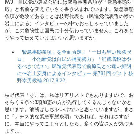
IWJ「自民党の選挙公約には緊急事態条項が『緊急事態対
応』と名前を変えて小さく書き込まれています。緊急事態
条項が危険であることは枝野代表も（民進党代表選の際の
岩上による）インタビューの中でおっしゃっていました
が、この危険性は国民に十分伝わっていません。これをど
うやって伝えていけばいいと思いますか」
「緊急事態条項」を全面否定！「一日も早い原発ゼ
ロ」「小池新党は自民の補完勢力」「消費増税はや
るべきでない」民進党代表選で前原氏との違い鮮明
に〜岩上安身によるインタビュー 第781回 ゲスト 枝
野幸男候補 2017.8.22
枝野代表「そこは、私はリアリストでもありますので、お
そらく９条の3項加憲の方が先行してくるんじゃないかと
思います。油断はしちゃいけないと思っていますが、まさ
に『ナチス的な緊急事態条項』であれば、それはさすが
に、本当にやってこようとしたら、多くの皆さんが気づき
ますよ。