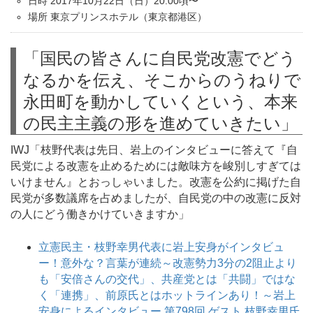
日時 2017年10月22日（日）20:00頃〜
場所 東京プリンスホテル（東京都港区）
「国民の皆さんに自民党改憲でどう
なるかを伝え、そこからのうねりで
永田町を動かしていくという、本来
の民主主義の形を進めていきたい」
IWJ「枝野代表は先日、岩上のインタビューに答えて『自
民党による改憲を止めるためには敵味方を峻別しすぎては
いけません』とおっしゃいました。改憲を公約に掲げた自
民党が多数議席を占めましたが、自民党の中の改憲に反対
の人にどう働きかけていきますか」
立憲民主・枝野幸男代表に岩上安身がインタビュ
ー！意外な？言葉が連続～改憲勢力3分の2阻止より
も「安倍さんの交代」、共産党とは「共闘」ではな
く「連携」、前原氏とはホットラインあり！～岩上
安身によるインタビュー 第798回 ゲスト 枝野幸男氏