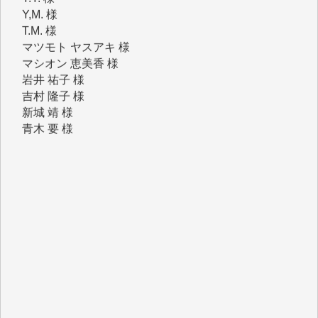
マツモト ヤスアキ 様
マシオン 恵美香 様
岩井 祐子 様
吉村 隆子 様
新城 靖 様
青木 要 様
T.Y. 様
K.O. 様
Y.S. 様
Y.N. 様
y.m. 様
R.N. 様
J.M. 様
T.N. 様
Y.T. 様
T.K. 様
ASAKO TAKAESU 様
マシオン恵美香 様
平野智生 様
山本賢二 様