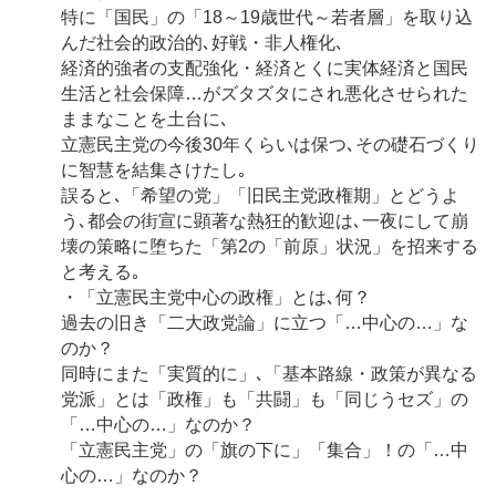
特に「国民」の「18～19歳世代～若者層」を取り込
んだ社会的政治的､好戦・非人権化､
経済的強者の支配強化・経済とくに実体経済と国民
生活と社会保障…がズタズタにされ悪化させられた
ままなことを土台に､
立憲民主党の今後30年くらいは保つ､その礎石づくり
に智慧を結集さけたし｡
誤ると､「希望の党」「旧民主党政権期」とどうよ
う､都会の街宣に顕著な熱狂的歓迎は､一夜にして崩
壊の策略に堕ちた「第2の「前原」状況」を招来する
と考える｡
・「立憲民主党中心の政権」とは､何？
過去の旧き「二大政党論」に立つ「…中心の…」な
のか？
同時にまた「実質的に」､「基本路線・政策が異なる
党派」とは「政権」も「共闘」も「同じうセズ」の
「…中心の…」なのか？
「立憲民主党」の「旗の下に」「集合」！の「…中
心の…」なのか？