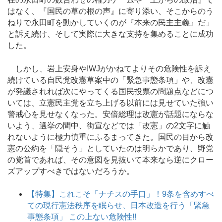
はなく、『国民の草の根の声』に寄り添い、そこからのう
ねりで永田町を動かしていくのが『本来の民主主義』だ」
と訴え続け、そして実際に大きな支持を集めることに成功
した。
しかし、岩上安身やIWJがかねてよりその危険性を訴え
続けている自民党改憲草案中の「緊急事態条項」や、改憲
が発議されれば次にやってくる国民投票の問題点などにつ
いては、立憲民主党を立ち上げる以前には見せていた強い
警戒心を見せなくなった。安倍総理は改憲が話題にならな
いよう、選挙の間中、街宣などでは「改憲」の2文字に触
れないように極力慎重にふるまってきた。国民の目から改
憲の公約を「隠そう」としていたのは明らかであり、野党
の党首であれば、その意図を見抜いて本来なら逆にクロー
ズアップすべきではないだろうか。
【特集】これこそ「ナチスの手口」！9条を含めすべ
ての現行憲法秩序を眠らせ、日本改造を行う「緊急
事態条項」 この上ない危険性!!