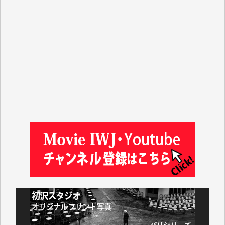
吉住俊昭 様
徳山匡 様
金 盛起 様
塩川 晃平 様
松本益美 様
井出 隆太 様
及川昭男 様
岩井祐子 様
藤田英之 様
藤岡比左志 様
井出 隆太 様
小池説夫 様
アオキカナメ 様
諸般の事情によりIWJ会費払えず今は非会員です。市
民側に立つ講演会にIWJのカメラマンをよく拝見して
おります。コンテンツが失われるのはあまりにもった
いない。少しでもお役立てください。（H.O.様）