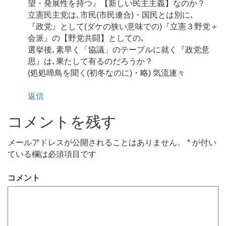
望・発展性を持つ』【新しい民主主義】なのか？
立憲民主党は､市民(市民連合)・国民とは別に､
『政党』として(ダケの狭い意味での)『立憲３野党＋
会派』の【野党共闘】としての､
選挙後､素早く「協議」のテーブルに就く『政党意
思』は､果たして有るのだろうか？
(処処啼鳥を聞く(初冬なのに)・略) 気流連々
返信
コメントを残す
メールアドレスが公開されることはありません。
*
が付い
ている欄は必須項目です
コメント