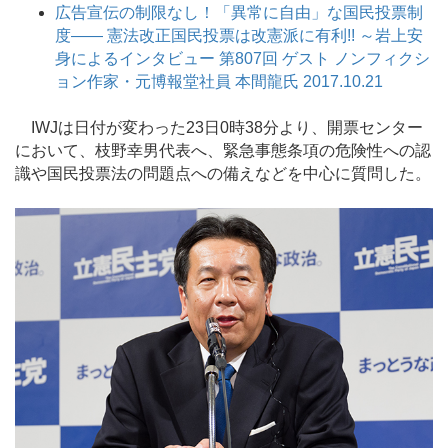
広告宣伝の制限なし！「異常に自由」な国民投票制
度―― 憲法改正国民投票は改憲派に有利!! ～岩上安
身によるインタビュー 第807回 ゲスト ノンフィクシ
ョン作家・元博報堂社員 本間龍氏 2017.10.21
IWJは日付が変わった23日0時38分より、開票センター
において、枝野幸男代表へ、緊急事態条項の危険性への認
識や国民投票法の問題点への備えなどを中心に質問した。