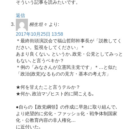
そういう記事を読みたいです。
返信
桐生坦々
より:
2017年10月25日 13:58
＊最終街頭演説会で福山哲郎幹事長が「説教してく
ださい。監視をしてください」＊
あまり良くない｡ というか､政党・公党としてみっと
もない､と言うベキか？
＊例の「みなさんが立憲民主党です」＊…と似た
「政治(政党)なるものの見方・基本の考え方」
★何を甘えたこと言うテルか？
★何か､政治マゾヒスト的に聞こえる｡
●自らの【政党綱領】の作成に早急に取り組んで､
より絶望的に劣化・ファッショ化・戦争体制国家
化・公教育内容の非人権化…
に近付いた､