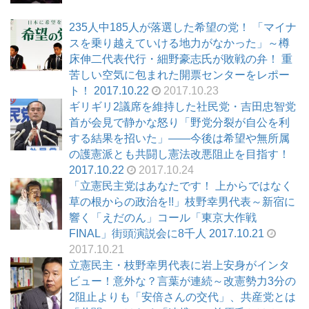
235人中185人が落選した希望の党！ 「マイナ
スを乗り越えていける地力がなかった」～樽
床伸二代表代行・細野豪志氏が敗戦の弁！ 重
苦しい空気に包まれた開票センターをレポー
ト！ 2017.10.22
2017.10.23
ギリギリ2議席を維持した社民党・吉田忠智党
首が会見で静かな怒り「野党分裂が自公を利
する結果を招いた」――今後は希望や無所属
の護憲派とも共闘し憲法改悪阻止を目指す！
2017.10.22
2017.10.24
「立憲民主党はあなたです！ 上からではなく
草の根からの政治を!!」枝野幸男代表～新宿に
響く「えだのん」コール「東京大作戦
FINAL」街頭演説会に8千人 2017.10.21
2017.10.21
立憲民主・枝野幸男代表に岩上安身がインタ
ビュー！意外な？言葉が連続～改憲勢力3分の
2阻止よりも「安倍さんの交代」、共産党とは