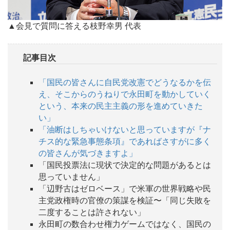
▲会見で質問に答える枝野幸男 代表
記事目次
「国民の皆さんに自民党改憲でどうなるかを伝
え、そこからのうねりで永田町を動かしていく
という、本来の民主主義の形を進めていきた
い」
「油断はしちゃいけないと思っていますが『ナ
チス的な緊急事態条項』であればさすがに多く
の皆さんが気づきますよ」
「国民投票法に現状で決定的な問題があるとは
思っていません」
「辺野古はゼロベース」で米軍の世界戦略や民
主党政権時の官僚の策謀を検証〜「同じ失敗を
二度することは許されない」
永田町の数合わせ権力ゲームではなく、国民の