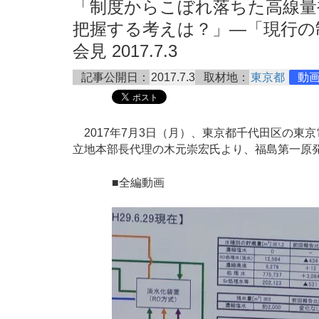
「制度からこぼれ落ちた高線量
把握する考えは？」―「現行の
会見 2017.7.3
記事公開日：
2017.7.3
取材地：
東京都
動
2017年7月3日（月）、東京都千代田区の東
立地本部長代理の木元崇宏氏より、福島第一原
■全編動画