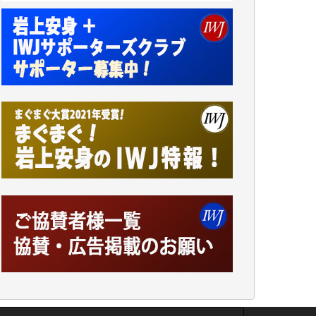
ンをよく拝見しております。コンテンツが失
われるのはあまりにもったいない。少しでも
お役立てください。（H.O.様）
今日、僅かですがカンパしました。（T.M.
様）
今日、僅かですがカンパしました。IWJの危
機を乗り切るには到底及ばない額ですが病気
の妻を抱えている私にとっては精一杯のカン
パです。
かねてよりIWJが発してきた膨大な取材記事
や解説記事、そして各界の方々とのインタビ
ューは大袈裟ではなく、極めて重要な知的財
産だと思っています。
Windows7の頃はIWJの動画もRealPlayerで録
画できて、かなりの動画をDVDに焼きこんで
保存していました。
しかし、それが出来なくなって以降はExcelな