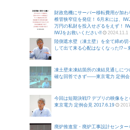
財政危機にサーバー移転費用が加わ
椎管狭窄症を発症！ 6月末には、I
万円の私財を投入せざるをえず！ I
IWJをお救いください!!
2024.11.1
陸側遮水壁（凍土壁）を全て締め切
して出て来る心配はなくなった!?～東京電
凍土壁未凍結箇所の凍結見通しにつ
確な回答できず――東京電力 定例会見 2
今回は短期決戦!? デブリの映像をとら
東京電力 定例会見 2017.6.19
2017
廃炉推進室・廃炉工事設計センター