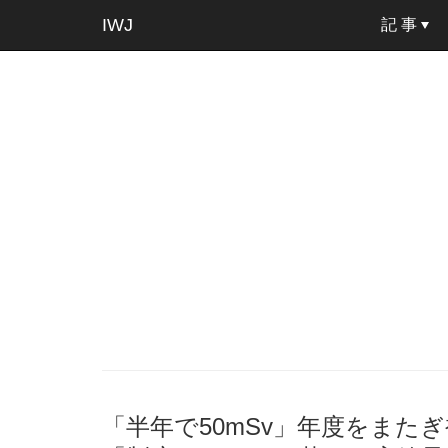
IWJ
記 事
「半年で50mSv」年度をまた