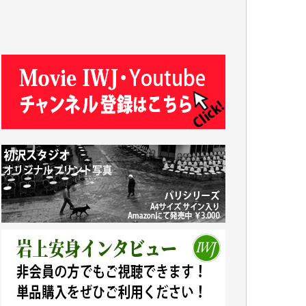
ASAKO TAKAESU 様
マシオン恵美香 様
平野智生 様
山本賢二 様
吉住俊昭 様
徳山匡 様
金 盛起 様
塩川 晃平 様
松本益美 様
井出 隆太 様
及川昭男 様
岩井祐子 様
藤田英之 様
藤岡比左志 様
井出 隆太 様
小池説夫 様
アオキカナメ 様
諸般の事情によりIWJ会費払えず今は非会員
です。市民側に立つ講演会にIWJのカメラマ