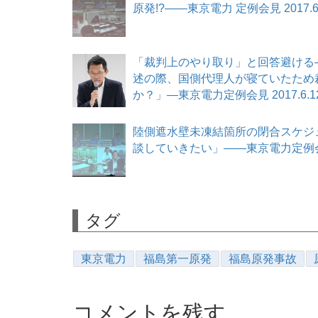
原発!?――東京電力 定例会見 2017.6
「裁判上のやり取り」と回答避ける
述の際、国側代理人が寝ていたため
か？」―東京電力定例会見 2017.6.1
陸側遮水壁未凍結箇所の閉合スケジ
談していきたい」――東京電力定例会見 
タグ
東京電力
福島第一原発
福島原発事故
コメントを残す