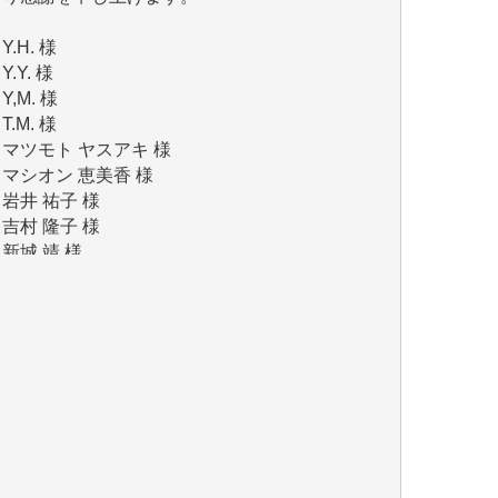
Y.Y. 様
Y,M. 様
T.M. 様
マツモト ヤスアキ 様
マシオン 恵美香 様
岩井 祐子 様
吉村 隆子 様
新城 靖 様
青木 要 様
T.Y. 様
K.O. 様
Y.S. 様
Y.N. 様
y.m. 様
R.N. 様
J.M. 様
T.N. 様
Y.T. 様
T.K. 様