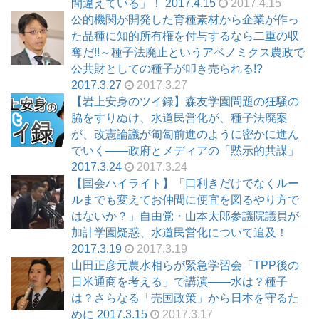
間違えている」！ 2017.4.15
2017.4.15
公的機関が開発した育種素材から企業が作っ
た品種に知的所有権を付与するなら二重の収
奪だ!!～種子法廃止というアベノミクス農政で
公共財としての種子が叩き売られる!?
2017.3.27
2017.3.27
【岩上安身のツイ録】森友学園問題の狂騒の
脇をすりぬけ、水道民営化が、種子法廃案
が、改憲論議が匍匐前進のように密かに進ん
でいく――政府とメディアの「黙示的共謀」
2017.3.24
2017.3.24
【国会ハイライト】「口利きだけでなくルー
ルまでも変えてお仲間に便宜を図るやり方で
はないか？」自由党・山本太郎参議院議員が
加計学園疑惑、水道民営化について追及！
2017.3.19
2017.3.19
山田正彦元農水相らが緊急学習会「TPP後の
日米通商を考える」で講演――水は？種子
は？さらなる「売国政策」から日本を守るた
めに 2017.3.15
2017.3.17