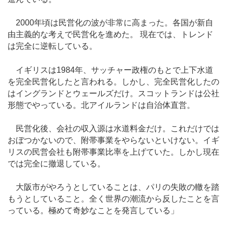
2000年頃は民営化の波が非常に高まった。各国が新自
由主義的な考えで民営化を進めた。 現在では、トレンド
は完全に逆転している。
イギリスは1984年、サッチャー政権のもとで上下水道
を完全民営化したと言われる。しかし、完全民営化したの
はイングランドとウェールズだけ。スコットランドは公社
形態でやっている。北アイルランドは自治体直営。
民営化後、会社の収入源は水道料金だけ。これだけでは
おぼつかないので、附帯事業をやらないといけない。イギ
リスの民営会社も附帯事業比率を上げていた。しかし現在
では完全に撤退している。
大阪市がやろうとしていることは、パリの失敗の轍を踏
もうとしていること。全く世界の潮流から反したことを言
っている。極めて奇妙なことを発言している」