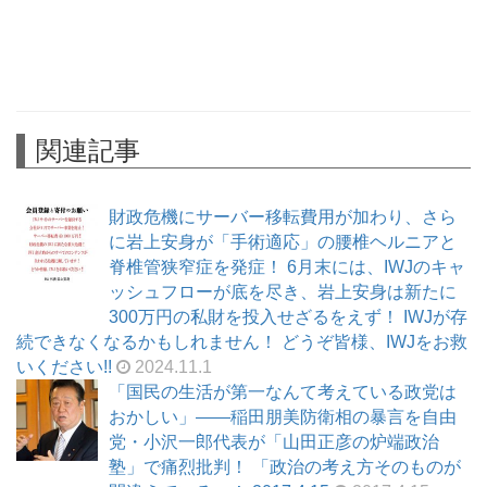
関連記事
財政危機にサーバー移転費用が加わり、さら
に岩上安身が「手術適応」の腰椎ヘルニアと
脊椎管狭窄症を発症！ 6月末には、IWJのキャ
ッシュフローが底を尽き、岩上安身は新たに
300万円の私財を投入せざるをえず！ IWJが存
続できなくなるかもしれません！ どうぞ皆様、IWJをお救
いください!!
2024.11.1
「国民の生活が第一なんて考えている政党は
おかしい」――稲田朋美防衛相の暴言を自由
党・小沢一郎代表が「山田正彦の炉端政治
塾」で痛烈批判！ 「政治の考え方そのものが