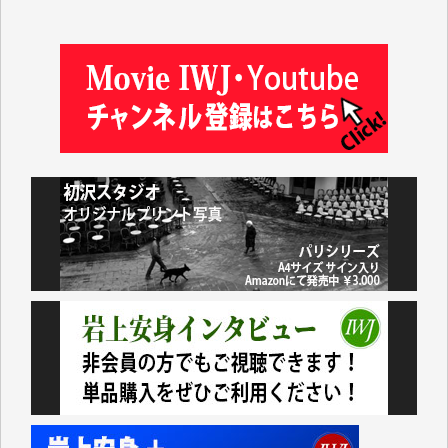
藤岡比左志 様
井出 隆太 様
小池説夫 様
アオキカナメ 様
諸般の事情によりIWJ会費払えず今は非会員です。市
民側に立つ講演会にIWJのカメラマンをよく拝見して
おります。コンテンツが失われるのはあまりにもった
いない。少しでもお役立てください。（H.O.様）
今日、僅かですがカンパしました。（T.M.様）
今日、僅かですがカンパしました。IWJの危機を乗り
切るには到底及ばない額ですが病気の妻を抱えている
私にとっては精一杯のカンパです。
かねてよりIWJが発してきた膨大な取材記事や解説記
事、そして各界の方々とのインタビューは大袈裟では
なく、極めて重要な知的財産だと思っています。
Windows7の頃はIWJの動画もRealPlayerで録画でき
て、かなりの動画をDVDに焼きこんで保存していま