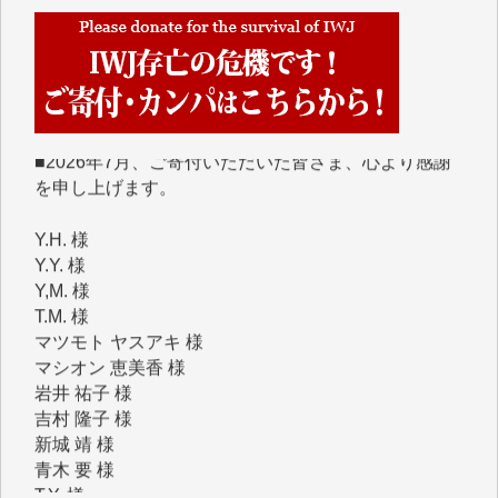
■■■■■■
■2026年7月、ご寄付いただいた皆さま、心より感謝
を申し上げます。
Y.H. 様
Y.Y. 様
Y,M. 様
T.M. 様
マツモト ヤスアキ 様
マシオン 恵美香 様
岩井 祐子 様
吉村 隆子 様
新城 靖 様
青木 要 様
T.Y. 様
K.O. 様
Y.S. 様
Y.N. 様