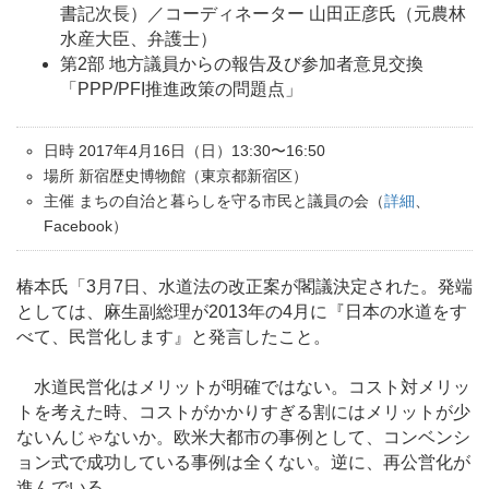
書記次長）／コーディネーター 山田正彦氏（元農林
水産大臣、弁護士）
第2部 地方議員からの報告及び参加者意見交換
「PPP/PFI推進政策の問題点」
日時 2017年4月16日（日）13:30〜16:50
場所 新宿歴史博物館（東京都新宿区）
主催 まちの自治と暮らしを守る市民と議員の会
（
詳細
、
Facebook）
椿本氏「3月7日、水道法の改正案が閣議決定された。発端
としては、麻生副総理が2013年の4月に『日本の水道をす
べて、民営化します』と発言したこと。
水道民営化はメリットが明確ではない。コスト対メリッ
トを考えた時、コストがかかりすぎる割にはメリットが少
ないんじゃないか。欧米大都市の事例として、コンベンシ
ョン式で成功している事例は全くない。逆に、再公営化が
進んでいる。