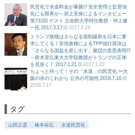
民営化で水道料金が暴騰!? 安全管理と監督強
化にも限界が～岩上安身によるインタビュー
第732回 ゲスト 立命館大学特任教授・仲上健
一氏 2017.3.17
2017.3.23
トランプ政権はさらなる規制緩和を日本に要
求してくる！安倍政権によるTPP強行採決は
「さらなる国益を差し出す」服従の意思表明!?
～鈴木宣弘東大大学院教授がトランプの正体
を見抜く！ 2017.1.21
2017.1.23
ちょっと待って！その「水道」の民営化 〜大
阪の水のこれから 公共の可能性 2016.7.16
2016.7.17
タグ
山田正彦
椿本祐弘
水道民営化