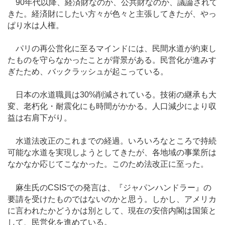
90年代以降、経済財なのか、公共財なのか、議論されて
きた。経済財にしたい方々が色々と主張してきたが、やっ
ぱり水は人権。
パリの再公営化に至るマインドには、民間水道が約束し
たものを守らなかったことが背景がある。民営化が進みす
ぎたため、バックラッシュが起こっている。
日本の水道職員は30%削減されている。技術の継承も大
変、老朽化・耐震化にも時間がかかる。人口減少により収
益は右肩下がり。
水道法改正のこれまでの経過。いろいろなところで持続
可能な水道を実現しようとしてきたが、各地域の事業所は
なかなか応じてこなかった。このため法改正に至った。
麻生氏のCSISでの発言は、『ジャパンハンドラー』の
要請を受けたものではないのかと思う。しかし、アメリカ
に言われたかどうかは別として、現在の安倍内閣は国策と
して、民営化を進めている。