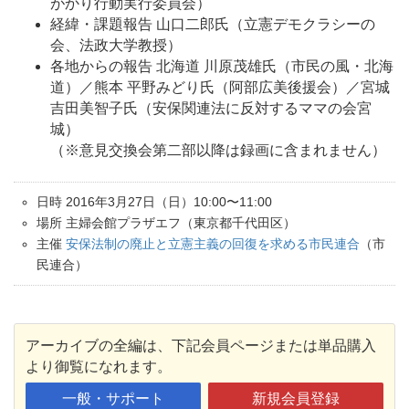
がかり行動実行委員会）
経緯・課題報告 山口二郎氏（立憲デモクラシーの
会、法政大学教授）
各地からの報告 北海道 川原茂雄氏（市民の風・北海
道）／熊本 平野みどり氏（阿部広美後援会）／宮城
吉田美智子氏（安保関連法に反対するママの会宮
城）
（※意見交換会第二部以降は録画に含まれません）
日時 2016年3月27日（日）10:00〜11:00
場所 主婦会館プラザエフ（東京都千代田区
）
主催
安保法制の廃止と立憲主義の回復を求める市民連合
（市
民連合）
アーカイブの全編は、下記会員ページまたは単品購入
より御覧になれます。
一般・サポート
新規会員登録