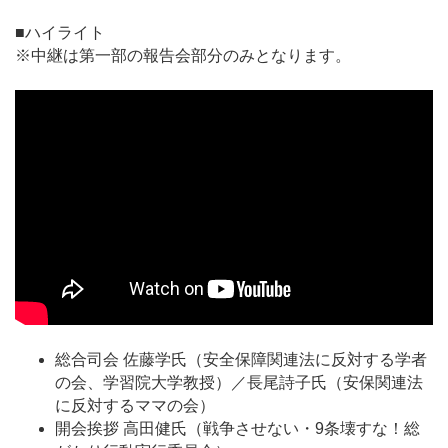
■ハイライト
※中継は第一部の報告会部分のみとなります。
総合司会 佐藤学氏（安全保障関連法に反対する学者
の会、学習院大学教授）／長尾詩子氏（安保関連法
に反対するママの会）
開会挨拶 高田健氏（戦争させない・9条壊すな！総