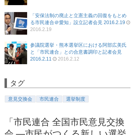
「安保法制の廃止と立憲主義の回復をもとめ
る市民連合＠愛知」設立記者会見 2016.2.19
2016.2.19
参議院選挙・熊本選挙区における阿部広美氏
と「市民連合」との合意書調印と記者会見
2016.2.11
2016.2.12
タグ
意見交換会
市民連合
選挙制度
「市民連合 全国市民意見交換
会 ―市民がつくる新しい選挙