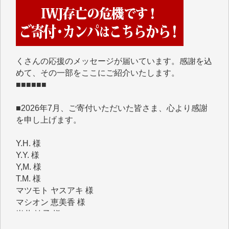
■■■■■■
IWJには、ご寄付・カンパをいただいた方々より、た
くさんの応援のメッセージが届いています。感謝を込
めて、その一部をここにご紹介いたします。
■■■■■■
■2026年7月、ご寄付いただいた皆さま、心より感謝
を申し上げます。
Y.H. 様
Y.Y. 様
Y,M. 様
T.M. 様
マツモト ヤスアキ 様
マシオン 恵美香 様
岩井 祐子 様
吉村 隆子 様
新城 靖 様
青木 要 様