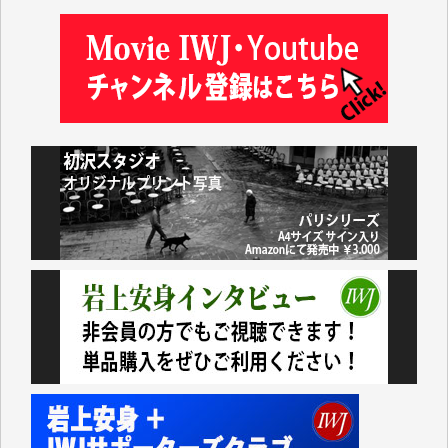
井出 隆太 様
及川昭男 様
岩井祐子 様
藤田英之 様
藤岡比左志 様
井出 隆太 様
小池説夫 様
アオキカナメ 様
諸般の事情によりIWJ会費払えず今は非会員です。市
民側に立つ講演会にIWJのカメラマンをよく拝見して
おります。コンテンツが失われるのはあまりにもった
いない。少しでもお役立てください。（H.O.様）
今日、僅かですがカンパしました。（T.M.様）
今日、僅かですがカンパしました。IWJの危機を乗り
切るには到底及ばない額ですが病気の妻を抱えている
私にとっては精一杯のカンパです。