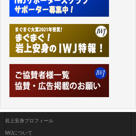
かねてよりIWJが発してきた膨大な取材記事や解説記
事、そして各界の方々とのインタビューは大袈裟では
なく、極めて重要な知的財産だと思っています。
Windows7の頃はIWJの動画もRealPlayerで録画でき
て、かなりの動画をDVDに焼きこんで保存していま
した。
しかし、それが出来なくなって以降はExcelなどを使
ってハイパーリンクを張り、重要と思われる記事にい
つでも簡単にアクセスできるようにして来ました。し
かし、それができるのもコンテンツがサーバーに保存
されているからこそのことであり、そのサーバーが使
えなくなってしまえば二度と視ることが出来なくなっ
てしまいます。
「何とかしなければ、何とかしてほしい。」と思いな
がらも前述した事情でどうにもならない自分の非力に
歯ぎしりするばかりです。（T.M.様）
いつもまともな報道、ありがとうございます。（新城
岩上安身プロフィール
靖 様）
IWJについて