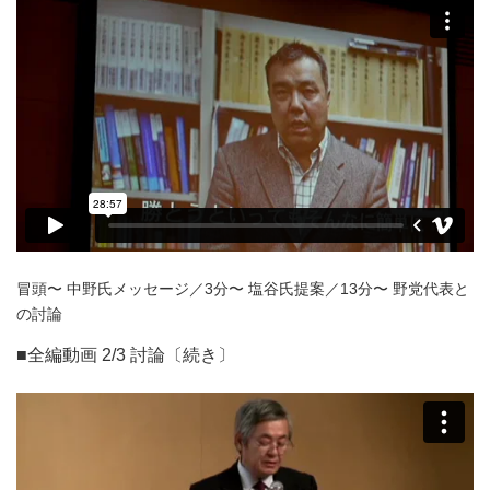
冒頭〜 中野氏メッセージ／3分〜 塩谷氏提案／13分〜 野党代表と
の討論
■全編動画 2/3 討論〔続き〕