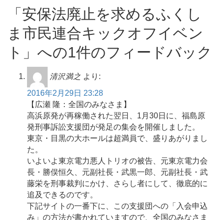
「安保法廃止を求めるふくし
ま市民連合キックオフイベン
ト」への1件のフィードバック
清沢満之
より:
2016年2月29日 23:28
【広瀬 隆：全国のみなさま】
高浜原発が再稼働された翌日、1月30日に、福島原
発刑事訴訟支援団が発足の集会を開催しました。
東京・目黒の大ホールは超満員で、盛りあがりまし
た。
いよいよ東京電力悪人トリオの被告、元東京電力会
長・勝俣恒久、元副社長・武黒一郎、元副社長・武
藤栄を刑事裁判にかけ、さらし者にして、徹底的に
追及できるのです。
下記サイトの一番下に、この支援団への「入会申込
み」の方法が書かれていますので、全国のみなさま