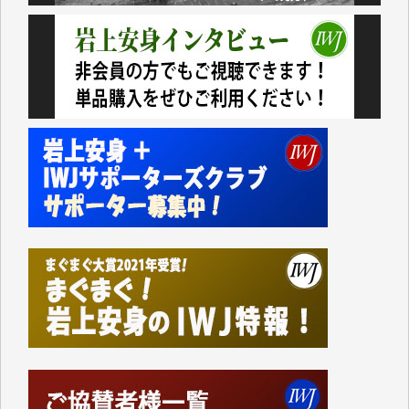
おります。コンテンツが失われるのはあまりにもった
いない。少しでもお役立てください。（H.O.様）
今日、僅かですがカンパしました。（T.M.様）
今日、僅かですがカンパしました。IWJの危機を乗り
切るには到底及ばない額ですが病気の妻を抱えている
私にとっては精一杯のカンパです。
かねてよりIWJが発してきた膨大な取材記事や解説記
事、そして各界の方々とのインタビューは大袈裟では
なく、極めて重要な知的財産だと思っています。
Windows7の頃はIWJの動画もRealPlayerで録画でき
て、かなりの動画をDVDに焼きこんで保存していま
した。
しかし、それが出来なくなって以降はExcelなどを使
ってハイパーリンクを張り、重要と思われる記事にい
つでも簡単にアクセスできるようにして来ました。し
かし、それができるのもコンテンツがサーバーに保存
されているからこそのことであり、そのサーバーが使
えなくなってしまえば二度と視ることが出来なくなっ