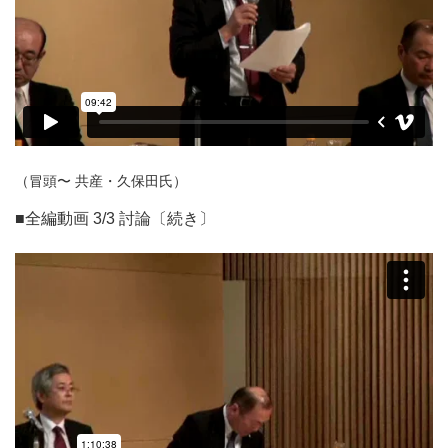
（冒頭〜 共産・久保田氏）
■全編動画 3/3 討論〔続き〕