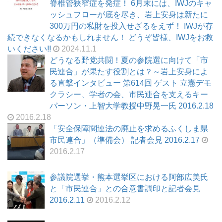
脊椎管狭窄症を発症！ 6月末には、IWJのキャ
ッシュフローが底を尽き、岩上安身は新たに
300万円の私財を投入せざるをえず！ IWJが存
続できなくなるかもしれません！ どうぞ皆様、IWJをお救
いください!!
2024.11.1
どうなる野党共闘！夏の参院選に向けて「市
民連合」が果たす役割とは？～岩上安身によ
る直撃インタビュー 第614回 ゲスト 立憲デモ
クラシー、学者の会、市民連合を支えるキー
パーソン・上智大学教授中野晃一氏 2016.2.18
2016.2.18
「安全保障関連法の廃止を求めるふくしま県
市民連合」（準備会） 記者会見 2016.2.17
2016.2.17
参議院選挙・熊本選挙区における阿部広美氏
と「市民連合」との合意書調印と記者会見
2016.2.11
2016.2.12