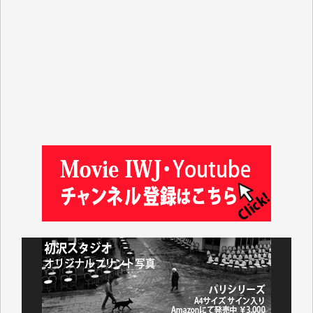
マシオン恵美香 様
平野智生 様
山本賢二 様
吉住俊昭 様
徳山匡 様
金 盛起 様
塩川 晃平 様
松本益美 様
井出 隆太 様
及川昭男 様
岩井祐子 様
藤田英之 様
藤岡比左志 様
井出 隆太 様
小池説夫 様
アオキカナメ 様
諸般の事情によりIWJ会費払えず今は非会員です。市
民側に立つ講演会にIWJのカメラマンをよく拝見して