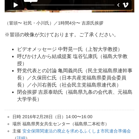
（冒頭〜 社民・小川氏）／1時間4分〜 吉原氏挨拶
※冒頭の映像が欠けております。ご了承ください。
ビデオメッセージ 中野晃一氏（上智大学教授）
呼びかけ人から結成提案 塩谷弘康氏（福島大学教
授）
野党代表との討論 亀岡義尚氏（民主党福島県連幹事
長）／久保田仁氏（日本共産党福島県委員会委員
長）／小川右善氏（社会民主党福島県連代表）
閉会挨拶 吉原泰助氏（福島県九条の会代表、元福島
大学学長）
日時 2016年2月28日（日）14:00〜16:00
場所 福島県男女共生センター（福島県二本松市）
主催
安全保障関連法の廃止を求めるふくしま市民連合準備会
（
詳細
）