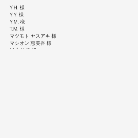
Y.Y. 様
Y,M. 様
T.M. 様
マツモト ヤスアキ 様
マシオン 恵美香 様
岩井 祐子 様
吉村 隆子 様
新城 靖 様
青木 要 様
T.Y. 様
K.O. 様
Y.S. 様
Y.N. 様
y.m. 様
R.N. 様
J.M. 様
T.N. 様
Y.T. 様
T.K. 様
ASAKO TAKAESU 様