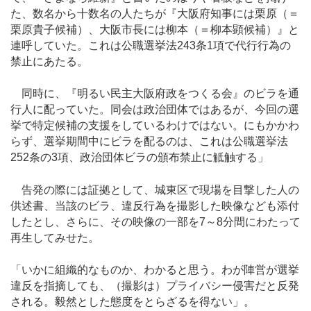
た、数名から十数名の人たちが『大阪府知事には栗原（＝
栗原貴子候補）、大阪市長には柳本（＝柳本顕候補）』と
連呼していた。これは公職選挙法243条1項で代行行為の
禁止にあたる。
同時に、『明るい民主大阪府政をつくる会』のビラを通
行人に配っていた。同会は政治団体ではあるが、今回の選
挙で特定候補の支援をしているわけではない。にもかかわ
らず、選挙期間中にビラを配るのは、これは公職選挙法
252条の3項、政治団体ビラの頒布禁止に觝触する」
告発の際には証拠として、城東区で現場を目撃した人の
供述書、当該のビラ、違反行為を撮影した映像なども添付
したとし、さらに、その映像の一部を7～8分間にわたって
再生してみせた。
「いかに組織的なものか、わかると思う。わが陣営が選挙
違反を指摘しても、（撮影は）プライバシー侵害だと反発
される。毅然とした態度をとらざるを得ない」。