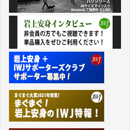
今日、僅かですがカンパしました。（T.M.様）
今日、僅かですがカンパしました。IWJの危機を乗り
切るには到底及ばない額ですが病気の妻を抱えている
私にとっては精一杯のカンパです。
かねてよりIWJが発してきた膨大な取材記事や解説記
事、そして各界の方々とのインタビューは大袈裟では
なく、極めて重要な知的財産だと思っています。
Windows7の頃はIWJの動画もRealPlayerで録画でき
て、かなりの動画をDVDに焼きこんで保存していま
した。
しかし、それが出来なくなって以降はExcelなどを使
ってハイパーリンクを張り、重要と思われる記事にい
つでも簡単にアクセスできるようにして来ました。し
かし、それができるのもコンテンツがサーバーに保存
されているからこそのことであり、そのサーバーが使
えなくなってしまえば二度と視ることが出来なくなっ
てしまいます。