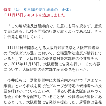
特集
「ゆ」党再編の要!? 維新の「正体」
※11月15日テキストを追加しました！
「この選挙違反は組織的で、注意にも耳を貸さず、悪質
で目に余る。以後も同様の行為が続くようであれば、さら
に告発を追加していく」
11月22日投開票となる大阪府知事選挙と大阪市長選挙
の「大阪ダブル選」において、公職選挙法違反が横行して
いるとして、大阪維新の会選挙対策本部長の今井豊氏ら
が、2015年11月13日、大阪府警に告発を行い、その内容
について、大阪維新の会本部で記者会見を行った。
今井氏らは、選挙期間中に大阪府内の各地で「さよなら
維新」という看板を掲げたグループが特定の候補者への投
票を呼びかけていることや、「明るい民主大阪府政をつく
る会」のビラを配布していることが、公職選挙法違反にあ
たるとして、大阪府警に告発状を提出した。府警側は告発