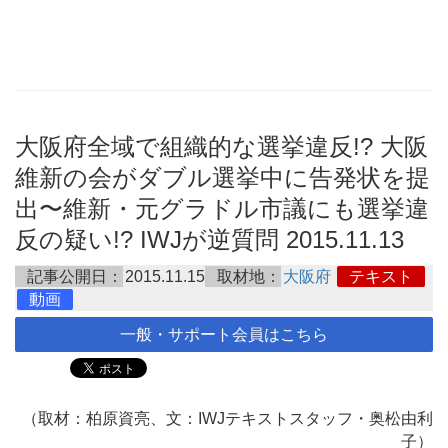
大阪府全域で組織的な選挙違反!? 大阪
維新の会がダブル選挙中に告発状を提
出〜維新・元グラドル市議にも選挙違
反の疑い!? IWJが逆質問 2015.11.13
記事公開日：
2015.11.15
取材地：
大阪府
テキスト
動画
一般・サポート会員はこちら
（取材：柏原資亮、文：IWJテキストスタッフ・奥松由利
子）