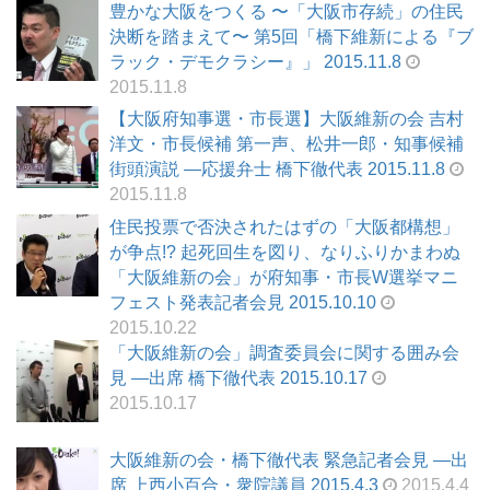
豊かな大阪をつくる 〜「大阪市存続」の住民
決断を踏まえて〜 第5回「橋下維新による『ブ
ラック・デモクラシー』」 2015.11.8
2015.11.8
【大阪府知事選・市長選】大阪維新の会 吉村
洋文・市長候補 第一声、松井一郎・知事候補
街頭演説 ―応援弁士 橋下徹代表 2015.11.8
2015.11.8
住民投票で否決されたはずの「大阪都構想」
が争点!? 起死回生を図り、なりふりかまわぬ
「大阪維新の会」が府知事・市長W選挙マニ
フェスト発表記者会見 2015.10.10
2015.10.22
「大阪維新の会」調査委員会に関する囲み会
見 ―出席 橋下徹代表 2015.10.17
2015.10.17
大阪維新の会・橋下徹代表 緊急記者会見 —出
席 上西小百合・衆院議員 2015.4.3
2015.4.4