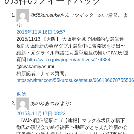
の3件のフィードバック
@55kurosukeさん（ツイッターのご意見）
よ
り:
2015年11月16日 19:57
2015/11/13 【大阪】 大阪府全域で組織的な選挙違
反⁉︎ 大阪維新の会がダブル選挙中に告発状を提出〜
維新・元グラドル市議にも選挙違反の疑い⁉︎ IWJが逆
質問
http://iwj.co.jp/wj/open/archives/274884
…
@iwakamiyasumi
柏原記者、ナイス質問。
https://twitter.com/55kurosuke/status/66613667875553
返信
あのねあのね
より:
2015年11月17日 08:22
IWJの配信記事に《【速報】マック赤坂氏が橋下
徹氏の演説会で暴行被害 〜動画がとらえた維新の会