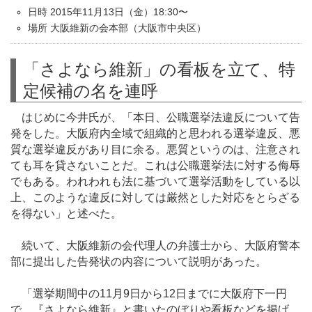
日時 2015年11月13日（金）18:30〜
場所 大阪維新の会本部（大阪市中央区）
「さよなら維新」の看板を立て、特
定候補の名を連呼
はじめに今井氏が、「本日、公職選挙法違反について告
発をした。大阪府内全域で組織的と思われる選挙違反、悪
質な選挙違反があり目に余る。悪質というのは、注意され
ても耳を貸さないことだ。これは公職選挙法に対する侮辱
でもある。われわれも法に基づいて選挙活動をしている以
上、このような違反に対しては厳然とした対応をとらざる
を得ない」と述べた。
続いて、大阪維新の会代理人の弁護士から、大阪府警本
部に提出した告発状の内容について説明があった。
「選挙期間中の11月9日から12日までに大阪府下一円
で、『さよなら維新』と書いたのぼりや看板などを掲げ