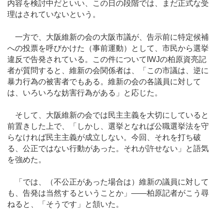
内容を検討中だといい、この日の段階では、まだ正式な受
理はされていないという。
一方で、大阪維新の会の大阪市議が、告示前に特定候補
への投票を呼びかけた（事前運動）として、市民から選挙
違反で告発されている。この件についてIWJの柏原資亮記
者が質問すると、維新の会関係者は、「この市議は、逆に
暴力行為の被害者でもある。維新の会の各議員に対して
は、いろいろな妨害行為がある」と応じた。
そして、大阪維新の会では民主主義を大切にしていると
前置きした上で、「しかし、選挙となれば公職選挙法を守
らなければ民主主義が成立しない。今回、それを打ち破
る、公正ではない行動があった。それが許せない」と語気
を強めた。
「では、（不公正があった場合は）維新の議員に対して
も、告発は当然するということか」――柏原記者がこう尋
ねると、「そうです」と頷いた。