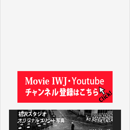
平野智生 様
山本賢二 様
吉住俊昭 様
徳山匡 様
金 盛起 様
塩川 晃平 様
松本益美 様
井出 隆太 様
及川昭男 様
岩井祐子 様
藤田英之 様
藤岡比左志 様
井出 隆太 様
小池説夫 様
アオキカナメ 様
諸般の事情によりIWJ会費払えず今は非会員です。市
民側に立つ講演会にIWJのカメラマンをよく拝見して
おります。コンテンツが失われるのはあまりにもった
いない。少しでもお役立てください。（H.O.様）