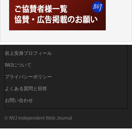
「何とかしなければ、何とかしてほしい。」と思いな
がらも前述した事情でどうにもならない自分の非力に
歯ぎしりするばかりです。（T.M.様）
いつもまともな報道、ありがとうございます。（新城
靖 様）
岩上安身プロフィール
IWJについて
プライバシーポリシー
よくある質問と回答
お問い合わせ
© IWJ Independent Web Journal