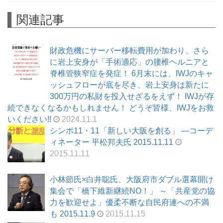
関連記事
財政危機にサーバー移転費用が加わり、さら
に岩上安身が「手術適応」の腰椎ヘルニアと
脊椎管狭窄症を発症！ 6月末には、IWJのキャ
ッシュフローが底を尽き、岩上安身は新たに
300万円の私財を投入せざるをえず！ IWJが存
続できなくなるかもしれません！ どうぞ皆様、IWJをお救
いください!!
2024.11.1
シンポ11・11「新しい大阪を創る」 ―コーデ
ィネーター 平松邦夫氏 2015.11.11
2015.11.11
小林節氏×白井聡氏、大阪府市ダブル選幕開け
集会で「橋下維新継続NO！」 ～「共産党の協
力を歓迎せよ」優柔不断な自民府連への不満
も 2015.11.9
2015.11.15