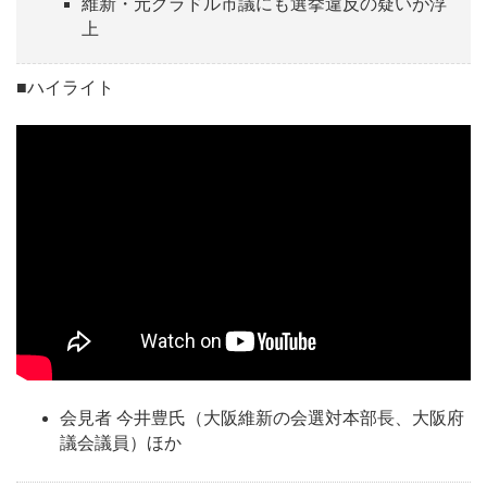
維新・元グラドル市議にも選挙違反の疑いが浮
上
■ハイライト
会見者 今井豊氏（大阪維新の会選対本部長、大阪府
議会議員）ほか