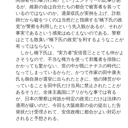
関係者らの暴力行為》というエントリーの記事があ
るが、維新の会は自分たちの都合で被害者を装って
いるのではないのか。適菜収氏が実例を上げ、詐欺
師だから嘘をつくのは当然だと指摘する“橋下氏の政
党”が警察を利用したという先入観があるが、それが
事実であるという感覚はぬぐえないのである。警察
はとても散臭い“橋下氏の政党”を利するようなことが
有ってはならない。
しかし橋下氏は、“実力者”安倍晋三ととても仲がよ
さそうなので、不当な権力を使って邪魔者を排除に
かかっても驚かない、世の中が既にナチスの時代に
なってしまっているからだ。かつて作家の田中康夫
氏も御自身が選挙に出られたときに、他の陣営がや
っていることを田中氏だけ当局に禁止されたことが
あるそうだ。全体主義国にアリがちな事では有る
が、日本の警察は何故か特定の政党にだけは法律の
適用が緩いのだ。今回も大阪維新の会の提出した告
発状だけ受理されて、安倍政権に都合がよい対応が
されると予想される。