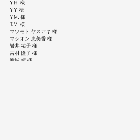
T.M. 様
マツモト ヤスアキ 様
マシオン 恵美香 様
岩井 祐子 様
吉村 隆子 様
新城 靖 様
青木 要 様
T.Y. 様
K.O. 様
Y.S. 様
Y.N. 様
y.m. 様
R.N. 様
J.M. 様
T.N. 様
Y.T. 様
T.K. 様
ASAKO TAKAESU 様
マシオン恵美香 様