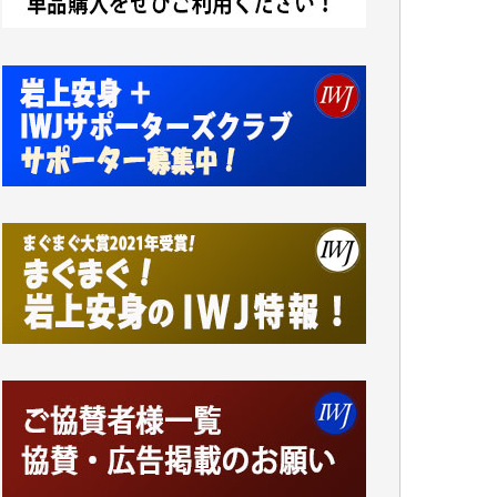
アオキカナメ 様
諸般の事情によりIWJ会費払えず今は非会員
です。市民側に立つ講演会にIWJのカメラマ
ンをよく拝見しております。コンテンツが失
われるのはあまりにもったいない。少しでも
お役立てください。（H.O.様）
今日、僅かですがカンパしました。（T.M.
様）
今日、僅かですがカンパしました。IWJの危
機を乗り切るには到底及ばない額ですが病気
の妻を抱えている私にとっては精一杯のカン
パです。
かねてよりIWJが発してきた膨大な取材記事
や解説記事、そして各界の方々とのインタビ
ューは大袈裟ではなく、極めて重要な知的財
産だと思っています。