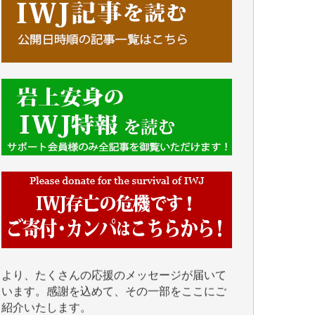
■■■■■■
IWJには、ご寄付・カンパをいただいた方々
より、たくさんの応援のメッセージが届いて
います。感謝を込めて、その一部をここにご
紹介いたします。
■■■■■■