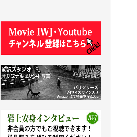
J.M. 様
T.N. 様
Y.T. 様
T.K. 様
ASAKO TAKAESU 様
マシオン恵美香 様
平野智生 様
山本賢二 様
吉住俊昭 様
徳山匡 様
金 盛起 様
塩川 晃平 様
松本益美 様
井出 隆太 様
及川昭男 様
岩井祐子 様
藤田英之 様
藤岡比左志 様
井出 隆太 様
小池説夫 様