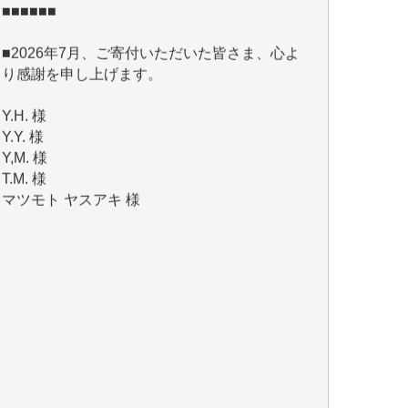
■2026年7月、ご寄付いただいた皆さま、心よ
り感謝を申し上げます。
Y.H. 様
Y.Y. 様
Y,M. 様
T.M. 様
マツモト ヤスアキ 様
マシオン 恵美香 様
岩井 祐子 様
吉村 隆子 様
新城 靖 様
青木 要 様
T.Y. 様
K.O. 様
Y.S. 様
Y.N. 様
y.m. 様
R.N. 様