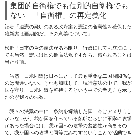
集団的自衛権でも個別的自衛権でも
ない 「自衛権」の再定義化
記者「違憲の疑いのある政府案と憲法の合憲性を確保した
維新案は画期的だ。その意義について」
松野「日本の今の憲法がある限り、行政にしても立法にし
ても当然、憲法は国の最高法規ですから、縛られることは
当たり前。
当然、日米同盟は日本にとって最も重要な二国間関係な
のは間違いない。それも加味して、現行憲法の中で、我が
国を守り、日米同盟を堅持するという中での考え方を示し
たのが我々の法案。
我々の法案の中に、条約を締結した国、今はアメリカし
かいないが、我が国を守っている船舶ならびに軍隊に攻撃
があった場合には、我が国への攻撃の蓋然性が高まるの
で、我が国への攻撃と同等にみなすということで活動でき