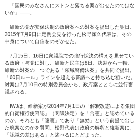
「国民のみなさんにストンと落ちる案が出せたのではな
いか」――。
維新の党が安保法制の政府案への対案を提出した翌日、
2015年7月9日に定例会見を行った松野頼久代表は、その
中身について自信をのぞかせた。
7月15日、16日に衆議院での強行採決の構えを見せてい
る政府・与党に対し、維新と民主は8日、決裂から一転、
維新の対案の一つである「領域警備法案」を共同で提出。
「60日ルール」ラインを超える審議へと持ち込む狙いだ。
対案は7月10日の特別委員会から、政府案とともに並行審
議される。
IWJは、維新案が2014年7月1日の「解釈改憲による集団
的自衛権行使容認」（閣議決定）を「合憲」と認めている
のか。それとも「違憲」であり「無効」という前提で出し
た廃案なのかを質問。松野代表は政府の解釈と維新案に、
「認識の差はある」と述べるにとどまった。