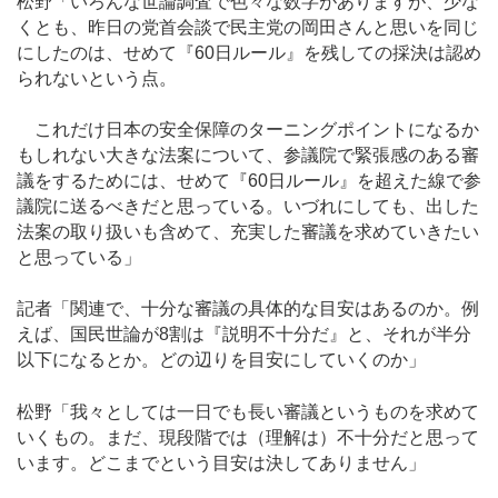
松野「いろんな世論調査で色々な数字がありますが、少な
くとも、昨日の党首会談で民主党の岡田さんと思いを同じ
にしたのは、せめて『60日ルール』を残しての採決は認め
られないという点。
これだけ日本の安全保障のターニングポイントになるか
もしれない大きな法案について、参議院で緊張感のある審
議をするためには、せめて『60日ルール』を超えた線で参
議院に送るべきだと思っている。いづれにしても、出した
法案の取り扱いも含めて、充実した審議を求めていきたい
と思っている」
記者「関連で、十分な審議の具体的な目安はあるのか。例
えば、国民世論が8割は『説明不十分だ』と、それが半分
以下になるとか。どの辺りを目安にしていくのか」
松野「我々としては一日でも長い審議というものを求めて
いくもの。まだ、現段階では（理解は）不十分だと思って
います。どこまでという目安は決してありません」