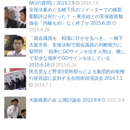
IWJの質問に 2015.7.9
2015.7.9
安保法案めぐる橋下氏のツイッターでの維新
案酷評は何だった？ ～東京組との安保政策勉
強会「内輪もめ」なく終了か 2015.6.20
2015.6.29
「国会議員を、戦場に行かせるべき」 ～橋下
大阪市長、安保法制で国会議員の判断能力に
疑問符 「戦争にGOサインを出す人間は、概し
て安全な場所でGOサインを出している」
2015.6.18
2015.6.24
民主党など野党5党幹部らによる集団的自衛権
行使容認に反対する合同街頭演説会 2014.7.1
2014.7.1
大阪維新の会 公開討論会 2012.9.9
2012.9.9