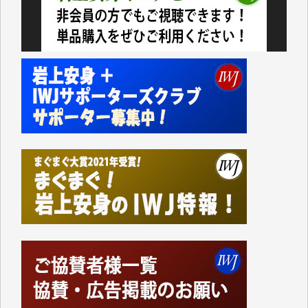
今日、僅かですがカンパしました。IWJの危機を乗り
切るには到底及ばない額ですが病気の妻を抱えている
私にとっては精一杯のカンパです。
かねてよりIWJが発してきた膨大な取材記事や解説記
事、そして各界の方々とのインタビューは大袈裟では
なく、極めて重要な知的財産だと思っています。
Windows7の頃はIWJの動画もRealPlayerで録画でき
て、かなりの動画をDVDに焼きこんで保存していま
した。
しかし、それが出来なくなって以降はExcelなどを使
ってハイパーリンクを張り、重要と思われる記事にい
つでも簡単にアクセスできるようにして来ました。し
かし、それができるのもコンテンツがサーバーに保存
されているからこそのことであり、そのサーバーが使
えなくなってしまえば二度と視ることが出来なくなっ
てしまいます。
「何とかしなければ、何とかしてほしい。」と思いな
がらも前述した事情でどうにもならない自分の非力に
歯ぎしりするばかりです。（T.M.様）