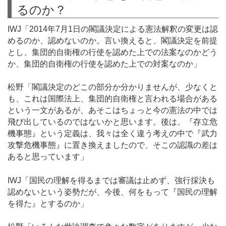
るのか？
IWJ「2014年7月1日の閣議決定による憲法解釈の変更は認
めるのか、認めないのか。言い換えると、閣議決定を前提
とし、集団的自衛権の行使を認めた上での法案なのかどう
か、集団的自衛権の行使を認めた上での対案なのか」
松野「閣議決定のどこの部分か分かりませんが、少なくと
も、これは国際法上、集団的自衛権と言われる場合がある
という一文があるが、あそこはちょっと今の憲法の中では
飛び出しているのではないかと思います。後は、『存立危
機事態』という定義は、我々は全く違う考えの中で『武力
攻撃危機事態』に置き換えましたので、そこの認識の差は
あると思っています」
IWJ「国民の理解を得るまでは審議は止めず、強行採決も
認めないという姿勢だが、今後、何をもって『国民の理解
を得た』とするのか」