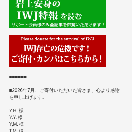
■■■■■■
IWJには、ご寄付・カンパをいただいた方々より、た
くさんの応援のメッセージが届いています。感謝を込
めて、その一部をここにご紹介いたします。
■■■■■■
■2026年7月、ご寄付いただいた皆さま、心より感謝
を申し上げます。
Y.H. 様
Y.Y. 様
Y,M. 様
T.M. 様
マツモト ヤスアキ 様
マシオン 恵美香 様