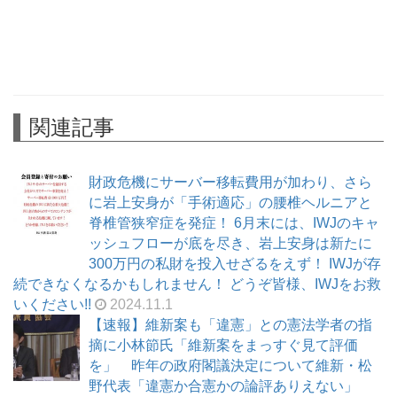
関連記事
財政危機にサーバー移転費用が加わり、さら
に岩上安身が「手術適応」の腰椎ヘルニアと
脊椎管狭窄症を発症！ 6月末には、IWJのキャ
ッシュフローが底を尽き、岩上安身は新たに
300万円の私財を投入せざるをえず！ IWJが存
続できなくなるかもしれません！ どうぞ皆様、IWJをお救
いください!!
2024.11.1
【速報】維新案も「違憲」との憲法学者の指
摘に小林節氏「維新案をまっすぐ見て評価
を」 昨年の政府閣議決定について維新・松
野代表「違憲か合憲かの論評ありえない」