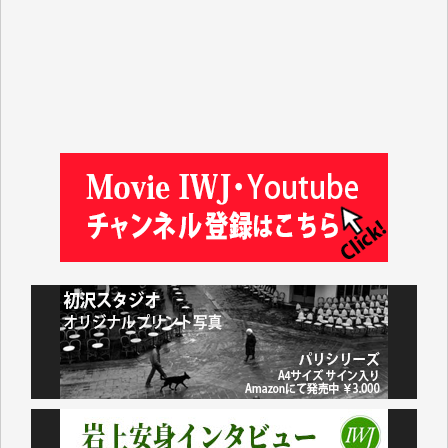
徳山匡 様
金 盛起 様
塩川 晃平 様
松本益美 様
井出 隆太 様
及川昭男 様
岩井祐子 様
藤田英之 様
藤岡比左志 様
井出 隆太 様
小池説夫 様
アオキカナメ 様
諸般の事情によりIWJ会費払えず今は非会員です。市
民側に立つ講演会にIWJのカメラマンをよく拝見して
おります。コンテンツが失われるのはあまりにもった
いない。少しでもお役立てください。（H.O.様）
今日、僅かですがカンパしました。（T.M.様）