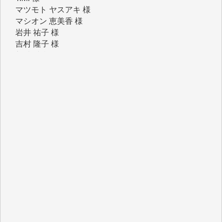
岩井 祐子 様
吉村 隆子 様
新城 靖 様
青木 要 様
T.Y. 様
K.O. 様
Y.S. 様
Y.N. 様
y.m. 様
R.N. 様
J.M. 様
T.N. 様
Y.T. 様
T.K. 様
ASAKO TAKAESU 様
マシオン恵美香 様
平野智生 様
山本賢二 様
吉住俊昭 様