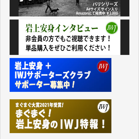
今日、僅かですがカンパしました。（T.M.様）
今日、僅かですがカンパしました。IWJの危機を乗り
切るには到底及ばない額ですが病気の妻を抱えている
私にとっては精一杯のカンパです。
かねてよりIWJが発してきた膨大な取材記事や解説記
事、そして各界の方々とのインタビューは大袈裟では
なく、極めて重要な知的財産だと思っています。
Windows7の頃はIWJの動画もRealPlayerで録画でき
て、かなりの動画をDVDに焼きこんで保存していま
した。
しかし、それが出来なくなって以降はExcelなどを使
ってハイパーリンクを張り、重要と思われる記事にい
つでも簡単にアクセスできるようにして来ました。し
かし、それができるのもコンテンツがサーバーに保存
されているからこそのことであり、そのサーバーが使
えなくなってしまえば二度と視ることが出来なくなっ
てしまいます。