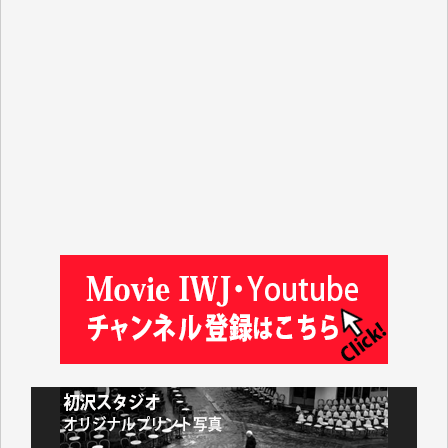
平野智生 様
山本賢二 様
吉住俊昭 様
徳山匡 様
金 盛起 様
塩川 晃平 様
松本益美 様
井出 隆太 様
及川昭男 様
岩井祐子 様
藤田英之 様
藤岡比左志 様
井出 隆太 様
小池説夫 様
アオキカナメ 様
諸般の事情によりIWJ会費払えず今は非会員です。市
民側に立つ講演会にIWJのカメラマンをよく拝見して
おります。コンテンツが失われるのはあまりにもった
いない。少しでもお役立てください。（H.O.様）