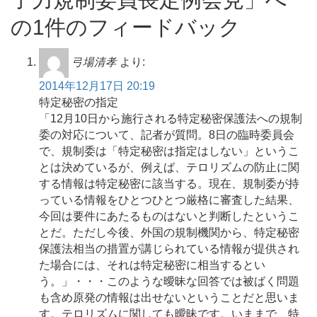
の1件のフィードバック
弓場清孝
より:
2014年12月17日 20:19
特定秘密の指定
「12月10日から施行される特定秘密保護法への規制
委の対応について、記者が質問。8日の臨時委員会
で、規制委は「特定秘密は指定はしない」というこ
とは決めているが、例えば、テロリズムの防止に関
する情報は特定秘密に該当する。現在、規制委が持
っている情報をひとつひとつ厳格に審査した結果、
今回は要件にあたるものはないと判断したというこ
とだ。ただし今後、外国の規制機関から、特定秘密
保護法相当の措置が講じられている情報が提供され
た場合には、それは特定秘密に相当するとい
う。」・・・このような曖昧な回答では被ばく問題
も含め原発の情報は出せないということだと思いま
す。テロリズムに関しても曖昧です。いままで、特