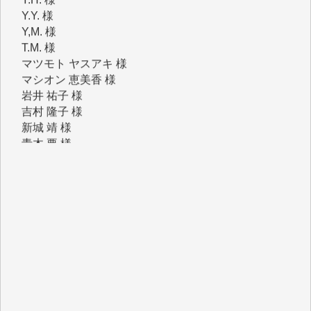
T.M. 様
マツモト ヤスアキ 様
マシオン 恵美香 様
岩井 祐子 様
吉村 隆子 様
新城 靖 様
青木 要 様
T.Y. 様
K.O. 様
Y.S. 様
Y.N. 様
y.m. 様
R.N. 様
J.M. 様
T.N. 様
Y.T. 様
T.K. 様
ASAKO TAKAESU 様
マシオン恵美香 様