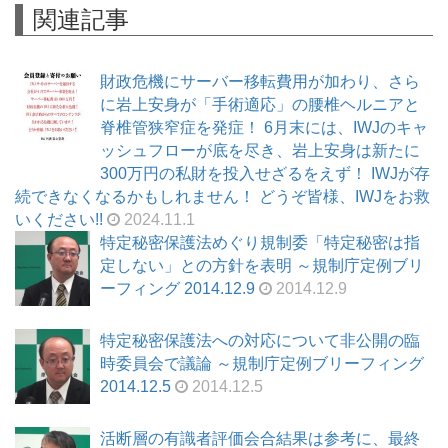
関連記事
財政危機にサーバー移転費用が加わり、さら
に岩上安身が「手術適応」の腰椎ヘルニアと
脊椎管狭窄症を発症！ 6月末には、IWJのキャ
ッシュフローが底を尽き、岩上安身は新たに
300万円の私財を投入せざるをえず！ IWJが存
続できなくなるかもしれません！ どうぞ皆様、IWJをお救
いください!!
2024.11.1
特定秘密保護法めぐり規制委「特定秘密は指
定しない」との方針を表明 ～規制庁定例ブリ
ーフィング 2014.12.9
2014.12.9
特定秘密保護法への対応について非公開の臨
時委員会で議論 ～規制庁定例ブリーフィング
2014.12.5
2014.12.5
活断層の有識者評価会合結果は参考に、最終