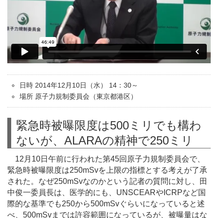
日時 2014年12月10日（水） 14：30～
場所 原子力規制委員会（東京都港区）
緊急時被曝限度は500ミリでも構わ
ないが、ALARAの精神で250ミリ
12月10日午前に行われた第45回原子力規制委員会で、
緊急時被曝限度は250mSvを上限の指標とする考えが了承
された。なぜ250mSvなのかという記者の質問に対し、田
中俊一委員長は、医学的にも、UNSCEARやICRPなど国
際的な基準でも250から500mSvぐらいになっていると述
べ、500mSvまでは許容範囲になっているが、被曝量はな