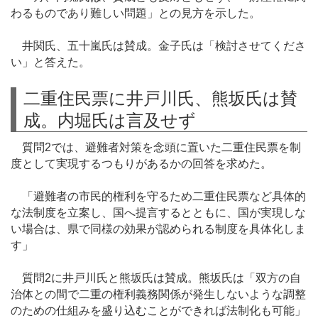
わるものであり難しい問題」との見方を示した。
井関氏、五十嵐氏は賛成。金子氏は「検討させてくださ
い」と答えた。
二重住民票に井戸川氏、熊坂氏は賛
成。内堀氏は言及せず
質問2では、避難者対策を念頭に置いた二重住民票を制
度として実現するつもりがあるかの回答を求めた。
「避難者の市民的権利を守るため二重住民票など具体的
な法制度を立案し、国へ提言するとともに、国が実現しな
い場合は、県で同様の効果が認められる制度を具体化しま
す」
質問2に井戸川氏と熊坂氏は賛成。熊坂氏は「双方の自
治体との間で二重の権利義務関係が発生しないような調整
のための仕組みを盛り込むことができれば法制化も可能」