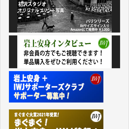
諸般の事情によりIWJ会費払えず今は非会員です。市
民側に立つ講演会にIWJのカメラマンをよく拝見して
おります。コンテンツが失われるのはあまりにもった
いない。少しでもお役立てください。（H.O.様）
今日、僅かですがカンパしました。（T.M.様）
今日、僅かですがカンパしました。IWJの危機を乗り
切るには到底及ばない額ですが病気の妻を抱えている
私にとっては精一杯のカンパです。
かねてよりIWJが発してきた膨大な取材記事や解説記
事、そして各界の方々とのインタビューは大袈裟では
なく、極めて重要な知的財産だと思っています。
Windows7の頃はIWJの動画もRealPlayerで録画でき
て、かなりの動画をDVDに焼きこんで保存していま
した。
しかし、それが出来なくなって以降はExcelなどを使
ってハイパーリンクを張り、重要と思われる記事にい