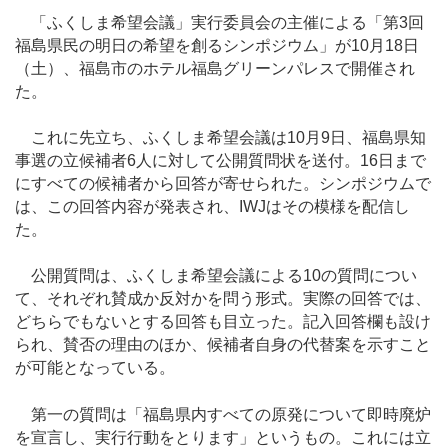
「ふくしま希望会議」実行委員会の主催による「第3回
福島県民の明日の希望を創るシンポジウム」が10月18日
（土）、福島市のホテル福島グリーンパレスで開催され
た。
これに先立ち、ふくしま希望会議は10月9日、福島県知
事選の立候補者6人に対して公開質問状を送付。16日まで
にすべての候補者から回答が寄せられた。シンポジウムで
は、この回答内容が発表され、IWJはその模様を配信し
た。
公開質問は、ふくしま希望会議による10の質問につい
て、それぞれ賛成か反対かを問う形式。実際の回答では、
どちらでもないとする回答も目立った。記入回答欄も設け
られ、賛否の理由のほか、候補者自身の代替案を示すこと
が可能となっている。
第一の質問は「福島県内すべての原発について即時廃炉
を宣言し、実行行動をとります」というもの。これには立