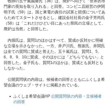
牧師の五十嵐義隆氏（36）は、廃炉へ向けて「世界的専
門家の英知を取り入れる」と回答。コンビニ店経営の伊関
明子氏（59）は、国と東電の責任の試算と賠償についてあ
らためてスタートさせるとし、建設会社社長の金子芳尚氏
（58）は「これだけひどい目にあった県民の立場として、
廃炉は当然」と回答した。
内堀氏は、質問1のほかはすべて、賛成か反対かに明確
な立場を示さなかった。一方、井戸川氏、熊坂氏、井関氏
は全ての質問に賛成と答えた。五十嵐氏は、質問1、5、
6、8、9、10に賛成、そのほかには「どちらでもない」と
回答した。金子氏も、質問1のほかは、賛成とも反対とも
しなかった。
公開質問状の内容は、候補者の回答とともにふくしま希
望会議のウェブ・サイトに掲載されている。
ふくしま希望会議HP
公開質問状の内容・立候補者
の回答