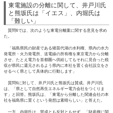
東電施設の分離に関して、井戸川氏
と熊坂氏は「イエス」、内堀氏は
「難しい」
質問6では、次のような東電分離案に関する意見を求め
た。
「福島県民の財産である猪苗代湖の水利権、県内の水力
発電所・火力発電所、送電線の所有権を東京電力から分離
させ、たとえ電力を首都圏へ供給してもそれに見合った税
収が県民に還元されるよう県内に本社を置く会社設立をさ
せるべく県として具体的に行動します」
質問6に対して、井戸川氏と熊坂氏は賛成。井戸川氏
は、「県として自然再生エネルギー電力会社をつくりま
す」と回答。熊坂氏は、「東電から分離した関連会社の本
社を福島県に置くという発想は素晴らしい」と答えた。
一方、内堀氏は、賛成とも反対ともせず、「財産権に関