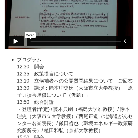
プログラム
12:30 開会
12:35 政策提言について
13:10 立候補者への公開質問結果について ご回答
13:30 講演：除本理史氏（大阪市立大学教授）「原
子力損害賠償について（仮題）」
13:50 総合討論
・登壇者(予定) / 藤本典嗣（福島大学准教授）/ 除本
理史（大阪市立大学教授）/ 西尾正道（北海道がんセ
ンター名誉院長）/ 飯田哲也（環境エネルギー政策研
究所所長）/ 植田和弘（京都大学教授）
15:00 閉会