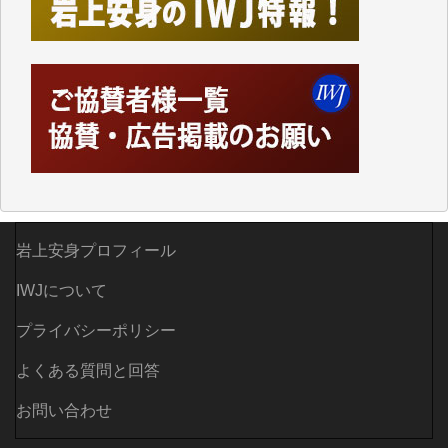
つでも簡単にアクセスできるようにして来ました。し
かし、それができるのもコンテンツがサーバーに保存
されているからこそのことであり、そのサーバーが使
えなくなってしまえば二度と視ることが出来なくなっ
てしまいます。
「何とかしなければ、何とかしてほしい。」と思いな
がらも前述した事情でどうにもならない自分の非力に
歯ぎしりするばかりです。（T.M.様）
いつもまともな報道、ありがとうございます。（新城
靖 様）
岩上安身プロフィール
IWJについて
プライバシーポリシー
よくある質問と回答
お問い合わせ