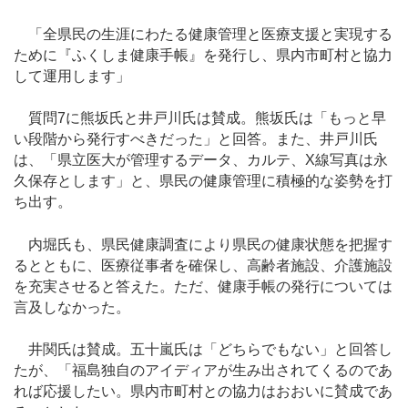
「全県民の生涯にわたる健康管理と医療支援と実現する
ために『ふくしま健康手帳』を発行し、県内市町村と協力
して運用します」
質問7に熊坂氏と井戸川氏は賛成。熊坂氏は「もっと早
い段階から発行すべきだった」と回答。また、井戸川氏
は、「県立医大が管理するデータ、カルテ、X線写真は永
久保存とします」と、県民の健康管理に積極的な姿勢を打
ち出す。
内堀氏も、県民健康調査により県民の健康状態を把握す
るとともに、医療従事者を確保し、高齢者施設、介護施設
を充実させると答えた。ただ、健康手帳の発行については
言及しなかった。
井関氏は賛成。五十嵐氏は「どちらでもない」と回答し
たが、「福島独自のアイディアが生み出されてくるのであ
れば応援したい。県内市町村との協力はおおいに賛成であ