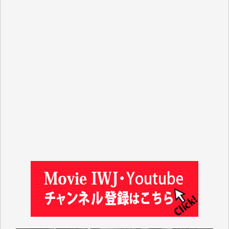
T.N. 様
Y.T. 様
T.K. 様
ASAKO TAKAESU 様
マシオン恵美香 様
平野智生 様
山本賢二 様
吉住俊昭 様
徳山匡 様
金 盛起 様
塩川 晃平 様
松本益美 様
井出 隆太 様
及川昭男 様
岩井祐子 様
藤田英之 様
藤岡比左志 様
井出 隆太 様
小池説夫 様
アオキカナメ 様