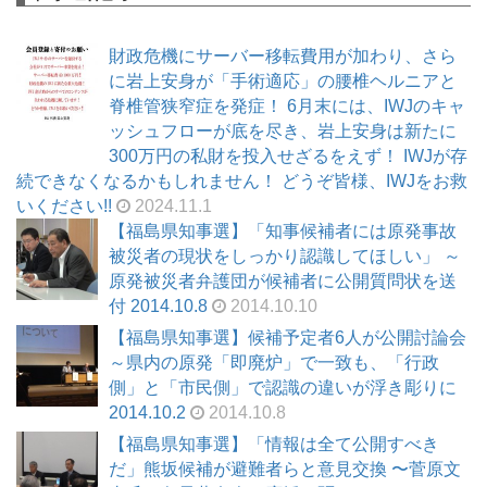
財政危機にサーバー移転費用が加わり、さら
に岩上安身が「手術適応」の腰椎ヘルニアと
脊椎管狭窄症を発症！ 6月末には、IWJのキャ
ッシュフローが底を尽き、岩上安身は新たに
300万円の私財を投入せざるをえず！ IWJが存
続できなくなるかもしれません！ どうぞ皆様、IWJをお救
いください!!
2024.11.1
【福島県知事選】「知事候補者には原発事故
被災者の現状をしっかり認識してほしい」 ～
原発被災者弁護団が候補者に公開質問状を送
付 2014.10.8
2014.10.10
【福島県知事選】候補予定者6人が公開討論会
～県内の原発「即廃炉」で一致も、「行政
側」と「市民側」で認識の違いが浮き彫りに
2014.10.2
2014.10.8
【福島県知事選】「情報は全て公開すべき
だ」熊坂候補が避難者らと意見交換 〜菅原文