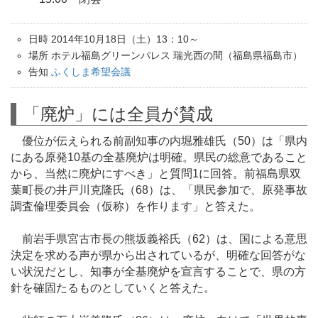
日時 2014年10月18日（土）13：10～
場所 ホテル福島グリーンパレス 瑞光西の間（福島県福島市）
告知
ふくしま希望会議
「廃炉」には全員が賛成
優位が伝えられる前副知事の内堀雅雄氏（50）は「県内
にある原発10基の全基廃炉は明確。県民の総意であること
から、当然に廃炉にすべき」と質問1に回答。前福島県双
葉町長の井戸川克隆氏（68）は、「県民参加で、原発事故
調査倫理委員会（仮称）を作ります」と答えた。
前岩手県宮古市長の熊坂義裕氏（62）は、国による意思
決定を求める声が県から出されているが、明確な回答がな
い状況だとし、知事が全基廃炉を宣言することで、県の方
針を確固たるものとしていくと答えた。