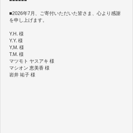
を申し上げます。
Y.H. 様
Y.Y. 様
Y,M. 様
T.M. 様
マツモト ヤスアキ 様
マシオン 恵美香 様
岩井 祐子 様
吉村 隆子 様
新城 靖 様
青木 要 様
T.Y. 様
K.O. 様
Y.S. 様
Y.N. 様
y.m. 様
R.N. 様
J.M. 様