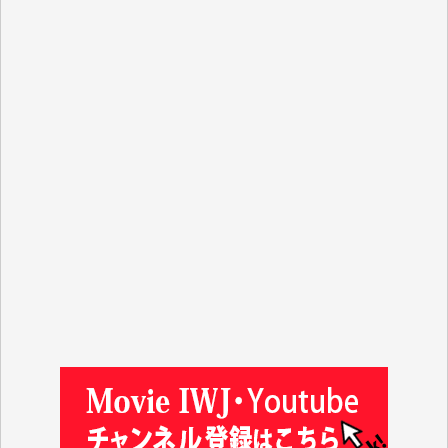
R.N. 様
J.M. 様
T.N. 様
Y.T. 様
T.K. 様
ASAKO TAKAESU 様
マシオン恵美香 様
平野智生 様
山本賢二 様
吉住俊昭 様
徳山匡 様
金 盛起 様
塩川 晃平 様
松本益美 様
井出 隆太 様
及川昭男 様
岩井祐子 様
藤田英之 様
藤岡比左志 様