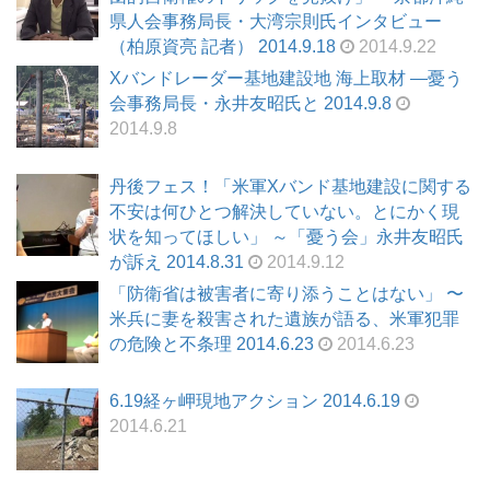
県人会事務局長・大湾宗則氏インタビュー
（柏原資亮 記者） 2014.9.18
2014.9.22
Xバンドレーダー基地建設地 海上取材 ―憂う
会事務局長・永井友昭氏と 2014.9.8
2014.9.8
丹後フェス！「米軍Xバンド基地建設に関する
不安は何ひとつ解決していない。とにかく現
状を知ってほしい」 ～「憂う会」永井友昭氏
が訴え 2014.8.31
2014.9.12
「防衛省は被害者に寄り添うことはない」 〜
米兵に妻を殺害された遺族が語る、米軍犯罪
の危険と不条理 2014.6.23
2014.6.23
6.19経ヶ岬現地アクション 2014.6.19
2014.6.21