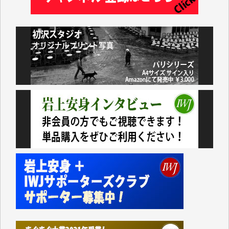
井出 隆太 様
小池説夫 様
アオキカナメ 様
諸般の事情によりIWJ会費払えず今は非会員です。市
民側に立つ講演会にIWJのカメラマンをよく拝見して
おります。コンテンツが失われるのはあまりにもった
いない。少しでもお役立てください。（H.O.様）
今日、僅かですがカンパしました。（T.M.様）
今日、僅かですがカンパしました。IWJの危機を乗り
切るには到底及ばない額ですが病気の妻を抱えている
私にとっては精一杯のカンパです。
かねてよりIWJが発してきた膨大な取材記事や解説記
事、そして各界の方々とのインタビューは大袈裟では
なく、極めて重要な知的財産だと思っています。
Windows7の頃はIWJの動画もRealPlayerで録画でき
て、かなりの動画をDVDに焼きこんで保存していま
した。