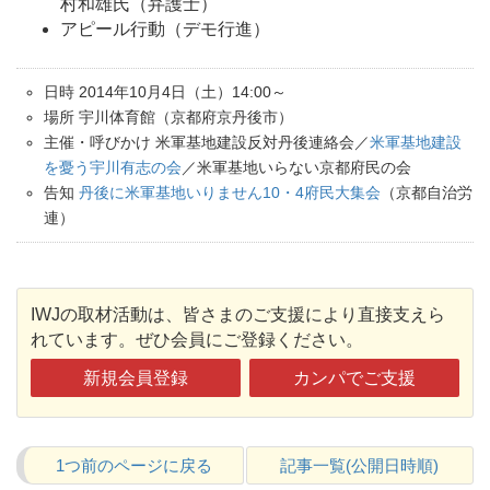
村和雄氏（弁護士）
アピール行動（デモ行進）
日時 2014年10月4日（土）14:00～
場所 宇川体育館（京都府京丹後市）
主催・呼びかけ 米軍基地建設反対丹後連絡会／
米軍基地建設
を憂う宇川有志の会
／米軍基地いらない京都府民の会
告知
丹後に米軍基地いりません10・4府民大集会
（京都自治労
連）
IWJの取材活動は、皆さまのご支援により直接支えら
れています。ぜひ会員にご登録ください。
新規会員登録
カンパでご支援
1つ前のページに戻る
記事一覧(公開日時順)