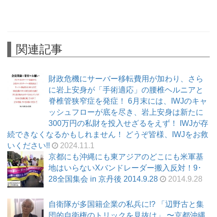
関連記事
財政危機にサーバー移転費用が加わり、さら
に岩上安身が「手術適応」の腰椎ヘルニアと
脊椎管狭窄症を発症！ 6月末には、IWJのキャ
ッシュフローが底を尽き、岩上安身は新たに
300万円の私財を投入せざるをえず！ IWJが存
続できなくなるかもしれません！ どうぞ皆様、IWJをお救
いください!!
2024.11.1
京都にも沖縄にも東アジアのどこにも米軍基
地はいらないXバンドレーダー搬入反対！9･
28全国集会 in 京丹後 2014.9.28
2014.9.28
自衛隊が多国籍企業の私兵に!? 「辺野古と集
団的自衛権のトリックを見抜け」 〜京都沖縄