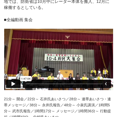
地では、防衛省は10月中にレーダー本体を搬入、12月に
稼働するとしている。
■全編動画 集会
21分～ 開会／22分～ 石井氏あいさつ／28分～ 連帯あいさつ・連
帯メッセージ／38分～ 永井氏報告／48分～ 小泉氏講演／1時間5
分～ 武市氏報告／1時間17分～ メッセージ／1時間36分～ 行動提