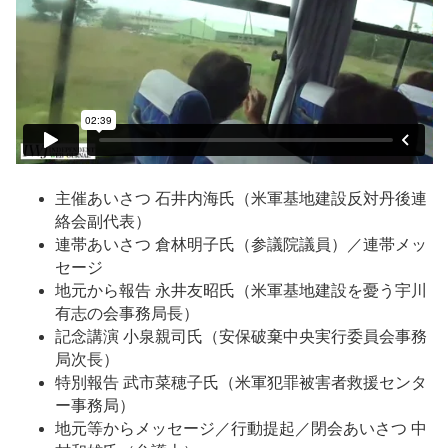
主催あいさつ 石井内海氏（米軍基地建設反対丹後連
絡会副代表）
連帯あいさつ 倉林明子氏（参議院議員）／連帯メッ
セージ
地元から報告 永井友昭氏（米軍基地建設を憂う宇川
有志の会事務局長）
記念講演 小泉親司氏（安保破棄中央実行委員会事務
局次長）
特別報告 武市菜穂子氏（米軍犯罪被害者救援センタ
ー事務局）
地元等からメッセージ／行動提起／閉会あいさつ 中