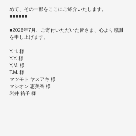
■■■■■■
■2026年7月、ご寄付いただいた皆さま、心より感謝
を申し上げます。
Y.H. 様
Y.Y. 様
Y,M. 様
T.M. 様
マツモト ヤスアキ 様
マシオン 恵美香 様
岩井 祐子 様
吉村 隆子 様
新城 靖 様
青木 要 様
T.Y. 様
K.O. 様
Y.S. 様
Y.N. 様
y.m. 様