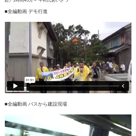
起／1時間43分～ 中村氏あいさつ
■全編動画 デモ行進
■全編動画 バスから建設現場