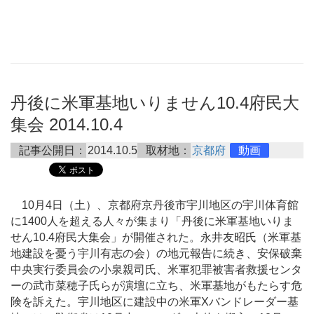
丹後に米軍基地いりません10.4府民大
集会 2014.10.4
記事公開日：
2014.10.5
取材地：
京都府
動画
10月4日（土）、京都府京丹後市宇川地区の宇川体育館
に1400人を超える人々が集まり「丹後に米軍基地いりま
せん10.4府民大集会」が開催された。永井友昭氏（米軍基
地建設を憂う宇川有志の会）の地元報告に続き、安保破棄
中央実行委員会の小泉親司氏、米軍犯罪被害者救援センタ
ーの武市菜穂子氏らが演壇に立ち、米軍基地がもたらす危
険を訴えた。宇川地区に建設中の米軍Xバンドレーダー基