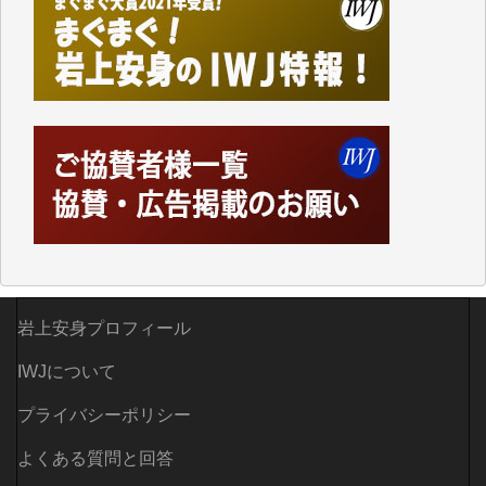
しかし、それが出来なくなって以降はExcelなどを使
ってハイパーリンクを張り、重要と思われる記事にい
つでも簡単にアクセスできるようにして来ました。し
かし、それができるのもコンテンツがサーバーに保存
されているからこそのことであり、そのサーバーが使
えなくなってしまえば二度と視ることが出来なくなっ
てしまいます。
「何とかしなければ、何とかしてほしい。」と思いな
がらも前述した事情でどうにもならない自分の非力に
歯ぎしりするばかりです。（T.M.様）
いつもまともな報道、ありがとうございます。（新城
靖 様）
岩上安身プロフィール
IWJについて
プライバシーポリシー
よくある質問と回答