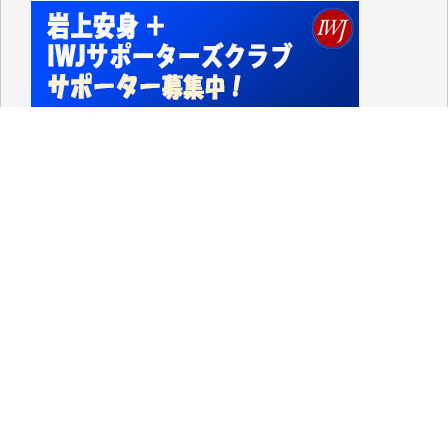
て、かなりの動画をDVDに焼きこんで保存していま
した。
しかし、それが出来なくなって以降はExcelなどを使
ってハイパーリンクを張り、重要と思われる記事にい
つでも簡単にアクセスできるようにして来ました。し
かし、それができるのもコンテンツがサーバーに保存
されているからこそのことであり、そのサーバーが使
えなくなってしまえば二度と視ることが出来なくなっ
てしまいます。
「何とかしなければ、何とかしてほしい。」と思いな
がらも前述した事情でどうにもならない自分の非力に
歯ぎしりするばかりです。（T.M.様）
いつもまともな報道、ありがとうございます。（新城
靖 様）