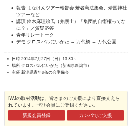
報告 まなけんツアー報告会 若者憲法集会、靖国神社
ツアーなど
講演 鈴木麻理絵氏（弁護士）「集団的自衛権ってな
に？」／質疑応答
青年リレートーク
デモ クロスパルにいがた → 万代橋 → 万代公園
日時 2014年7月27日（日）13:30～
場所 クロスパルにいがた（新潟県新潟市）
主催 新潟県青年9条の会準備会
IWJの取材活動は、皆さまのご支援により直接支えら
れています。ぜひ会員にご登録ください。
新規会員登録
カンパでご支援