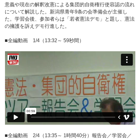
意義や現在の解釈改憲による集団的自衛権行使容認の流れ
について解説した。新潟県青年9条の会準備会が主催し
た。学習会後、参加者らは「若者憲法デモ」と題し、憲法
の擁護を訴えデモ行進した。
■全編動画 1/4（13:32～ 59秒間）
■全編動画 2/4（13:35～ 1時間40分）報告会／学習会／