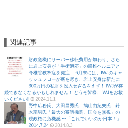
関連記事
財政危機にサーバー移転費用が加わり、さら
に岩上安身が「手術適応」の腰椎ヘルニアと
脊椎管狭窄症を発症！ 6月末には、IWJのキャ
ッシュフローが底を尽き、岩上安身は新たに
300万円の私財を投入せざるをえず！ IWJが存
続できなくなるかもしれません！ どうぞ皆様、IWJをお救
いください!!
2024.11.1
野中広務氏、大田昌秀氏、鳩山由紀夫氏、鈴
木宗男氏「最大の審議機関、国会を無視」の
現政権に危機感 〜「これでいいのか日本！」
2014.7.24
2014.8.3