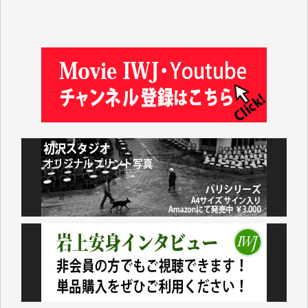
藤田英之 様
藤岡比左志 様
井出 隆太 様
小池説夫 様
アオキカナメ 様
諸般の事情によりIWJ会費払えず今は非会員です。市
民側に立つ講演会にIWJのカメラマンをよく拝見して
おります。コンテンツが失われるのはあまりにもった
いない。少しでもお役立てください。（H.O.様）
今日、僅かですがカンパしました。（T.M.様）
今日、僅かですがカンパしました。IWJの危機を乗り
切るには到底及ばない額ですが病気の妻を抱えている
私にとっては精一杯のカンパです。
かねてよりIWJが発してきた膨大な取材記事や解説記
事、そして各界の方々とのインタビューは大袈裟では
なく、極めて重要な知的財産だと思っています。
Windows7の頃はIWJの動画もRealPlayerで録画でき