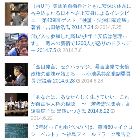
（再UP）集団的自衛権とともに安保法体系に
呑み込まれる日本〜岩上安身によるインタビ
ュー 第439回 ゲスト 『検証・法治国家崩壊』
著者・吉田敏浩氏 2014.7.24
2014.7.25
飛び入り参加した高1の少年「安倍は無理っ
す」 週末の新宿で1200人が怒りのドラムデ
モ 2014.7.5
2014.7.6
「金目発言、セクハラヤジ。暴言連発で安倍
政権の崩壊が始まる」 ～小池晃共産党副委員
長 演説会 2014.6.28
2014.6.28
「あなたは、あなたらしく生きていい。これ
が自由や人権の根源」 〜「若者憲法集会」高
遠菜穂子氏 黒澤いつき氏 2014.6.22
2014.6.22
「3年経っても雨どいの下は、毎時60マイクロ
シーベルト」 〜福島フィールドワーク報告会