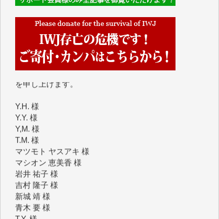
くさんの応援のメッセージが届いています。感謝を込
めて、その一部をここにご紹介いたします。
■■■■■■
■2026年7月、ご寄付いただいた皆さま、心より感謝
を申し上げます。
Y.H. 様
Y.Y. 様
Y,M. 様
T.M. 様
マツモト ヤスアキ 様
マシオン 恵美香 様
岩井 祐子 様
吉村 隆子 様
新城 靖 様
青木 要 様
T.Y. 様
K.O. 様
Y.S. 様