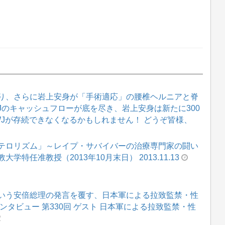
り、さらに岩上安身が「手術適応」の腰椎ヘルニアと脊
WJのキャッシュフローが底を尽き、岩上安身は新たに300
WJが存続できなくなるかもしれません！ どうぞ皆様、
テロリズム」～レイプ・サバイバーの治療専門家の闘い
学特任准教授（2013年10月末日） 2013.11.13
いう安倍総理の発言を覆す、日本軍による拉致監禁・性
タビュー 第330回 ゲスト 日本軍による拉致監禁・性
2