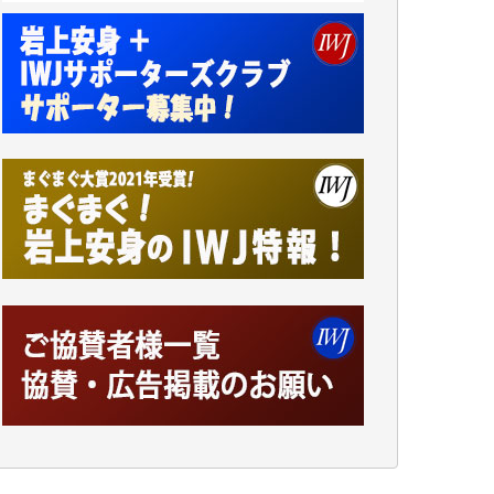
小池説夫 様
アオキカナメ 様
諸般の事情によりIWJ会費払えず今は非会員
です。市民側に立つ講演会にIWJのカメラマ
ンをよく拝見しております。コンテンツが失
われるのはあまりにもったいない。少しでも
お役立てください。（H.O.様）
今日、僅かですがカンパしました。（T.M.
様）
今日、僅かですがカンパしました。IWJの危
機を乗り切るには到底及ばない額ですが病気
の妻を抱えている私にとっては精一杯のカン
パです。
かねてよりIWJが発してきた膨大な取材記事
や解説記事、そして各界の方々とのインタビ
ューは大袈裟ではなく、極めて重要な知的財
産だと思っています。