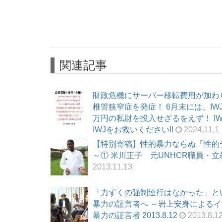
関連記事
財政危機にサーバー移転費用が加わ
椎管狭窄症を発症！ 6月末には、I
万円の私財を投入せざるをえず！ I
IWJをお救いください!!
2024.11.1
【特別寄稿】性的暴力ならぬ「性的
～① 米川正子 元UNHCR職員・立教大
2013.11.13
「力ずくの強制連行はなかった」と
暴力の証言者へ ～岩上安身によるイン
暴力の証言者 2013.8.12
2013.8.1