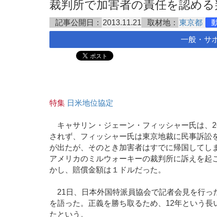
裁判所で加害者の責任を認める判決 2
記事公開日：
2013.11.21
取材地：
東京都
一般・サ
特集
日米地位協定
キャサリン・ジェーン・フィッシャー氏は、2
されず、フィッシャー氏は東京地裁に民事訴訟を
が出たが、そのとき加害者はすでに帰国してし
アメリカのミルウォーキーの裁判所に訴えを起
かし、賠償金額は１ドルだった。
21日、日本外国特派員協会で記者会見を行っ
を語った。正義を勝ち取るため、12年という長
たという。