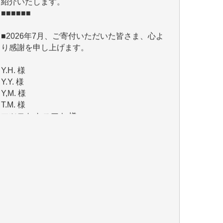
■2026年7月、ご寄付いただいた皆さま、心よ
り感謝を申し上げます。
Y.H. 様
Y.Y. 様
Y,M. 様
T.M. 様
マツモト ヤスアキ 様
マシオン 恵美香 様
岩井 祐子 様
吉村 隆子 様
新城 靖 様
青木 要 様
T.Y. 様
K.O. 様
Y.S. 様
Y.N. 様
y.m. 様
R.N. 様