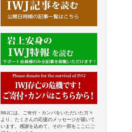
■■■■■■
IWJには、ご寄付・カンパをいただいた方々
より、たくさんの応援のメッセージが届いて
います。感謝を込めて、その一部をここにご
紹介いたします。
■■■■■■