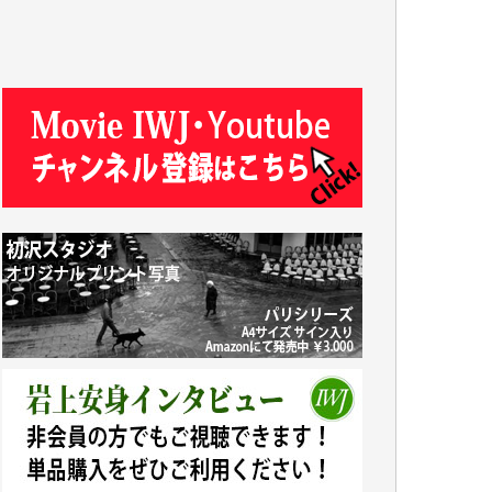
J.M. 様
T.N. 様
Y.T. 様
T.K. 様
ASAKO TAKAESU 様
マシオン恵美香 様
平野智生 様
山本賢二 様
吉住俊昭 様
徳山匡 様
金 盛起 様
塩川 晃平 様
松本益美 様
井出 隆太 様
及川昭男 様
岩井祐子 様
藤田英之 様
藤岡比左志 様
井出 隆太 様