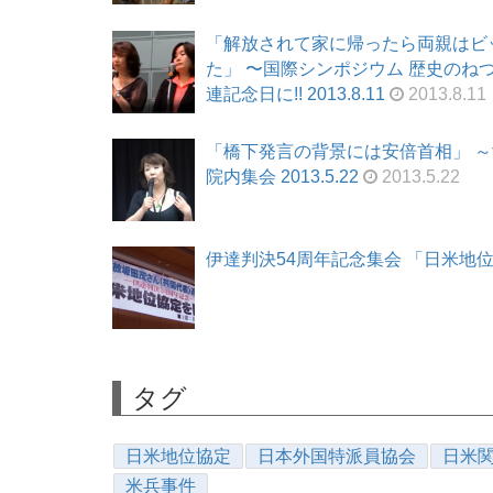
「解放されて家に帰ったら両親はビ
た」 〜国際シンポジウム 歴史の
連記念日に!! 2013.8.11
2013.8.11
「橋下発言の背景には安倍首相」 
院内集会 2013.5.22
2013.5.22
伊達判決54周年記念集会 「日米地位協定
タグ
日米地位協定
日本外国特派員協会
日米
米兵事件