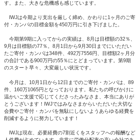
す。また、大きな危機感も感じています。
IWJは今期より支出を厳しく締め、かわりに1ヶ月のご寄
付・カンパの目標金額を450万円に引き下げました。
今期第9期に入ってからの実績は、8月は目標額の32％、
9月は目標額の77％。8月1日から9月30日までにいただい
たご寄付・カンパは348件、492万7556円、目標額2ヶ月分
の合計である900万円の55％にとどまっています。第9期
のスタート早々、大変厳しい状況です。
今月は、10月1日から12日までのご寄付・カンパは、89
件、160万1065円となっております。私たちの呼びかけに
温かいご支援で応じてくださったみなさま、本当にありが
とうございます！IWJではみなさまからいただいた大切な
会費やご寄付・カンパを無駄にしないようあらゆる経費を
削減するように努力しています！
IWJは現在、必要経費の7割近くをスタッフへの報酬など
人件費が占めています。非常に労働分配率の高い会社であ