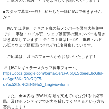
ご購入のご検討、どうぞよろしくお願いいたします！
■スタッフ募集〜ぜひ、私たちと一緒にIWJで働きません
か？
IWJでは現在、テキスト班の新メンバーを緊急大募集中
です！ 事務・ハドル班、ウェブ動画班の新メンバーも引き
続き募集しています！ テキスト班は1～2名、事務・ハド
ル班とウェブ動画班はそれぞれ1名募集しています。
ご応募は、以下のフォームからお願いいたします！
※【IWJレギュラースタッフ募集フォーム】
https://docs.google.com/forms/d/e/1FAIpQLSdbeeE8cGfuF
ucSge58KaR0vRQF5-
uYoc52DeRCENG4u3_1mg/viewform
また、全国各地でIWJの活動を支えていただける中継市
民、及びボランティアでお力を貸してくださるという方も
募集します！