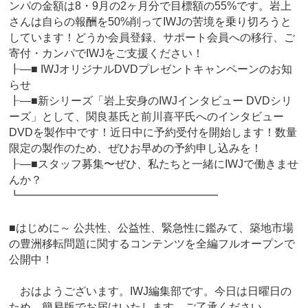
ンパの金額は8・9月の2ヶ月分で目標額の55%です。岩上
さんは自らの報酬を50%削ってIWJの苦境を乗り切ろうと
しています！どうか会員登録、サポート会員への移行、ご
寄付・カンパでIWJをご支援ください！
┠―■ IWJオリジナルDVDプレゼントキャンペーンのお知
らせ
┠―■新シリーズ「岩上安身のIWJインタビュー DVDシリ
ーズ」として、関良基氏と前川喜平氏へのインタビュー
DVDを製作中です！近日中に予約受付を開始します！数量
限定の製作のため、ぜひお早めの予約申し込みを！
┠―■スタッフ募集〜ぜひ、私たちと一緒にIWJで働きませ
んか？
┗━━━━━━━━━━━━━━━━━━
■はじめに～ 公共性、公益性、緊急性に鑑みて、築地市場
の豊洲移転問題に関するコンテンツを全編フルオープンで
公開中！
おはようございます。IWJ編集部です。今日は日曜日の
ため、簡易版でお届けいたします。ご了承ください。