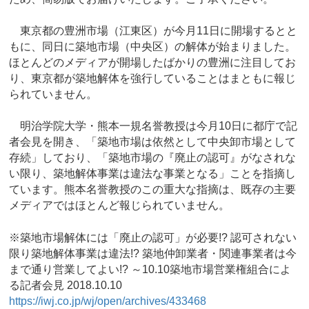
東京都の豊洲市場（江東区）が今月11日に開場するとと
もに、同日に築地市場（中央区）の解体が始まりました。
ほとんどのメディアが開場したばかりの豊洲に注目してお
り、東京都が築地解体を強行していることはまともに報じ
られていません。
明治学院大学・熊本一規名誉教授は今月10日に都庁で記
者会見を開き、「築地市場は依然として中央卸市場として
存続」しており、「築地市場の『廃止の認可』がなされな
い限り、築地解体事業は違法な事業となる」ことを指摘し
ています。熊本名誉教授のこの重大な指摘は、既存の主要
メディアではほとんど報じられていません。
※築地市場解体には「廃止の認可」が必要!? 認可されない
限り築地解体事業は違法!? 築地仲卸業者・関連事業者は今
まで通り営業してよい!? ～10.10築地市場営業権組合によ
る記者会見 2018.10.10
https://iwj.co.jp/wj/open/archives/433468