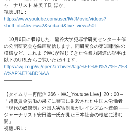
ャーナリスト 林美子氏 ほか」
視聴URL：
https://www.youtube.com/user/IWJMovie/videos?
shelf_id=4&view=2&sort=dd&live_view=501
10月6日に収録した、龍谷大学犯罪学研究センター主催
の公開研究会を録画配信します。同研究会の第1回開催の
模様など、これまでIWJが報じてきた性暴力関連の記事は
以下のURLからご覧いただけます。
https://iwj.co.jp/wj/open/archives/tag/%E6%80%A7%E7%8
A%AF%E7%BD%AA
——————
【タイムリー再配信 266・IWJ_Youtube Live】20：00～
「超低賃金労働の果てに警官に射殺された中国人労働者
『現代の奴隷制』外国人実習制度がレイシズムへ連鎖 ――
ジャーナリスト安田浩一氏が見た日本社会の根底に潜む
闇」
視聴URL：