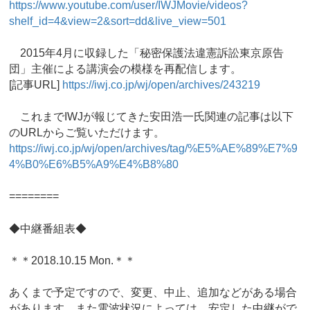
https://www.youtube.com/user/IWJMovie/videos?
shelf_id=4&view=2&sort=dd&live_view=501
2015年4月に収録した「秘密保護法違憲訴訟東京原告
団」主催による講演会の模様を再配信します。
[記事URL]
https://iwj.co.jp/wj/open/archives/243219
これまでIWJが報じてきた安田浩一氏関連の記事は以下
のURLからご覧いただけます。
https://iwj.co.jp/wj/open/archives/tag/%E5%AE%89%E7%9
4%B0%E6%B5%A9%E4%B8%80
========
◆中継番組表◆
＊＊2018.10.15 Mon.＊＊
あくまで予定ですので、変更、中止、追加などがある場合
があります。また電波状況によっては、安定した中継がで