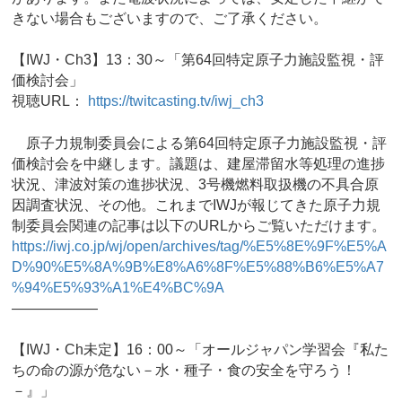
きない場合もございますので、ご了承ください。
【IWJ・Ch3】13：30～「第64回特定原子力施設監視・評
価検討会」
視聴URL：
https://twitcasting.tv/iwj_ch3
原子力規制委員会による第64回特定原子力施設監視・評
価検討会を中継します。議題は、建屋滞留水等処理の進捗
状況、津波対策の進捗状況、3号機燃料取扱機の不具合原
因調査状況、その他。これまでIWJが報じてきた原子力規
制委員会関連の記事は以下のURLからご覧いただけます。
https://iwj.co.jp/wj/open/archives/tag/%E5%8E%9F%E5%A
D%90%E5%8A%9B%E8%A6%8F%E5%88%B6%E5%A7
%94%E5%93%A1%E4%BC%9A
——————
【IWJ・Ch未定】16：00～「オールジャパン学習会『私た
ちの命の源が危ない－水・種子・食の安全を守ろう！
－』」