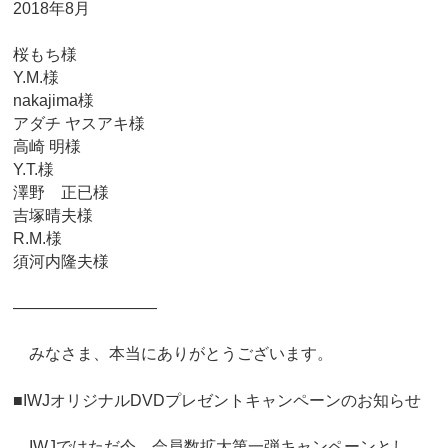
2018年8月
桜もち様
Y.M.様
nakajima様
アダチ ヤスアキ様
高崎 明様
Y.T.様
澤野 正已様
吉塚晴夫様
R.M.様
須河内隆夫様
―――――――――
みなさま、本当にありがとうございます。
■IWJオリジナルDVDプレゼントキャンペーンのお知らせ
IWJではただ今、会員数拡大第一弾キャンペーンとし