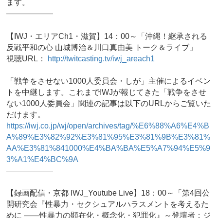
ます。
——————
【IWJ・エリアCh1・滋賀】14：00～「沖縄！継承される
反戦平和の心 山城博治＆川口真由美 トーク＆ライブ」
視聴URL：
http://twitcasting.tv/iwj_areach1
「戦争をさせない1000人委員会・しが」主催によるイベン
トを中継します。これまでIWJが報じてきた「戦争をさせ
ない1000人委員会」関連の記事は以下のURLからご覧いた
だけます。
https://iwj.co.jp/wj/open/archives/tag/%E6%88%A6%E4%B
A%89%E3%82%92%E3%81%95%E3%81%9B%E3%81%
AA%E3%81%841000%E4%BA%BA%E5%A7%94%E5%9
3%A1%E4%BC%9A
——————
【録画配信・京都 IWJ_Youtube Live】18：00～「第4回公
開研究会『性暴力・セクシュアルハラスメントを考えるた
めに ――性暴力の顕在化・概念化・犯罪化』～登壇者：ジ