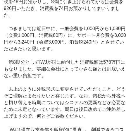
税を48円お預かりし、8%に引き上げられてからは会費を
926円いただき、消費税を74円お預かりしてまいりまし
た。
つきましては近日中に、一般会費を1,000円から1,080円
（会費1,000円、消費税80円）に、サポート月会費を3,000
円から3,240円（会費3,000円、消費税240円）とさせてい
ただきたいと思います。
第8期分としてIWJが国に納付した消費税額は578万円に
もなりました。零細な会社にとって小さな額とは到底いえ
ない重い負担です。
以上のように外税形式に変更させていただくこと、どう
ぞご理解たまわりたいと存じます。なお、内税から外税へ
と切り替える時期についてはシステムの更新などが必要な
ために未定となっています。期日は後日改めてご連絡差し
上げますので、何とぞご容赦ください。
IWJは現在収支全体を徹底的に見直し、削減できるコス