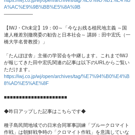
https://iwj.co.jp/wj/open/archives/tag/%E6%9D%B1%E4%B
A%AC%E9%9B%BB%E5%8A%9B
——————
【IWJ・Ch未定】19：00～「今なお残る植民地主義 ～国
連人種差別撤廃委の勧告と日本社会～ 講師：田中宏氏（一
橋大学名誉教授）」
「たんぽぽ舎」主催の学習会を中継します。これまでIWJ
が報じてきた田中宏氏関連の記事は以下のURLからご覧い
ただけます。
https://iwj.co.jp/wj/open/archives/tag/%E7%94%B0%E4%B
8%AD%E5%AE%8F
■■■■■■■■■■■■■■■■■■■■■
◆昨日アップした記事はこちらです◆
種子島民間地域での日米合同軍事訓練「ブルークロマイト
作戦」は朝鮮戦争時の「クロマイト作戦」を意識していな