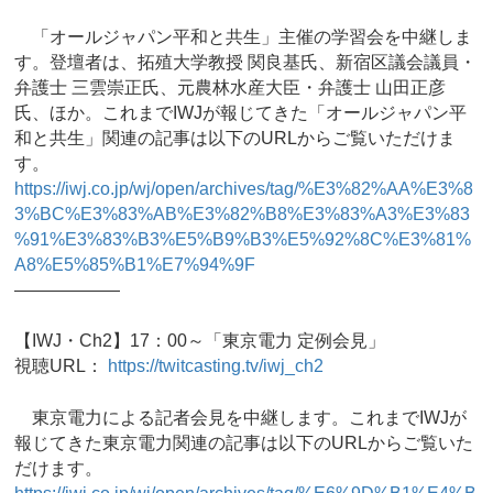
「オールジャパン平和と共生」主催の学習会を中継しま
す。登壇者は、拓殖大学教授 関良基氏、新宿区議会議員・
弁護士 三雲崇正氏、元農林水産大臣・弁護士 山田正彦
氏、ほか。これまでIWJが報じてきた「オールジャパン平
和と共生」関連の記事は以下のURLからご覧いただけま
す。
https://iwj.co.jp/wj/open/archives/tag/%E3%82%AA%E3%8
3%BC%E3%83%AB%E3%82%B8%E3%83%A3%E3%83
%91%E3%83%B3%E5%B9%B3%E5%92%8C%E3%81%
A8%E5%85%B1%E7%94%9F
——————
【IWJ・Ch2】17：00～「東京電力 定例会見」
視聴URL：
https://twitcasting.tv/iwj_ch2
東京電力による記者会見を中継します。これまでIWJが
報じてきた東京電力関連の記事は以下のURLからご覧いた
だけます。