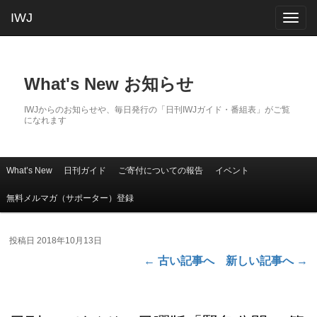
IWJ
Togg
navig
What's New お知らせ
IWJからのお知らせや、毎日発行の「日刊IWJガイド・番組表」がご覧
になれます
What’s New
日刊ガイド
ご寄付についての報告
イベント
メインコンテンツへ移動
サブコンテンツへ移動
メインメニュー
無料メルマガ（サポーター）登録
投稿日
2018年10月13日
←
古い記事へ
新しい記事へ
→
投稿ナビゲーション