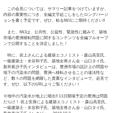
この会見については、サマリー記事をつけていますが、
内容の重要性につき、全編文字起こしをしたロングバージ
ョンを書く予定です。ぜひ、粘るIWJにご期待ください!!
また、IWJは、公共性、公益性、緊急性に鑑みて、築地
市場の豊洲移転問題に関するコンテンツを全編フルオープ
ンで公開することを決定しました！
特に、岩上さんによる建築エコノミスト・森山高至氏、
一級建築士・水谷和子氏、築地女将さん会・山口タイ氏、
新井眞沙子氏インタビューは、豊洲市場の設計上の問題や
地下の汚染水の問題、豊洲へ移転させることの違法性な
ど、数々の問題を網羅した貴重なインタビューで、必見で
す。ぜひ、以下のURLよりご覧ください！
※地中の汚染水が地上に噴出!! 11日開場予定の豊洲は問題
だらけ！ 岩上安身による建築エコノミスト・森山高至氏、
一級建築士・水谷和子氏、築地女将さん会・山口タイ氏、