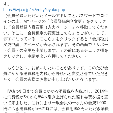
す。
https://iwj.co.jp/ec/entry/kiyaku.php
（会員登録いただいたメールアドレスとパスワードでログ
インの上、MYページの「会員登録内容変更」をクリック
し「会員登録内容変更（入力ページ）」へ移動してくださ
い。そこに「会員種別の変更はこちら」とございまして、
青字になっている「こちら」をクリックすると「会員種別
変更申請」のページが表示されます。その画面で「サポー
ト会員への変更を申請します。」の前にあるチェック欄を
クリックし、申請ボタンを押してください。）
もうひとつ、お願いしたいことがあります。このたび会
費にかかる消費税を内税から外税へと変更させていただき
たく、会員の皆様にお願い申し上げたいと存じます。
IWJは今日まで会費にかかる消費税を内税とし、2014年
に消費税が5％から8%へ引き上げられた際も会費を据え置
いて来ました。これにより一般会員の一ヶ月の会費1,000
円につき消費税が5%の時には、会費を952円いただき消費