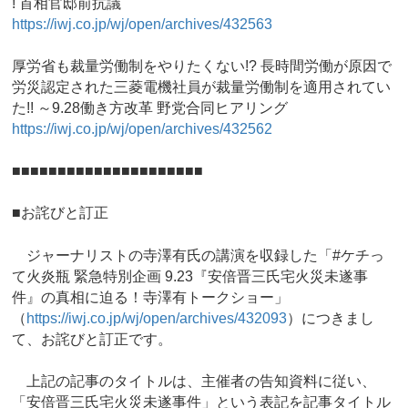
! 首相官邸前抗議
https://iwj.co.jp/wj/open/archives/432563
厚労省も裁量労働制をやりたくない!? 長時間労働が原因で
労災認定された三菱電機社員が裁量労働制を適用されてい
た!! ～9.28働き方改革 野党合同ヒアリング
https://iwj.co.jp/wj/open/archives/432562
■■■■■■■■■■■■■■■■■■■■■
■お詫びと訂正
ジャーナリストの寺澤有氏の講演を収録した「#ケチっ
て火炎瓶 緊急特別企画 9.23『安倍晋三氏宅火災未遂事
件』の真相に迫る！寺澤有トークショー」
（
https://iwj.co.jp/wj/open/archives/432093
）につきまし
て、お詫びと訂正です。
上記の記事のタイトルは、主催者の告知資料に従い、
「安倍晋三氏宅火災未遂事件」という表記を記事タイトル