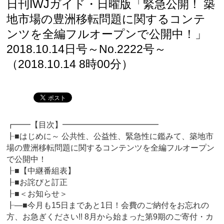
日刊IWJガイド・日曜版「緊急公開！ 築
地市場の豊洲移転問題に関するコンテ
ンツを全編フルオープンで公開中！」
2018.10.14日号～No.2222号～
（2018.10.14 8時00分）
┏━━【目次】━━━━━━━━━━━━
┠■はじめに～ 公共性、公益性、緊急性に鑑みて、築地市
場の豊洲移転問題に関するコンテンツを全編フルオープン
で公開中！
┠■【中継番組表】
┠■お詫びと訂正
┠■＜お知らせ＞
┠―■今月も15日まであと1日！会費のご納付をお忘れの
方、お急ぎください!! 8月から始まった第9期のご寄付・カ