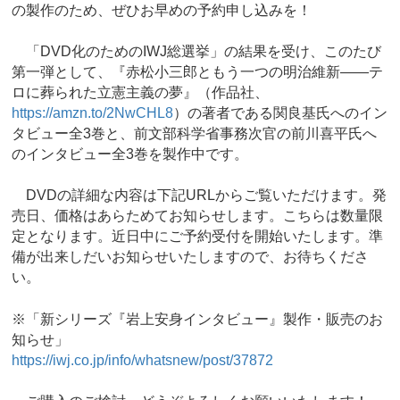
の製作のため、ぜひお早めの予約申し込みを！
「DVD化のためのIWJ総選挙」の結果を受け、このたび
第一弾として、『赤松小三郎ともう一つの明治維新――テ
ロに葬られた立憲主義の夢』（作品社、
https://amzn.to/2NwCHL8
）の著者である関良基氏へのイン
タビュー全3巻と、前文部科学省事務次官の前川喜平氏へ
のインタビュー全3巻を製作中です。
DVDの詳細な内容は下記URLからご覧いただけます。発
売日、価格はあらためてお知らせします。こちらは数量限
定となります。近日中にご予約受付を開始いたします。準
備が出来しだいお知らせいたしますので、お待ちくださ
い。
※「新シリーズ『岩上安身インタビュー』製作・販売のお
知らせ」
https://iwj.co.jp/info/whatsnew/post/37872