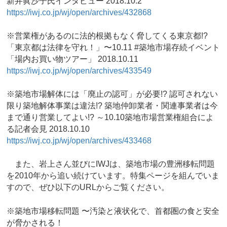
新井眞沙子氏インタビュー 2018.10.2
https://iwj.co.jp/wj/open/archives/432868
※営業権があるのに法的根拠もなく脅してくる東京都!?
「東京都は法律を守れ！」〜10.11 #築地市場存続イベント
「場内お買い物ツアー」 2018.10.11
https://iwj.co.jp/wj/open/archives/433549
※築地市場解体には「廃止の認可」が必要!? 認可されない
限り築地解体事業は違法!? 築地仲卸業者・関連事業者は今
まで通り営業してよい!? ～10.10築地市場営業権組合によ
る記者会見 2018.10.10
https://iwj.co.jp/wj/open/archives/433468
また、岩上さん並びにIWJは、築地市場の豊洲移転問題
を2010年から追い続けています。特集ページを組んでいま
すので、ぜひ以下のURLからご覧ください。
※築地市場移転問題 〜汚染と液状化で、首都圏の食と安全
が脅かされる！