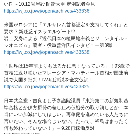
い!? ～10.12岩屋毅 防衛大臣 定例記者会見
https://iwj.co.jp/wj/open/archives/433636
米国がロシアに「エルサレム首都認定を支持してくれ」と
要求!? 新疑惑イスラエルゲート!?
岩上安身による『近代日本の植民地主義とジェンタイル・
シオニズム』著者・役重善洋氏インタビュー第3弾
https://iwj.co.jp/wj/open/archives/433638
「世界は15年前よりもはるかに悪くなっている」！93歳で
首相に返り咲いたマレーシア・マハティール首相が国連演
説で大国を批判！IWJは演説を全文仮訳！
https://iwj.co.jp/wj/open/archives/433825
日本共産党・吉良よし子参議院議員「東海第二の新規制基
準合格とか伊方原発の差し止め仮処分の取り消しとか、本
当にいい加減にしてほしい。再稼働を進めている人たちに
言いたい、そんな場合じゃない。だって、福島はまったく
何も終わっていない！」～9.28再稼働反対