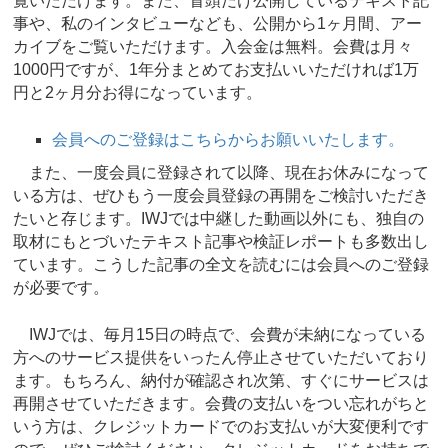
覧いただけます。また、冒頭だけ公開しているテキスト記
事や、私のインタビューなども、公開から1ヶ月間、アー
カイブをご覧いただけます。入会金は無料。会費は月々
1000円ですが、1年分まとめてお支払いいただければ1万
円と2ヶ月分お得になっています。
会員へのご登録はこちらからお願いいたします。
また、一度会員に登録されて以降、現在お休みになって
いる方は、ぜひもう一度会員登録の再開をご検討いただき
たいと存じます。IWJでは中継した動画以外にも、独自の
取材にもとづいたテキスト記事や検証レポートも多数出し
ています。こうした記事の全文を読むには会員へのご登録
が必要です。
IWJでは、毎月15日の時点で、会費が未納になっている
方へのサービス提供をいったん停止させていただいており
ます。もちろん、納付が確認され次第、すぐにサービスは
再開させていただきます。会費の支払いをつい忘れがちと
いう方は、クレジットカードでのお支払いが大変便利です