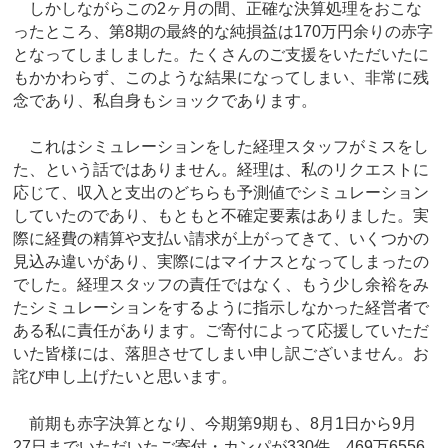
しかしながらこの2ヶ月の間、正確な決算処理をおこな
ったところ、第8期の最終的な純損益は170万円余りの赤字
となってしましました。たくさんのご支援をいただいたに
もかかわらず、このような結果になってしまい、非常に残
念であり、私自身もショックであります。
これはシミュレーションをした経理スタッフがミスをし
た、という話ではありません。経理は、私のリクエストに
応じて、収入と支出のどちらも予測値でシミュレーション
していたのであり、もともと不確定要素はありました。実
際に経費の精算や支払い請求が上がってきて、いくつかの
見込み違いがあり、実際にはマイナスとなってしまったの
でした。経理スタッフの責任ではなく、もう少し余裕をみ
たシミュレーションをするように指示しなかった経営者で
ある私に責任があります。ご寄付によって応援していただ
いた皆様には、落胆させてしまい申し訳ございません。お
詫び申し上げたいと思います。
前期も赤字決算となり、今期第9期も、8月1日から9月
27日までいただいたご寄付・カンパが330件、469万6556