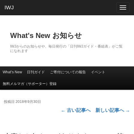
IWJ
Togg
navig
What's New お知らせ
IWJからのお知らせや、毎日発行の「日刊IWJガイド・番組表」がご覧
になれます
What’s New
日刊ガイド
ご寄付についての報告
イベント
メインコンテンツへ移動
サブコンテンツへ移動
メインメニュー
無料メルマガ（サポーター）登録
投稿日
2018年9月30日
←
古い記事へ
新しい記事へ
→
投稿ナビゲーション