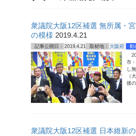
衆議院大阪12区補選 無所属・
の模様
2019.4.21
記事公開日：
2019.4.21
取材地：
大阪府
動
20
市
し
（
後
衆議院大阪12区補選 日本維新