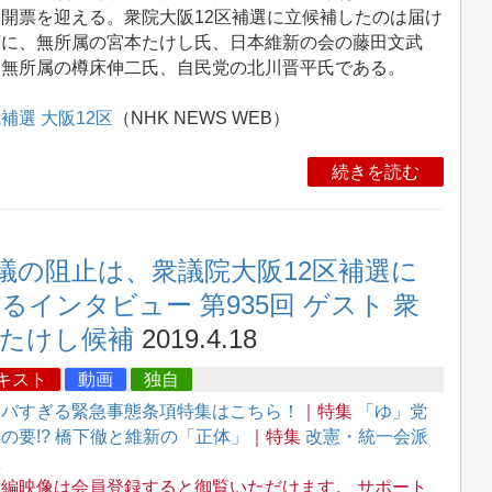
開票を迎える。衆院大阪12区補選に立候補したのは届け
順に、無所属の宮本たけし氏、日本維新の会の藤田文武
、無所属の樽床伸二氏、自民党の北川晋平氏である。
補選 大阪12区
（NHK NEWS WEB）
続きを読む
議の阻止は、衆議院大阪12区補選に
るインタビュー 第935回 ゲスト 衆
本たけし候補
2019.4.18
キスト
動画
独自
ヤバすぎる緊急事態条項特集はこちら！
｜特集
「ゆ」党
の要!? 橋下徹と維新の「正体」
｜特集
改憲・統一会派
想
全編映像は会員登録すると御覧いただけます。 サポート