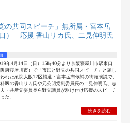
野党の共同スピーチ」無所属・宮本岳
口）―応援 香山リカ氏、二見伸明氏
画
19年4月14日（日）15時40分より京阪寝屋川市駅東口
大阪府寝屋川市）で「市民と野党の共同スピーチ」と題し
われた衆院大阪12区補選・宮本岳志候補の街頭演説で、
神科医の香山リカ氏や元公明党副委員長の二見伸明氏、志
和夫・共産党委員長ら野党議員が駆け付け応援のスピーチ
行った。
続きを読む