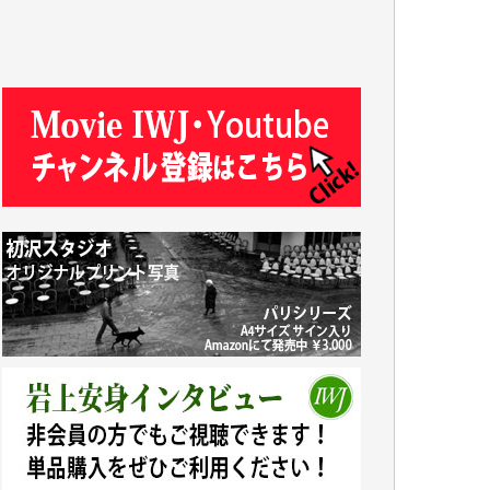
T.N. 様
Y.T. 様
T.K. 様
ASAKO TAKAESU 様
マシオン恵美香 様
平野智生 様
山本賢二 様
吉住俊昭 様
徳山匡 様
金 盛起 様
塩川 晃平 様
松本益美 様
井出 隆太 様
及川昭男 様
岩井祐子 様
藤田英之 様
藤岡比左志 様
井出 隆太 様
小池説夫 様
アオキカナメ 様