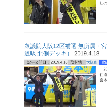
し
衆議院大阪12区補選 無所属・
道駅 北側デッキ）
2019.4.18
記事公開日：
2019.4.18
取材地：
大阪府
動
20
住道
宮本