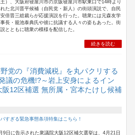
土）、大阪府寝屋川市の京阪寝屋川市駅東口で14時より
われた北川晋平候補（自民党・新人）の街頭演説で、自民
・安倍晋三総裁らが応援演説を行った。聴衆には元森友学
理事長・籠池泰典氏や彼に抗議する人々の姿もあった。街
演説とともに聴衆の模様を配信した。
続きを読む
が野党の『消費減税』を丸パクリする
憲発議の危機!?～岩上安身によるイン
院大阪12区補選 無所属・宮本たけし候補
ヤバすぎる緊急事態条項特集はこちら！
9日に告示された衆議院大阪12区補欠選挙は、4月21日