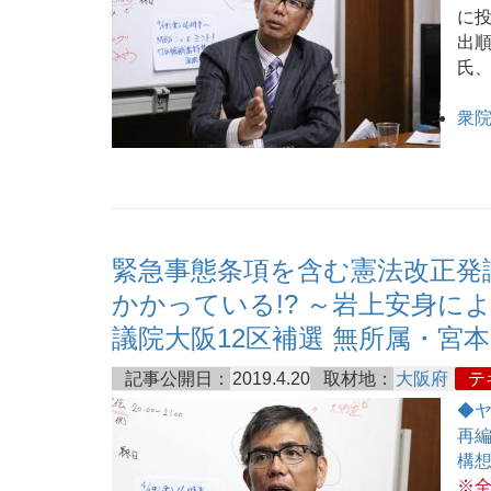
に投
出
氏
衆院
緊急事態条項を含む憲法改正発
かかっている!? ～岩上安身によ
議院大阪12区補選 無所属・宮
記事公開日：
2019.4.20
取材地：
大阪府
テ
◆
再編
構
※