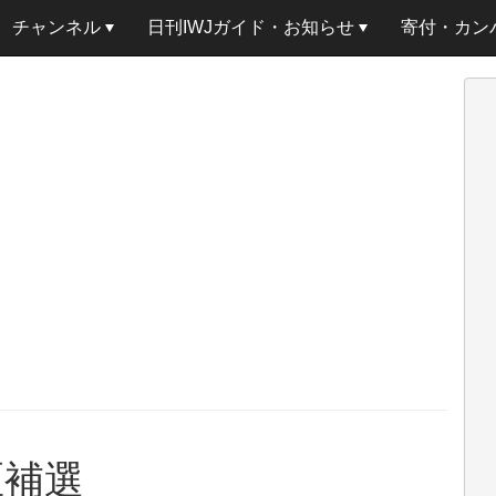
チャンネル
日刊IWJガイド・お知らせ
寄付・カン
区補選