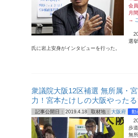
会員
月
→
20
選挙
氏に岩上安身がインタビューを行った。
衆議院大阪12区補選 無所属・
力！宮本たけしの大阪やったる
記事公開日：
2019.4.18
取材地：
大阪府
動
20
歩道
無