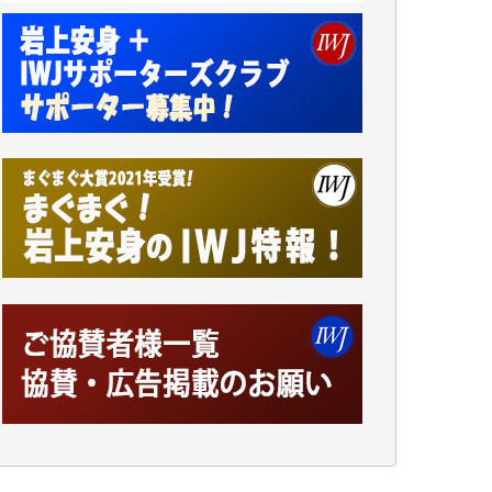
諸般の事情によりIWJ会費払えず今は非会員
です。市民側に立つ講演会にIWJのカメラマ
ンをよく拝見しております。コンテンツが失
われるのはあまりにもったいない。少しでも
お役立てください。（H.O.様）
今日、僅かですがカンパしました。（T.M.
様）
今日、僅かですがカンパしました。IWJの危
機を乗り切るには到底及ばない額ですが病気
の妻を抱えている私にとっては精一杯のカン
パです。
かねてよりIWJが発してきた膨大な取材記事
や解説記事、そして各界の方々とのインタビ
ューは大袈裟ではなく、極めて重要な知的財
産だと思っています。
Windows7の頃はIWJの動画もRealPlayerで録