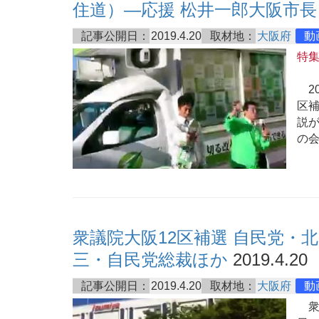
住道）―応援 松井一郎大阪市長
記事公開日：
2019.4.20
取材地：
大阪府
動
特
20
区
説
の
衆議院大阪12区補選 自民党・北
三・自民党総裁ほか
2019.4.20
記事公開日：
2019.4.20
取材地：
大阪府
動
衆院