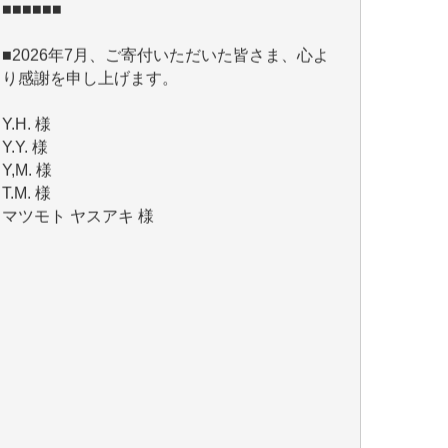
り感謝を申し上げます。
Y.H. 様
Y.Y. 様
Y,M. 様
T.M. 様
マツモト ヤスアキ 様
マシオン 恵美香 様
岩井 祐子 様
吉村 隆子 様
新城 靖 様
青木 要 様
T.Y. 様
K.O. 様
Y.S. 様
Y.N. 様
y.m. 様
R.N. 様
J.M. 様