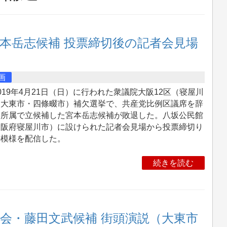
宮本岳志候補 投票締切後の記者会見場
画
19年4月21日（日）に行われた衆議院大阪12区（寝屋川
・大東市・四條畷市）補欠選挙で、共産党比例区議席を辞
無所属で立候補した宮本岳志候補が敗退した。八坂公民館
大阪府寝屋川市）に設けられた記者会見場から投票締切り
の模様を配信した。
続きを読む
の会・藤田文武候補 街頭演説（大東市