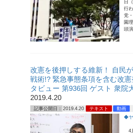
日（
行
党
園
頭
改憲を後押しする維新！ 自民
戦術!? 緊急事態条項を含む改
タビュー 第936回 ゲスト 衆
2019.4.20
記事公開日：
2019.4.20
テキスト
動画
◆
4月