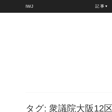
IWJ
記 事
タグ: 衆議院大阪12