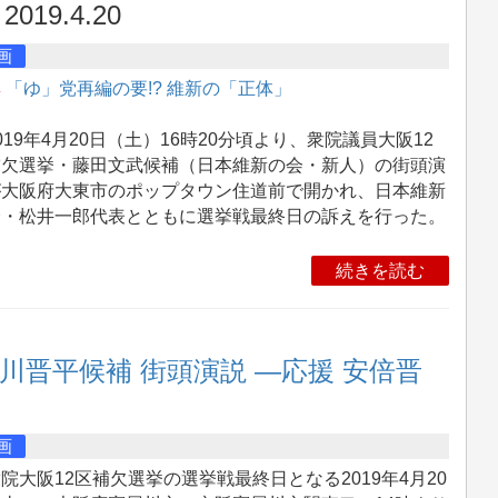
2019.4.20
画
集
「ゆ」党再編の要!? 維新の「正体」
19年4月20日（土）16時20分頃より、衆院議員大阪12
補欠選挙・藤田文武候補（日本維新の会・新人）の街頭演
が大阪府大東市のポップタウン住道前で開かれ、日本維新
会・松井一郎代表とともに選挙戦最終日の訴えを行った。
続きを読む
川晋平候補 街頭演説 ―応援 安倍晋
画
大阪12区補欠選挙の選挙戦最終日となる2019年4月20