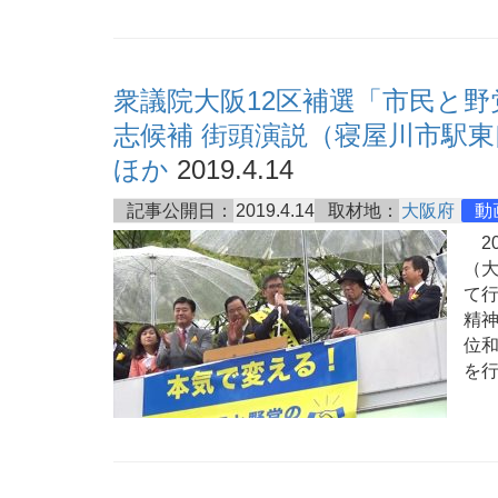
衆議院大阪12区補選「市民と
志候補 街頭演説（寝屋川市駅東
ほか
2019.4.14
記事公開日：
2019.4.14
取材地：
大阪府
動
20
（
て行
精
位
を