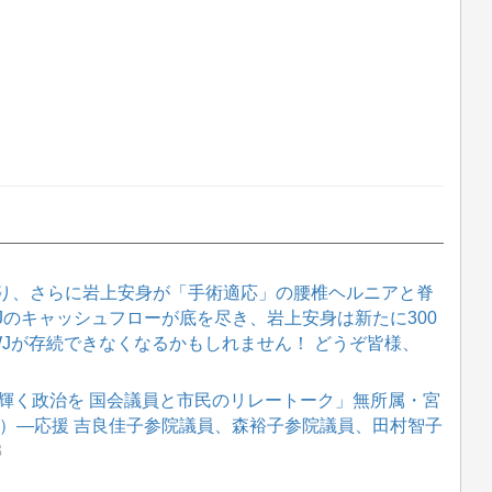
り、さらに岩上安身が「手術適応」の腰椎ヘルニアと脊
WJのキャッシュフローが底を尽き、岩上安身は新たに300
WJが存続できなくなるかもしれません！ どうぞ皆様、
が輝く政治を 国会議員と市民のリレートーク」無所属・宮
口）―応援 吉良佳子参院議員、森裕子参院議員、田村智子
3