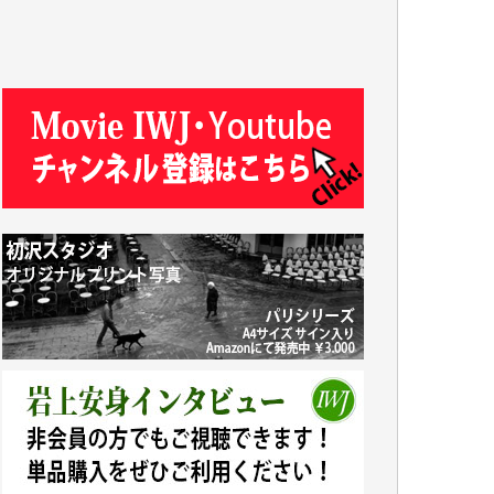
T.N. 様
Y.T. 様
T.K. 様
ASAKO TAKAESU 様
マシオン恵美香 様
平野智生 様
山本賢二 様
吉住俊昭 様
徳山匡 様
金 盛起 様
塩川 晃平 様
松本益美 様
井出 隆太 様
及川昭男 様
岩井祐子 様
藤田英之 様
藤岡比左志 様
井出 隆太 様
小池説夫 様
アオキカナメ 様