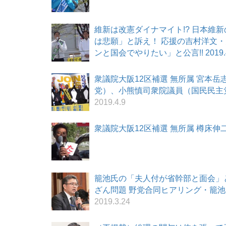
維新は改憲ダイナマイト!? 日本維
は悲願」と訴え！ 応援の吉村洋文
ンと国会でやりたい」と公言!! 2019.4
衆議院大阪12区補選 無所属 宮本
党）、小熊慎司衆院議員（国民民主党）
2019.4.9
衆議院大阪12区補選 無所属 樽床伸二候補
籠池氏の「夫人付が省幹部と面会」と
ざん問題 野党合同ヒアリング・籠池氏
2019.3.24