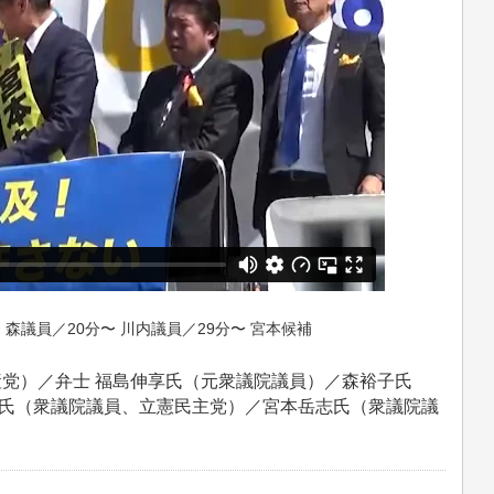
 森議員／20分〜 川内議員／29分〜 宮本候補
産党）／弁士 福島伸享氏（元衆議院議員）／森裕子氏
氏（衆議院議員、立憲民主党）／宮本岳志氏（衆議院議