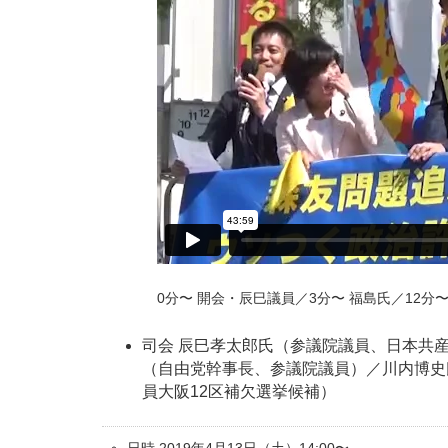
0分〜 開会・辰巳議員／3分〜 福島氏／12分〜
司会 辰巳孝太郎氏（参議院議員、日本共
（自由党幹事長、参議院議員）／川内博史
員大阪12区補欠選挙候補）
日時 2019年4月13日（土）14:00〜