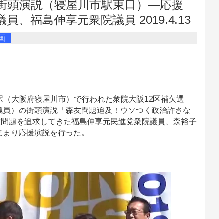
 街頭演説（寝屋川市駅東口）―応援
、福島伸享元衆院議員 2019.4.13
画
市駅（大阪府寝屋川市）で行われた衆院大阪12区補欠選
議員）の街頭演説「森友問題追及！ウソつく政治許さな
森友問題を追求してきた福島伸享元民進党衆院議員、森裕子
集まり応援演説を行った。