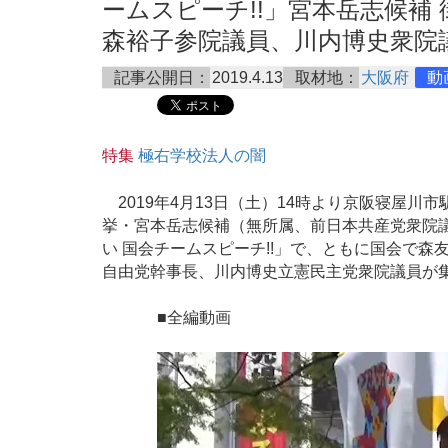
ームスピーチ!!」宮本岳志候補
森裕子参院議員、川内博史衆院議員
記事公開日：
2019.4.13
取材地：
大阪府
動
特集
極右学校法人の闇
2019年4月13日（土）14時より京阪寝屋川
挙・宮本岳志候補（無所属、前日本共産党衆院
い 国会チームスピーチ!!」で、ともに国会で
自由党幹事長、川内博史立憲民主党衆院議員が
■全編動画