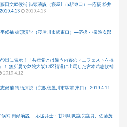
・藤田文武候補 街頭演説（寝屋川市駅東口）―応援 松井
9.4.13
2019.4.13
晋平候補 街頭演説（寝屋川市駅東口）―応援 小泉進次郎
3
選が9日に告示！「共産党とは違う内容のマニフェストを掲
」！ 無所属で衆院大阪12区補選に出馬した宮本岳志候補
2019.4.12
候補 街頭演説（京阪寝屋川市駅前 東口） 2019.4.11
晋平候補 街頭演説 ―応援弁士：甘利明衆議院議員、佐藤茂