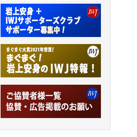
諸般の事情によりIWJ会費払えず今は非会員
です。市民側に立つ講演会にIWJのカメラマ
ンをよく拝見しております。コンテンツが失
われるのはあまりにもったいない。少しでも
お役立てください。（H.O.様）
今日、僅かですがカンパしました。（T.M.
様）
今日、僅かですがカンパしました。IWJの危
機を乗り切るには到底及ばない額ですが病気
の妻を抱えている私にとっては精一杯のカン
パです。
かねてよりIWJが発してきた膨大な取材記事
や解説記事、そして各界の方々とのインタビ
ューは大袈裟ではなく、極めて重要な知的財
産だと思っています。
Windows7の頃はIWJの動画もRealPlayerで録