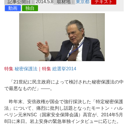
記事公開日：
2014.5.8
取材地：
東京都
テキスト
動画
独自
特集
秘密保護法
｜特集
総選挙2014
「21世紀に民主政府によって検討された秘密保護法の中
で最悪なものだ」――。
昨年末、安倍政権が国会で強行採決した「特定秘密保護
法」について、痛烈に批判し話題となったモートン・ハル
ペリン元米NSC（国家安全保障会議）高官が、2014年5月
8日に来日。岩上安身の緊急単独インタビューに応じた。