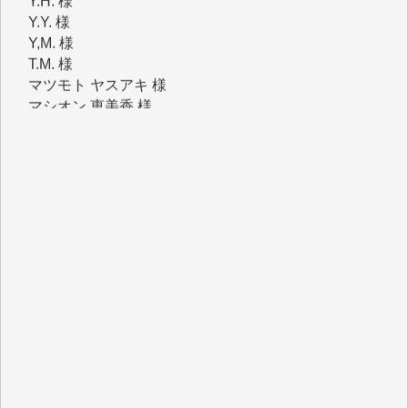
Y,M. 様
T.M. 様
マツモト ヤスアキ 様
マシオン 恵美香 様
岩井 祐子 様
吉村 隆子 様
新城 靖 様
青木 要 様
T.Y. 様
K.O. 様
Y.S. 様
Y.N. 様
y.m. 様
R.N. 様
J.M. 様
T.N. 様
Y.T. 様
T.K. 様
ASAKO TAKAESU 様
マシオン恵美香 様