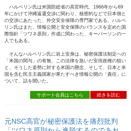
ハルペリン氏は米国防総省の高官時代、1966年から69
年にかけて沖縄返還交渉に関わり、核密約などで日本側と
の交渉にあたった、外交安全保障の専門家である。ハルペ
リン氏はまた、情報公開と安全保障のバランスを定めた国
際指針「ツワネ原則」作成に関わった、キーパーソンの一
人でもある。
そんなハルペリン氏に岩上安身は、秘密保護法制定への
「米国の関与」の有無、この法律を急いだ安倍政権の狙い
と、そうした姿勢に対する米国の懸念、そして、日本と米
国を含む民主主義国家が果たすべき情報公開の「責任」に
ついて、話を聞いた。
サポート会員はこちら
続きを読む
元NSC高官が秘密保護法を痛烈批判
「ツワネ原則から逸脱するのであれ