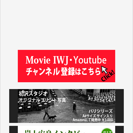
平野智生 様
山本賢二 様
吉住俊昭 様
徳山匡 様
金 盛起 様
塩川 晃平 様
松本益美 様
井出 隆太 様
及川昭男 様
岩井祐子 様
藤田英之 様
藤岡比左志 様
井出 隆太 様
小池説夫 様
アオキカナメ 様
諸般の事情によりIWJ会費払えず今は非会員です。市
民側に立つ講演会にIWJのカメラマンをよく拝見して
おります。コンテンツが失われるのはあまりにもった