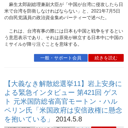
麻生太郎副総理兼副大臣が「中国が台湾に侵攻したら日
米で台湾を防衛しなければならない」と、2021年7月5日
の自民党議員の政治資金集めパーティーで述べた。
これは、台湾有事の際には日本も中国と戦争をするとい
う意思表示であり、それは原発が林立する日本中に中国の
ミサイルが降り注ぐことを意味する。
一般・サポート会員
続きを読む
【大義なき解散総選挙11】岩上安身に
よる緊急インタビュー 第421回 ゲス
ト 元米国防総省高官モートン・ハル
ペリン氏「米国政府は安倍政権に懸念
を抱いている」
2014.5.8