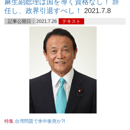
麻生副総理は国を導く資格なし！ 辞
任し、政界引退すべし！
2021.7.8
記事公開日：
2021.7.26
テキスト
特集
台湾問題で米中衝突か?!