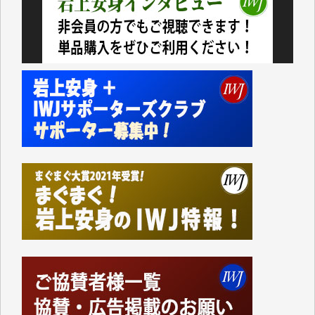
いない。少しでもお役立てください。（H.O.様）
今日、僅かですがカンパしました。（T.M.様）
今日、僅かですがカンパしました。IWJの危機を乗り
切るには到底及ばない額ですが病気の妻を抱えている
私にとっては精一杯のカンパです。
かねてよりIWJが発してきた膨大な取材記事や解説記
事、そして各界の方々とのインタビューは大袈裟では
なく、極めて重要な知的財産だと思っています。
Windows7の頃はIWJの動画もRealPlayerで録画でき
て、かなりの動画をDVDに焼きこんで保存していま
した。
しかし、それが出来なくなって以降はExcelなどを使
ってハイパーリンクを張り、重要と思われる記事にい
つでも簡単にアクセスできるようにして来ました。し
かし、それができるのもコンテンツがサーバーに保存
されているからこそのことであり、そのサーバーが使
えなくなってしまえば二度と視ることが出来なくなっ