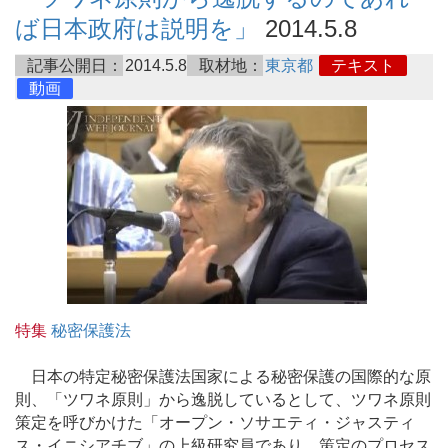
ば日本政府は説明を」
2014.5.8
記事公開日：
2014.5.8
取材地：
東京都
テキスト
動画
特集
秘密保護法
日本の特定秘密保護法国家による秘密保護の国際的な原
則、「ツワネ原則」から逸脱しているとして、ツワネ原則
策定を呼びかけた「オープン・ソサエティ・ジャスティ
ス・イニシアチブ」の上級研究員であり、策定のプロセス