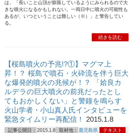
は、「長いこと山頂が膨脹しているようにみられるので大
きな噴火になるかもしれない。一両日中に噴火の可能性も
あるが、いつということは難しい（※）」と警告してい
る。
続きを読む
【桜島噴火の予兆!?①】マグマ上
昇！？ 桜島で噴石・火砕流を伴う巨大
な爆発的噴火の兆候が！？ 「姶良カ
ルデラの巨大噴火の前兆だったとし
てもおかしくない」と警鐘を鳴らす
火山学者・小山真人氏インタビューを
緊急タイムリー再配信！
2015.1.8
記事公開日：
2015.1.8
取材地：
鹿児島県
テキスト