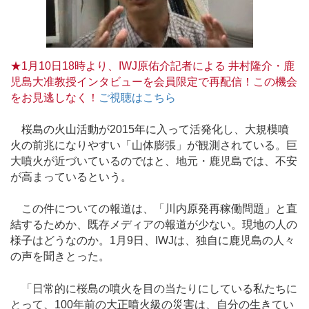
★1月10日18時より、IWJ原佑介記者による 井村隆介・鹿
児島大准教授インタビューを会員限定で再配信！この機会
をお見逃しなく！
ご視聴はこちら
桜島の火山活動が2015年に入って活発化し、大規模噴
火の前兆になりやすい「山体膨張」が観測されている。巨
大噴火が近づいているのではと、地元・鹿児島では、不安
が高まっているという。
この件についての報道は、「川内原発再稼働問題」と直
結するためか、既存メディアの報道が少ない。現地の人の
様子はどうなのか。1月9日、IWJは、独自に鹿児島の人々
の声を聞きとった。
「日常的に桜島の噴火を目の当たりにしている私たちに
とって、100年前の大正噴火級の災害は、自分の生きてい