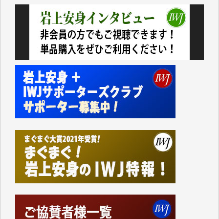
今日、僅かですがカンパしました。（T.M.様）
今日、僅かですがカンパしました。IWJの危機を乗り
切るには到底及ばない額ですが病気の妻を抱えている
私にとっては精一杯のカンパです。
かねてよりIWJが発してきた膨大な取材記事や解説記
事、そして各界の方々とのインタビューは大袈裟では
なく、極めて重要な知的財産だと思っています。
Windows7の頃はIWJの動画もRealPlayerで録画でき
て、かなりの動画をDVDに焼きこんで保存していま
した。
しかし、それが出来なくなって以降はExcelなどを使
ってハイパーリンクを張り、重要と思われる記事にい
つでも簡単にアクセスできるようにして来ました。し
かし、それができるのもコンテンツがサーバーに保存
されているからこそのことであり、そのサーバーが使
えなくなってしまえば二度と視ることが出来なくなっ
てしまいます。