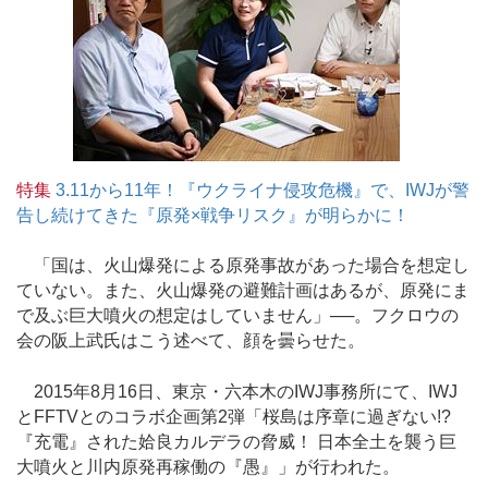
特集
3.11から11年！『ウクライナ侵攻危機』で、IWJが警
告し続けてきた『原発×戦争リスク』が明らかに！
「国は、火山爆発による原発事故があった場合を想定し
ていない。また、火山爆発の避難計画はあるが、原発にま
で及ぶ巨大噴火の想定はしていません」──。フクロウの
会の阪上武氏はこう述べて、顔を曇らせた。
2015年8月16日、東京・六本木のIWJ事務所にて、IWJ
とFFTVとのコラボ企画第2弾「桜島は序章に過ぎない!?
『充電』された姶良カルデラの脅威！ 日本全土を襲う巨
大噴火と川内原発再稼働の『愚』」が行われた。