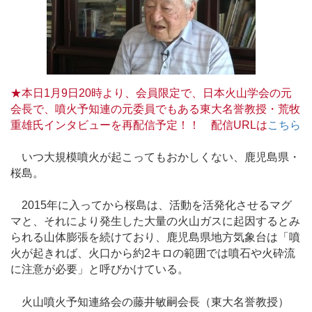
★本日1月9日20時より、会員限定で、日本火山学会の元
会長で、噴火予知連の元委員でもある東大名誉教授・荒牧
重雄氏インタビューを再配信予定！！ 配信URLは
こちら
いつ大規模噴火が起こってもおかしくない、鹿児島県・
桜島。
2015年に入ってから桜島は、活動を活発化させるマグ
マと、それにより発生した大量の火山ガスに起因するとみ
られる山体膨張を続けており、鹿児島県地方気象台は「噴
火が起きれば、火口から約2キロの範囲では噴石や火砕流
に注意が必要」と呼びかけている。
火山噴火予知連絡会の藤井敏嗣会長（東大名誉教授）