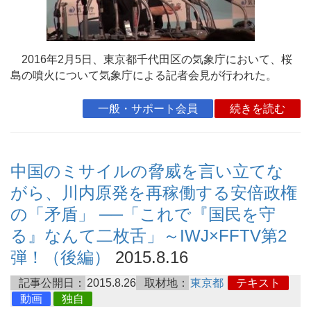
2016年2月5日、東京都千代田区の気象庁において、桜
島の噴火について気象庁による記者会見が行われた。
一般・サポート会員
続きを読む
中国のミサイルの脅威を言い立てな
がら、川内原発を再稼働する安倍政権
の「矛盾」 ──「これで『国民を守
る』なんて二枚舌」～IWJ×FFTV第2
弾！（後編）
2015.8.16
記事公開日：
2015.8.26
取材地：
東京都
テキスト
動画
独自