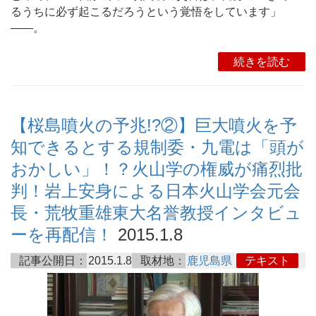
るうちに必ず起こるだろうという覚悟をしています」
――。
続きを読む
【桜島噴火の予兆!?②】巨大噴火を予
知できるとする規制委・九電は「頭が
おかしい」！？火山学の権威が痛烈批
判！岩上安身による日本火山学会元会
長・荒牧重雄東大名誉教授インタビュ
ーを再配信！
2015.1.8
記事公開日：
2015.1.8
取材地：
鹿児島県
テキスト