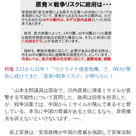
特集
3.11から11年！『ウクライナ侵攻危機』で、IWJが警
告し続けてきた『原発×戦争リスク』が明らかに！
「山本太郎議員は国会で、川内原発に弾道ミサイルが直
撃する可能性について質問した。政府は回答を拒否した
が、戦争法案では、中国からミサイルが飛んで来るぞと脅
している。本当に中国の脅威があると信じるなら、原発撤
去を訴えないといけないはず」──。
岩上安身は、安倍政権が中国の脅威を強調して安保法制