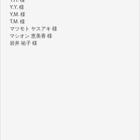
T.M. 様
マツモト ヤスアキ 様
マシオン 恵美香 様
岩井 祐子 様
吉村 隆子 様
新城 靖 様
青木 要 様
T.Y. 様
K.O. 様
Y.S. 様
Y.N. 様
y.m. 様
R.N. 様
J.M. 様
T.N. 様
Y.T. 様
T.K. 様
ASAKO TAKAESU 様
マシオン恵美香 様