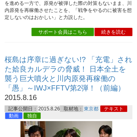
を進める一方で、原発が被弾した際の対策もないまま、川
内原発を再稼働させたことを、「戦争をやるのに被害を想
定しないのはおかしい」と力説した。
サポート会員はこちら
続きを読む
桜島は序章に過ぎない!? 「充電」され
た姶良カルデラの脅威！ 日本全土を
襲う巨大噴火と川内原発再稼働の
「愚」～IWJ×FFTV第2弾！（前編）
2015.8.16
記事公開日：
2015.8.26
取材地：
東京都
テキスト
動画
独自