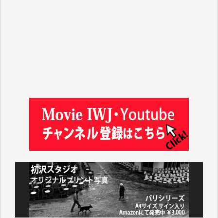
平野智生 様
山本賢二 様
吉住俊昭 様
徳山匡 様
金 盛起 様
塩川 晃平 様
松本益美 様
井出 隆太 様
及川昭男 様
岩井祐子 様
藤田英之 様
藤岡比左志 様
井出 隆太 様
小池説夫 様
アオキカナメ 様
諸般の事情によりIWJ会費払えず今は非会員です。市
民側に立つ講演会にIWJのカメラマンをよく拝見して
おります。コンテンツが失われるのはあまりにもった
いない。少しでもお役立てください。（H.O.様）