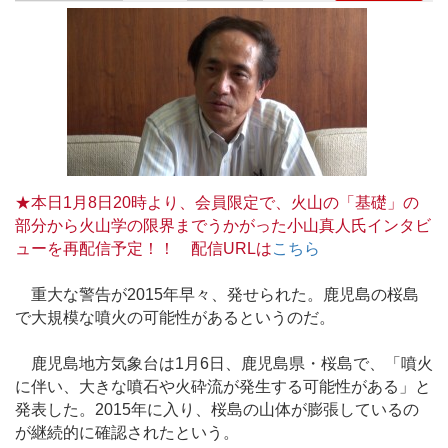
★本日1月8日20時より、会員限定で、火山の「基礎」の
部分から火山学の限界までうかがった小山真人氏インタビ
ューを再配信予定！！ 配信URLは
こちら
重大な警告が2015年早々、発せられた。鹿児島の桜島
で大規模な噴火の可能性があるというのだ。
鹿児島地方気象台は1月6日、鹿児島県・桜島で、「噴火
に伴い、大きな噴石や火砕流が発生する可能性がある」と
発表した。2015年に入り、桜島の山体が膨張しているの
が継続的に確認されたという。