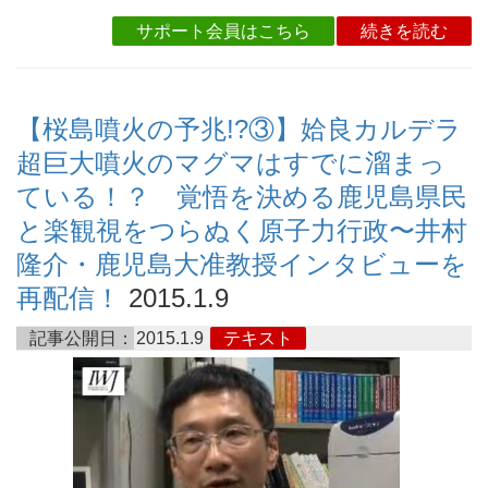
サポート会員はこちら
続きを読む
【桜島噴火の予兆!?③】姶良カルデラ
超巨大噴火のマグマはすでに溜まっ
ている！？ 覚悟を決める鹿児島県民
と楽観視をつらぬく原子力行政〜井村
隆介・鹿児島大准教授インタビューを
再配信！
2015.1.9
記事公開日：
2015.1.9
テキスト