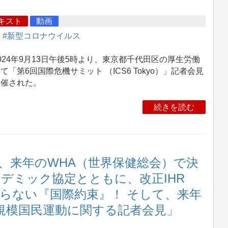
キスト
動画
集
#新型コロナウイルス
24年9月13日午後5時より、東京都千代田区の厚生労働
て「第6回国際危機サミット （ICS6 Tokyo）」記者会見
開催された。
続きを読む
、来年のWHA（世界保健総会）で決
デミック協定とともに、改正IHR
らない『国際約束』！ そして、来年
4「大規模国民運動に関する記者会見」