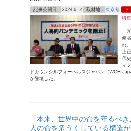
記事公開日：
2024.6.14
取材地：
東京都
テ
特
20
働
れ
上
代
ィ
ドカウンシルフォーヘルスジャパン（WCH-Ja
が登壇した。
「本来、世界中の命を守るべき
人の命を危うくしている構造がで