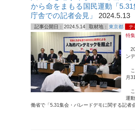
から命をまもる国民運動「5.3
庁舎での記者会見」
2024.5.13
記事公開日：
2024.5.14
取材地：
東京都
テ
特
20
ンデ
こ
月3
こ
運動
働省で「5.31集会・パレードデモに関する記者