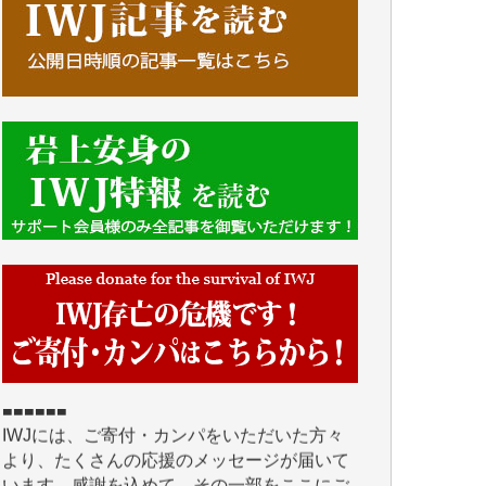
■■■■■■
IWJには、ご寄付・カンパをいただいた方々
より、たくさんの応援のメッセージが届いて
います。感謝を込めて、その一部をここにご
紹介いたします。
■■■■■■