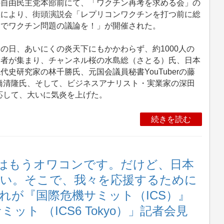
の自由民主党本部前にて、「ワクチン再考を求める会」の
催により、街頭演説会「レプリコンワクチンを打つ前に総
選でワクチン問題の議論を！」が開催された。
の日、あいにくの炎天下にもかかわらず、約1000人の
加者が集まり、チャンネル桜の水島総（さとる）氏、日本
代史研究家の林千勝氏、元国会議員秘書YouTuberの藤
橋清隆氏、そして、ビジネスアナリスト・実業家の深田
応して、大いに気炎を上げた。
続きを読む
ンはもうオワコンです。だけど、日本
い。そこで、我々を応援するために
れが『国際危機サミット（ICS）』
ット （ICS6 Tokyo）」記者会見