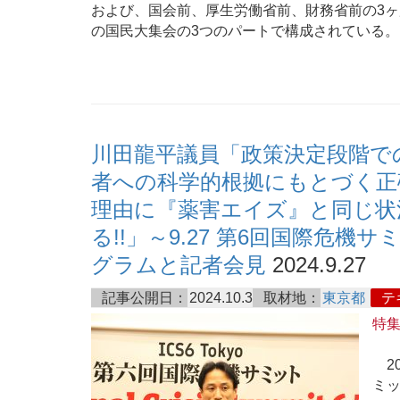
および、国会前、厚生労働省前、財務省前の3
の国民大集会の3つのパートで構成されている。
川田龍平議員「政策決定段階で
者への科学的根拠にもとづく正
理由に『薬害エイズ』と同じ状
る!!」～9.27 第6回国際危機
グラムと記者会見
2024.9.27
記事公開日：
2024.10.3
取材地：
東京都
テ
特
20
ミット