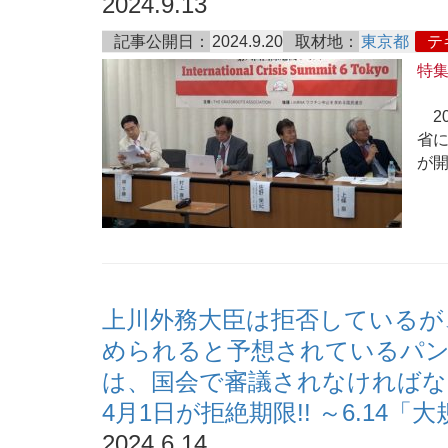
2024.9.13
記事公開日：
2024.9.20
取材地：
東京都
テ
特
20
省に
が
上川外務大臣は拒否しているが
められると予想されているパン
は、国会で審議されなければな
4月1日が拒絶期限!! ～6.1
2024.6.14