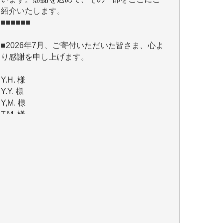
■2026年7月、ご寄付いただいた皆さま、心よ
り感謝を申し上げます。
Y.H. 様
Y.Y. 様
Y,M. 様
T.M. 様
マツモト ヤスアキ 様
マシオン 恵美香 様
岩井 祐子 様
吉村 隆子 様
新城 靖 様
青木 要 様
T.Y. 様
K.O. 様
Y.S. 様
Y.N. 様
y.m. 様