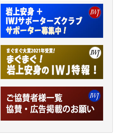
小池説夫 様
アオキカナメ 様
諸般の事情によりIWJ会費払えず今は非会員
です。市民側に立つ講演会にIWJのカメラマ
ンをよく拝見しております。コンテンツが失
われるのはあまりにもったいない。少しでも
お役立てください。（H.O.様）
今日、僅かですがカンパしました。（T.M.
様）
今日、僅かですがカンパしました。IWJの危
機を乗り切るには到底及ばない額ですが病気
の妻を抱えている私にとっては精一杯のカン
パです。
かねてよりIWJが発してきた膨大な取材記事
や解説記事、そして各界の方々とのインタビ
ューは大袈裟ではなく、極めて重要な知的財