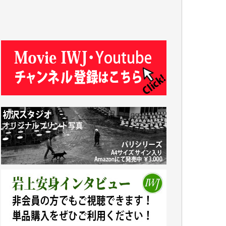
R.N. 様
J.M. 様
T.N. 様
Y.T. 様
T.K. 様
ASAKO TAKAESU 様
マシオン恵美香 様
平野智生 様
山本賢二 様
吉住俊昭 様
徳山匡 様
金 盛起 様
塩川 晃平 様
松本益美 様
井出 隆太 様
及川昭男 様
岩井祐子 様
藤田英之 様
藤岡比左志 様
井出 隆太 様