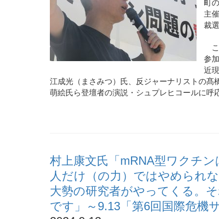
町
主
裁
こ
参
近現
江成光（まさみつ）氏、反ジャーナリストの髙
萌絵氏ら登壇者の演説・シュプレヒコールに呼
村上康文氏「mRNA型ワクチ
人だけ（の力）ではやめられな
大勢の研究者がやってくる。そ
です」～9.13「第6回国際危機サミ