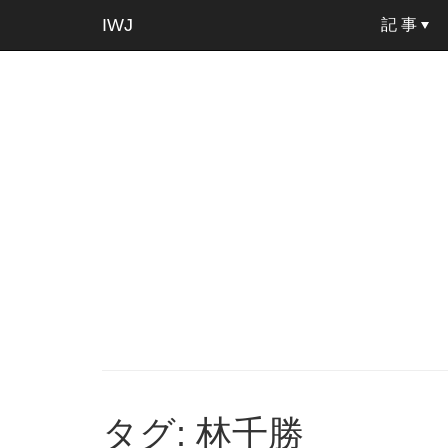
IWJ
記 事
タグ: 林千勝