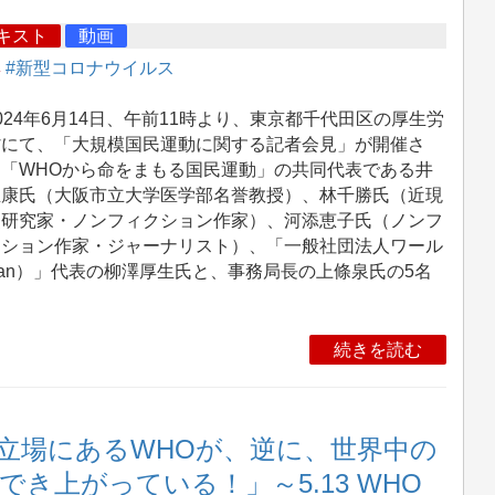
キスト
動画
集
#新型コロナウイルス
24年6月14日、午前11時より、東京都千代田区の厚生労
省にて、「大規模国民運動に関する記者会見」が開催さ
、「WHOから命をまもる国民運動」の共同代表である井
正康氏（大阪市立大学医学部名誉教授）、林千勝氏（近現
史研究家・ノンフィクション作家）、河添恵子氏（ノンフ
クション作家・ジャーナリスト）、「一般社団法人ワール
pan）」代表の柳澤厚生氏と、事務局長の上條泉氏の5名
続きを読む
立場にあるWHOが、逆に、世界中の
き上がっている！」～5.13 WHO