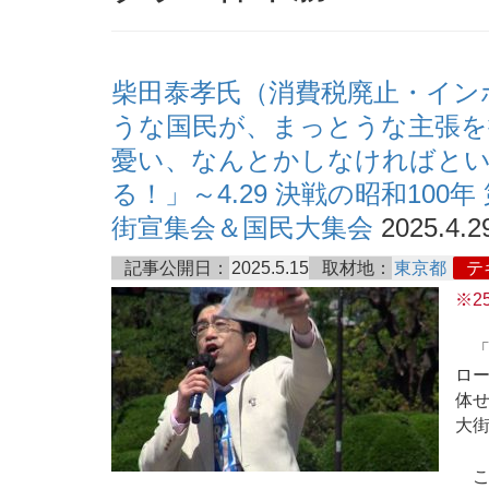
柴田泰孝氏（消費税廃止・イン
うな国民が、まっとうな主張を
憂い、なんとかしなければと
る！」～4.29 決戦の昭和100
街宣集会＆国民大集会
2025.4.2
記事公開日：
2025.5.15
取材地：
東京都
テ
※2
「昭
ロ
体せ
大街
こ