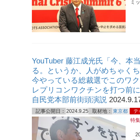
ミ
YouTuber 藤江成光氏「今
る。というか、人がめちゃくち
今やっている総裁選でこのワクチ
レプリコンワクチンを打つ前に
自民党本部前街頭演説
2024.9.1
記事公開日：
2024.9.25
取材地：
東京都
テ
特
20