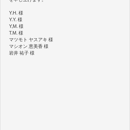
Y.H. 様
Y.Y. 様
Y,M. 様
T.M. 様
マツモト ヤスアキ 様
マシオン 恵美香 様
岩井 祐子 様
吉村 隆子 様
新城 靖 様
青木 要 様
T.Y. 様
K.O. 様
Y.S. 様
Y.N. 様
y.m. 様
R.N. 様
J.M. 様
T.N. 様
Y.T. 様
T.K. 様