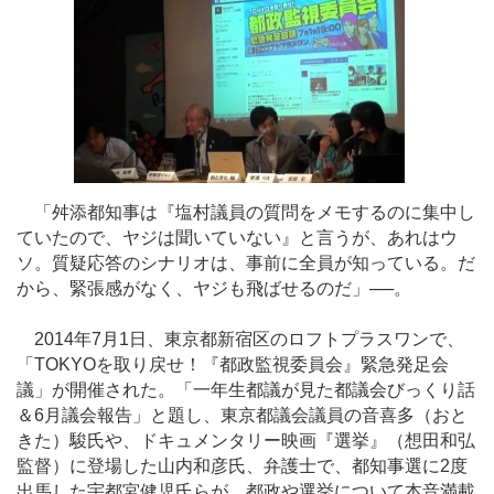
「舛添都知事は『塩村議員の質問をメモするのに集中し
ていたので、ヤジは聞いていない』と言うが、あれはウ
ソ。質疑応答のシナリオは、事前に全員が知っている。だ
から、緊張感がなく、ヤジも飛ばせるのだ」──。
2014年7月1日、東京都新宿区のロフトプラスワンで、
「TOKYOを取り戻せ！『都政監視委員会』緊急発足会
議」が開催された。「一年生都議が見た都議会びっくり話
＆6月議会報告」と題し、東京都議会議員の音喜多（おと
きた）駿氏や、ドキュメンタリー映画『選挙』（想田和弘
監督）に登場した山内和彦氏、弁護士で、都知事選に2度
出馬した宇都宮健児氏らが、都政や選挙について本音満載