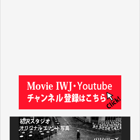
ASAKO TAKAESU 様
マシオン恵美香 様
平野智生 様
山本賢二 様
吉住俊昭 様
徳山匡 様
金 盛起 様
塩川 晃平 様
松本益美 様
井出 隆太 様
及川昭男 様
岩井祐子 様
藤田英之 様
藤岡比左志 様
井出 隆太 様
小池説夫 様
アオキカナメ 様
諸般の事情によりIWJ会費払えず今は非会員です。市