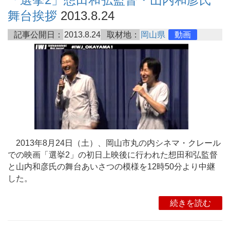
舞台挨拶
2013.8.24
記事公開日：
2013.8.24
取材地：
岡山県
動画
2013年8月24日（土）、岡山市丸の内シネマ・クレール
での映画「選挙2」の初日上映後に行われた想田和弘監督
と山内和彦氏の舞台あいさつの模様を12時50分より中継
した。
続きを読む