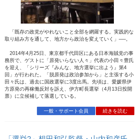
「既存の政党がやれないこと全部を網羅する。実践的な
取り組み方を通して、地方から政治を変えていく」──。
2014年4月25日、東京都千代田区にある日本海賊党の事
務所で、ゲストに「原発いらない人々」代表の小田々豊氏
を迎え、「シリーズ『みんな、地方選挙に出よう』第4
回」が行われた。「脱原発は政治参加から」と主張する小
田々氏は、過去に国政選挙に3度出馬。先頃は、愛媛県伊
方原発の再稼働反対を訴え、伊方町長選挙（4月13日投開
票）に立候補して落選している。
一般・サポート会員
続きを読む
「選挙2」想田和弘監督・山内和彦氏