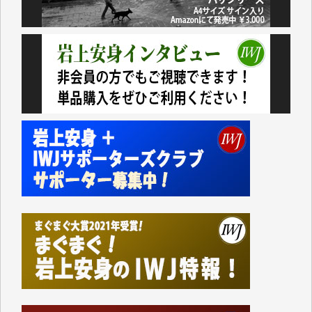
民側に立つ講演会にIWJのカメラマンをよく拝見して
おります。コンテンツが失われるのはあまりにもった
いない。少しでもお役立てください。（H.O.様）
今日、僅かですがカンパしました。（T.M.様）
今日、僅かですがカンパしました。IWJの危機を乗り
切るには到底及ばない額ですが病気の妻を抱えている
私にとっては精一杯のカンパです。
かねてよりIWJが発してきた膨大な取材記事や解説記
事、そして各界の方々とのインタビューは大袈裟では
なく、極めて重要な知的財産だと思っています。
Windows7の頃はIWJの動画もRealPlayerで録画でき
て、かなりの動画をDVDに焼きこんで保存していま
した。
しかし、それが出来なくなって以降はExcelなどを使
ってハイパーリンクを張り、重要と思われる記事にい
つでも簡単にアクセスできるようにして来ました。し
かし、それができるのもコンテンツがサーバーに保存
されているからこそのことであり、そのサーバーが使